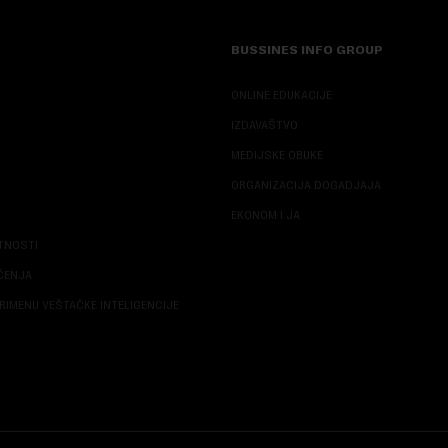
BUSSINES INFO GROUP
ONLINE EDUKACIJE
IZDAVAŠTVO
MEDIJSKE OBUKE
ORGANIZACIJA DOGADJAJA
EKONOM I JA
ATNOSTI
ŠĆENJA
RIMENU VEŠTAČKE INTELIGENCIJE