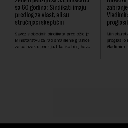
Žene u penziju sa 55, muškarci
Direktor
sa 60 godina: Sindikati imaju
zabranje
predlog za vlast, ali su
Vladimir
stručnjaci skeptični
proglasi
Savez slobodnih sindikata predložio je
Ministarst
Ministarstvu za rad smanjenje granice
proglasilo 
za odlazak u penziju. Ukoliko bi njihov
Vladimira 
predlog bio usvojen, žene bi u penziju išle
trajno mu z
sa 55, a muškarci sa 60 godina. Iako bi
boravak na
se ver...
njegove javn