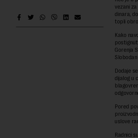
vezani za
dinara, d
topli obro
Kako navo
postignut
Gorenja S
Slobodan 
Dodaje se
dijalog u 
blagovrem
odgovorno
Pored pov
proizvodn
uslove rad
Radnici s