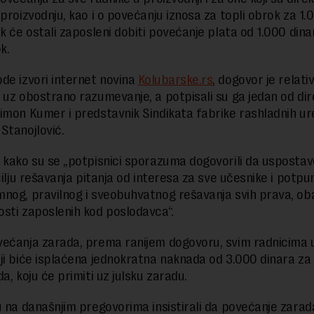
 proizvodnju, kao i o povećanju iznosa za topli obrok za 1.
ok će ostali zaposleni dobiti povećanje plata od 1.000 dina
k.
de izvori internet novina
Kolubarske.rs
, dogovor je relati
 uz obostrano razumevanje, a potpisali su ga jedan od di
imon Kumer i predstavnik Sindikata fabrike rashladnih ur
Stanojlović.
 kako su se „potpisnici sporazuma dogovorili da uspostave
cilju rešavanja pitanja od interesa za sve učesnike i potpu
nog, pravilnog i sveobuhvatnog rešavanja svih prava, ob
sti zaposlenih kod poslodavca“.
ećanja zarada, prema ranijem dogovoru, svim radnicima 
ji biće isplaćena jednokratna naknada od 3.000 dinara za
a, koju će primiti uz julsku zaradu.
u na današnjim pregovorima insistirali da povećanje zarad