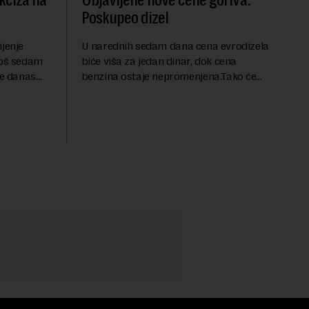
kciza na
Objavljene nove cene goriva:
Poskupeo dizel
njenje
U narednih sedam dana cena evrodizela
još sedam
biće viša za jedan dinar, dok cena
je danas
benzina ostaje nepromenjena.Tako će
e smanjenje
evrodizel koštati 227 dinara po litru.
 mera
Cena benzina, kao i dosad, biće 202
dinara po litru. ...