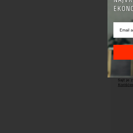
EKONO
Pre sla
korišćen
Sajt je
Korišće