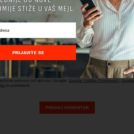
MIJE STIŽE U VAŠ MEJL.
PRIJAVITE SE
nja komentara, molimo vas da se upoznate sa
pravilima komentarisanja i p
ja sajta.
 zaštićen pomocu reCaptcha i Google.
Google Politika Privatnosti
i
Google
nja
su primenjeni.