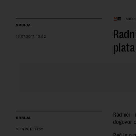
Autor
SRBIJA
Radni
18.07.2017.
13:52
plata
Radnici i
SRBIJA
dogovor o
18.07.2017.
13:52
Reč je o p