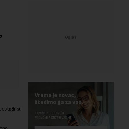
,
Vreme je novac,
štedimo ga za vas.
ostigli su
NAJVREDNIJE OD NOVE
EKONOMIJE STIŽE U VAŠ MEJL.
ktno