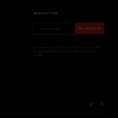
NEWSLETTER
PRIJAVITE SE
Ova stranica je zaštićena sa reCAPTCHA i primenjuju
se
Google Politika privatnosti
i
Uslovi korišćenja
usluge