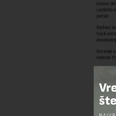
iznosu dob
različito
petak.
Radnici s
topli obro
dosadašnj
Gorenje u
miliona f
Preuzimanje 
Vr
ka izvornom
šte
OSTAVI
NAJVR