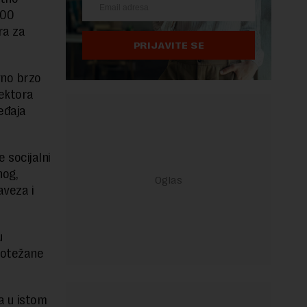
000
ra za
PRIJAVITE SE
vno brzo
rektora
eđaja
 socijalni
nog,
aveza i
u
 otežane
a u istom