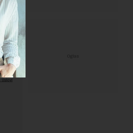
ravilima
 Uslovi