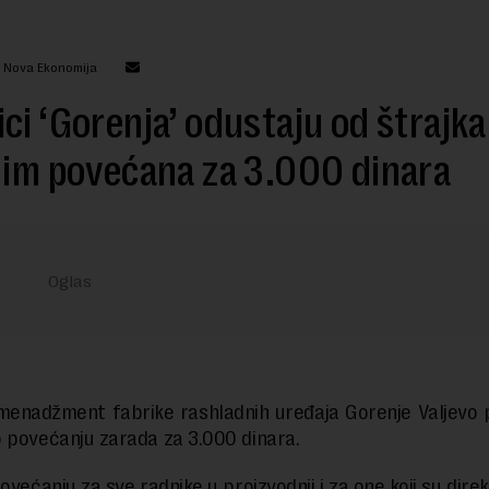
: Nova Ekonomija
ci ‘Gorenja’ odustaju od štrajka
 im povećana za 3.000 dinara
 menadžment fabrike rashladnih uređaja Gorenje Valjevo p
 povećanju zarada za 3.000 dinara.
ovećanju za sve radnike u proizvodnji i za one koji su dire