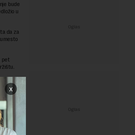
anje bude
edložio u
ta da za
e umesto
e pet
žištu.
x
janje linka