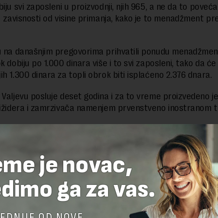
iju svi zaposleni u proizvodnji, njih 965, a ne da to poveć
 u zavisnosti od visine primanja, kako je to menadžment pr
u na današnjim pregovorima prihvatili ponudu menadžmen
k dobiju po 1.000 dinara više i to svi zaposleni, tako da ć
ih 1.300 dinara za topli obrok biti isplaćeno 2.376 dnara.
 Valjevu posluje deset godina i za to vreme proizvedeno j
rižidera i zamrzivača namenjem prvenstveno inostranom tr
delova teksta je dozvoljeno, ali uz obavezno navođenje izvora i uz postavl
eme je novac,
 tekstu na novaekonomija.rs
dimo ga za vas.
TE ODGOVOR
EDNIJE OD NOVE