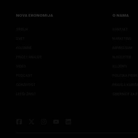
NOVA EKONOMIJA
O NAMA
SRBIJA
KONTAKT
SVET
MARKETING
KOLUMNE
IMPRESSUM
PRIČE I ANALIZE
NJUZLETER
VIDEO
KLIJENTI
PODCAST
POLITIKA PRIV
ODRŽIVOST
PRAVILA KORI
LEPŠI ŽIVOT
SMERNICE ZA P