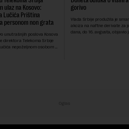
u Telekoma Srbija
Doneta odluka o visini a
n ulaz na Kosovo:
gorivo
a Lučića Priština
Vlada Srbije produžila je sma
la personom non grata
akciza na naftne derivate za 
dana, do 16. avgusta, objavio 
vo unutrašnjih poslova Kosova
RTS, a prenosi Beta.Postojeć
je direktora Telekoma Srbije
akciza važi do 9. avgusta kao
Lučića nepoželjnom osobom i
ublažavanja po...
abranilo ulazak, tranzit i
 Kosovu, navodeći kao razlog
...