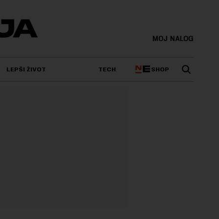
MOJ NALOG
SHOP
LEPŠI ŽIVOT
TECH