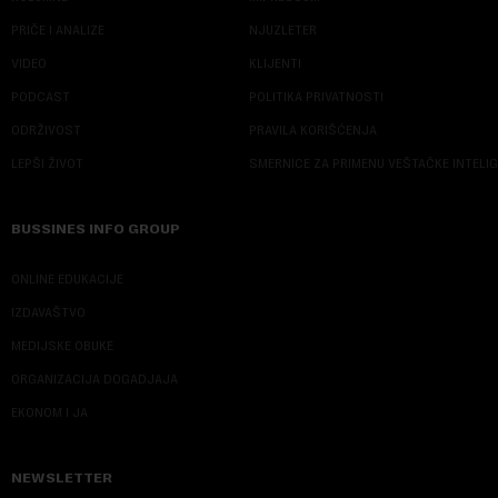
PRIČE I ANALIZE
NJUZLETER
VIDEO
KLIJENTI
PODCAST
POLITIKA PRIVATNOSTI
ODRŽIVOST
PRAVILA KORIŠĆENJA
LEPŠI ŽIVOT
SMERNICE ZA PRIMENU VEŠTAČKE INTELI
BUSSINES INFO GROUP
ONLINE EDUKACIJE
IZDAVAŠTVO
MEDIJSKE OBUKE
ORGANIZACIJA DOGADJAJA
EKONOM I JA
NEWSLETTER