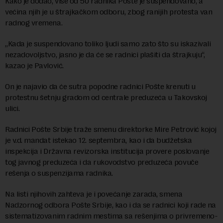
Kako je dodao, više od 50 radnika Pošte je suspendovano, a
većina njih je u štrajkačkom odboru, zbog ranijih protesta van
radnog vremena.
„Kada je suspendovano toliko ljudi samo zato što su iskazivali
nezadovoljstvo, jasno je da će se radnici plašiti da štrajkuju“,
kazao je Pavlović.
On je najavio da će sutra popodne radnici Pošte krenuti u
protestnu šetnju gradom od centrale preduzeća u Takovskoj
ulici.
Radnici Pošte Srbije traže smenu direktorke Mire Petrović kojoj
je v.d. mandat istekao 12. septembra, kao i da budžetska
inspekcija i Državna revizorska institucija provere poslovanje
tog javnog preduzeća i da rukovodstvo preduzeća povuče
rešenja o suspenzijama radnika.
Na listi njihovih zahteva je i povećanje zarada, smena
Nadzornog odbora Pošte Srbije, kao i da se radnici koji rade na
sistematizovanim radnim mestima sa rešenjima o privremeno-