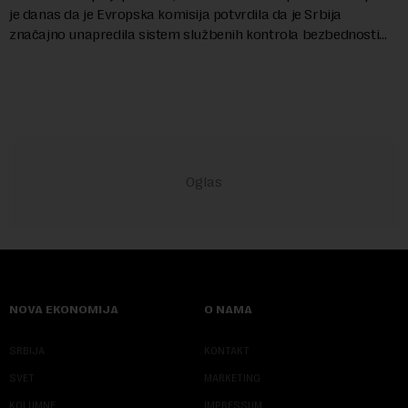
je danas da je Evropska komisija potvrdila da je Srbija
značajno unapredila sistem službenih kontrola bezbednosti
hrane biljnog porekla, te da k...
NOVA EKONOMIJA
O NAMA
SRBIJA
KONTAKT
SVET
MARKETING
KOLUMNE
IMPRESSUM