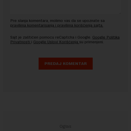
Pre slanja komentara, molimo vas da se upoznate sa
pravilima komentarisanja i pravilima korišćenja sajta.
Sajt je zaštićen pomocu reCaptcha i Google.
Google Politika
Privatnosti
i
Google Uslovi Korišćenja
su primenjeni.