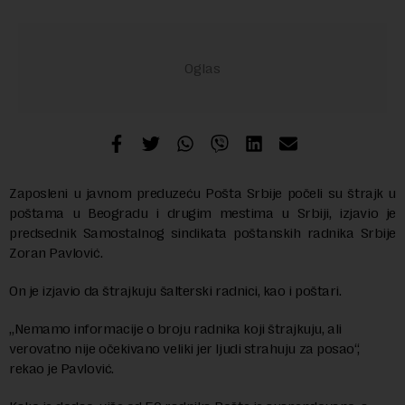
Zaposleni u javnom preduzeću Pošta Srbije počeli su štrajk u
poštama u Beogradu i drugim mestima u Srbiji, izjavio je
predsednik Samostalnog sindikata poštanskih radnika Srbije
Zoran Pavlović.
On je izjavio da štrajkuju šalterski radnici, kao i poštari.
„Nemamo informacije o broju radnika koji štrajkuju, ali
verovatno nije očekivano veliki jer ljudi strahuju za posao“,
rekao je Pavlović.