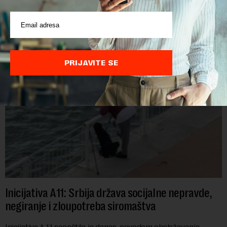
Vlada Srbije je u decembru prošle godine dozvolila da se
"Jugoslovenskom rečnom brodarstvu" otpiše više od 1,3
miliona evra duga prema državi, objavila je Pištaljka. To je
učinjeno zaključkom koji do danas n...
PRIJAVITE SE
Inicijativa A11: Srbija država socijalne nepravde,
negiranje i zloupotreba siromaštva
Inicijative A 11 saopštila je danas, povodom obeležavanja