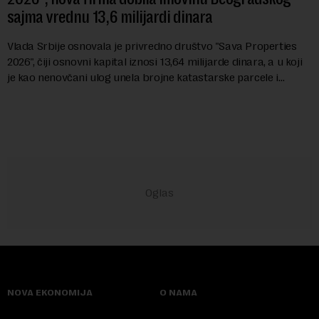
sajma vrednu 13,6 milijardi dinara
Vlada Srbije osnovala je privredno društvo "Sava Properties
2026", čiji osnovni kapital iznosi 13,64 milijarde dinara, a u koji
je kao nenovčani ulog unela brojne katastarske parcele i
objekte u okviru kompl...
NOVA EKONOMIJA
O NAMA