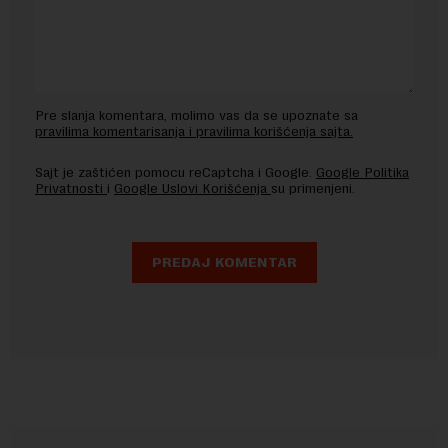
Pre slanja komentara, molimo vas da se upoznate sa
pravilima komentarisanja i pravilima korišćenja sajta.
Sajt je zaštićen pomocu reCaptcha i Google.
Google Politika
Privatnosti
i
Google Uslovi Korišćenja
su primenjeni.