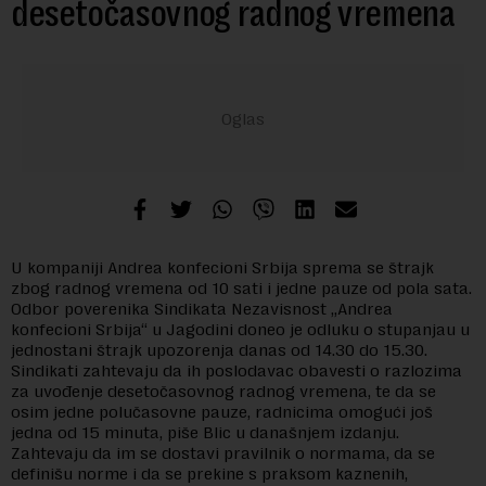
desetočasovnog radnog vremena
U kompaniji Andrea konfecioni Srbija sprema se štrajk
zbog radnog vremena od 10 sati i jedne pauze od pola sata.
Odbor poverenika Sindikata Nezavisnost „Andrea
konfecioni Srbija“ u Jagodini doneo je odluku o stupanjau u
jednostani štrajk upozorenja danas od 14.30 do 15.30.
Sindikati zahtevaju da ih poslodavac obavesti o razlozima
za uvođenje desetočasovnog radnog vremena, te da se
osim jedne polučasovne pauze, radnicima omogući još
jedna od 15 minuta, piše Blic u današnjem izdanju.
Zahtevaju da im se dostavi pravilnik o normama, da se
definišu norme i da se prekine s praksom kaznenih,