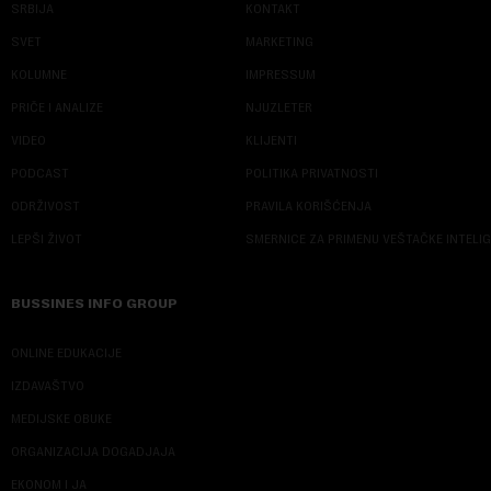
SRBIJA
KONTAKT
SVET
MARKETING
KOLUMNE
IMPRESSUM
PRIČE I ANALIZE
NJUZLETER
VIDEO
KLIJENTI
PODCAST
POLITIKA PRIVATNOSTI
ODRŽIVOST
PRAVILA KORIŠĆENJA
LEPŠI ŽIVOT
SMERNICE ZA PRIMENU VEŠTAČKE INTELI
BUSSINES INFO GROUP
ONLINE EDUKACIJE
IZDAVAŠTVO
MEDIJSKE OBUKE
ORGANIZACIJA DOGADJAJA
EKONOM I JA