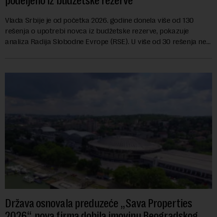
podeljeno iz budžetske rezerve
Vlada Srbije je od početka 2026. godine donela više od 130
rešenja o upotrebi novca iz budžetske rezerve, pokazuje
analiza Radija Slobodne Evrope (RSE). U više od 30 rešenja ne
navodi se tačan iznos koji će ...
Država osnovala preduzeće „Sava Properties
2026“, nova firma dobila imovinu Beogradskog