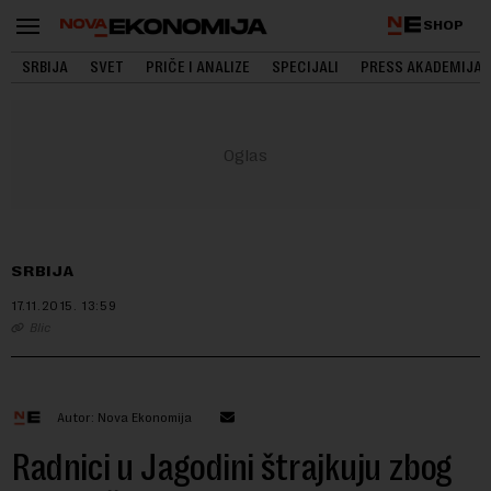
SHOP
SRBIJA
SVET
PRIČE I ANALIZE
SPECIJALI
PRESS AKADEMIJA
SRBIJA
17.11.2015.
13:59
Blic
Autor: Nova Ekonomija
Radnici u Jagodini štrajkuju zbog