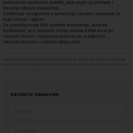
takozvanih službenih beleški, koje služe za pritisak i
davanje otkaza radnicima.
Zahtevaju i pregovore o povećanju zarada i naknade za
topli obrok i regres.
Za zapošljavanje 500 radnika kompanija „Andrea
konfecioni“ je iz budžeta Srbije dobila 9.000 evra po
radnom mestu i bespatnu lokaciju sa uređenom
infrastrukturom u Industrijksoj zoni.
Preuzimanje delova teksta je dozvoljeno, ali uz obavezno navođenje
izvora i uz postavljanje linka ka izvornom tekstu na novaekonomija.rs
OSTAVITE ODGOVOR