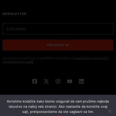
NEWSLETTER
PRIJAVITE SE
Ova stranica je zaštićena sa reCAPTCHA i primenjuju se
Google Politika privatnosti
i
Uslovi korišćenja usluge
Koristimo kolačiće kako bismo osigurali da vam pružimo najbolje
iskustvo na našoj veb stranici. Ako nastavite da koristite ovaj
sajt, pretpostavićemo da ste saglasni sa tim.
© 2026 NOVA EKONOMIJA | SVA PRAVA ZADŽANA | DEVELOPED BY
CUBES