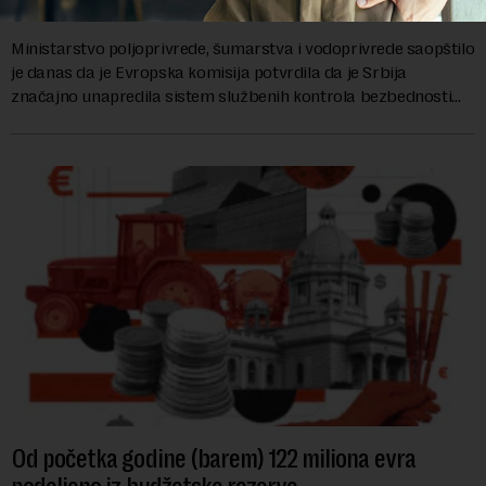
kontrolu hrane biljnog porekla
Ministarstvo poljoprivrede, šumarstva i vodoprivrede saopštilo
je danas da je Evropska komisija potvrdila da je Srbija
značajno unapredila sistem službenih kontrola bezbednosti
hrane biljnog porekla, te da k...
Od početka godine (barem) 122 miliona evra