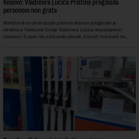
Kosovo: Vladimira Lučića Priština proglasila
personom non grata
Ministarstvo unutrašnjih poslova Kosova proglasilo je
direktora Telekoma Srbije Vladimira Lučića nepoželjnom
osobom i trajno mu zabranilo ulazak, tranzit i boravak na
Kosovu, navodeći kao razlog njegove javn...