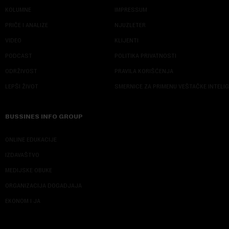
KOLUMNE
IMPRESSUM
PRIČE I ANALIZE
NJUZLETER
VIDEO
KLIJENTI
PODCAST
POLITIKA PRIVATNOSTI
ODRŽIVOST
PRAVILA KORIŠĆENJA
LEPŠI ŽIVOT
SMERNICE ZA PRIMENU VEŠTAČKE INTELI
BUSSINES INFO GROUP
ONLINE EDUKACIJE
IZDAVAŠTVO
MEDIJSKE OBUKE
ORGANIZACIJA DOGADJAJA
EKONOM I JA