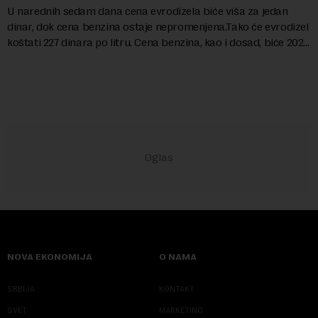
U narednih sedam dana cena evrodizela biće viša za jedan
dinar, dok cena benzina ostaje nepromenjena.Tako će evrodizel
koštati 227 dinara po litru. Cena benzina, kao i dosad, biće 202
dinara po litru. ...
NOVA EKONOMIJA
O NAMA
SRBIJA
KONTAKT
SVET
MARKETING