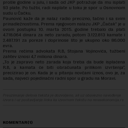
prošle godine u julu, i sada od JKP potražuje da mu isplati
93 plate. Po tužbi, radi naplate u toku je spor u Osnovnom
sudu u Čačku.
Paunović kaže da je nalaz radio precizno, tačno i sa svim
prinadležnostima. Prema njegovom nalazu JKP „Čačak“ je u
ovom postupku 10. marta 2015. godine trebalo da plati
4.718.064 dinara za neto zaradu, potom 3.122.813 kamate i
2.487.191 za poreze i doprinose što je ukupno oko 86.000
evra.
Prema rečima advokata R.B, Stojana Vojinovića, tužbeni
zahtev iznosi 4,7 miliona dinara.
„To je zapravo neto zarada koja treba da bude isplaćena
R.B, a kamata će biti obračunata prilikom izvršenja“,
precizirao je on. Kada je u pitanju novčani iznos, ovo je, za
sada, najveći pojedinačni radni spor u gradu na Moravi.
Preuzimanje delova teksta je dozvoljeno, ali uz obavezno navođenje
izvora i uz postavljanje linka ka izvornom tekstu na novaekonomija.rs
KOMENTAR(1)