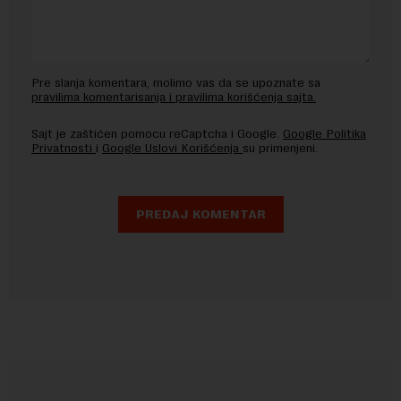
Pre slanja komentara, molimo vas da se upoznate sa
pravilima komentarisanja i pravilima korišćenja sajta.
Sajt je zaštićen pomocu reCaptcha i Google.
Google Politika
Privatnosti
i
Google Uslovi Korišćenja
su primenjeni.