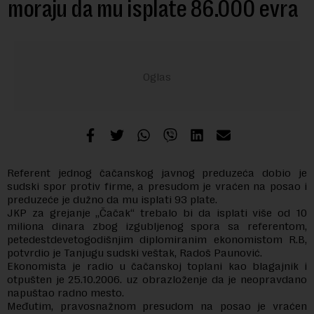
moraju da mu isplate 86.000 evra
Referent jednog čačanskog javnog preduzeća dobio je
sudski spor protiv firme, a presudom je vraćen na posao i
preduzeće je dužno da mu isplati 93 plate.
JKP za grejanje „Čačak“ trebalo bi da isplati više od 10
miliona dinara zbog izgubljenog spora sa referentom,
petedestdevetogodišnjim diplomiranim ekonomistom R.B,
potvrdio je Tanjugu sudski veštak, Radoš Paunović.
Ekonomista je radio u čačanskoj toplani kao blagajnik i
otpušten je 25.10.2006. uz obrazloženje da je neopravdano
napuštao radno mesto.
Međutim, pravosnažnom presudom na posao je vraćen