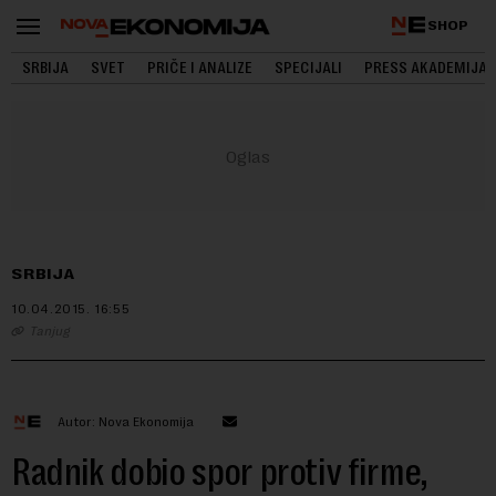
SHOP
SRBIJA
SVET
PRIČE I ANALIZE
SPECIJALI
PRESS AKADEMIJA
SRBIJA
10.04.2015.
16:55
Tanjug
Autor: Nova Ekonomija
Radnik dobio spor protiv firme,