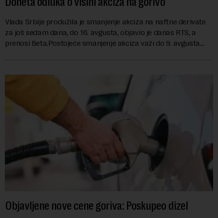
Doneta odluka o visini akciza na gorivo
Vlada Srbije produžila je smanjenje akciza na naftne derivate
za još sedam dana, do 16. avgusta, objavio je danas RTS, a
prenosi Beta.Postojeće smanjenje akciza važi do 9. avgusta
kao mera ublažavanja po...
Objavljene nove cene goriva: Poskupeo dizel