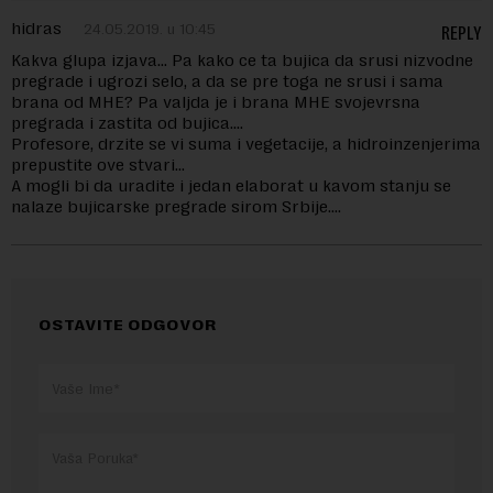
hidras
24.05.2019. u 10:45
REPLY
Kakva glupa izjava… Pa kako ce ta bujica da srusi nizvodne
pregrade i ugrozi selo, a da se pre toga ne srusi i sama
brana od MHE? Pa valjda je i brana MHE svojevrsna
pregrada i zastita od bujica….
Profesore, drzite se vi suma i vegetacije, a hidroinzenjerima
prepustite ove stvari…
A mogli bi da uradite i jedan elaborat u kavom stanju se
nalaze bujicarske pregrade sirom Srbije….
OSTAVITE ODGOVOR