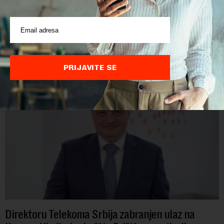
skeptični
Savez slobodnih sindikata predložio je Ministarstvu za rad
smanjenje granice za odlazak u penziju. Ukoliko bi njihov
predlog bio usvojen, žene bi u penziju išle sa 55, a muškarci sa
60 godina. Iako bi se ver...
PRIJAVITE SE
Direktoru Telekoma Srbija zabranjen ulaz na