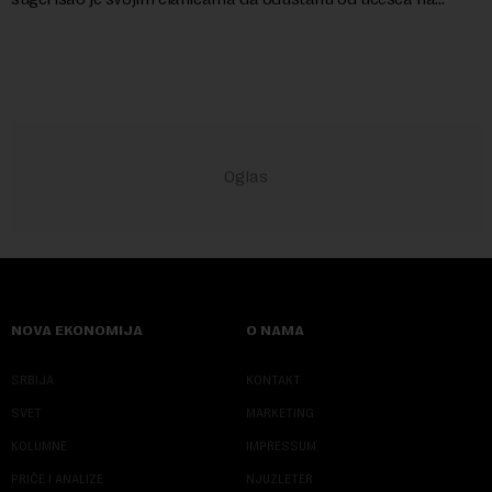
predstojećem Sajmu knjiga. Vrem...
NOVA EKONOMIJA
O NAMA
SRBIJA
KONTAKT
SVET
MARKETING
KOLUMNE
IMPRESSUM
PRIČE I ANALIZE
NJUZLETER