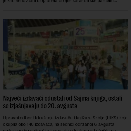
je kao nenovčani ulog unela brojne katastarske parcele i
objekte u okviru kompl...
Najveći izdavači odustali od Sajma knjiga, ostali
se izjašnjavaju do 20. avgusta
Upravni odbor Udruženja izdavača i knjižara Srbije (UIKS), koje
okuplja oko 140 izdavača, na sednici održanoj 6. avgusta
sugerisao je svojim članicama da odustanu od učešća na