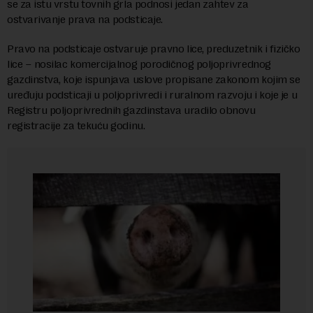
se za istu vrstu tovnih grla podnosi jedan zahtev za
ostvarivanje prava na podsticaje.
Pravo na podsticaje ostvaruje pravno lice, preduzetnik i fizičko
lice – nosilac komercijalnog porodičnog poljoprivrednog
gazdinstva, koje ispunjava uslove propisane zakonom kojim se
uređuju podsticaji u poljoprivredi i ruralnom razvoju i koje je u
Registru poljoprivrednih gazdinstava uradilo obnovu
registracije za tekuću godinu.