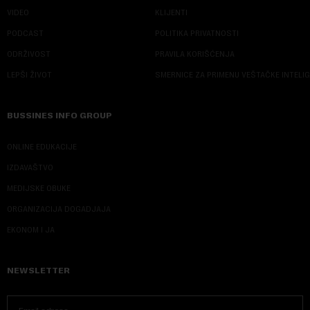
VIDEO
KLIJENTI
PODCAST
POLITIKA PRIVATNOSTI
ODRŽIVOST
PRAVILA KORIŠĆENJA
LEPŠI ŽIVOT
SMERNICE ZA PRIMENU VEŠTAČKE INTELI
BUSSINES INFO GROUP
ONLINE EDUKACIJE
IZDAVAŠTVO
MEDIJSKE OBUKE
ORGANIZACIJA DOGADJAJA
EKONOM I JA
NEWSLETTER