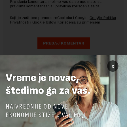
Pre slanja komentara, molimo vas da se upoznate sa
pravilima komentarisanja i pravilima korišćenja sajta.
Sajt je zaštićen pomocu reCaptcha i Google.
Google Politika
Privatnosti
i
Google Uslovi Korišćenja
su primenjeni.
x
Vreme je novac,
štedimo ga za vas.
NAJVREDNIJE OD NOVE
EKONOMIJE STIŽE U VAŠ MEJL.