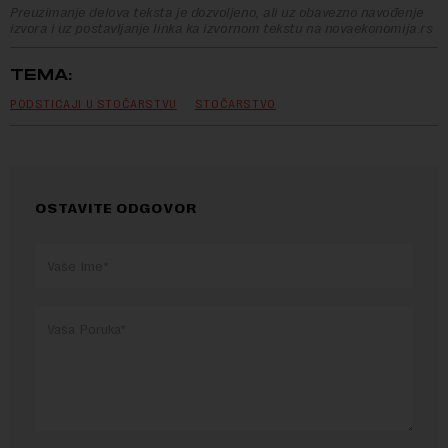
Preuzimanje delova teksta je dozvoljeno, ali uz obavezno navođenje
izvora i uz postavljanje linka ka izvornom tekstu na novaekonomija.rs
TEMA:
PODSTICAJI U STOČARSTVU
STOČARSTVO
OSTAVITE ODGOVOR