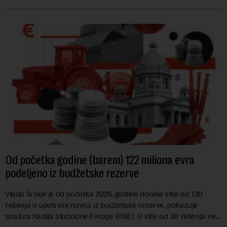
hrane biljnog porekla, te da k...
Od početka godine (barem) 122 miliona evra
podeljeno iz budžetske rezerve
Vlada Srbije je od početka 2026. godine donela više od 130
rešenja o upotrebi novca iz budžetske rezerve, pokazuje
analiza Radija Slobodne Evrope (RSE). U više od 30 rešenja ne