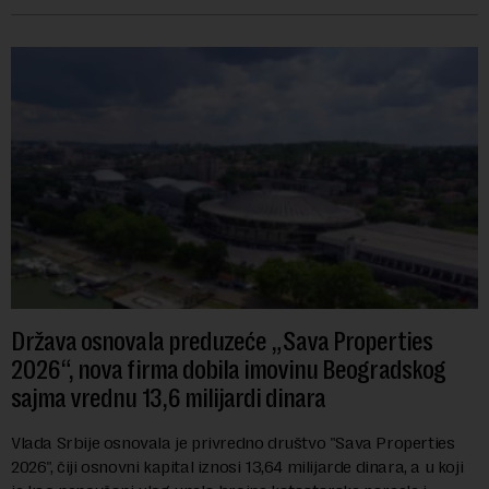
navodi se tačan iznos koji će ...
Država osnovala preduzeće „Sava Properties
2026“, nova firma dobila imovinu Beogradskog
sajma vrednu 13,6 milijardi dinara
Vlada Srbije osnovala je privredno društvo "Sava Properties
2026", čiji osnovni kapital iznosi 13,64 milijarde dinara, a u koji