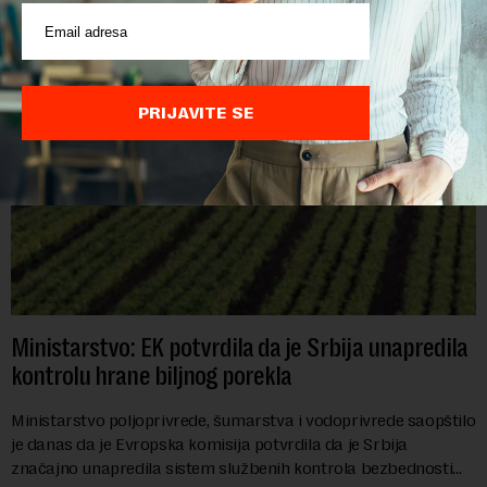
POVEZANI SADRŽAJI
PRIJAVITE SE
Ministarstvo: EK potvrdila da je Srbija unapredila
kontrolu hrane biljnog porekla
Ministarstvo poljoprivrede, šumarstva i vodoprivrede saopštilo
je danas da je Evropska komisija potvrdila da je Srbija
značajno unapredila sistem službenih kontrola bezbednosti