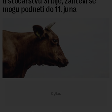
u stočarstvu Srbije, zahtevi se
mogu podneti do 11. juna