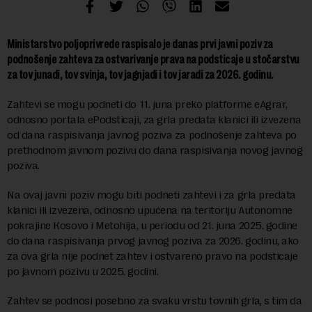
Ministarstvo poljoprivrede raspisalo je danas prvi javni poziv za
podnošenje zahteva za ostvarivanje prava na podsticaje u stočarstvu
za tov junadi, tov svinja, tov jagnjadi i tov jaradi za 2026. godinu.
Zahtevi se mogu podneti do 11. juna preko platforme eAgrar,
odnosno portala ePodsticaji, za grla predata klanici ili izvezena
od dana raspisivanja javnog poziva za podnošenje zahteva po
prethodnom javnom pozivu do dana raspisivanja novog javnog
poziva.
Na ovaj javni poziv mogu biti podneti zahtevi i za grla predata
klanici ili izvezena, odnosno upućena na teritoriju Autonomne
pokrajine Кosovo i Metohija, u periodu od 21. juna 2025. godine
do dana raspisivanja prvog javnog poziva za 2026. godinu, ako
za ova grla nije podnet zahtev i ostvareno pravo na podsticaje
po javnom pozivu u 2025. godini.
Zahtev se podnosi posebno za svaku vrstu tovnih grla, s tim da