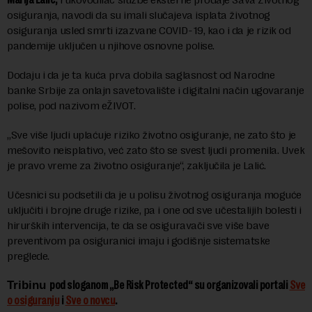
osiguranja, navodi da su imali slučajeva isplata životnog
osiguranja usled smrti izazvane COVID-19, kao i da je rizik od
pandemije uključen u njihove osnovne polise.
Dodaju i da je ta kuća prva dobila saglasnost od Narodne
banke Srbije za onlajn savetovalište i digitalni način ugovaranje
polise, pod nazivom eŽIVOT.
„Sve više ljudi uplaćuje riziko životno osiguranje, ne zato što je
mešovito neisplativo, već zato što se svest ljudi promenila. Uvek
je pravo vreme za životno osiguranje“, zaključila je Lalić.
Učesnici su podsetili da je u polisu životnog osiguranja moguće
uključiti i brojne druge rizike, pa i one od sve učestalijih bolesti i
hirurških intervencija, te da se osiguravači sve više bave
preventivom pa osiguranici imaju i godišnje sistematske
preglede.
Tribinu
pod sloganom „Be Risk Protected“ su organizovali portali
Sve
o osiguranju
i
Sve o novcu
.