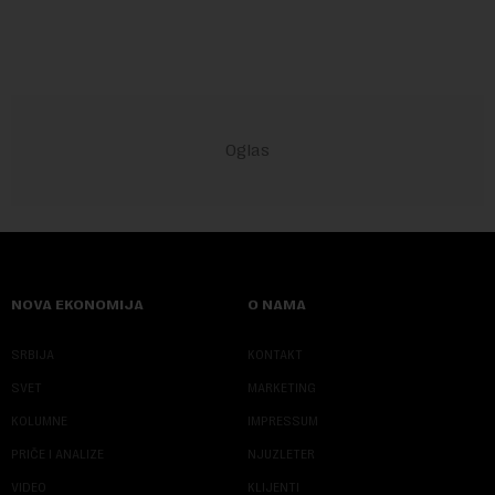
NOVA EKONOMIJA
O NAMA
SRBIJA
KONTAKT
SVET
MARKETING
KOLUMNE
IMPRESSUM
PRIČE I ANALIZE
NJUZLETER
VIDEO
KLIJENTI