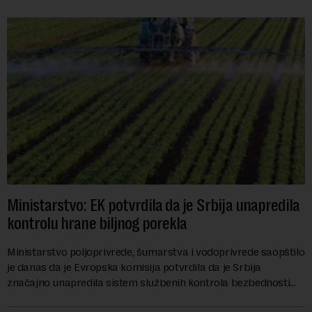
Ministarstvo: EK potvrdila da je Srbija unapredila
kontrolu hrane biljnog porekla
Ministarstvo poljoprivrede, šumarstva i vodoprivrede saopštilo
je danas da je Evropska komisija potvrdila da je Srbija
značajno unapredila sistem službenih kontrola bezbednosti
hrane biljnog porekla, te da k...