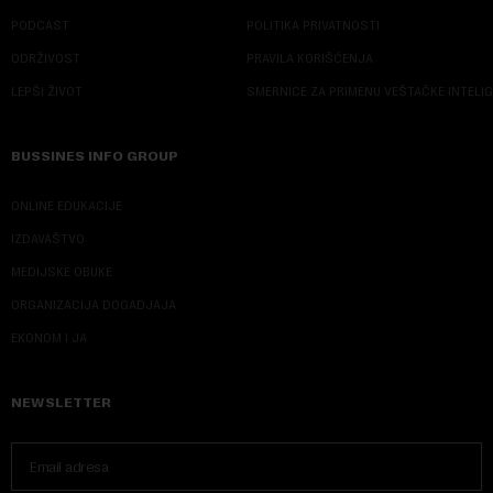
PODCAST
POLITIKA PRIVATNOSTI
ODRŽIVOST
PRAVILA KORIŠĆENJA
LEPŠI ŽIVOT
SMERNICE ZA PRIMENU VEŠTAČKE INTELI
BUSSINES INFO GROUP
ONLINE EDUKACIJE
IZDAVAŠTVO
MEDIJSKE OBUKE
ORGANIZACIJA DOGADJAJA
EKONOM I JA
NEWSLETTER