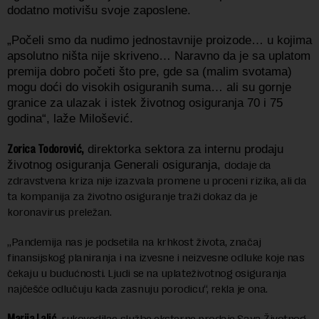
dodatno motivišu svoje zaposlene.
„Počeli smo da nudimo jednostavnije proizode… u kojima
apsolutno ništa nije skriveno… Naravno da je sa uplatom
premija dobro početi što pre, gde sa (malim svotama)
mogu doći do visokih osiguranih suma… ali su gornje
granice za ulazak i istek životnog osiguranja 70 i 75
godina“, laže Milošević.
Zorica Todorović,
direktorka sektora za internu prodaju
životnog osiguranja Generali osiguranja,
dodaje da
zdravstvena kriza nije izazvala promene u proceni rizika, ali da
ta kompanija za životno osiguranje traži dokaz da je
koronavirus preležan.
„Pandemija nas je podsetila na krhkost života, značaj
finansijskog planiranja i na izvesne i neizvesne odluke koje nas
čekaju u budućnosti. Ljudi se na uplateživotnog osiguranja
najčešće odlučuju kada zasnuju porodicu“, rekla je ona.
Marija Lalić,
rukovodilac službe eksterne prodaje Sava Životnog