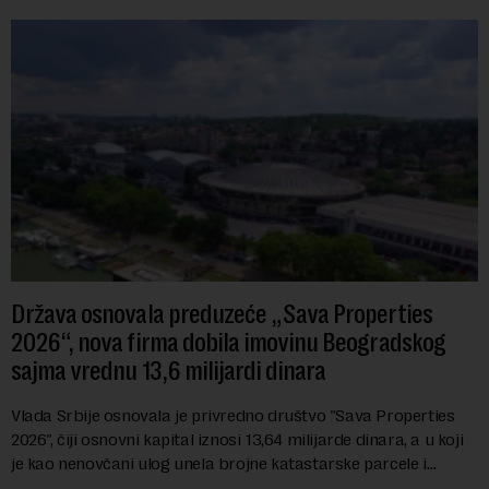
Država osnovala preduzeće „Sava Properties
2026“, nova firma dobila imovinu Beogradskog
sajma vrednu 13,6 milijardi dinara
Vlada Srbije osnovala je privredno društvo "Sava Properties
2026", čiji osnovni kapital iznosi 13,64 milijarde dinara, a u koji
je kao nenovčani ulog unela brojne katastarske parcele i
objekte u okviru kompl...