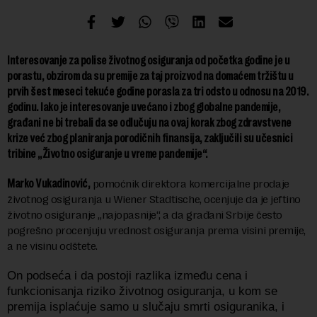
Interesovanje za polise životnog osiguranja od početka godine je u
porastu, obzirom da su premije za taj proizvod na domaćem tržištu u
prvih šest meseci tekuće godine porasla za tri odsto u odnosu na 2019.
godinu. Iako je interesovanje uvećano i zbog globalne pandemije,
građani ne bi trebali da se odlučuju na ovaj korak zbog zdravstvene
krize već zbog planiranja porodičnih finansija, zaključili su učesnici
tribine „Životno osiguranje u vreme pandemije“.
Marko Vukadinović,
pomoćnik direktora komercijalne prodaje
životnog osiguranja u Wiener Stadtische, ocenjuje da je jeftino
životno osiguranje „najopasnije“, a da građani Srbije često
pogrešno procenjuju vrednost osiguranja prema visini premije,
a ne visinu odštete.
On podseća i da postoji razlika između cena i
funkcionisanja riziko
životnog osiguranja, u kom se
premija isplaćuje samo u slučaju smrti osiguranika,
i