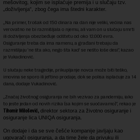
mešovitog, kojim se isplaćuje premija i u slučaju tzv.
„doživljenja“, zbog čega ima štedni karakter.
„Na primer, trošak od 150 dinara na dan nije veliki, većina nas
verovatno ne bi razmišljala o njemu, ali vam on u slučaju smrti
ili doživljenja obezbeđuje odštetu od oko 12.000 evra.
Osiguranje treba da ima namenu, a građani trebaju da
razmišljaju ‘ne šta ako, nego šta kad’ se nešto loše desi“, kazao
je Vukadinović.
U slučaju neke tragedije, prikupljanje novca može biti teško,
imovina se sporo ili jeftino prodaje, dok se polisa isplaćuje za 14
dana, dodaje Vukadinović.
„Značaj životnog osiguranja ne bih vezivao za pandemiju, iako
to jeste jedan od novih rizika (sa kojim se suočavamo)“, rekao je
Tihomir Milošević,
direktor sektora za životno osiguranje i
osiguranje lica UNIQA osiguranja.
On dodaje i da se sve češće kompanije javljaju kao
ugovarači osiguranja, a da time žele da privuku ili