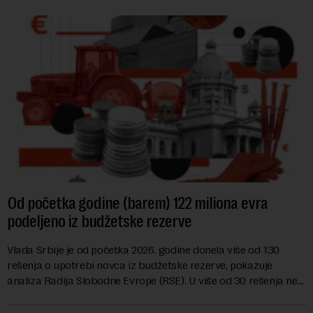
Od početka godine (barem) 122 miliona evra
podeljeno iz budžetske rezerve
Vlada Srbije je od početka 2026. godine donela više od 130
rešenja o upotrebi novca iz budžetske rezerve, pokazuje
analiza Radija Slobodne Evrope (RSE). U više od 30 rešenja ne
navodi se tačan iznos koji će ...