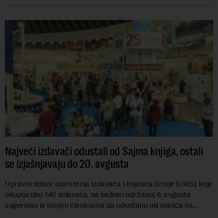
Najveći izdavači odustali od Sajma knjiga, ostali
se izjašnjavaju do 20. avgusta
Upravni odbor Udruženja izdavača i knjižara Srbije (UIKS), koje
okuplja oko 140 izdavača, na sednici održanoj 6. avgusta
sugerisao je svojim članicama da odustanu od učešća na
predstojećem Sajmu knjiga. Vrem...