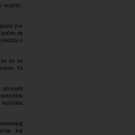
i uopšte“,
jšana pre
e počeo da
izveštaj o
ože da se
odine ta
 poreskih
i naknadnu
 korisnika
poslednjeg
cije koji