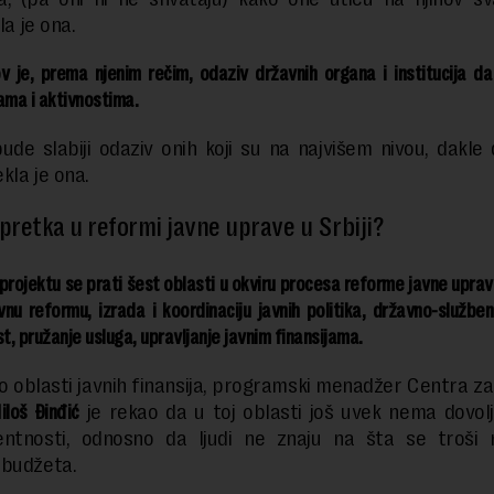
la je ona.
v je, prema njenim rečim, odaziv državnih organa i institucija d
ama i aktivnostima.
ude slabiji odaziv onih koji su na najvišem nivou, dakle
ekla je ona.
apretka u reformi javne uprave u Srbiji?
ojektu se prati šest oblasti u okviru procesa reforme javne uprav
vnu reformu, izrada i koordinaciju javnih politika, državno-služben
, pružanje usluga, upravljanje javnim finansijama.
o oblasti javnih finansija, programski menadžer Centra z
iloš Đinđić
je rekao da u toj oblasti još uvek nema dovol
entnosti, odnosno da ljudi ne znaju na šta se troši
 budžeta.