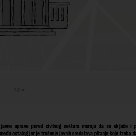
javne uprave pored civilnog sektora moraju da se uključe i p
zmeđu ostalog jer je trošenje javnih sredstava pitanje koje treba d