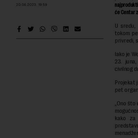
najprodukti
20.06.2023.
19:59
će
Centar z
U sredu, 
tokom pet
privredi,
Iako je W
23. juna
civilnog 
Projekat 
pet organ
„Ono što 
mogućnost
kako za 
predstavn
menadžer