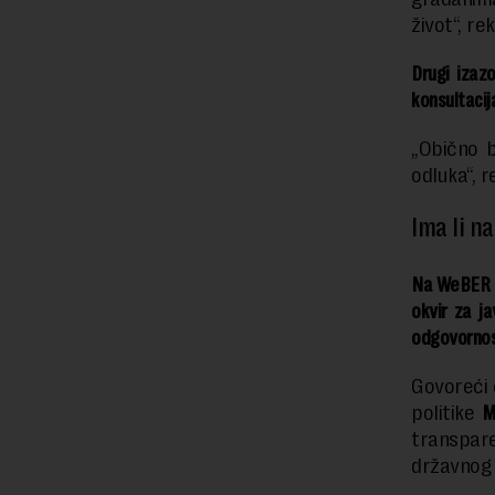
život“, rek
Drugi izazo
konsultacij
„Obično b
odluka“, r
Ima li n
Na WeBER pr
okvir za ja
odgovornost
Govoreći 
politike
M
transpar
državnog