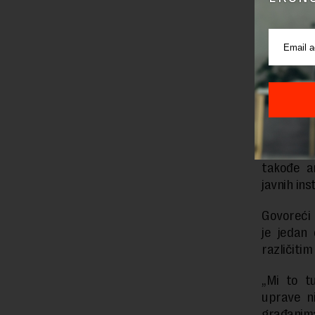
„Program 
civilnog
projektu.
podnosu 
nivou. To 
rekla je o
Knežević
monitorni
takođe a
javnih inst
Govoreći 
je jedan
različitim
„Mi to t
uprave ni
građanim