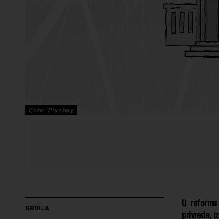
Foto: Pixabay
U reformu 
SRBIJA
privrede, i