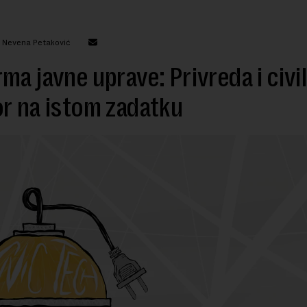
: Nevena Petaković
ma javne uprave: Privreda i civil
r na istom zadatku