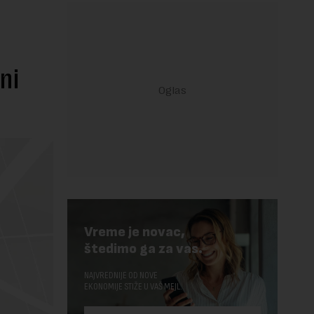
ni
Vreme je novac,
štedimo ga za vas.
NAJVREDNIJE OD NOVE
EKONOMIJE STIŽE U VAŠ MEJL.