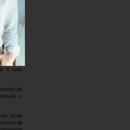
aniazacija
edinačnom
izacije da
 lokalnom
sredinama“,
se baviti
na lokalu,
ju o radu
 navela da
estvuju u
rme javne
stupačniji
akodnevni