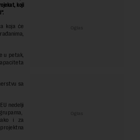
ojekat, koji
“.
ja koja će
građanima,
e u petak,
apaciteta
nerstvu sa
EU nedelji
m grupama,
tako i za
 projektna