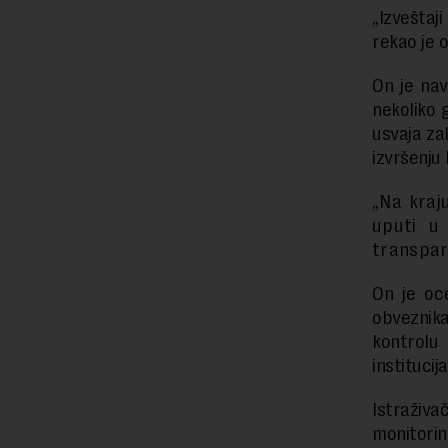
„Izveštaj
rekao je o
On je na
nekoliko 
usvaja za
izvršenju
„Na kraj
uputi u
transpar
On je oc
obveznika
kontrolu 
institucij
Istraživ
monitori