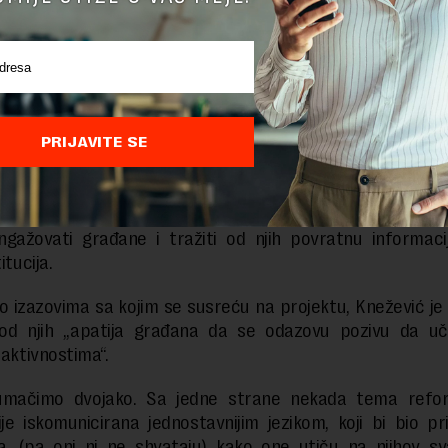
malih grantova u okvuru WeBER 3.0 će podržati do 20 og
 društva sa sredstvima u iznosu do 15.000 evra po poj
 U okviru programa malih grantova ćemo pozivati organ
predloge koji doprinose poboljašnju stanja reformi na
će biti projekti koji će se sporovditi u njihovim lokalnim 
PRIJAVITE SE
na.
 je rekla i da će organizacije, pored toga što će 
gom, izradom analiza i izveštaja o reformi javne uprave 
ngažovati građane i tražiti od njih povratnu informaci
itucija.
o izazovima sa kojim se susreću na projektu, Knežević je
 od njih „apatija građana da se odazovu pozivu da uč
 aktivnostima“.
umačimo dvojako. Sa jedne strane nekada tema refo
je iskomunicirana jednostavnijim jezikom, koji bi bio pri
a, (pa oni ni ne shvataju) kako one utiču na njihov sv