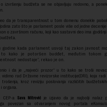
i o izvršenju budžeta se ne objavljuju redovno, a ponek
n.
veo da je transparentnost u tom domenu donekle pobol
godina zato što je parlament posle više od jedne decenij
kon o završnom računu, koji kao sastavni deo ima godišnji 
 budžeta.
u godine kada parlament usvoji taj zakon javnost m
 to kako je potoršen budđet, međutim tokom g
entnost nedostaje“, rekao je on.
enio i da je „najveći prozor“ u to kako se troši novac
 vidimo rad Državne revizorske institucije(DRI), koja rad
trošenja, kroz reviziju poslovanja različitih budžetskih
a i organa.
ač CEP-a
Sava Mitrović
je izjavio da je najbolji nalaz 
nga povezan sa otvaranjem novog portala eKonsulat