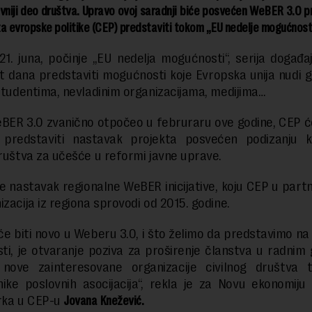
vniji deo društva. Upravo ovoj saradnji biće posvećen WeBER 3.0 pr
a evropske politike (CEP) predstaviti tokom „EU nedelje mogućnosti
21. juna, počinje „EU nedelja mogućnosti“, serija događa
 dana predstaviti mogućnosti koje Evropska unija nudi 
 studentima, nevladinim organizacijama, medijima…
eBER 3.0 zvanično otpočeo u februraru ove godine, CEP ć
, predstaviti nastavak projekta posvećen podizanju k
društva za učešće u reformi javne uprave.
je nastavak regionalne WeBER inicijative, koju CEP u part
izacija iz regiona sprovodi od 2015. godine.
će biti novo u Weberu 3.0, i što želimo da predstavimo na 
i, je otvaranje poziva za proširenje članstva u radni
nove zainteresovane organizacije civilnog društva 
ike poslovnih asocijacija“, rekla je za Novu ekonomiju
ka u CEP-u
Jovana Knežević.