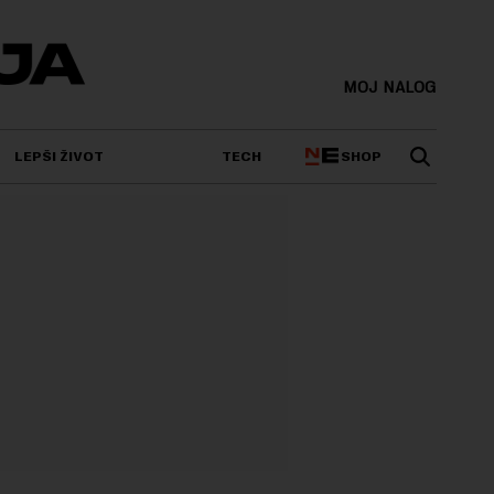
MOJ NALOG
SHOP
LEPŠI ŽIVOT
TECH