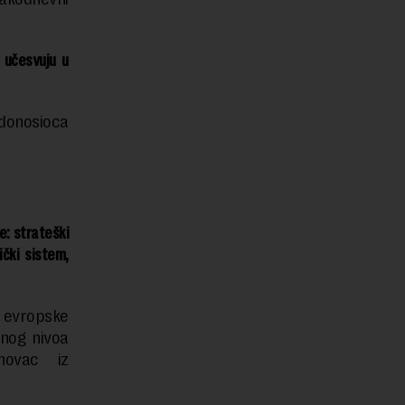
a učesvuju u
 donosioca
e: strateški
ički sistem,
a evropske
jnog nivoa
 novac iz