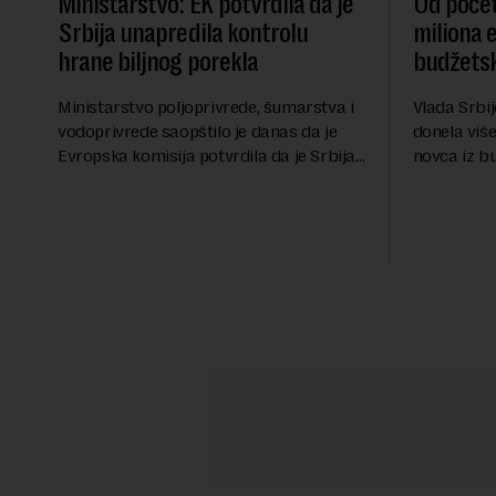
Ministarstvo: EK potvrdila da je
Od počet
Srbija unapredila kontrolu
miliona 
hrane biljnog porekla
budžetsk
Ministarstvo poljoprivrede, šumarstva i
Vlada Srbij
vodoprivrede saopštilo je danas da je
donela više
Evropska komisija potvrdila da je Srbija
novca iz b
značajno unapredila sistem službenih
analiza Ra
kontrola bezbednosti hrane biljnog
više od 30 
porekla, te da k...
iznos koji će