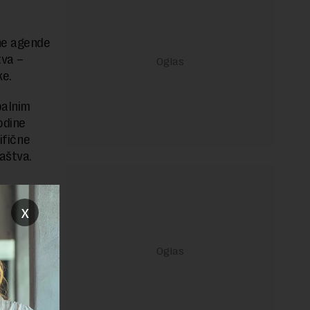
jne agende
tva –
ke.
balnim
odine
ifične
aštva.
x
janje linka