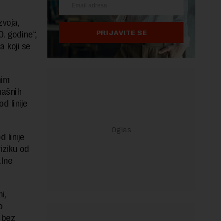
zvoja,
PRIJAVITE SE
. godine“,
 koji se
nim
mašnih
d linije
 linije
iziku od
alne
i,
o
 bez