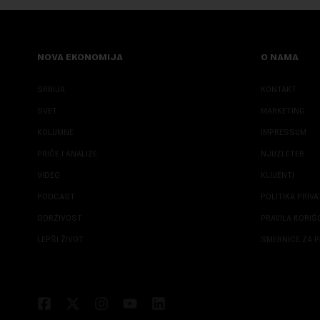
NOVA EKONOMIJA
O NAMA
SRBIJA
KONTAKT
SVET
MARKETING
KOLUMNE
IMPRESSUM
PRIČE I ANALIZE
NJUZLETER
VIDEO
KLIJENTI
PODCAST
POLITIKA PRIV
ODRŽIVOST
PRAVILA KORI
LEPŠI ŽIVOT
SMERNICE ZA P