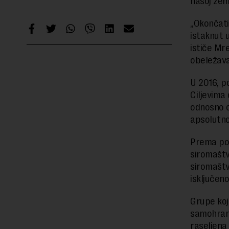
našoj zem
„Okončati 
istaknut 
ističe Mr
obeležava
U 2016, p
Ciljevima 
odnosno o
apsolutno
Prema pod
siromaštva
siromaštva
isključeno
Grupe koj
samohrani 
raseljena