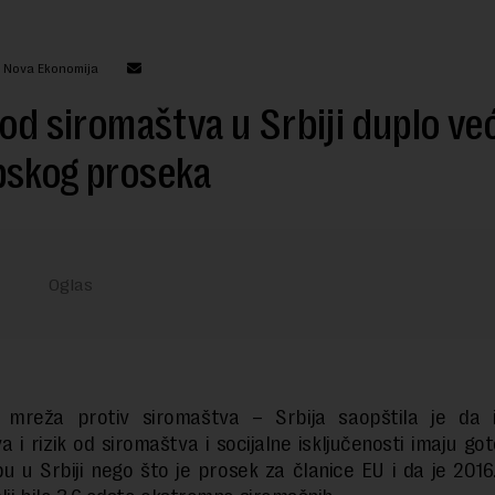
: Nova Ekonomija
 od siromaštva u Srbiji duplo ve
pskog proseka
 mreža protiv siromaštva – Srbija saopštila je da i
a i rizik od siromaštva i socijalne isključenosti imaju go
u u Srbiji nego što je prosek za članice EU i da je 2016