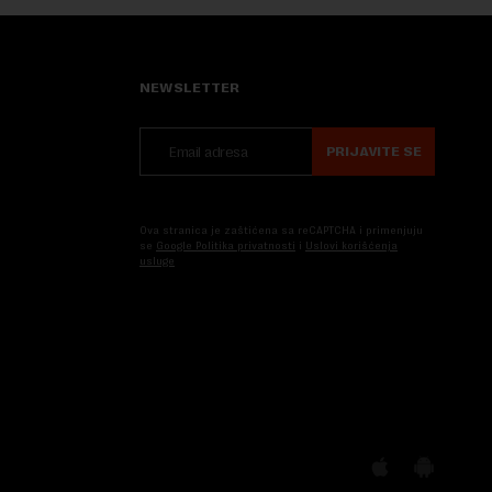
NEWSLETTER
PRIJAVITE SE
Ova stranica je zaštićena sa reCAPTCHA i primenjuju
se
Google Politika privatnosti
i
Uslovi korišćenja
usluge