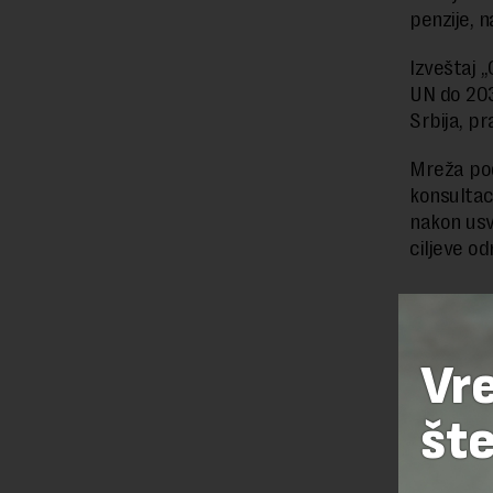
penzije, n
Izveštaj 
UN do 203
Srbija, p
Mreža pod
konsultaci
nakon usva
ciljeve o
Preuzimanje 
ka izvornom
Vr
šte
OSTAVI