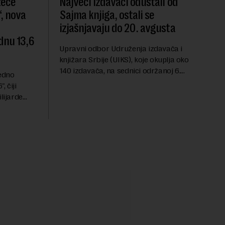
zeće
Najveći izdavači odustali od
, nova
Sajma knjiga, ostali se
izjašnjavaju do 20. avgusta
dnu 13,6
Upravni odbor Udruženja izdavača i
knjižara Srbije (UIKS), koje okuplja oko
140 izdavača, na sednici održanoj 6.
redno
avgusta sugerisao je svojim članicama
 čiji
da odustanu od učešća na predstojećem
lijarde
Sajmu knjiga. Vrem...
ni ulog
ele i