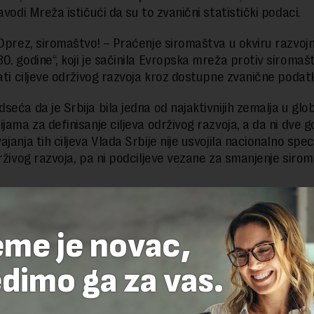
avodi Mreža ističući da su to zvanični statistički podaci.
„Oprez, siromaštvo! – Praćenje siromaštva u okviru razvo
0. godine“, koji je sačinila Evropska mreža protiv siromaš
rati ciljeve održivog razvoja kroz dostupne zvanične podat
seća da je Srbija bila jedna od najaktivnijih zemalja u glo
jama za definisanje ciljeva održivog razvoja, a da ni dve g
janja tih ciljeva Vlada Srbije nije usvojila nacionalno spec
drživog razvoja, pa ni podciljeve vezane za smanjenje sirom
delova teksta je dozvoljeno, ali uz obavezno navođenje izvora i uz postavl
 tekstu na novaekonomija.rs
eme je novac,
dimo ga za vas.
TE ODGOVOR