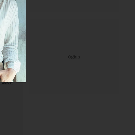
ravilima
 Uslovi