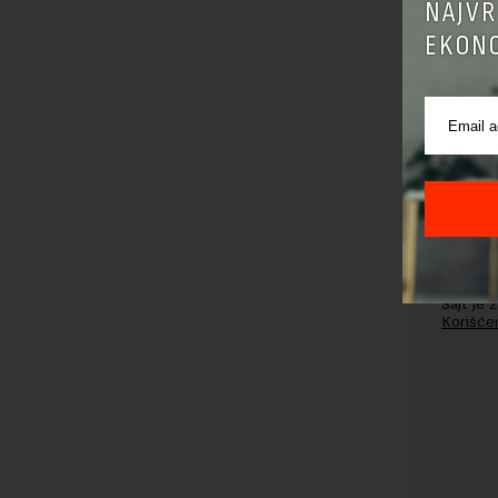
NAJVR
EKONO
Pre sla
korišćen
Sajt je
Korišće