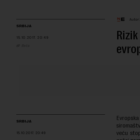
Autor
SRBIJA
Rizik
15.10.2017.
20:49
evro
Beta
Evropska
SRBIJA
siromaštv
veću stop
15.10.2017.
20:49