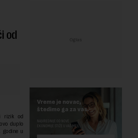
ći od
Vreme je novac,
štedimo ga za vas.
 rizik od
NAJVREDNIJE OD NOVE
tovo duplo
EKONOMIJE STIŽE U VAŠ MEJL.
. godine u