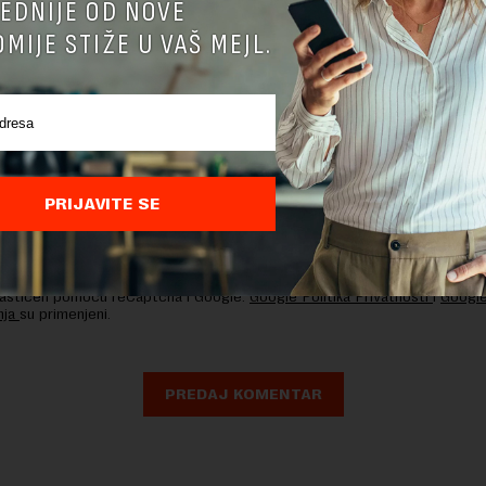
EDNIJE OD NOVE
MIJE STIŽE U VAŠ MEJL.
PRIJAVITE SE
nja komentara, molimo vas da se upoznate sa
pravilima komentarisanja i p
ja sajta.
 zaštićen pomocu reCaptcha i Google.
Google Politika Privatnosti
i
Google
nja
su primenjeni.