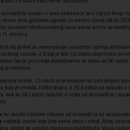
lji bilo 3,6 odsto ekstremno siromašnih.
siromaštvo svuda i u svim oblicima je prvi cilj održivog ra
u okviru nove globalne agende za održivi razvoj UN do 2030
eža povodom Međunarodnog dana borbe protiv siromaštva
 17. oktobra.
očetnoj godini za usmeravanje i praćenje razvoja definisa
održivog razvoja, u Srbiji je bilo 3,6 odsto ekstremno siro
soba čija je potrošnja domaćinstva na nivou od 90 odsto o
g siromaštva.
acima mreže, 7,3 odsto je siromašnih sa potrošnjom ispod
 koja je iznosila 11.694 dinara, a 25,4 odsto se nalazilo u r
, dok se 38,7 odsto nalazilo u riziku od siromaštva i socij
sti.
e su najviše izložene rizicima od siromaštva su nezaposlen
roditelji, osobe koje žive same, deca i mladi, Romi, intern
 lica, osobe sa visokim stepenom invaliditeta, stare osobe