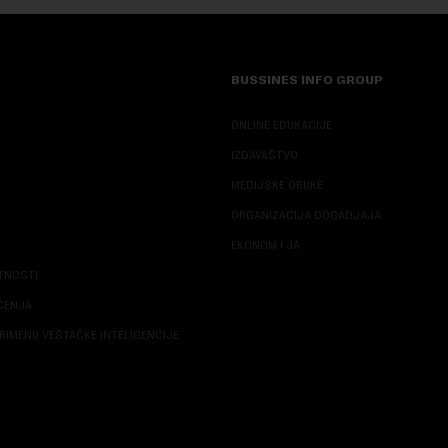
BUSSINES INFO GROUP
ONLINE EDUKACIJE
IZDAVAŠTVO
MEDIJSKE OBUKE
ORGANIZACIJA DOGADJAJA
EKONOM I JA
ATNOSTI
ŠĆENJA
RIMENU VEŠTAČKE INTELIGENCIJE