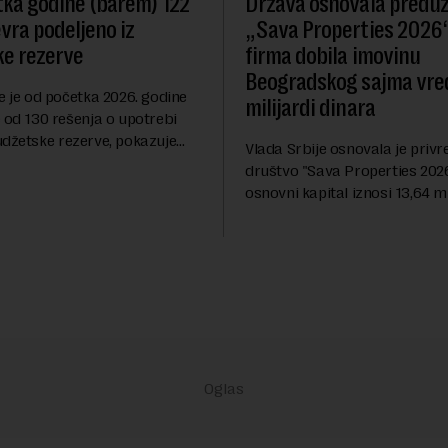
ka godine (barem) 122
Država osnovala predu
evra podeljeno iz
„Sava Properties 2026“
e rezerve
firma dobila imovinu
Beogradskog sajma vre
e je od početka 2026. godine
milijardi dinara
 od 130 rešenja o upotrebi
udžetske rezerve, pokazuje
Vlada Srbije osnovala je priv
dija Slobodne Evrope (RSE). U
društvo "Sava Properties 2026",
rešenja ne navodi se tačan
osnovni kapital iznosi 13,64 mi
 ...
dinara, a u koji je kao nenovča
unela brojne katastarske parc
objekte u okviru kompl...