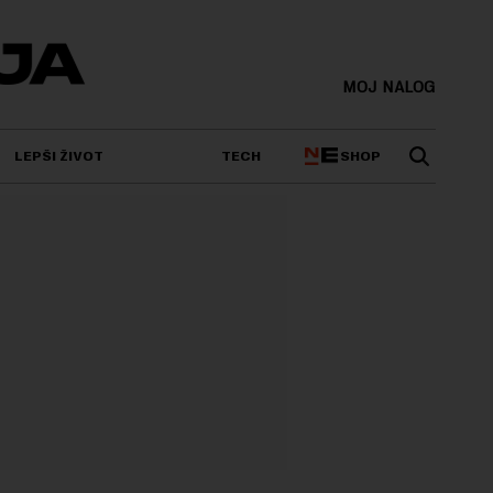
MOJ NALOG
SHOP
LEPŠI ŽIVOT
TECH