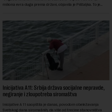
miliona evra duga prema državi, objavila je Pištaljka. To je
učinjeno zaključkom koji do danas n...
Inicijativa A11: Srbija država socijalne nepravde,
negiranje i zloupotreba siromaštva
Inicijative A 11 saopštila je danas, povodom obeležavanja
Svetskog dana siromašnih, da više od trećine stanovništva