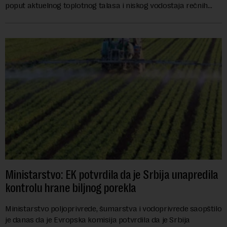
poput aktuelnog toplotnog talasa i niskog vodostaja rečnih
slivova, zahteva inve...
Ministarstvo: EK potvrdila da je Srbija unapredila
kontrolu hrane biljnog porekla
Ministarstvo poljoprivrede, šumarstva i vodoprivrede saopštilo
je danas da je Evropska komisija potvrdila da je Srbija