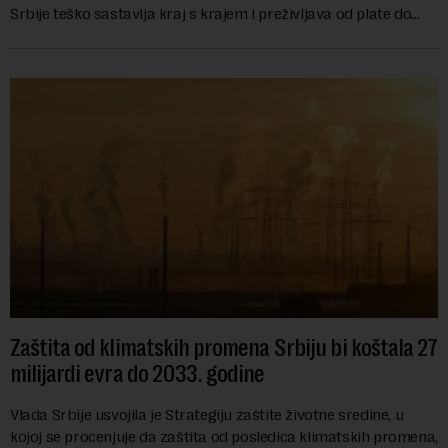
Srbije teško sastavlja kraj s krajem i preživljava od plate do
plate.U saopštenju piše ...
Zaštita od klimatskih promena Srbiju bi koštala 27
milijardi evra do 2033. godine
Vlada Srbije usvojila je Strategiju zaštite životne sredine, u
kojoj se procenjuje da zaštita od posledica klimatskih promena,