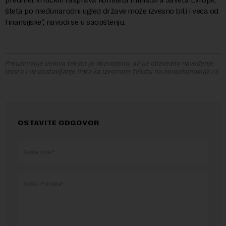
šteta po međunarodni ugled države može izvesno biti i veća od
finansijske“, navodi se u saopštenju.
Preuzimanje delova teksta je dozvoljeno, ali uz obavezno navođenje
izvora i uz postavljanje linka ka izvornom tekstu na novaekonomija.rs
OSTAVITE ODGOVOR