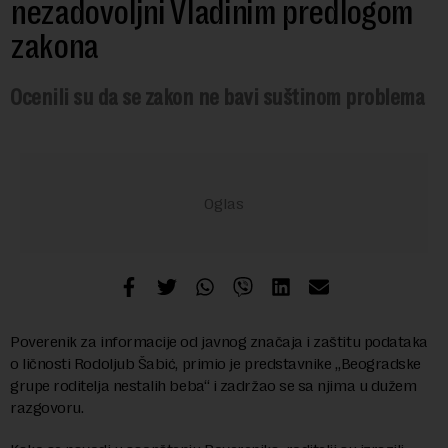
nezadovoljni Vladinim predlogom
zakona
Ocenili su da se zakon ne bavi suštinom problema
Poverenik za informacije od javnog značaja i zaštitu podataka
o ličnosti Rodoljub Šabić, primio je predstavnike „Beogradske
grupe roditelja nestalih beba“ i zadržao se sa njima u dužem
razgovoru.