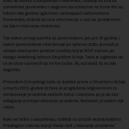
Kako se navodi u saopštenju Poverenika, roditelji su izrazili
zahvalnost povereniku i njegovim saradnicima na tome što su,
tokom više godina uglavnom zahvaljujući aktivnostima
Poverenika, dolazili do niza informacija u vezi sa problemom
na čijem rešavanju insistiraju.
Tek nakon prvog susreta sa poverenikom, još pre 10 godina i
nakon poverenikove intervencije po njihovoj žalbi, javnosti je
učinjen dostupnim posebni Izveštaj koji je MUP sačinio po
nalogu Anketnog odbora Skupštine Srbije. Tada je izgledalo da
će se stvari pomeriti sa mrtve tačke. Ali, nažalost, to se nije
dogodilo.
Presudom Evropskog suda za ljudska prava u Strazburu Srbija
u martu 2013. godine država je proglašena odgovornom za
nerešavanje problema nestalih beba i naloženo joj je da bez
odlaganja pristupi rešavanju problema. Nažalost, problem nije
rešen.
Kako se ističe u saopštenju, roditelji su izrazili nezadovoljstvo
Predlogom zakona koji je Vlada radi „rešavanja problema“