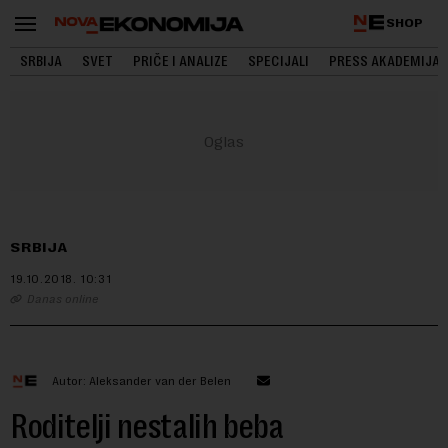
SHOP
SRBIJA
SVET
PRIČE I ANALIZE
SPECIJALI
PRESS AKADEMIJA
SRBIJA
19.10.2018.
10:31
Danas online
Autor: Aleksander van der Belen
Roditelji nestalih beba