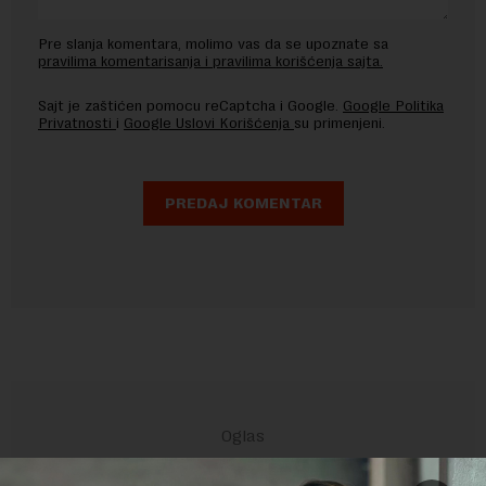
Pre slanja komentara, molimo vas da se upoznate sa
pravilima komentarisanja i pravilima korišćenja sajta.
Sajt je zaštićen pomocu reCaptcha i Google.
Google Politika
Privatnosti
i
Google Uslovi Korišćenja
su primenjeni.