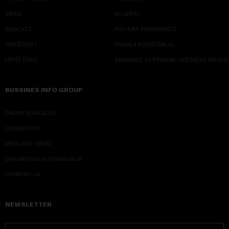
VIDEO
KLIJENTI
PODCAST
POLITIKA PRIVATNOSTI
ODRŽIVOST
PRAVILA KORIŠĆENJA
LEPŠI ŽIVOT
SMERNICE ZA PRIMENU VEŠTAČKE INTELI
BUSSINES INFO GROUP
ONLINE EDUKACIJE
IZDAVAŠTVO
MEDIJSKE OBUKE
ORGANIZACIJA DOGADJAJA
EKONOM I JA
NEWSLETTER