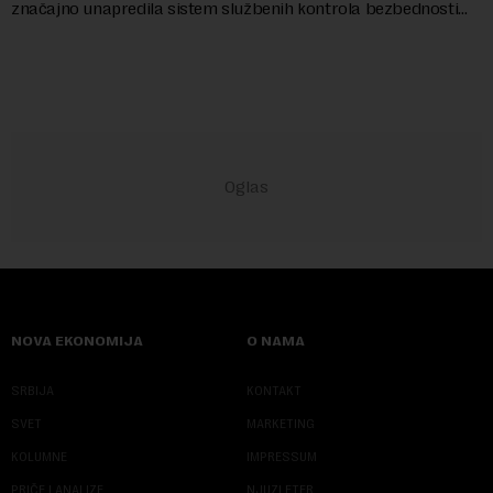
značajno unapredila sistem službenih kontrola bezbednosti
hrane biljnog porekla, te da k...
NOVA EKONOMIJA
O NAMA
SRBIJA
KONTAKT
SVET
MARKETING
KOLUMNE
IMPRESSUM
PRIČE I ANALIZE
NJUZLETER