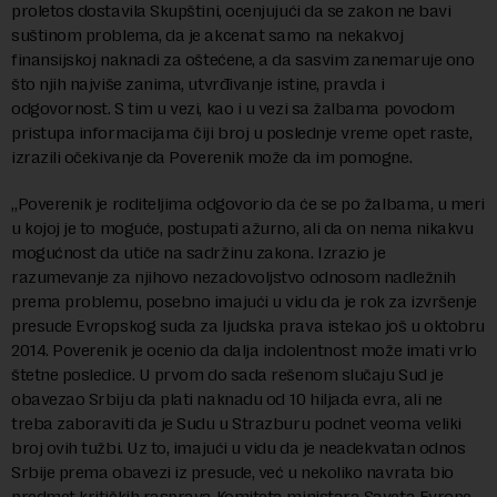
proletos dostavila Skupštini, ocenjujući da se zakon ne bavi
suštinom problema, da je akcenat samo na nekakvoj
finansijskoj naknadi za oštećene, a da sasvim zanemaruje ono
što njih najviše zanima, utvrđivanje istine, pravda i
odgovornost. S tim u vezi, kao i u vezi sa žalbama povodom
pristupa informacijama čiji broj u poslednje vreme opet raste,
izrazili očekivanje da Poverenik može da im pomogne.
„Poverenik je roditeljima odgovorio da će se po žalbama, u meri
u kojoj je to moguće, postupati ažurno, ali da on nema nikakvu
mogućnost da utiče na sadržinu zakona. Izrazio je
razumevanje za njihovo nezadovoljstvo odnosom nadležnih
prema problemu, posebno imajući u vidu da je rok za izvršenje
presude Evropskog suda za ljudska prava istekao još u oktobru
2014. Poverenik je ocenio da dalja indolentnost može imati vrlo
štetne posledice. U prvom do sada rešenom slučaju Sud je
obavezao Srbiju da plati naknadu od 10 hiljada evra, ali ne
treba zaboraviti da je Sudu u Strazburu podnet veoma veliki
broj ovih tužbi. Uz to, imajući u vidu da je neadekvatan odnos
Srbije prema obavezi iz presude, već u nekoliko navrata bio
predmet kritičkih rasprava Komiteta ministara Saveta Evrope,