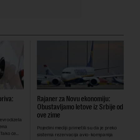
riva:
Rajaner za Novu ekonomiju:
Obustavljamo letove iz Srbije od
ove zime
evrodizela
cena
Pojedini mediji primetili su da je preko
.Tako će
sistema rezervacija avio-kompanija