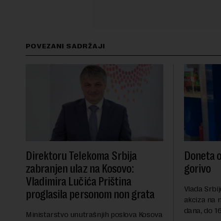
POVEZANI SADRŽAJI
Direktoru Telekoma Srbija
Doneta o
zabranjen ulaz na Kosovo:
gorivo
Vladimira Lučića Priština
Vlada Srbij
proglasila personom non grata
akciza na 
dana, do 16
Ministarstvo unutrašnjih poslova Kosova