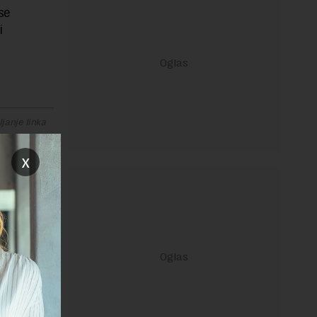
se
i
janje linka
x