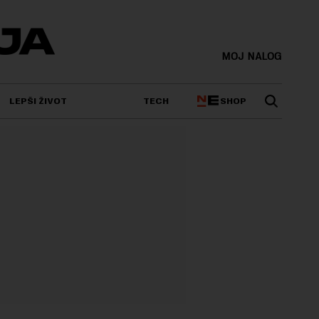
MOJ NALOG
SHOP
LEPŠI ŽIVOT
TECH