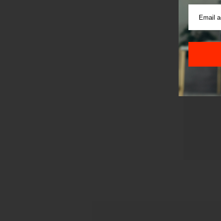
Pre sla
korišćen
Sajt je
Korišće