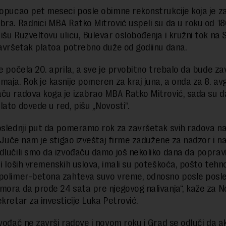
popucao pet meseci posle obimne rekonstrukcije koja je z
bra. Radnici MBA Ratko Mitrović uspeli su da u roku od 1
šu Ruzveltovu ulicu, Bulevar oslobođenja i kružni tok na Sla
završetak platoa potrebno duže od godiinu dana.
je počela 20. aprila, a sve je prvobitno trebalo da bude z
maja. Rok je kasnije pomeren za kraj juna, a onda za 8. av
ču radova koga je izabrao MBA Ratko Mitrović, sada su d
lato dovede u red, pišu „Novosti“.
oslednji put da pomeramo rok za završetak svih radova n
. Juče nam je stigao izveštaj firme zadužene za nadzor i na
dlučili smo da izvođaču damo još nekoliko dana da popravi
 i loših vremenskih uslova, imali su poteškoća, pošto tehno
polimer-betona zahteva suvo vreme, odnosno posle posle
mora da prođe 24 sata pre njegovog nalivanja“, kaže za N
ekretar za investicije Luka Petrović.
zvođač ne završi radove i novom roku i Grad se odluči da ak