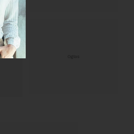
ravilima
 Uslovi