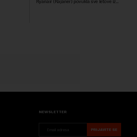
litru.
Ryanair (Rajaner) povukla sve letove iz
će 202
Niša. U odgovoru Novoj ekonomiji na
pitanje o razlozima za ovo povlačenje,
ovaj avio-gigant...
NEWSLETTER
PRIJAVITE SE