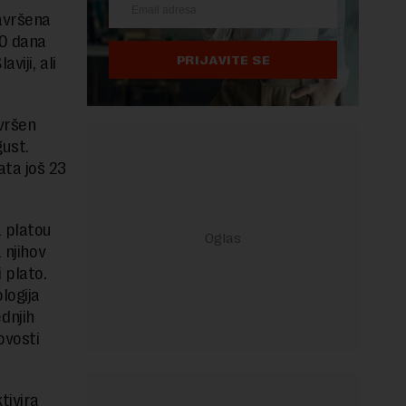
avršena
80 dana
PRIJAVITE SE
viji, ali
avršen
gust.
ata još 23
a platou
 njihov
 plato.
logija
dnjih
ovosti
tivira