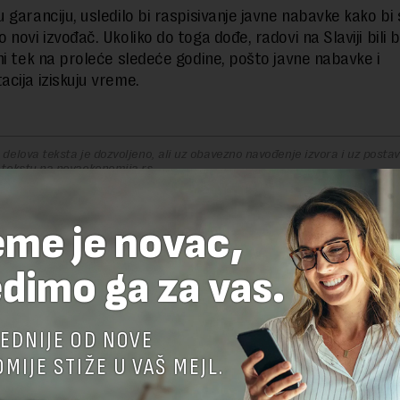
 garanciju, usledilo bi raspisivanje javne nabavke kako bi 
novi izvođač. Ukoliko do toga dođe, radovi na Slaviji bili b
ni tek na proleće sledeće godine, pošto javne nabavke i
cija iziskuju vreme.
delova teksta je dozvoljeno, ali uz obavezno navođenje izvora i uz postavl
 tekstu na novaekonomija.rs
eme je novac,
TE ODGOVOR
dimo ga za vas.
EDNIJE OD NOVE
MIJE STIŽE U VAŠ MEJL.