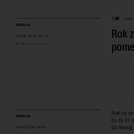
Autor
SRBIJA
Rok z
09.08.2018.
09:14
pomer
Večernje novosti
Rok za za
SRBIJA
to za 31. 
da novog 
09.08.2018.
09:14