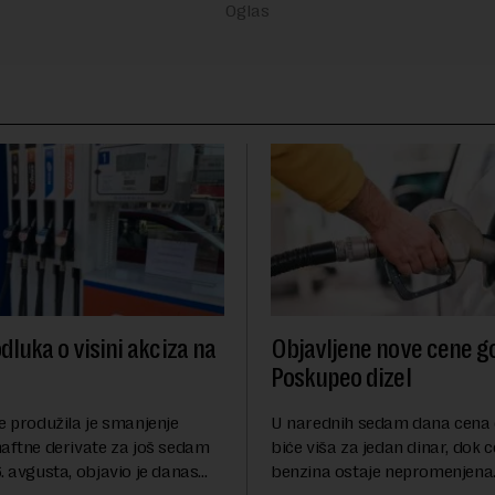
dluka o visini akciza na
Objavljene nove cene go
Poskupeo dizel
e produžila je smanjenje
U narednih sedam dana cena 
naftne derivate za još sedam
biće viša za jedan dinar, dok 
. avgusta, objavio je danas
benzina ostaje nepromenjena