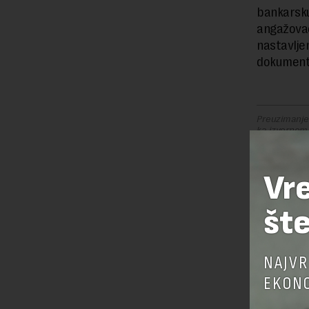
bankarsku
angažovao 
nastavlje
dokumenta
Preuzimanje 
ka izvornom
Vr
OSTAVI
šte
NAJVR
EKONO