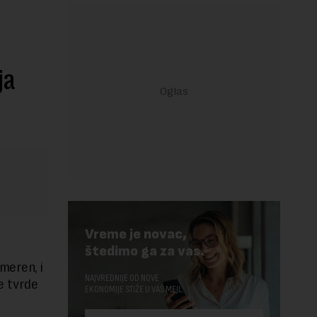
ja
Vreme je novac,
štedimo ga za vas.
meren, i
NAJVREDNIJE OD NOVE
je tvrde
EKONOMIJE STIŽE U VAŠ MEJL.