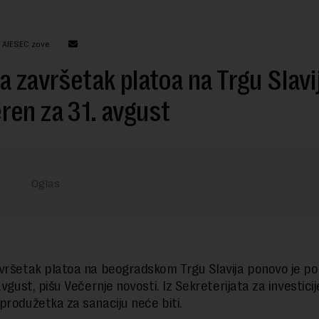
: AIESEC zove
a završetak platoa na Trgu Slavi
en za 31. avgust
vršetak platoa na beogradskom Trgu Slavija ponovo je po
avgust, pišu Večernje novosti. Iz Sekreterijata za investici
produžetka za sanaciju neće biti.