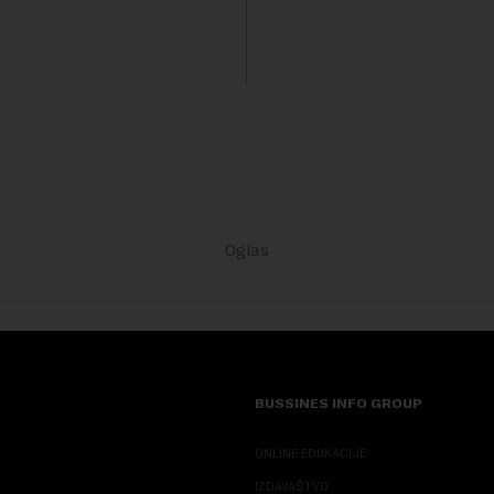
nosi Beta.Postojeće smanjenje
evrodizel koštati 227 dinara po 
i do 9. avgusta kao mera
Cena benzina, kao i dosad, bi
 po...
dinara po litru. ...
BUSSINES INFO GROUP
ONLINE EDUKACIJE
IZDAVAŠTVO