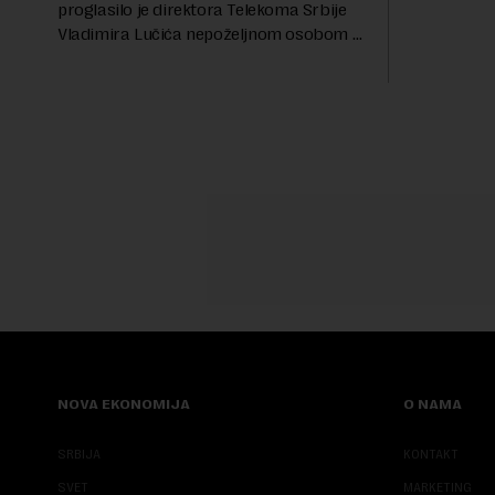
RTS, a pre
proglasilo je direktora Telekoma Srbije
akciza važ
Vladimira Lučića nepoželjnom osobom i
ublažavanja
trajno mu zabranilo ulazak, tranzit i
boravak na Kosovu, navodeći kao razlog
njegove javn...
NOVA EKONOMIJA
O NAMA
SRBIJA
KONTAKT
SVET
MARKETING