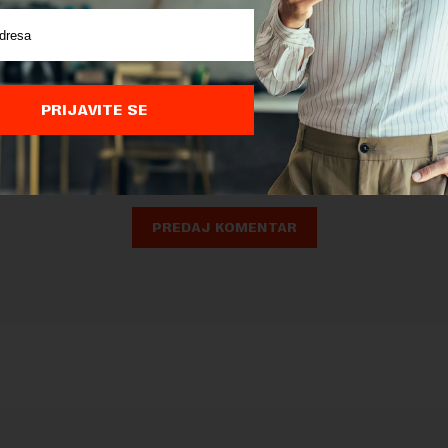
nja komentara, molimo vas da se upoznate sa
pravilima komentarisanja i p
ja sajta.
PRIJAVITE SE
 zaštićen pomocu reCaptcha i Google.
Google Politika Privatnosti
i
Google
nja
su primenjeni.