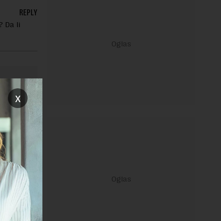
REPLY
 Da li
x
ravilima