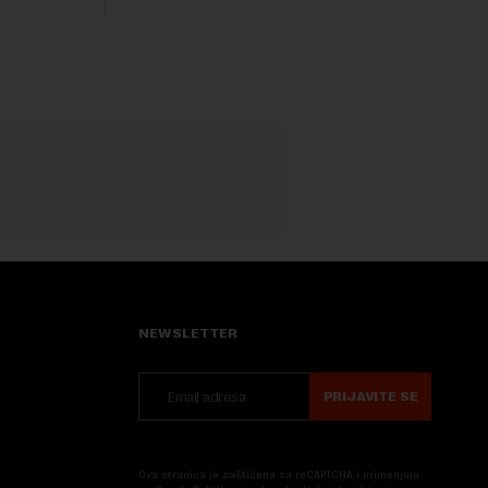
ovaj avio-gigant...
NEWSLETTER
PRIJAVITE SE
Ova stranica je zaštićena sa reCAPTCHA i primenjuju