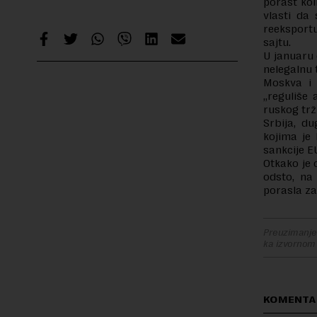
porast kol
vlasti da 
reeksportu
sajtu.
U januaru 
nelegalnu 
Moskva i 
„reguliše
ruskog trž
Srbija, du
kojima je
sankcije E
Otkako je 
odsto, na
porasla za
Preuzimanje 
ka izvornom
KOMENTA