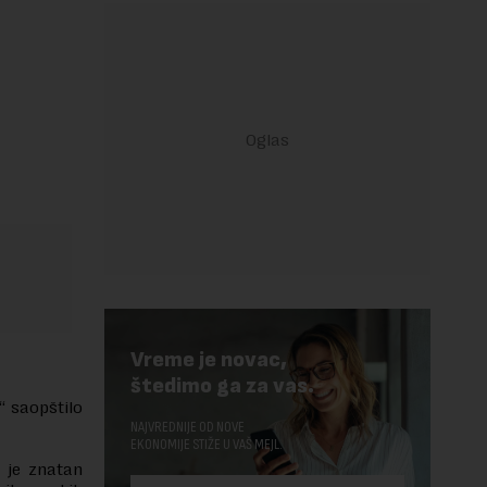
Vreme je novac,
štedimo ga za vas.
“ saopštilo
NAJVREDNIJE OD NOVE
EKONOMIJE STIŽE U VAŠ MEJL.
n je znatan