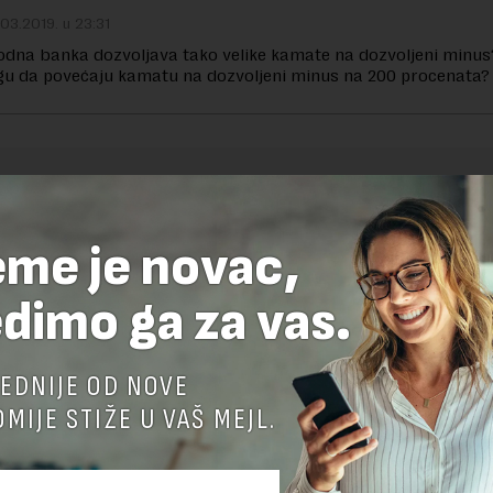
03.2019. u 23:31
dna banka dozvoljava tako velike kamate na dozvoljeni minus?
u da povećaju kamatu na dozvoljeni minus na 200 procenata?
TE ODGOVOR
eme je novac,
dimo ga za vas.
EDNIJE OD NOVE
MIJE STIŽE U VAŠ MEJL.
nja komentara, molimo vas da se upoznate sa
pravilima komentarisanja i p
ja sajta.