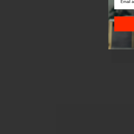
Sajt je
Korišće