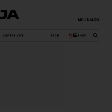
MOJ NALOG
SHOP
LEPŠI ŽIVOT
TECH