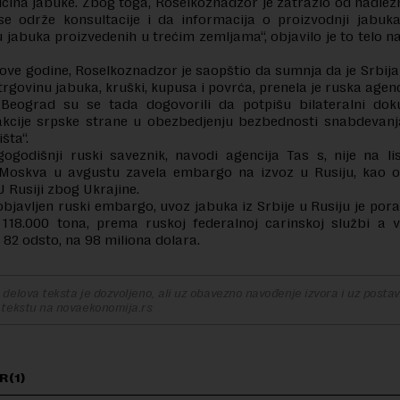
ičina jabuke. Zbog toga, Roselkoznadzor je zatražio od nadlež
se održe konsultacije i da informacija o proizvodnji jabuka
 jabuka proizvedenih u trećim zemljama“, objavilo je to telo 
ove godine, Roselkoznadzor je saopštio da sumnja da je Srbij
trgovinu jabuka, kruški, kupusa i povrća, prenela je ruska agen
Beograd su se tada dogovorili da potpišu bilateralni dok
 akcije srpske strane u obezbedjenju bezbednosti snabdevan
išta“.
gogodišnji ruski saveznik, navodi agencija Tas s, nije na li
 Moskva u avgustu zavela embargo na izvoz u Rusiju, kao 
U Rusiji zbog Ukrajine.
objavljen ruski embargo, uvoz jabuka iz Srbije u Rusiju je por
 118.000 tona, prema ruskoj federalnoj carinskoj službi a v
 82 odsto, na 98 miliona dolara.
delova teksta je dozvoljeno, ali uz obavezno navođenje izvora i uz postavl
 tekstu na novaekonomija.rs
R(1)