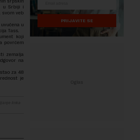
nih srpskih
 u Srbiji i
na svom veb
PRIJAVITE SE
a uvučena u
cija Tass.
ument koji
ja povrćem
sti zemalja
odgovor na
astao za 48
rednost je
janje linka