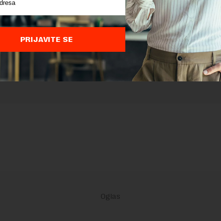
 zaštićen pomocu reCaptcha i Google.
Google Politika Privatnosti
i
Google
nja
su primenjeni.
PRIJAVITE SE