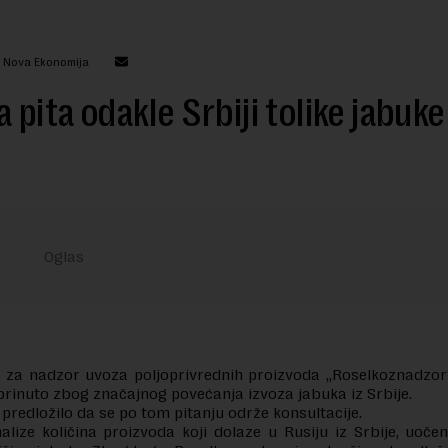
: Nova Ekonomija
a pita odakle Srbiji tolike jabuke
 za nadzor uvoza poljoprivrednih proizvoda „Roselkoznadzor
abrinuto zbog značajnog povećanja izvoza jabuka iz Srbije.
e predložilo da se po tom pitanju održe konsultacije.
lize količina proizvoda koji dolaze u Rusiju iz Srbije, uoče