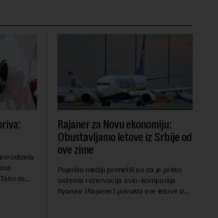
riva:
Rajaner za Novu ekonomiju:
Obustavljamo letove iz Srbije od
ove zime
evrodizela
cena
Pojedini mediji primetili su da je preko
.Tako će
sistema rezervacija avio-kompanija
litru.
Ryanair (Rajaner) povukla sve letove iz
će 202
Niša. U odgovoru Novoj ekonomiji na
pitanje o razlozima za ovo povlačenje,