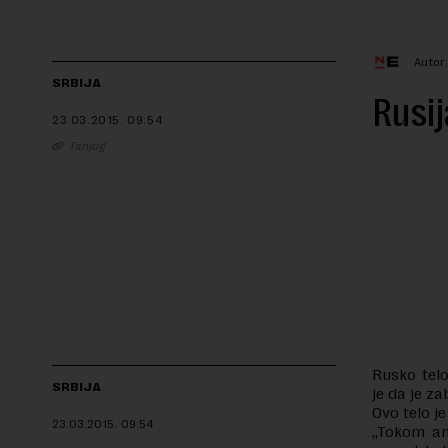
Autor
SRBIJA
Rusij
23.03.2015.
09:54
Tanjug
Rusko telo
SRBIJA
je da je z
Ovo telo j
23.03.2015.
09:54
„Tokom ana