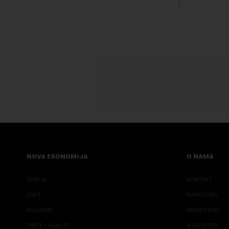
boravak na Kosovu, navodeći kao razlog
njegove javn...
NOVA EKONOMIJA
O NAMA
SRBIJA
KONTAKT
SVET
MARKETING
KOLUMNE
IMPRESSUM
PRIČE I ANALIZE
NJUZLETER