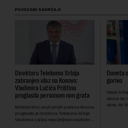
POVEZANI SADRŽAJI
Direktoru Telekoma Srbija
Doneta o
zabranjen ulaz na Kosovo:
gorivo
Vladimira Lučića Priština
Vlada Srbij
proglasila personom non grata
akciza na 
dana, do 16
Ministarstvo unutrašnjih poslova Kosova
RTS, a pre
proglasilo je direktora Telekoma Srbije
akciza važ
Vladimira Lučića nepoželjnom osobom i
ublažavanja
trajno mu zabranilo ulazak, tranzit i