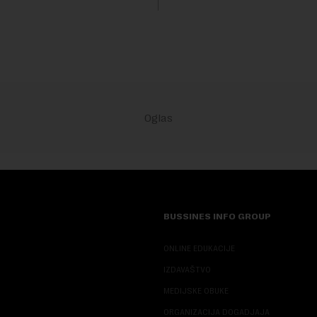
BUSSINES INFO GROUP
ONLINE EDUKACIJE
IZDAVAŠTVO
MEDIJSKE OBUKE
ORGANIZACIJA DOGADJAJA