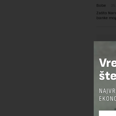
Bobe
25.
Zašto Naro
banke mog
OSTAVI
Vr
šte
NAJVR
EKONO
Pre sla
korišćen