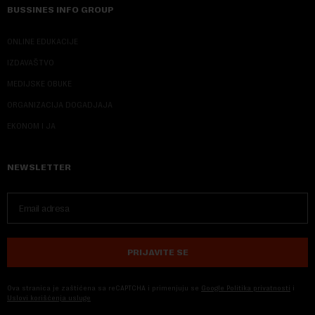
BUSSINES INFO GROUP
ONLINE EDUKACIJE
IZDAVAŠTVO
MEDIJSKE OBUKE
ORGANIZACIJA DOGADJAJA
EKONOM I JA
NEWSLETTER
PRIJAVITE SE
Ova stranica je zaštićena sa reCAPTCHA i primenjuju se
Google Politika privatnosti
i
Uslovi korišćenja usluge