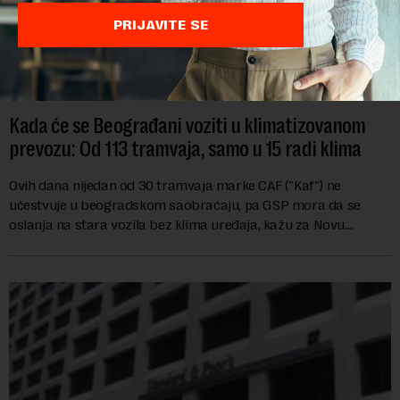
PRIJAVITE SE
Kada će se Beograđani voziti u klimatizovanom
prevozu: Od 113 tramvaja, samo u 15 radi klima
Ovih dana nijedan od 30 tramvaja marke CAF ("Kaf") ne
učestvuje u beogradskom saobraćaju, pa GSP mora da se
oslanja na stara vozila bez klima uređaja, kažu za Novu
ekonomiju iz Sindikata Centar – GSP i Centr...