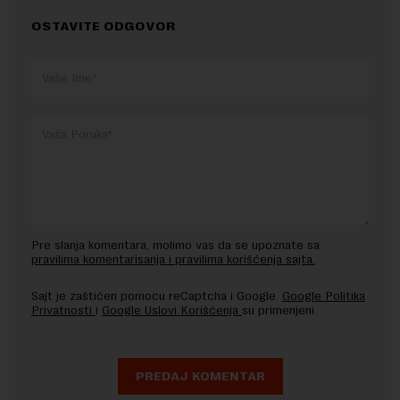
OSTAVITE ODGOVOR
Pre slanja komentara, molimo vas da se upoznate sa
pravilima komentarisanja i pravilima korišćenja sajta.
Sajt je zaštićen pomocu reCaptcha i Google.
Google Politika
Privatnosti
i
Google Uslovi Korišćenja
su primenjeni.