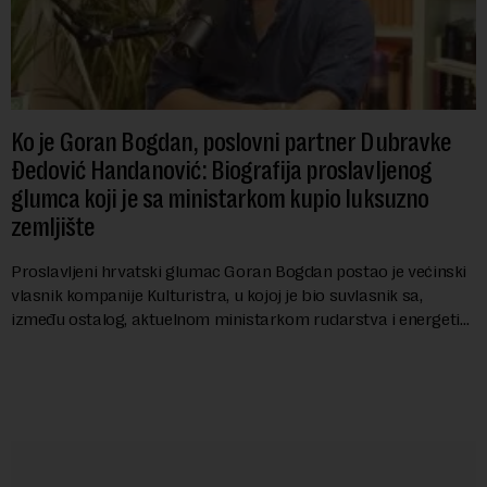
Ko je Goran Bogdan, poslovni partner Dubravke
Đedović Handanović: Biografija proslavljenog
glumca koji je sa ministarkom kupio luksuzno
zemljište
Proslavljeni hrvatski glumac Goran Bogdan postao je većinski
vlasnik kompanije Kulturistra, u kojoj je bio suvlasnik sa,
između ostalog, aktuelnom ministarkom rudarstva i energetike
u Vladi Srbije, Dubravkom...