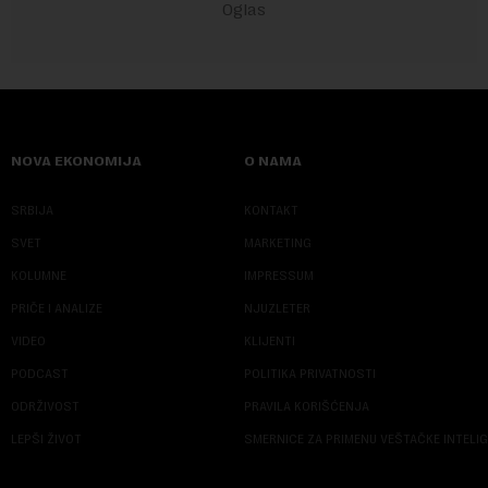
NOVA EKONOMIJA
O NAMA
SRBIJA
KONTAKT
SVET
MARKETING
KOLUMNE
IMPRESSUM
PRIČE I ANALIZE
NJUZLETER
VIDEO
KLIJENTI
PODCAST
POLITIKA PRIVATNOSTI
ODRŽIVOST
PRAVILA KORIŠĆENJA
LEPŠI ŽIVOT
SMERNICE ZA PRIMENU VEŠTAČKE INTELI