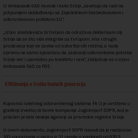
Iz Ambasade SAD navode i kako Srbiji „savetuju da radi na
potpunijem usklađivanju sa Zajedničkom bezbednosnom i
odbrambenom politikom EU“.
„Izbor snabdevača bi trebalo da odražava deklarisani cilj
Srbije da se što više integriše sa Evropom. Ima i drugih
prodavaca koji ne zavise od autoritarnih režima, a nude
opremu ne samo sposobnu da zadovolji odbrambene potrebe
Srbije već i uporedivu po kvalitetu i ceni“, zaključuje se u izjavi
Ambasade SAD za RSE.
KINOmanija o trošku budućih generacija
Kupovina raketnog odbrambenog sistema FK-3 je uvrštena u
godišnji izveštaj državne kompanije Jugoimport SDPR, koji je
priložen prošle nedelje Agenciji za privredne registre Srbije.
U ovom dokumentu, Jugoimport SDPR navodi da je realizovao
163 sporazuma o uvozu iz 31 zemlje u vrednosti od 620.3