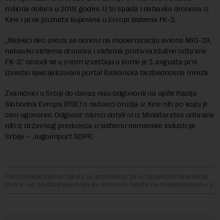
miliona dolara u 2019. godini. U to spada i nabavka dronova iz
Kine i prva poznata kupovina u Evropi sistema FK-3.
„Najveći deo uvoza se odnosi na modernizaciju aviona MIG-29,
nabavku sistema dronova i sistema protivvazdušne odbrane
FK-3,” navodi se u ovom izveštaju o kome je 2. avgusta prvi
izvestio specijalizovani portal Balkanska bezbednosna mreža.
Zvaničnici u Srbiji do danas nisu odgovorili na upite Radija
Slobodna Evropa (RSE) o nabavci oružja iz Kine niti po kojoj je
ceni ugovoren. Odgovor nismo dobili ni iz Ministarstva odbrane
niti iz državnog preduzeća u sistemu namenske industrije
Srbije – Jugoimport SDPR.
Preuzimanje delova teksta je dozvoljeno, ali uz obavezno navođenje
izvora i uz postavljanje linka ka izvornom tekstu na novaekonomija.rs