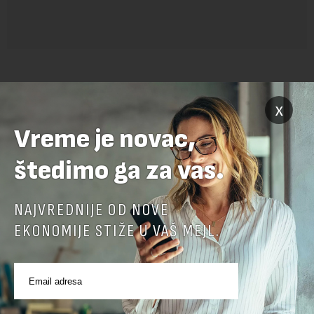
x
Vreme je novac,
štedimo ga za vas.
POVEZANI SADRŽAJI
NAJVREDNIJE OD NOVE
EKONOMIJE STIŽE U VAŠ MEJL.