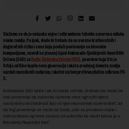
Slažemo se da je nabavka vojne i odbrambene tehnike suverena odluka
svake zemlje. Pa ipak, vlade bi trebalo da su svesne kratkoročnih i
dugoročnih rizika i cene koju povlači poslovanje sa kineskim
kompanijama, navodi se pisanoj izjavi Ambasade Sjedinjenih Američkih
Država (SAD) za
Radio Slobodna Evropa (RSE),
povodom toga što je
Srbija od Kine kupila novu generaciju raketa srednjeg dometa zemlja
vazduh navođenih radarom, raketni sistem protivvazdušne odbrane FK-
3.
Ambasada SAD ističe i da bi svaka zemlja „trebalo da može da
ima poverenja da nabavka opreme neće ugroziti njenu
nacionalnu bezbednost kao ni njen ekonomski suverenitet“, ali
da tog poverenja ne može da bude „ako su prodavci vojne i
odbrambene opreme zavisni od autoritarne vlasti kakva je u
Narodnoj Republici Kini“.