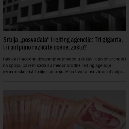
Srbija „posvađala“ i rejting agencije: Tri giganta,
tri potpuno različite ocene, zašto?
Raskol i haotično delovanje koje vlada u državi lepo se prenosi i
na spolja, barem kada su međunarodne rejting agencije i
ekonomske institucije u pitanju. Mi od sveta uvozimo inflaciju,
robu lošijeg kvalitet...