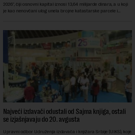
2026", čiji osnovni kapital iznosi 13,64 milijarde dinara, a u koji
je kao nenovčani ulog unela brojne katastarske parcele i
objekte u okviru kompl...
Najveći izdavači odustali od Sajma knjiga, ostali
se izjašnjavaju do 20. avgusta
Upravni odbor Udruženja izdavača i knjižara Srbije (UIKS), koje