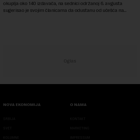
okuplja oko 140 izdavača, na sednici održanoj 6. avgusta
sugerisao je svojim članicama da odustanu od učešća na
predstojećem Sajmu knjiga. Vrem...
NOVA EKONOMIJA
O NAMA
SRBIJA
KONTAKT
SVET
MARKETING
KOLUMNE
IMPRESSUM