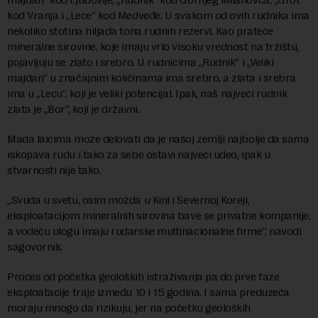
kod Vranja i „Lece“ kod Medveđe. U svakom od ovih rudnika ima
nekoliko stotina hiljada tona rudnih rezervi. Kao prateće
mineralne sirovine, koje imaju vrlo visoku vrednost na tržištu,
pojavljuju se zlato i srebro. U rudnicima „Rudnik“ i „Veliki
majdan“ u značajnim količinama ima srebro, a zlata i srebra
ima u „Lecu“, koji je veliki potencijal. Ipak, naš najveći rudnik
zlata je „Bor“, koji je državni.
Mada laicima može delovati da je našoj zemlji najbolje da sama
iskopava rudu i tako za sebe ostavi najveći udeo, ipak u
stvarnosti nije tako.
„Svuda u svetu, osim možda u Kini i Severnoj Koreji,
eksploatacijom mineralnih sirovina bave se privatne kompanije,
a vodeću ulogu imaju rudarske multinacionalne firme“, navodi
sagovornik.
Proces od početka geoloških istraživanja pa do prve faze
eksploatacije traje između 10 i 15 godina. I sama preduzeća
moraju mnogo da rizikuju, jer na početku geoloških