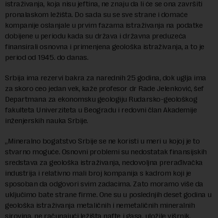
istraživanja, koja nisu jeftina, ne znaju da li će se ona završiti
pronalaskom ležišta. Do sada su se sve strane i domaće
kompanije oslanjale u prvim fazama istraživanja na podatke
dobijene u periodu kada su država i državna preduzeća
finansirali osnovna i primenjena geološka istraživanja, a to je
period od 1945. do danas.
Srbija ima rezervi bakra za narednih 25 godina, dok uglja ima
za skoro ceo jedan vek, kaže profesor dr Rade Jelenković, šef
Departmana za ekonomsku geologiju Rudarsko-geološkog
fakulteta Univerziteta u Beogradu i redovni član Akademije
inženjerskih nauka Srbije.
„Mineralno bogatstvo Srbije se ne koristi u meri u kojoj je to
stvarno moguće. Osnovni problemi su nedostatak finansijskih
sredstava za geološka istraživanja, nedovoljna prerađivačka
industrija i relativno mali broj kompanija s kadrom koji je
sposoban da odgovori svim zadacima. Zato moramo više da
uključimo bate strane firme. One su u poslednjih deset godina u
geološka istraživanja metaličnih i nemetaličnih mineralnih
sirovina, ne računajući ležišta nafte i gasa, uložile višrnik.