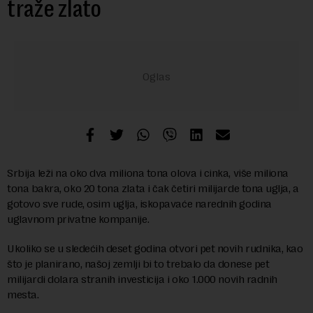
traže zlato
Srbija leži na oko dva miliona tona olova i cinka, više miliona
tona bakra, oko 20 tona zlata i čak četiri milijarde tona uglja, a
gotovo sve rude, osim uglja, iskopavaće narednih godina
uglavnom privatne kompanije.
Ukoliko se u sledećih deset godina otvori pet novih rudnika, kao
što je planirano, našoj zemlji bi to trebalo da donese pet
milijardi dolara stranih investicija i oko 1.000 novih radnih
mesta.