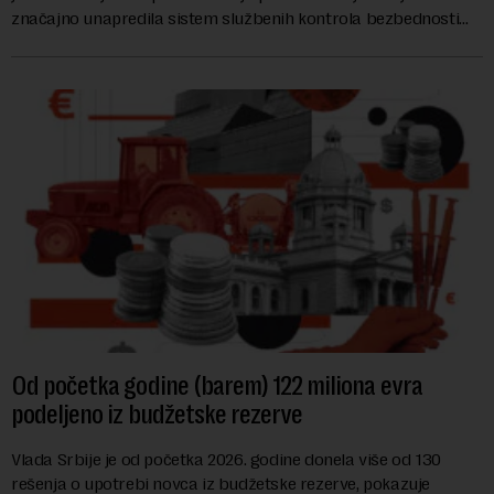
značajno unapredila sistem službenih kontrola bezbednosti
hrane biljnog porekla, te da k...
Od početka godine (barem) 122 miliona evra
podeljeno iz budžetske rezerve
Vlada Srbije je od početka 2026. godine donela više od 130
rešenja o upotrebi novca iz budžetske rezerve, pokazuje