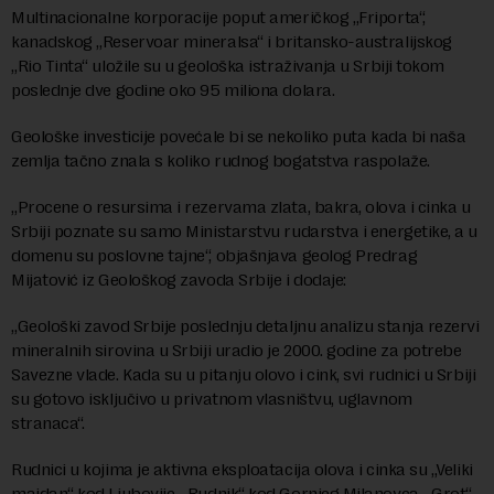
Multinacionalne korporacije poput američkog „Friporta“,
kanadskog „Reservoar mineralsa“ i britansko-australijskog
„Rio Tinta“ uložile su u geološka istraživanja u Srbiji tokom
poslednje dve godine oko 95 miliona dolara.
Geološke investicije povećale bi se nekoliko puta kada bi naša
zemlja tačno znala s koliko rudnog bogatstva raspolaže.
„Procene o resursima i rezervama zlata, bakra, olova i cinka u
Srbiji poznate su samo Ministarstvu rudarstva i energetike, a u
domenu su poslovne tajne“, objašnjava geolog Predrag
Mijatović iz Geološkog zavoda Srbije i dodaje:
„Geološki zavod Srbije poslednju detaljnu analizu stanja rezervi
mineralnih sirovina u Srbiji uradio je 2000. godine za potrebe
Savezne vlade. Kada su u pitanju olovo i cink, svi rudnici u Srbiji
su gotovo isključivo u privatnom vlasništvu, uglavnom
stranaca“.
Rudnici u kojima je aktivna eksploatacija olova i cinka su „Veliki
majdan“ kod Ljubovije, „Rudnik“ kod Gornjeg Milanovca, „Grot“