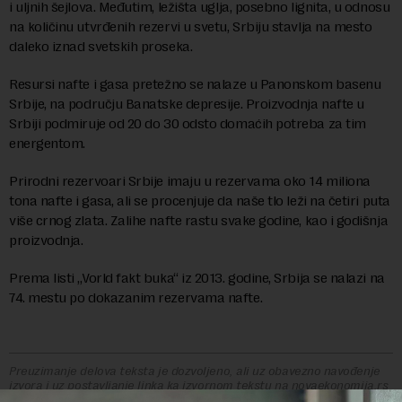
i uljnih šejlova. Međutim, ležišta uglja, posebno lignita, u odnosu
na količinu utvrđenih rezervi u svetu, Srbiju stavlja na mesto
daleko iznad svetskih proseka.
Resursi nafte i gasa pretežno se nalaze u Panonskom basenu
Srbije, na području Banatske depresije. Proizvodnja nafte u
Srbiji podmiruje od 20 do 30 odsto domaćih potreba za tim
energentom.
Prirodni rezervoari Srbije imaju u rezervama oko 14 miliona
tona nafte i gasa, ali se procenjuje da naše tlo leži na četiri puta
više crnog zlata. Zalihe nafte rastu svake godine, kao i godišnja
proizvodnja.
Prema listi „Vorld fakt buka“ iz 2013. godine, Srbija se nalazi na
74. mestu po dokazanim rezervama nafte.
Preuzimanje delova teksta je dozvoljeno, ali uz obavezno navođenje
izvora i uz postavljanje linka ka izvornom tekstu na novaekonomija.rs