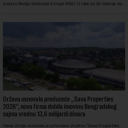
analiza Radija Slobodne Evrope (RSE). U više od 30 rešenja ne
navodi se tačan iznos koji će ...
Država osnovala preduzeće „Sava Properties
2026“, nova firma dobila imovinu Beogradskog
sajma vrednu 13,6 milijardi dinara
Vlada Srbije osnovala je privredno društvo "Sava Properties