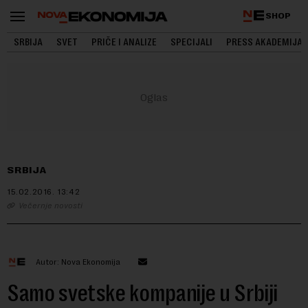
SHOP
SRBIJA
SVET
PRIČE I ANALIZE
SPECIJALI
PRESS AKADEMIJA
SRBIJA
15.02.2016.
13:42
Večernje novosti
Autor: Nova Ekonomija
Samo svetske kompanije u Srbiji