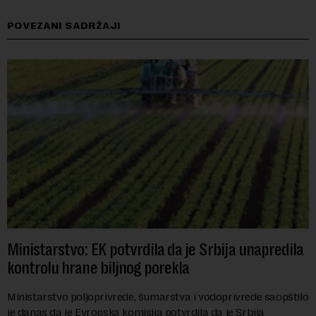
POVEZANI SADRŽAJI
Ministarstvo: EK potvrdila da je Srbija unapredila
kontrolu hrane biljnog porekla
Ministarstvo poljoprivrede, šumarstva i vodoprivrede saopštilo
je danas da je Evropska komisija potvrdila da je Srbija