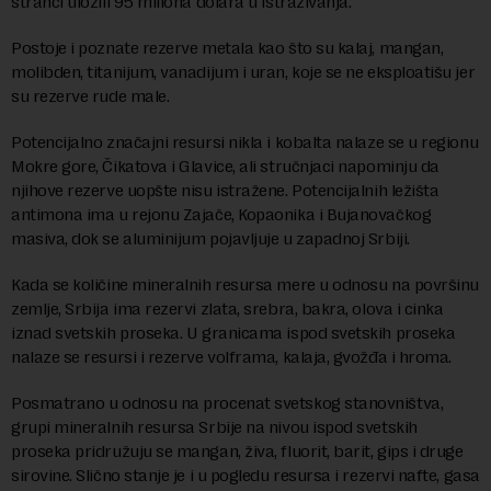
stranci uložili 95 miliona dolara u istraživanja.
Postoje i poznate rezerve metala kao što su kalaj, mangan,
molibden, titanijum, vanadijum i uran, koje se ne eksploatišu jer
su rezerve rude male.
Potencijalno značajni resursi nikla i kobalta nalaze se u regionu
Mokre gore, Čikatova i Glavice, ali stručnjaci napominju da
njihove rezerve uopšte nisu istražene. Potencijalnih ležišta
antimona ima u rejonu Zajače, Kopaonika i Bujanovačkog
masiva, dok se aluminijum pojavljuje u zapadnoj Srbiji.
Kada se količine mineralnih resursa mere u odnosu na površinu
zemlje, Srbija ima rezervi zlata, srebra, bakra, olova i cinka
iznad svetskih proseka. U granicama ispod svetskih proseka
nalaze se resursi i rezerve volframa, kalaja, gvožđa i hroma.
Posmatrano u odnosu na procenat svetskog stanovništva,
grupi mineralnih resursa Srbije na nivou ispod svetskih
proseka pridružuju se mangan, živa, fluorit, barit, gips i druge
sirovine. Slično stanje je i u pogledu resursa i rezervi nafte, gasa