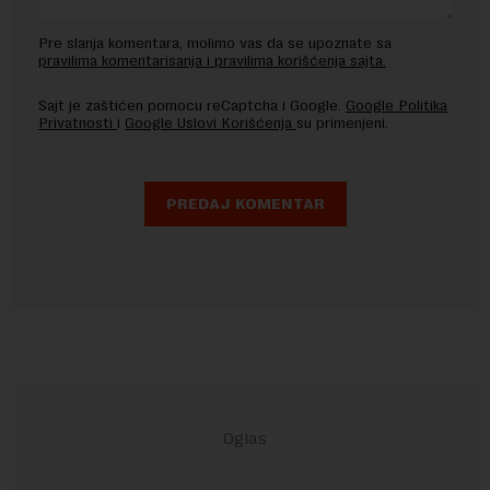
Pre slanja komentara, molimo vas da se upoznate sa
pravilima komentarisanja i pravilima korišćenja sajta.
Sajt je zaštićen pomocu reCaptcha i Google.
Google Politika
Privatnosti
i
Google Uslovi Korišćenja
su primenjeni.