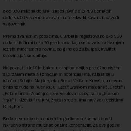
e od 300 miliona dolara i zapošljavale oko 700 domaćih
radnika. Od visokoobrazovanih do nekvalifikovanih“, navodi
sagovornik.
Prema zvaničnim podacima, u Srbiji je registrovano oko 350
rudarskih firmi i oko 20 preduzeća koja se bave istraživanjem
ležišta mineralnih sirovina, od gline do zlata. Ipak, kvalitet
sirovina još se ispituje.
Najpoznatija ležišta bakra u eksploataciji, s pretežno niskim
sadržajem metala i značajnim potencijalima, nalaze se u
istočnoj Srbiji u Majdanpeku, Boru i Velikom Krivelju, a olovno-
cinkane rude na Rudniku, u „Lecu“, „Velikom majdanu“, „Grotu“ i
„Belom brdu“. Značajne rezerve olova i cinka su i u „Starom
Trgu“ i „Kiževku“ na KiM. Zlata i srebra ima najviše u ležištima
RTB „Bor“.
Rudarstvom će se u narednim godinama kod nas baviti
isključivo strane multinacionalne korporacije. Za dve godine