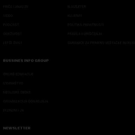
PRIČE I ANALIZE
NJUZLETER
VIDEO
KLIJENTI
PODCAST
POLITIKA PRIVATNOSTI
ODRŽIVOST
PRAVILA KORIŠĆENJA
LEPŠI ŽIVOT
SMERNICE ZA PRIMENU VEŠTAČKE INTELI
BUSSINES INFO GROUP
ONLINE EDUKACIJE
IZDAVAŠTVO
MEDIJSKE OBUKE
ORGANIZACIJA DOGADJAJA
EKONOM I JA
NEWSLETTER