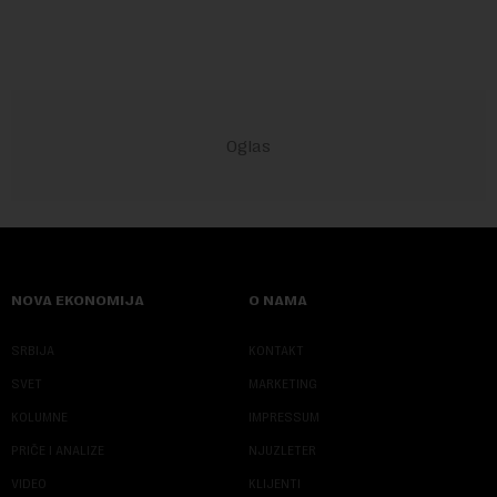
NOVA EKONOMIJA
O NAMA
SRBIJA
KONTAKT
SVET
MARKETING
KOLUMNE
IMPRESSUM
PRIČE I ANALIZE
NJUZLETER
VIDEO
KLIJENTI