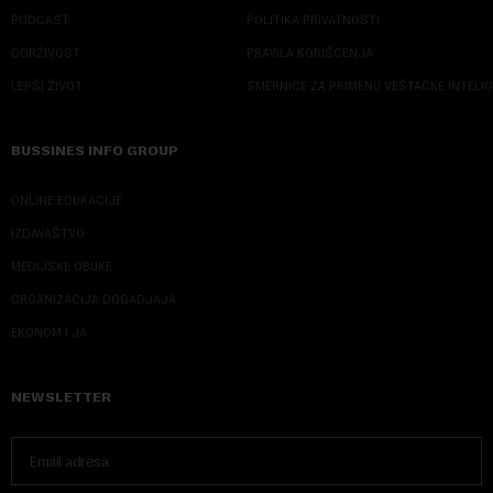
PODCAST
POLITIKA PRIVATNOSTI
ODRŽIVOST
PRAVILA KORIŠĆENJA
LEPŠI ŽIVOT
SMERNICE ZA PRIMENU VEŠTAČKE INTELI
BUSSINES INFO GROUP
ONLINE EDUKACIJE
IZDAVAŠTVO
MEDIJSKE OBUKE
ORGANIZACIJA DOGADJAJA
EKONOM I JA
NEWSLETTER