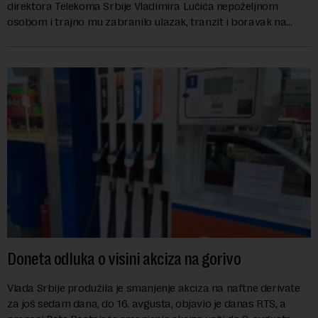
direktora Telekoma Srbije Vladimira Lučića nepoželjnom
osobom i trajno mu zabranilo ulazak, tranzit i boravak na
Kosovu, navodeći kao razlog njegove javn...
Doneta odluka o visini akciza na gorivo
Vlada Srbije produžila je smanjenje akciza na naftne derivate
za još sedam dana, do 16. avgusta, objavio je danas RTS, a