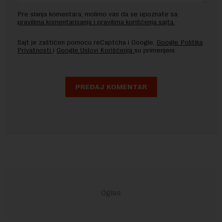
Pre slanja komentara, molimo vas da se upoznate sa
pravilima komentarisanja i pravilima korišćenja sajta.
Sajt je zaštićen pomocu reCaptcha i Google.
Google Politika
Privatnosti
i
Google Uslovi Korišćenja
su primenjeni.