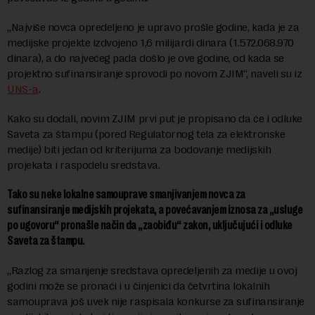
„Najviše novca opredeljeno je upravo prošle godine, kada je za
medijske projekte izdvojeno 1,6 milijardi dinara (1.572.068.970
dinara), a do najvećeg pada došlo je ove godine, od kada se
projektno sufinansiranje sprovodi po novom ZJIM“, naveli su iz
UNS-a
.
Kako su dodali, novim ZJIM prvi put je propisano da će i odluke
Saveta za štampu (pored Regulatornog tela za elektronske
medije) biti jedan od kriterijuma za bodovanje medijskih
projekata i raspodelu sredstava.
Tako su neke lokalne samouprave smanjivanjem novca za
sufinansiranje medijskih projekata, a povećavanjem iznosa za „usluge
po ugovoru“ pronašle način da „zaobiđu“ zakon, uključujući i odluke
Saveta za štampu.
„Razlog za smanjenje sredstava opredeljenih za medije u ovoj
godini može se pronaći i u činjenici da četvrtina lokalnih
samouprava još uvek nije raspisala konkurse za sufinansiranje