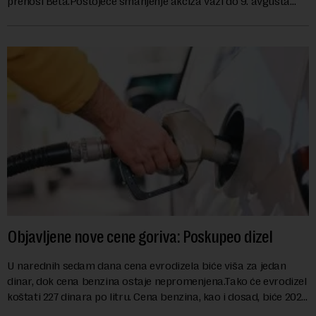
prenosi Beta.Postojeće smanjenje akciza važi do 9. avgusta
kao mera ublažavanja po...
Objavljene nove cene goriva: Poskupeo dizel
U narednih sedam dana cena evrodizela biće viša za jedan
dinar, dok cena benzina ostaje nepromenjena.Tako će evrodizel
koštati 227 dinara po litru. Cena benzina, kao i dosad, biće 202
dinara po litru. ...