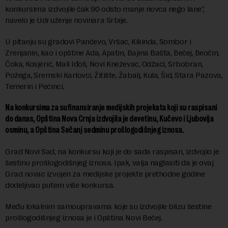
konkursima izdvojile čak 90 odsto manje novca nego lane“,
navelo je Udruženje novinara Srbije.
U pitanju su gradovi Pančevo, Vršac, Kikinda, Sombor i
Zrenjanin, kao i opštine Ada, Apatin, Bajina Bašta, Bečej, Beočin,
Čoka, Kosjerić, Mali Iđoš, Novi Kneževac, Odžaci, Srbobran,
Požega, Sremski Karlovci, Žitište, Žabalj, Kula, Šid, Stara Pazova,
Temerin i Pećinci.
Na konkursima za sufinansiranje medijskih projekata koji su raspisani
do danas, Opština Nova Crnja izdvojila je devetinu, Kučevo i Ljubovija
osminu, a Opština Sečanj sedminu prošlogodišnjeg iznosa.
Grad Novi Sad, na konkursu koji je do sada raspisan, izdvojio je
šestinu prošlogodišnjeg iznosa. Ipak, valja naglasiti da je ovaj
Grad novac izvojen za medijske projekte prethodne godine
dodeljivao putem više konkursa.
Među lokalnim samoupravama koje su izdvojile blizu šestine
prošlogodišnjeg iznosa je i Opština Novi Bečej.