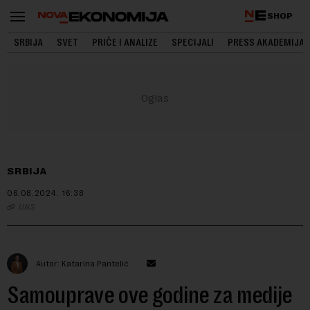
SHOP
SRBIJA
SVET
PRIČE I ANALIZE
SPECIJALI
PRESS AKADEMIJA
SRBIJA
06.08.2024.
16:38
UNS
Autor: Katarina Pantelić
Samouprave ove godine za medije