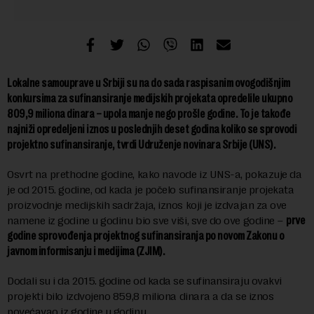
Lokalne samouprave u Srbiji su na do sada raspisanim ovogodišnjim
konkursima za sufinansiranje medijskih projekata opredelile ukupno
809,9 miliona dinara – upola manje nego prošle godine. To je takođe
najniži opredeljeni iznos u poslednjih deset godina koliko se sprovodi
projektno sufinansiranje, tvrdi Udruženje novinara Srbije (UNS).
Osvrt na prethodne godine, kako navode iz UNS-a, pokazuje da
je od 2015. godine, od kada je počelo sufinansiranje projekata
proizvodnje medijskih sadržaja, iznos koji je izdvajan za ove
namene iz godine u godinu bio sve viši, sve do ove godine –
prve
godine sprovođenja projektnog sufinansiranja po novom Zakonu o
javnom informisanju i medijima (ZJIM).
Dodali su i da 2015. godine od kada se sufinansiraju ovakvi
projekti bilo izdvojeno 859,8 miliona dinara a da se iznos
povećavao iz godine u godinu.