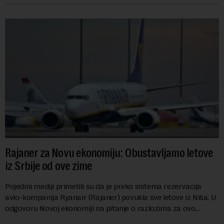
Rajaner za Novu ekonomiju: Obustavljamo letove
iz Srbije od ove zime
Pojedini mediji primetili su da je preko sistema rezervacija
avio-kompanija Ryanair (Rajaner) povukla sve letove iz Niša. U
odgovoru Novoj ekonomiji na pitanje o razlozima za ovo
povlačenje, ovaj avio-gigant...