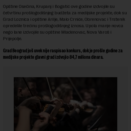
Opštine Osečina, Krupanj i Bogatić ove godine izdvojile su
četvrtinu prošlogodišnjeg budžeta za medijske projekte, dok su
Grad Loznica i opštine Arilje, Malo Crniće, Obrenovac i Trstenik
opredelile trećinu prošlogodišnjeg iznosa. Upola manje novca
nego lane izdvojile su opštine Mladenovac, Nova Varoš i
Prijepolje.
Grad Beograd još uvek nije raspisao konkurs, dok je prošle godine za
medijske projekte glavni grad izdvojio 84,7 miliona dinara.