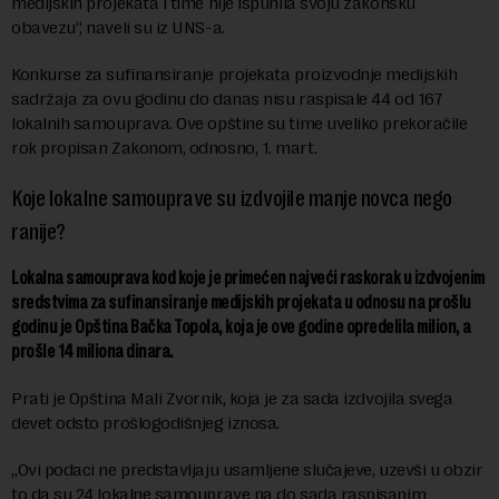
medijskih projekata i time nije ispunila svoju zakonsku
obavezu“, naveli su iz UNS-a.
Konkurse za sufinansiranje projekata proizvodnje medijskih
sadržaja za ovu godinu do danas nisu raspisale 44 od 167
lokalnih samouprava. Ove opštine su time uveliko prekoračile
rok propisan Zakonom, odnosno, 1. mart.
Koje lokalne samouprave su izdvojile manje novca nego
ranije?
Lokalna samouprava kod koje je primećen najveći raskorak u izdvojenim
sredstvima za sufinansiranje medijskih projekata u odnosu na prošlu
godinu je Opština Bačka Topola, koja je ove godine opredelila milion, a
prošle 14 miliona dinara.
Prati je Opština Mali Zvornik, koja je za sada izdvojila svega
devet odsto prošlogodišnjeg iznosa.
„Ovi podaci ne predstavljaju usamljene slučajeve, uzevši u obzir
to da su 24 lokalne samouprave na do sada raspisanim