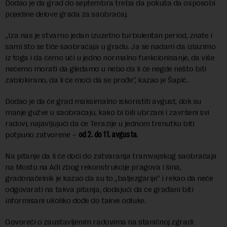
Dodao je da grad do septembra treba da pokuša da osposobi
pojedine delove grada za saobraćaj.
„Iza nas je stvarno jedan izuzetno turbulentan period, znate i
sami što se tiče saobraćaja u gradu. Ja se nadam da izlazimo
iz toga i da ćemo ući u jedno normalno funkcionisanje, da više
nećemo morati da gledamo u nebo da li će negde nešto biti
zablokirano, da li će moći da se prođe“, kazao je Šapić.
Dodao je da će grad maksimalno iskoristiti avgust, dok su
manje gužve u saobraćaju, kako bi bili ubrzani i završeni svi
radovi, najavljujući da će Terazije u jednom trenutku biti
potpuno zatvorene –
od 2. do 11. avgusta
.
Na pitanje da li će doći do zatvaranja tramvajskog saobraćaja
na Mostu na Adi zbog rekonstrukcije pragova i šina,
gradonačelnik je kazao da su to „baljezgarije“ i rekao da neće
odgovarati na takva pitanja, dodajući da će građani biti
informisani ukoliko dođe do takve odluke.
Govoreći o zaustavljenim radovima na staničnoj zgradi