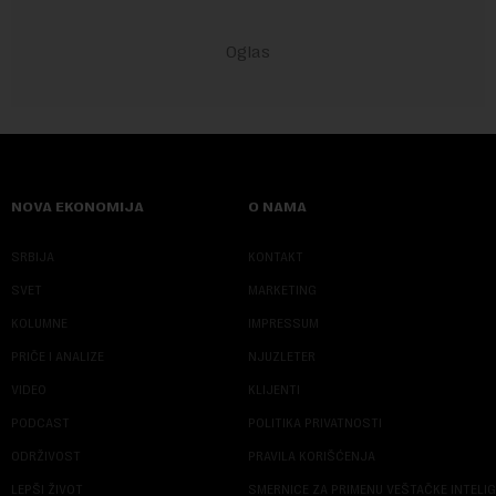
NOVA EKONOMIJA
O NAMA
SRBIJA
KONTAKT
SVET
MARKETING
KOLUMNE
IMPRESSUM
PRIČE I ANALIZE
NJUZLETER
VIDEO
KLIJENTI
PODCAST
POLITIKA PRIVATNOSTI
ODRŽIVOST
PRAVILA KORIŠĆENJA
LEPŠI ŽIVOT
SMERNICE ZA PRIMENU VEŠTAČKE INTELI