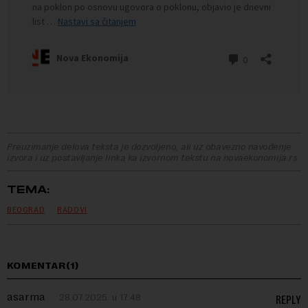
Preuzimanje delova teksta je dozvoljeno, ali uz obavezno navođenje
izvora i uz postavljanje linka ka izvornom tekstu na novaekonomija.rs
TEMA:
BEOGRAD
RADOVI
KOMENTAR(1)
asarma
28.07.2025. u 17:48
REPLY