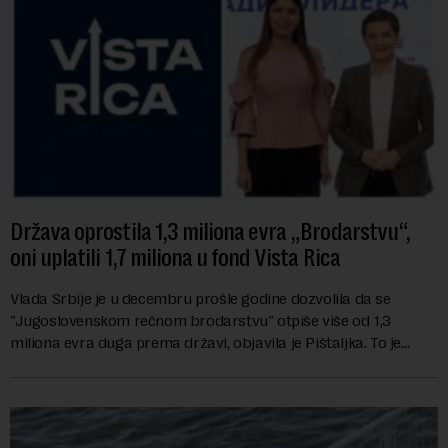
Država oprostila 1,3 miliona evra „Brodarstvu“,
oni uplatili 1,7 miliona u fond Vista Rica
Vlada Srbije je u decembru prošle godine dozvolila da se
"Jugoslovenskom rečnom brodarstvu" otpiše više od 1,3
miliona evra duga prema državi, objavila je Pištaljka. To je
učinjeno zaključkom koji do danas n...