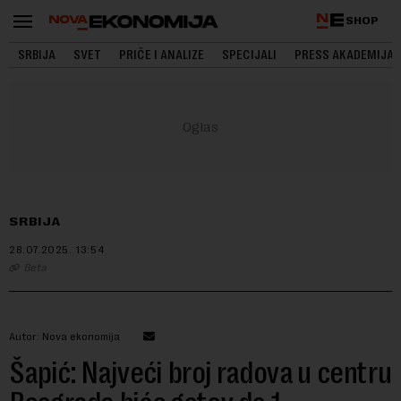
SHOP
SRBIJA
SVET
PRIČE I ANALIZE
SPECIJALI
PRESS AKADEMIJA
SRBIJA
28.07.2025.
13:54
Beta
Autor: Nova ekonomija
Šapić: Najveći broj radova u centru