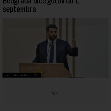
Beograda biće gotov do 1.
septembra
Foto: Beta/Milan Ilić