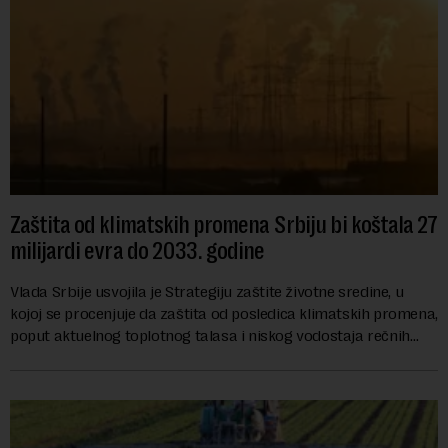
Zaštita od klimatskih promena Srbiju bi koštala 27
milijardi evra do 2033. godine
Vlada Srbije usvojila je Strategiju zaštite životne sredine, u
kojoj se procenjuje da zaštita od posledica klimatskih promena,
poput aktuelnog toplotnog talasa i niskog vodostaja rečnih
slivova, zahteva inve...