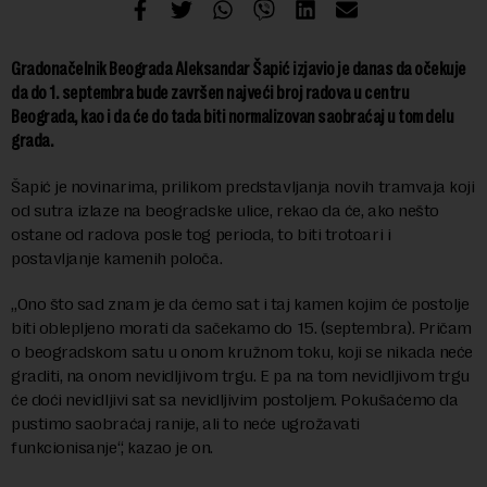
Gradonačelnik Beograda Aleksandar Šapić izjavio je danas da očekuje
da do 1. septembra bude završen najveći broj radova u centru
Beograda, kao i da će do tada biti normalizovan saobraćaj u tom delu
grada.
Šapić je novinarima, prilikom predstavljanja novih tramvaja koji
od sutra izlaze na beogradske ulice, rekao da će, ako nešto
ostane od radova posle tog perioda, to biti trotoari i
postavljanje kamenih poloča.
„Ono što sad znam je da ćemo sat i taj kamen kojim će postolje
biti oblepljeno morati da sačekamo do 15. (septembra). Pričam
o beogradskom satu u onom kružnom toku, koji se nikada neće
graditi, na onom nevidljivom trgu. E pa na tom nevidljivom trgu
će doći nevidljivi sat sa nevidljivim postoljem. Pokušaćemo da
pustimo saobraćaj ranije, ali to neće ugrožavati
funkcionisanje“, kazao je on.