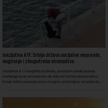
Inicijativa A11: Srbija država socijalne nepravde,
negiranje i zloupotreba siromaštva
Inicijative A 11 saopštila je danas, povodom obeležavanja
Svetskog dana siromašnih, da više od trećine stanovništva
Srbije teško sastavlja kraj s krajem i preživljava od plate do
plate.U saopštenju piše ...