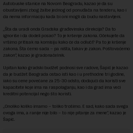
Autobuske stanice na Novom Beogradu, kazao je da su
obustavljeni zbog žalbe jednog od ponuđača na tenderu, kao i
da nema informaciju kada bi oni mogli da budu nastavljeni.
„Šta da uradi onda Gradska građevinska direkcija? Da to
ignoriše i da dodeli posao? To je kršenje zakona. Očekujete da
vršimo pritisak na komisiju kako će da odluči? Pa to je kršenje
zakona. Šta ćemo sada – pa ništa, takav je zakon. Poštovaćemo
zakon“, kazao je gradonačelnik.
Upitan kako gradski budžet podnosi sve radove, Šapić je kazao
da je budžet Beograda ostao isti kao i u prethodne tri godine,
iako su cene povećane za 25-30 odsto, dodajući da koristi sve
kapacitete koje ima na raspolaganju, kao i da grad ima veći
kreditni potencijal nego što koristi.
„Onoliko koliko imamo – toliko trošimo. E sad, kako sada svega
ovoga ima, a ranije nije bilo – to nije pitanje za mene“, kazao je
Šapić.