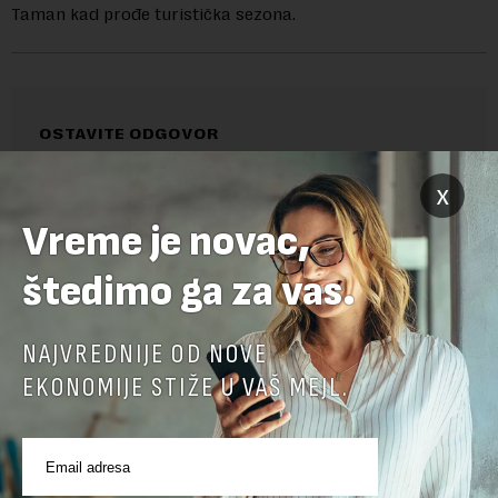
Taman kad prođe turistička sezona.
OSTAVITE ODGOVOR
x
Vreme je novac,
štedimo ga za vas.
NAJVREDNIJE OD NOVE
EKONOMIJE STIŽE U VAŠ MEJL.
Pre slanja komentara, molimo vas da se upoznate sa
pravilima komentarisanja i pravilima korišćenja sajta.
Sajt je zaštićen pomocu reCaptcha i Google.
Google Politika
Privatnosti
i
Google Uslovi Korišćenja
su primenjeni.