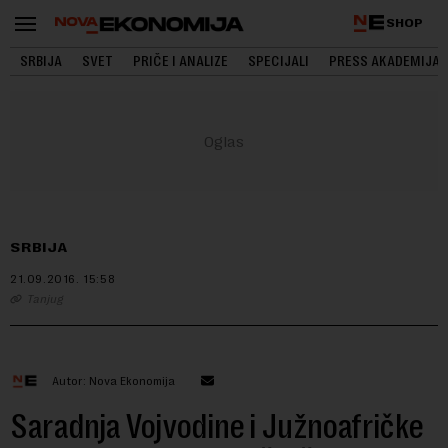
SHOP
SRBIJA
SVET
PRIČE I ANALIZE
SPECIJALI
PRESS AKADEMIJA
SRBIJA
21.09.2016.
15:58
Tanjug
Autor: Nova Ekonomija
Saradnja Vojvodine i Južnoafričke