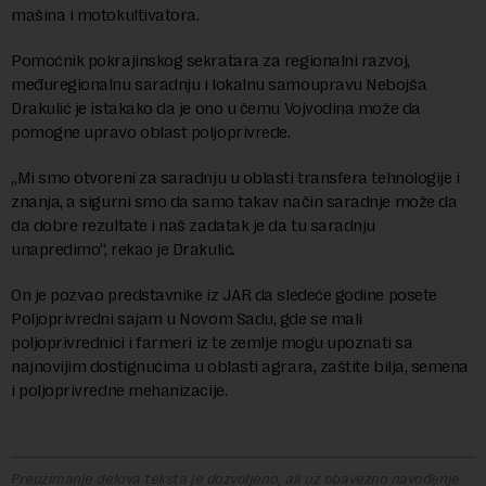
mašina i motokultivatora.
Pomoćnik pokrajinskog sekratara za regionalni razvoj,
međuregionalnu saradnju i lokalnu samoupravu Nebojša
Drakulić je istakako da je ono u čemu Vojvodina može da
pomogne upravo oblast poljoprivrede.
„Mi smo otvoreni za saradnju u oblasti transfera tehnologije i
znanja, a sigurni smo da samo takav način saradnje može da
da dobre rezultate i naš zadatak je da tu saradnju
unapredimo“, rekao je Drakulić.
On je pozvao predstavnike iz JAR da sledeće godine posete
Poljoprivredni sajam u Novom Sadu, gde se mali
poljoprivrednici i farmeri iz te zemlje mogu upoznati sa
najnovijim dostignućima u oblasti agrara, zaštite bilja, semena
i poljoprivredne mehanizacije.
Preuzimanje delova teksta je dozvoljeno, ali uz obavezno navođenje