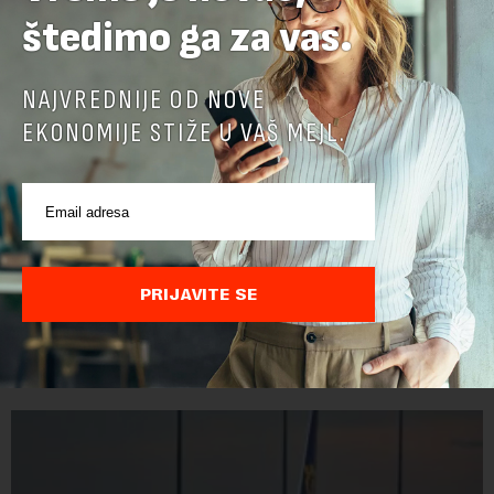
štedimo ga za vas.
NAJVREDNIJE OD NOVE
EKONOMIJE STIŽE U VAŠ MEJL.
Objavljene nove cene goriva: Poskupeo dizel
U narednih sedam dana cena evrodizela biće viša za jedan
PRIJAVITE SE
dinar, dok cena benzina ostaje nepromenjena.Tako će evrodizel
koštati 227 dinara po litru. Cena benzina, kao i dosad, biće 202
dinara po litru. ...