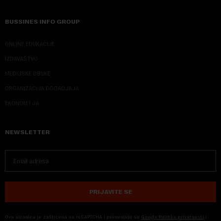
BUSSINES INFO GROUP
ONLINE EDUKACIJE
IZDAVAŠTVO
MEDIJSKE OBUKE
ORGANIZACIJA DOGADJAJA
EKONOM I JA
NEWSLETTER
PRIJAVITE SE
Ova stranica je zaštićena sa reCAPTCHA i primenjuju se
Google Politika privatnosti
i