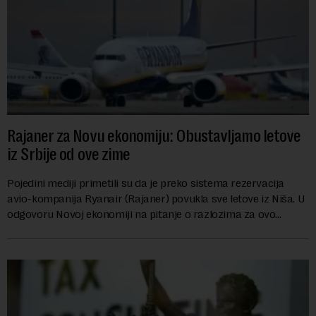
Rajaner za Novu ekonomiju: Obustavljamo letove
iz Srbije od ove zime
Pojedini mediji primetili su da je preko sistema rezervacija
avio-kompanija Ryanair (Rajaner) povukla sve letove iz Niša. U
odgovoru Novoj ekonomiji na pitanje o razlozima za ovo
povlačenje, ovaj avio-gigant...