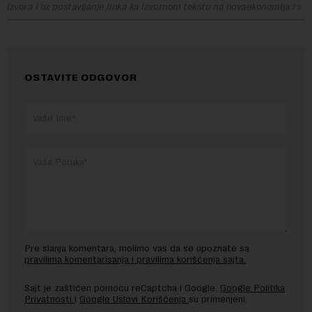
izvora i uz postavljanje linka ka izvornom tekstu na novaekonomija.rs
OSTAVITE ODGOVOR
Pre slanja komentara, molimo vas da se upoznate sa
pravilima komentarisanja i pravilima korišćenja sajta.
Sajt je zaštićen pomocu reCaptcha i Google.
Google Politika
Privatnosti
i
Google Uslovi Korišćenja
su primenjeni.