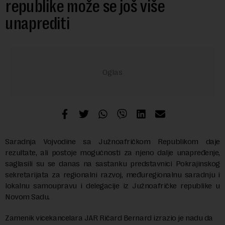
republike može se još više
unaprediti
Saradnja Vojvodine sa Južnoafričkom Republikom daje
rezultate, ali postoje mogućnosti za njeno dalje unapređenje,
saglasili su se danas na sastanku predstavnici Pokrajinskog
sekretarijata za regionalni razvoj, međuregionalnu saradnju i
lokalnu samoupravu i delegacije iz Južnoafričke republike u
Novom Sadu.
Zamenik vicekancelara JAR Ričard Bernard izrazio je nadu da