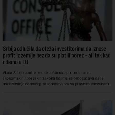
Srbija odlučila da oteža investitorima da iznose
profit iz zemlje bez da su platili porez – ali tek kad
uđemo u EU
Vlada Srbije uputila je u skupštinsku proceduru set
ekonomskih i poreskih zakona kojima se omogućava dalje
usklađivanje domaćeg zakonodavstva sa pravnim tekovinama
Evropske unije i ispunjavaju obaveze predvi...