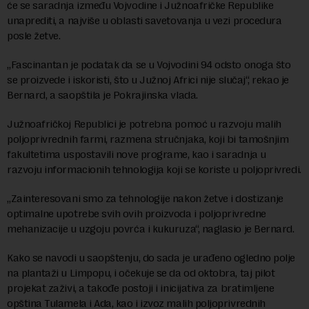
će se saradnja između Vojvodine i Južnoafričke Republike
unaprediti, a najviše u oblasti savetovanja u vezi procedura
posle žetve.
„Fascinantan je podatak da se u Vojvodini 94 odsto onoga što
se proizvede i iskoristi, što u Južnoj Africi nije slučaj“, rekao je
Bernard, a saopštila je Pokrajinska vlada.
Južnoafričkoj Republici je potrebna pomoć u razvoju malih
poljoprivrednih farmi, razmena stručnjaka, koji bi tamošnjim
fakultetima uspostavili nove programe, kao i saradnja u
razvoju informacionih tehnologija koji se koriste u poljoprivredi.
„Zainteresovani smo za tehnologije nakon žetve i dostizanje
optimalne upotrebe svih ovih proizvoda i poljoprivredne
mehanizacije u uzgoju povrća i kukuruza“, naglasio je Bernard.
Kako se navodi u saopštenju, do sada je urađeno ogledno polje
na plantaži u Limpopu, i očekuje se da od oktobra, taj pilot
projekat zaživi, a takođe postoji i inicijativa za bratimljene
opština Tulamela i Ada, kao i izvoz malih poljoprivrednih