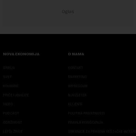
NOVA EKONOMIJA
O NAMA
SRBIJA
KONTAKT
SVET
MARKETING
KOLUMNE
IMPRESSUM
PRIČE I ANALIZE
NJUZLETER
VIDEO
KLIJENTI
PODCAST
POLITIKA PRIVATNOSTI
ODRŽIVOST
PRAVILA KORIŠĆENJA
LEPŠI ŽIVOT
SMERNICE ZA PRIMENU VEŠTAČKE INTELI