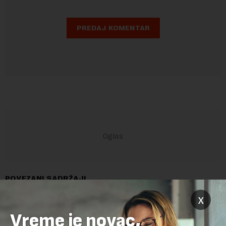
POVEZANI SADRŽAJI
x
Vreme je novac,