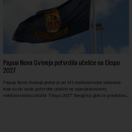
Papua Nova Gvineja potvrdila učešće na Ekspo
2027
Papua Nova Gvineja jedna je od 141 međunarodne učesnice
koje su do sada potvrdile učešće na specijalizovanoj
međunarodnoj izložbi "Ekspu 2027" Beograd, gde će predstaviti
i kao državu sa najvećom jezičkom ra...