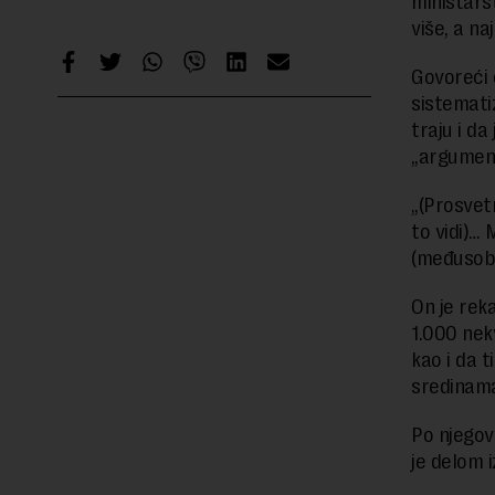
ministarst
više, a na
Govoreći 
sistemati
traju i da
„argument
„(Prosvet
to vidi)… 
(međusobn
On je rek
1.000 nek
kao i da t
sredinam
Po njegov
je delom 