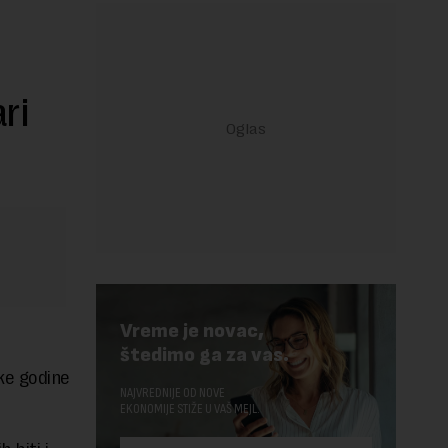
ari
Vreme je novac,
štedimo ga za vas.
ke godine
NAJVREDNIJE OD NOVE
EKONOMIJE STIŽE U VAŠ MEJL.