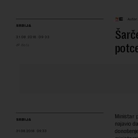
Autor:
SRBIJA
Šarče
31.08.2018.
09:33
potc
Beta
Ministar 
SRBIJA
najavio d
donošenje
31.08.2018.
09:33