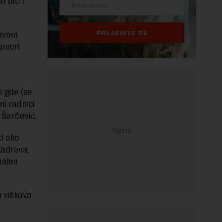
 biti i
PRIJAVITE SE
novom
govori
o gde (se
ni radnici
 Šarčević.
d oko
kadrova,
malim
h viškova