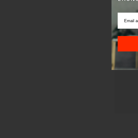
Pre sla
korišćen
Sajt je
Korišće