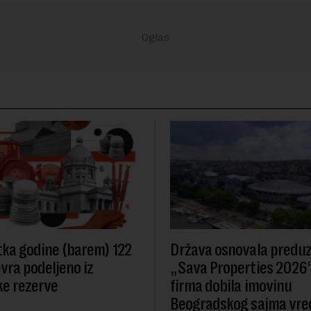
ka godine (barem) 122
Država osnovala predu
evra podeljeno iz
„Sava Properties 2026“
e rezerve
firma dobila imovinu
Beogradskog sajma vre