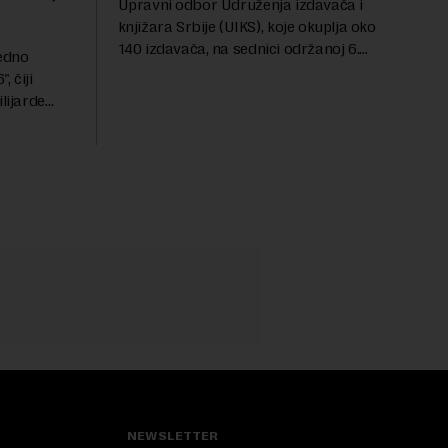
Upravni odbor Udruženja izdavača i
knjižara Srbije (UIKS), koje okuplja oko
140 izdavača, na sednici održanoj 6.
redno
avgusta sugerisao je svojim članicama
 čiji
da odustanu od učešća na predstojećem
lijarde
Sajmu knjiga. Vrem...
ni ulog
ele i
NEWSLETTER