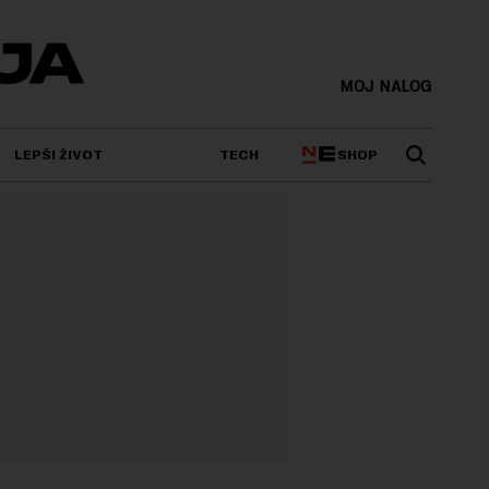
MOJ NALOG
SHOP
LEPŠI ŽIVOT
TECH