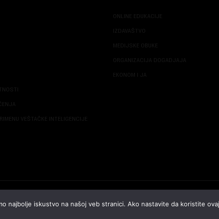
ONLINE EDUKACIJE
IZDAVAŠTVO
MEDIJSKE OBUKE
ORGANIZACIJA DOGADJAJA
EKONOM I JA
ATNOSTI
ŠĆENJA
RIMENU VEŠTAČKE INTELIGENCIJE
© 2026 NOVA EKONOMIJA | SVA PRAVA ZADŽANA | DEVELOPED BY
CUBES
o najbolje iskustvo na našoj veb stranici. Ako nastavite da koristite ovaj