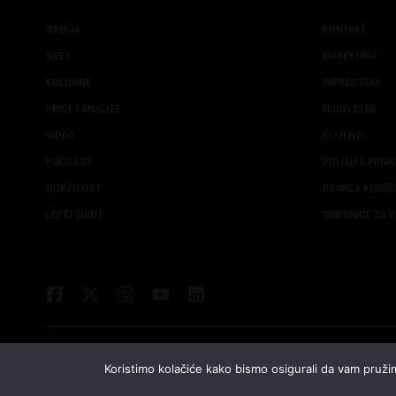
SRBIJA
KONTAKT
SVET
MARKETING
KOLUMNE
IMPRESSUM
PRIČE I ANALIZE
NJUZLETER
VIDEO
KLIJENTI
PODCAST
POLITIKA PRIV
ODRŽIVOST
PRAVILA KORI
LEPŠI ŽIVOT
SMERNICE ZA P
Koristimo kolačiće kako bismo osigurali da vam pružim