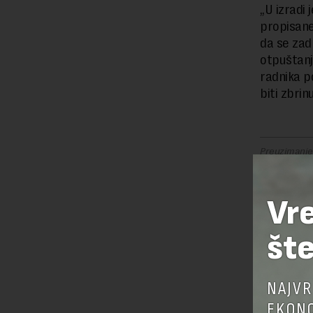
„U izradi
propisane
da se zadr
otpuštanj
radnika po
biti zbrinu
Preuzimanje 
ka izvornom
Vr
OSTAVI
šte
NAJVR
EKONO