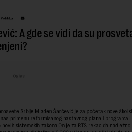
 Politika
vić: A gde se vidi da su prosvet
enjeni?
prosvete Srbije Mladen Šarčević je za početak nove škols
anas primenu reformisanog nastavnog plana i programa i
 novih sistemskih zakona.On je za RTS rekao da nadležno