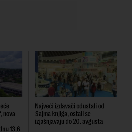
zeće
Najveći izdavači odustali od
, nova
Sajma knjiga, ostali se
izjašnjavaju do 20. avgusta
dnu 13,6