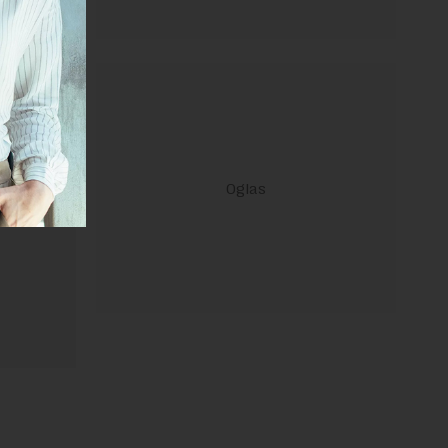
ravilima
 Uslovi