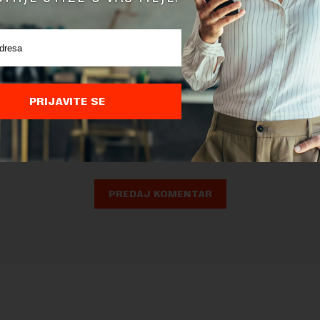
nja komentara, molimo vas da se upoznate sa
pravilima komentarisanja i p
ja sajta.
PRIJAVITE SE
 zaštićen pomocu reCaptcha i Google.
Google Politika Privatnosti
i
Google
nja
su primenjeni.