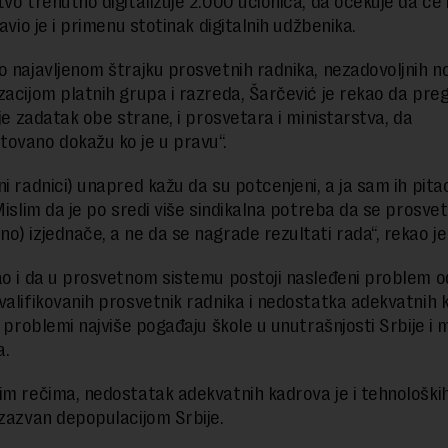
vo trenutno digitalizuje 2.000 učionica, da očekuje da će ih
javio je i primenu stotinak digitalnih udžbenika.
o najavljenom štrajku prosvetnih radnika, nezadovoljnih 
zacijom platnih grupa i razreda, Šarčević je rekao da pre
 je zadatak obe strane, i prosvetara i ministarstva, da
ovano dokažu ko je u pravu“.
ni radnici) unapred kažu da su potcenjeni, a ja sam ih pita
Mislim da je po sredi više sindikalna potreba da se prosvet
o) izjednače, a ne da se nagrade rezultati rada“, rekao je
ao i da u prosvetnom sistemu postoji nasleđeni problem o
valifikovanih prosvetnik radnika i nedostatka adekvatnih 
i problemi najviše pogađaju škole u unutrašnjosti Srbije i 
a.
im rečima, nedostatak adekvatnih kadrova je i tehnološki
izazvan depopulacijom Srbije.