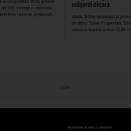
e je od početka 2026. godine
milijardi dinara
 od 130 rešenja o upotrebi
udžetske rezerve, pokazuje
Vlada Srbije osnovala je priv
dija Slobodne Evrope (RSE). U
društvo "Sava Properties 2026",
rešenja ne navodi se tačan
osnovni kapital iznosi 13,64 mi
 ...
dinara, a u koji je kao nenovča
unela brojne katastarske parc
objekte u okviru kompl...
BUSSINES INFO GROUP