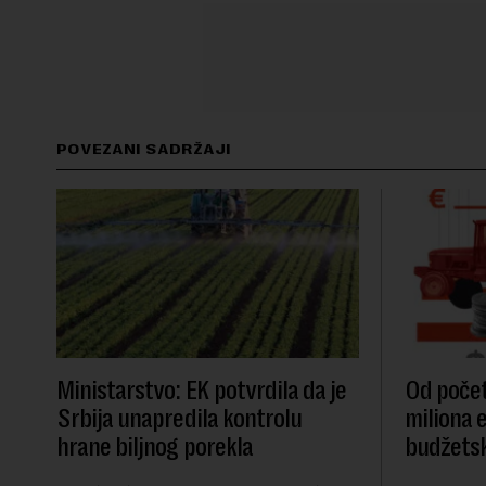
POVEZANI SADRŽAJI
Ministarstvo: EK potvrdila da je
Od počet
Srbija unapredila kontrolu
miliona 
hrane biljnog porekla
budžetsk