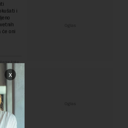
ti
kušati i
ljeno
vetnih
 će oni
janje linka
x