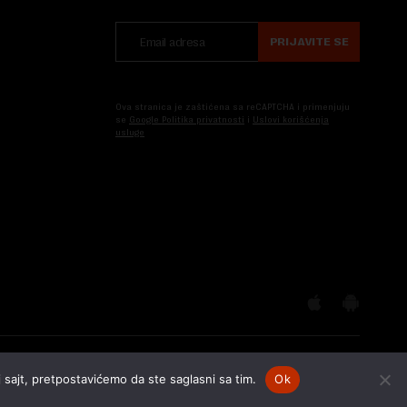
PRIJAVITE SE
Ova stranica je zaštićena sa reCAPTCHA i primenjuju
se
Google Politika privatnosti
i
Uslovi korišćenja
usluge
 sajt, pretpostavićemo da ste saglasni sa tim.
Ok