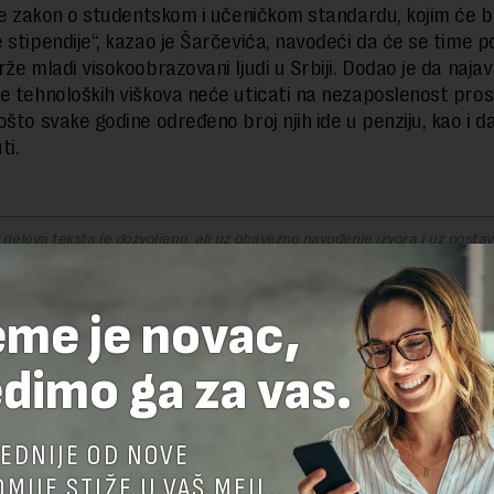
 je zakon o studentskom i učeničkom standardu, kojim će bi
 stipendije“, kazao je Šarčevića, navodeći da će se time po
že mladi visokoobrazovani ljudi u Srbiji. Dodao je da najav
e tehnoloških viškova neće uticati na nezaposlenost pros
što svake godine određeno broj njih ide u penziju, kao i da
ti.
delova teksta je dozvoljeno, ali uz obavezno navođenje izvora i uz postavl
 tekstu na novaekonomija.rs
eme je novac,
TE ODGOVOR
dimo ga za vas.
EDNIJE OD NOVE
MIJE STIŽE U VAŠ MEJL.