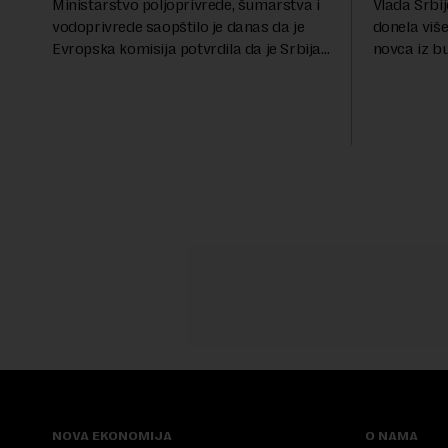
Ministarstvo poljoprivrede, šumarstva i
Vlada Srbij
vodoprivrede saopštilo je danas da je
donela više
Evropska komisija potvrdila da je Srbija
novca iz b
značajno unapredila sistem službenih
analiza Ra
kontrola bezbednosti hrane biljnog
više od 30 
porekla, te da k...
iznos koji će
NOVA EKONOMIJA
O NAMA