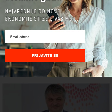
NAJVREDNIJE OD NOVE
EKONOMIJE STIŽE U VAŠ MEJL.
Žene u penziju sa 55, muškarci sa 60 godina:
Sindikati imaju predlog za vlast, ali su stručnjaci
skeptični
PRIJAVITE SE
Savez slobodnih sindikata predložio je Ministarstvu za rad
smanjenje granice za odlazak u penziju. Ukoliko bi njihov
predlog bio usvojen, žene bi u penziju išle sa 55, a muškarci sa
60 godina. Iako bi se ver...