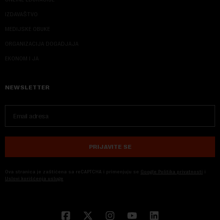
IZDAVAŠTVO
MEDIJSKE OBUKE
ORGANIZACIJA DOGADJAJA
EKONOM I JA
NEWSLETTER
PRIJAVITE SE
Ova stranica je zaštićena sa reCAPTCHA i primenjuju se
Google Politika privatnosti
i
Uslovi korišćenja usluge