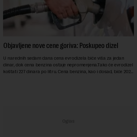
Objavljene nove cene goriva: Poskupeo dizel
U narednih sedam dana cena evrodizela biće viša za jedan
dinar, dok cena benzina ostaje nepromenjena.Tako će evrodizel
koštati 227 dinara po litru. Cena benzina, kao i dosad, biće 202
dinara po litru. ...