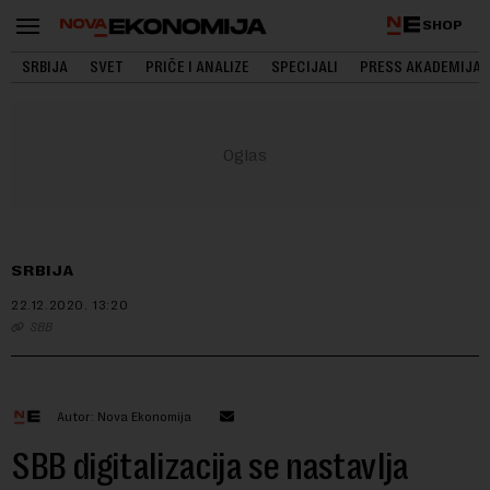
SHOP
SRBIJA
SVET
PRIČE I ANALIZE
SPECIJALI
PRESS AKADEMIJA
SRBIJA
22.12.2020.
13:20
SBB
Autor: Nova Ekonomija
SBB digitalizacija se nastavlja