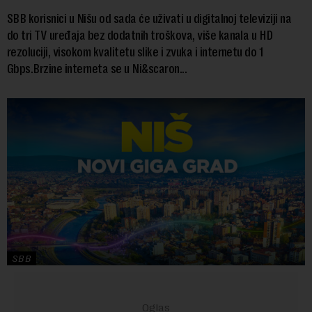
SBB korisnici u Nišu od sada će uživati u digitalnoj televiziji na
do tri TV uređaja bez dodatnih troškova, više kanala u HD
rezoluciji, visokom kvalitetu slike i zvuka i internetu do 1
Gbps.Brzine interneta se u Ni&scaron...
SBB