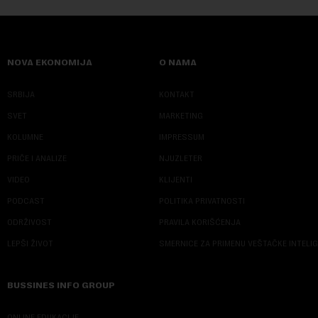
NOVA EKONOMIJA
O NAMA
SRBIJA
KONTAKT
SVET
MARKETING
KOLUMNE
IMPRESSUM
PRIČE I ANALIZE
NJUZLETER
VIDEO
KLIJENTI
PODCAST
POLITIKA PRIVATNOSTI
ODRŽIVOST
PRAVILA KORIŠĆENJA
LEPŠI ŽIVOT
SMERNICE ZA PRIMENU VEŠTAČKE INTELI
BUSSINES INFO GROUP
ONLINE EDUKACIJE