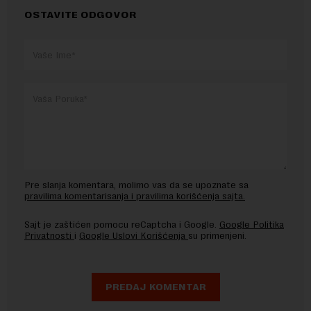
OSTAVITE ODGOVOR
Pre slanja komentara, molimo vas da se upoznate sa
pravilima komentarisanja i pravilima korišćenja sajta.
Sajt je zaštićen pomocu reCaptcha i Google.
Google Politika
Privatnosti
i
Google Uslovi Korišćenja
su primenjeni.