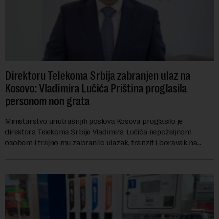
Direktoru Telekoma Srbija zabranjen ulaz na
Kosovo: Vladimira Lučića Priština proglasila
personom non grata
Ministarstvo unutrašnjih poslova Kosova proglasilo je
direktora Telekoma Srbije Vladimira Lučića nepoželjnom
osobom i trajno mu zabranilo ulazak, tranzit i boravak na
Kosovu, navodeći kao razlog njegove javn...