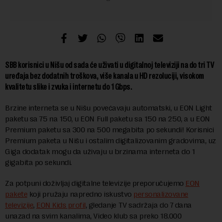
SBB korisnici u Nišu od sada će uživati u digitalnoj televiziji na do tri TV
uređaja bez dodatnih troškova, više kanala u HD rezoluciji, visokom
kvalitetu slike i zvuka i internetu do 1 Gbps.
Brzine interneta se u Nišu povećavaju automatski, u EON Light
paketu sa 75 na 150, u EON Full paketu sa 150 na 250, a u EON
Premium paketu sa 300 na 500 megabita po sekundi! Korisnici
Premium paketa u Nišu i ostalim digitalizovanim gradovima, uz
Giga dodatak mogu da uživaju u brzinama interneta do 1
gigabita po sekundi.
Za potpuni doživljaj digitalne televizije preporučujemo
EON
pakete
koji pružaju napredno iskustvo
personalizovane
televizije
,
EON Kids profil
, gledanje TV sadržaja do 7 dana
unazad na svim kanalima, Video klub sa preko 18.000