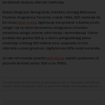
atraktivnih naslova, internet i telefoniju.
Nakon Beograda, Novog Sada, Subotice, Gornjeg Milanovca,
Pančeva, Kragujevca, Paraćina, a sada i Niša, SBB nastavlja da
širi svoju
GIGA mrežu
, digitalizuje sve gradove u kojima pruža
usluge i na taj način korisnicma omogućava vrhunsku
inovativnu uslugu zabave, informacija i komunikacija. Tokom
protekle dve godine SBB je, u okviru petogodišnjeg plana
investicija vrednog 300 miliona evra, unapredio brzine
interneta u osam gradova i digitalizovao 80% svojih korisnika.
Za više infromacija posetite
sajt sbb.rs
, najbližu poslovnicu ili
pozovite Kontakt centar SBB-a na 19900.
Preuzimanje delova teksta je dozvoljeno, ali uz obavezno navođenje
izvora i uz postavljanje linka ka izvornom tekstu na novaekonomija.rs