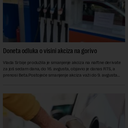
Doneta odluka o visini akciza na gorivo
Vlada Srbije produžila je smanjenje akciza na naftne derivate
za još sedam dana, do 16. avgusta, objavio je danas RTS, a
prenosi Beta.Postojeće smanjenje akciza važi do 9. avgusta
kao mera ublažavanja po...