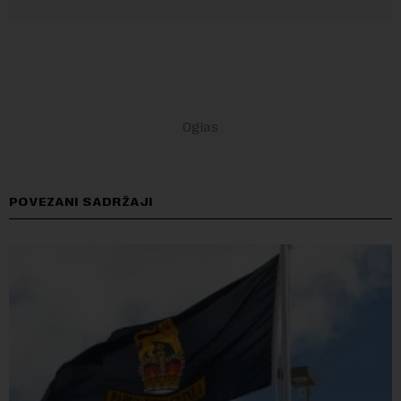
POVEZANI SADRŽAJI