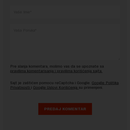
Pre slanja komentara, molimo vas da se upoznate sa
pravilima komentarisanja i pravilima korišćenja sajta.
Sajt je zaštićen pomocu reCaptcha i Google.
Google Politika
Privatnosti
i
Google Uslovi Korišćenja
su primenjeni.