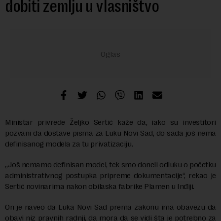
dobiti zemlju u vlasništvo
Ministar privrede Željko Sertić kaže da, iako su investitori
pozvani da dostave pisma za Luku Novi Sad, do sada još nema
definisanog modela za tu privatizaciju.
„Još nemamo definisan model, tek smo doneli odluku o početku
administrativnog postupka pripreme dokumentacije“, rekao je
Sertić novinarima nakon obilaska fabrike Plamen u Inđiji.
On je naveo da Luka Novi Sad prema zakonu ima obavezu da
obavi niz pravnih radnji, da mora da se vidi šta je potrebno za