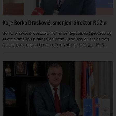
Ko je Borko Drašković, smenjeni direktor RGZ-a
Borko Drašković, dosadašnji direktor Republičkog geodetskog
zavoda, smenjen je danas, odlukom Vlade Srbije.On je na ovoj
funkciji proveo čak 11 godina. Preciznije, on je 23. jula 2015.
izabran za v.d. di...