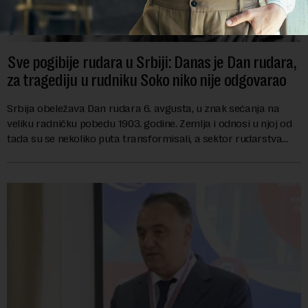
Sve pogibije rudara u Srbiji: Danas je Dan rudara,
za tragediju u rudniku Soko niko nije odgovarao
Srbija obeležava Dan rudara 6. avgusta, u znak sećanja na
veliku radničku pobedu 1903. godine. Zemlja i odnosi u njoj od
tada su se nekoliko puta transformisali, a sektor rudarstva
danas karakterišu velike r...