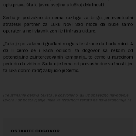
upis prava, šta je javna svojina u lučkoj delatnosti…
Sertić je podvukao da nema razloga za brigu, jer eventualni
strateški partner za Luku Novi Sad može da bude samo
operater, a ne i vlasnik zemlje i infrastrukture.
„Tako je po zakonu i građani mogu s te strane da budu mirni. A
da li ćemo se i kada odlučiti za dogovor sa nekom od
potencijalno zainteresovanih kompanija, to ćemo u narednom
periodu da vidimo. Sada nije tema od prevashodne važnosti, jer
ta luka dobro radi“, zaključio je Sertić.
Preuzimanje delova teksta je dozvoljeno, ali uz obavezno navođenje
izvora i uz postavljanje linka ka izvornom tekstu na novaekonomija.rs
OSTAVITE ODGOVOR