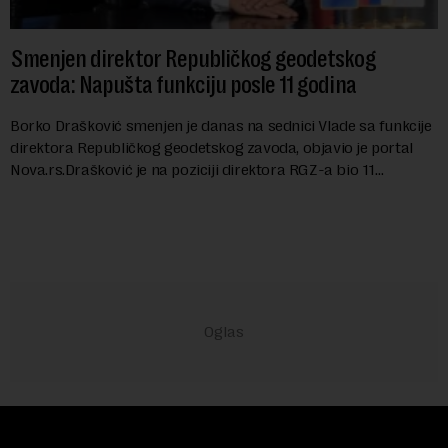
Smenjen direktor Republičkog geodetskog
zavoda: Napušta funkciju posle 11 godina
Borko Drašković smenjen je danas na sednici Vlade sa funkcije
direktora Republičkog geodetskog zavoda, objavio je portal
Nova.rs.Drašković je na poziciji direktora RGZ-a bio 11
godina.Kako piše Nova....