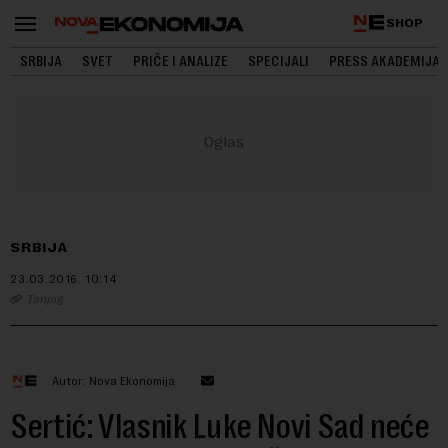
SHOP
SRBIJA
SVET
PRIČE I ANALIZE
SPECIJALI
PRESS AKADEMIJA
SRBIJA
23.03.2016.
10:14
Tanjug
Autor: Nova Ekonomija
Sertić: Vlasnik Luke Novi Sad neće