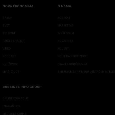
NOVA EKONOMIJA
O NAMA
SRBIJA
KONTAKT
SVET
MARKETING
KOLUMNE
IMPRESSUM
PRIČE I ANALIZE
NJUZLETER
VIDEO
KLIJENTI
PODCAST
POLITIKA PRIVATNOSTI
ODRŽIVOST
PRAVILA KORIŠĆENJA
LEPŠI ŽIVOT
SMERNICE ZA PRIMENU VEŠTAČKE INTELI
BUSSINES INFO GROUP
ONLINE EDUKACIJE
IZDAVAŠTVO
MEDIJSKE OBUKE