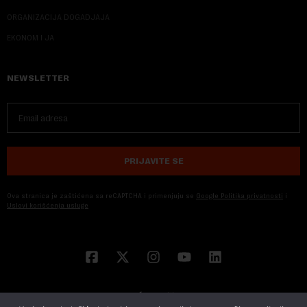
ORGANIZACIJA DOGADJAJA
EKONOM I JA
NEWSLETTER
PRIJAVITE SE
Ova stranica je zaštićena sa reCAPTCHA i primenjuju se
Google Politika privatnosti
i
Uslovi korišćenja usluge