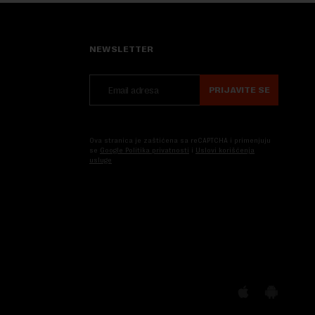
NEWSLETTER
PRIJAVITE SE
Ova stranica je zaštićena sa reCAPTCHA i primenjuju
se
Google Politika privatnosti
i
Uslovi korišćenja
usluge