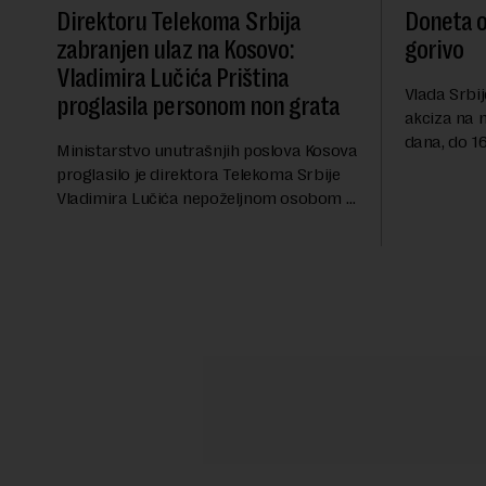
Direktoru Telekoma Srbija
Doneta o
zabranjen ulaz na Kosovo:
gorivo
Vladimira Lučića Priština
Vlada Srbij
proglasila personom non grata
akciza na 
dana, do 16
Ministarstvo unutrašnjih poslova Kosova
RTS, a pre
proglasilo je direktora Telekoma Srbije
akciza važ
Vladimira Lučića nepoželjnom osobom i
ublažavanja
trajno mu zabranilo ulazak, tranzit i
boravak na Kosovu, navodeći kao razlog
njegove javn...