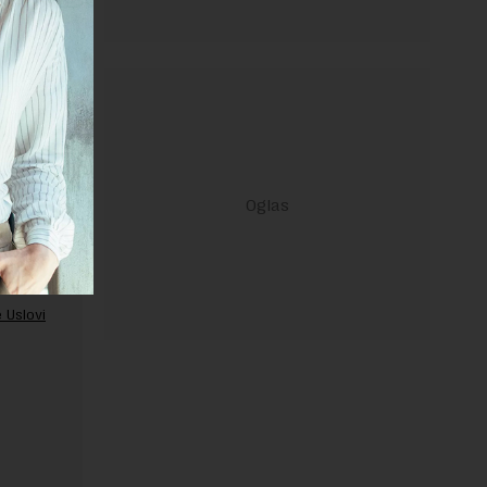
ravilima
 Uslovi