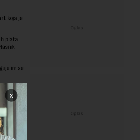
rt koja je
h plata i
lasnik
guje im se
x
janje linka