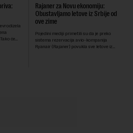
riva:
Rajaner za Novu ekonomiju:
Obustavljamo letove iz Srbije od
ove zime
evrodizela
cena
Pojedini mediji primetili su da je preko
.Tako će
sistema rezervacija avio-kompanija
litru.
Ryanair (Rajaner) povukla sve letove iz
će 202
Niša. U odgovoru Novoj ekonomiji na
pitanje o razlozima za ovo povlačenje,
ovaj avio-gigant...