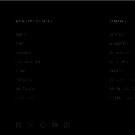
NOVA EKONOMIJA
O NAMA
SRBIJA
KONTAKT
SVET
MARKETING
KOLUMNE
IMPRESSUM
PRIČE I ANALIZE
NJUZLETER
VIDEO
KLIJENTI
PODCAST
POLITIKA PRIV
ODRŽIVOST
PRAVILA KORI
LEPŠI ŽIVOT
SMERNICE ZA P