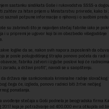
jem sastanku sindikata Goše i rukovodstva SSSS-a dogov
ti zahtev za hitan prijem u Ministarstvu privrede, kako bi
ici saznali potpune informacije o njihovoj i o sudbini pred
oše su zabrinuti što je najavljen stečaj fabrike iako je po
a i u pripremi je ugovor koji bi im obezbedio višegodišnje
e.
akve logike da se, nakon svih napora zaposlenih da očuva
koja je posle polugodišnjeg štrajka ponovo počela da radi i
obaveze, fabrika zatvori i izgube poslovi koji će radnicim
 zaradu, a državi profit“, navodi se u saopštenju.
 da država nije sankcionisala kriminalne radnje slovačkog 
bog čega će, izgleda, ponovo radnici biti žrtve nečijeg
rnog ponašanja.
a uvođenje stečaja u Goši podnela je beogradska firma Ka
g 2017 koja je potraživanje od 400.000 evra otkupila od b