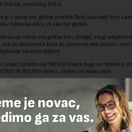
te fabrike, slovačkog ŽOS-a.
a je u aprilu ove godine prodala Gošu kiparskoj firmi Lisna
žna radnicima plate za oko dve godine.
oše su od marta ove godine bili u štrajku, zbog neisplaćeni
, sve do septembra kada su ugovoreni novi poslovi i novi v
isplaćuje zaostale dugove.
e Lisnart isplatio oko 190.000 dinara duga po radniku a du
0.000 do 800.000 dinara, zavisno od visine plate.
delova teksta je dozvoljeno, ali uz obavezno navođenje izvora i uz postavl
eme je novac,
 tekstu na novaekonomija.rs
dimo ga za vas.
TE ODGOVOR