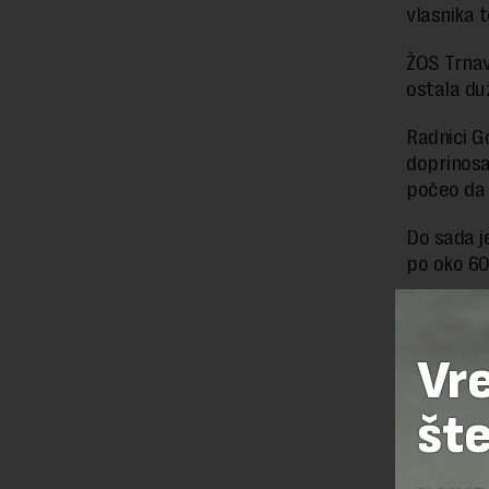
vlasnika 
ŽOS Trnav
ostala du
Radnici G
doprinosa
počeo da 
Do sada j
po oko 60
Preuzimanje 
Vr
ka izvornom
šte
OSTAVI