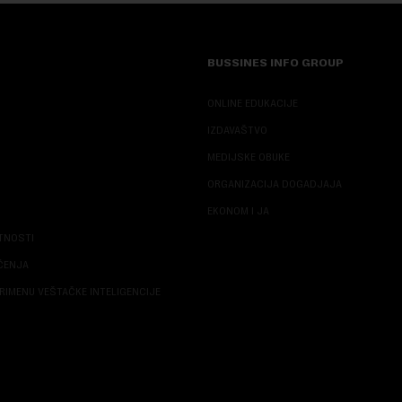
BUSSINES INFO GROUP
ONLINE EDUKACIJE
IZDAVAŠTVO
MEDIJSKE OBUKE
ORGANIZACIJA DOGADJAJA
EKONOM I JA
ATNOSTI
ŠĆENJA
RIMENU VEŠTAČKE INTELIGENCIJE