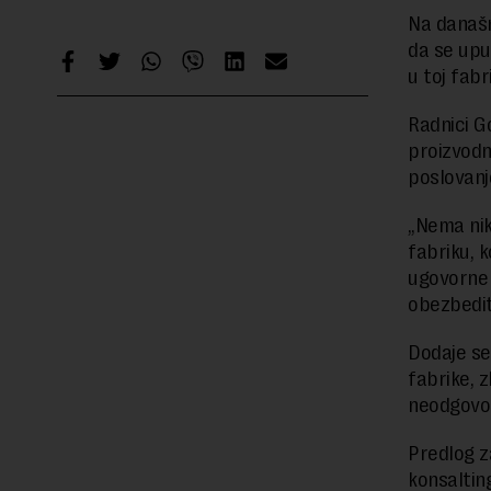
Na današn
da se upu
u toj fabr
Radnici G
proizvodnj
poslovanj
„Nema nik
fabriku, 
ugovorne 
obezbediti
Dodaje se
fabrike, z
neodgovo
Predlog z
konsaltin