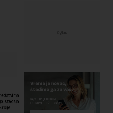
Vreme je novac,
štedimo ga za vas.
redstvima
NAJVREDNIJE OD NOVE
nja stečaja
EKONOMIJE STIŽE U VAŠ MEJL.
Srbije.