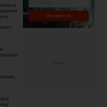
oreno je
 zaposleni
PRIJAVITE SE
uzeća.
krenuta
ju
 ispunjava
a
vlasnika
pital
ivšeg