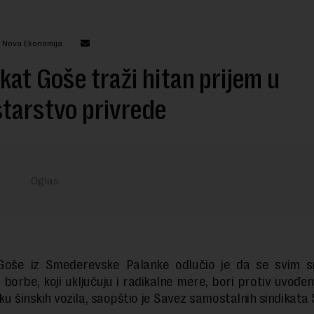
: Nova Ekonomija
kat Goše traži hitan prijem u
tarstvo privrede
 Goše iz Smederevske Palanke odlučio je da se svim s
 borbe, koji uključuju i radikalne mere, bori protiv uvođe
ku šinskih vozila, saopštio je Savez samostalnih sindikata 