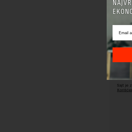
NAJVR
EKONO
Pre sla
korišćen
Sajt je
Korišće