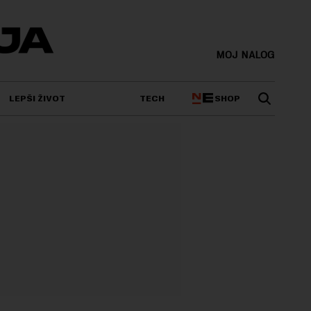
MOJ NALOG
SHOP
LEPŠI ŽIVOT
TECH