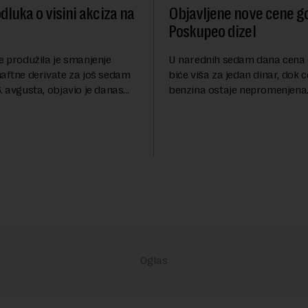
dluka o visini akciza na
Objavljene nove cene go
Poskupeo dizel
e produžila je smanjenje
U narednih sedam dana cena 
naftne derivate za još sedam
biće viša za jedan dinar, dok 
. avgusta, objavio je danas
benzina ostaje nepromenjena
nosi Beta.Postojeće smanjenje
evrodizel koštati 227 dinara po 
i do 9. avgusta kao mera
Cena benzina, kao i dosad, bi
 po...
dinara po litru. ...