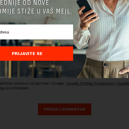
EDNIJE OD NOVE
MIJE STIŽE U VAŠ MEJL.
PRIJAVITE SE
nja komentara, molimo vas da se upoznate sa
pravilima komentarisanja i p
ja sajta.
 zaštićen pomocu reCaptcha i Google.
Google Politika Privatnosti
i
Google
nja
su primenjeni.