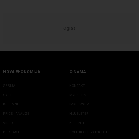
NOVA EKONOMIJA
O NAMA
SRBIJA
KONTAKT
SVET
MARKETING
KOLUMNE
IMPRESSUM
PRIČE I ANALIZE
NJUZLETER
VIDEO
KLIJENTI
PODCAST
POLITIKA PRIVATNOSTI