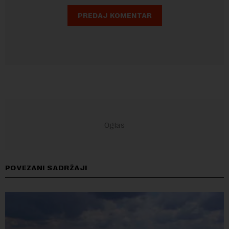
POVEZANI SADRŽAJI