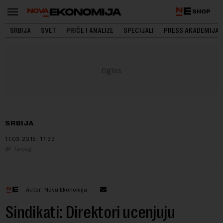
SHOP
SRBIJA
SVET
PRIČE I ANALIZE
SPECIJALI
PRESS AKADEMIJA
SRBIJA
17.03.2015.
17:33
Tanjug
Autor: Nova Ekonomija
Sindikati: Direktori ucenjuju