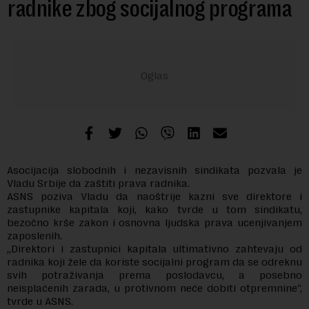
radnike zbog socijalnog programa
Asocijacija slobodnih i nezavisnih sindikata pozvala je
Vladu Srbije da zaštiti prava radnika.
ASNS poziva Vladu da naoštrije kazni sve direktore i
zastupnike kapitala koji, kako tvrde u tom sindikatu,
bezočno krše zakon i osnovna ljudska prava ucenjivanjem
zaposlenih.
„Direktori i zastupnici kapitala ultimativno zahtevaju od
radnika koji žele da koriste socijalni program da se odreknu
svih potraživanja prema poslodavcu, a posebno
neisplaćenih zarada, u protivnom neće dobiti otpremnine“,
tvrde u ASNS.