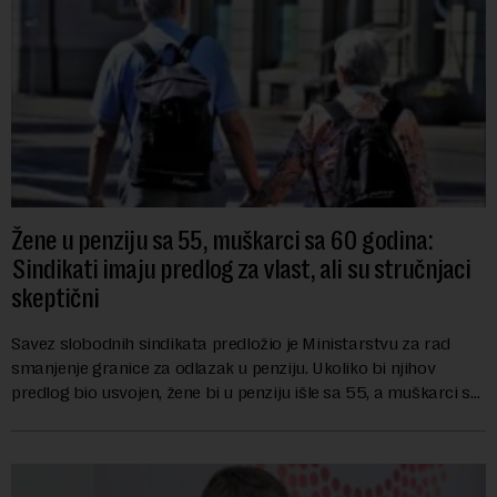
Žene u penziju sa 55, muškarci sa 60 godina:
Sindikati imaju predlog za vlast, ali su stručnjaci
skeptični
Savez slobodnih sindikata predložio je Ministarstvu za rad
smanjenje granice za odlazak u penziju. Ukoliko bi njihov
predlog bio usvojen, žene bi u penziju išle sa 55, a muškarci sa
60 godina. Iako bi se ver...