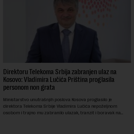
Direktoru Telekoma Srbija zabranjen ulaz na
Kosovo: Vladimira Lučića Priština proglasila
personom non grata
Ministarstvo unutrašnjih poslova Kosova proglasilo je
direktora Telekoma Srbije Vladimira Lučića nepoželjnom
osobom i trajno mu zabranilo ulazak, tranzit i boravak na
Kosovu, navodeći kao razlog njegove javn...