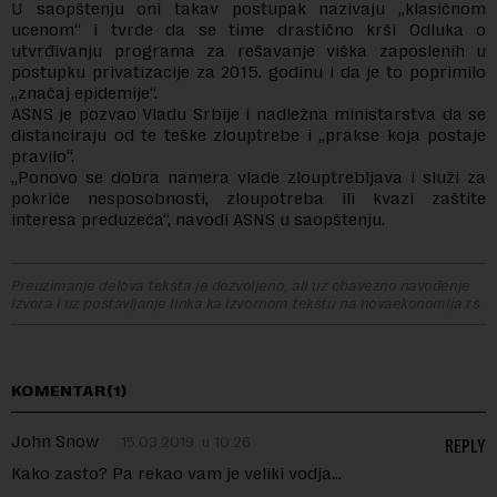
U saopštenju oni takav postupak nazivaju „klasičnom
ucenom“ i tvrde da se time drastično krši Odluka o
utvrđivanju programa za rešavanje viška zaposlenih u
postupku privatizacije za 2015. godinu i da je to poprimilo
„značaj epidemije“.
ASNS je pozvao Vladu Srbije i nadležna ministarstva da se
distanciraju od te teške zlouptrebe i „prakse koja postaje
pravilo“.
„Ponovo se dobra namera vlade zlouptrebljava i služi za
pokriće nesposobnosti, zloupotreba ili kvazi zaštite
interesa preduzeća“, navodi ASNS u saopštenju.
Preuzimanje delova teksta je dozvoljeno, ali uz obavezno navođenje
izvora i uz postavljanje linka ka izvornom tekstu na novaekonomija.rs
KOMENTAR(1)
John Snow
15.03.2019. u 10:26
REPLY
Kako zasto? Pa rekao vam je veliki vodja…