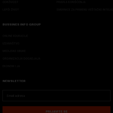
ODRŽIVOST
PRAVILA KORIŠĆENJA
LEPŠI ŽIVOT
SMERNICE ZA PRIMENU VEŠTAČKE INTELI
BUSSINES INFO GROUP
ONLINE EDUKACIJE
IZDAVAŠTVO
MEDIJSKE OBUKE
ORGANIZACIJA DOGADJAJA
EKONOM I JA
NEWSLETTER
PRIJAVITE SE