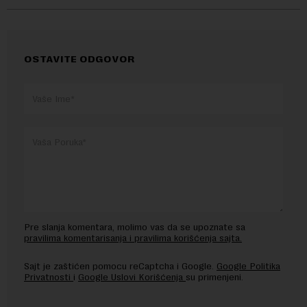
OSTAVITE ODGOVOR
Pre slanja komentara, molimo vas da se upoznate sa
pravilima komentarisanja i pravilima korišćenja sajta.
Sajt je zaštićen pomocu reCaptcha i Google.
Google Politika
Privatnosti
i
Google Uslovi Korišćenja
su primenjeni.