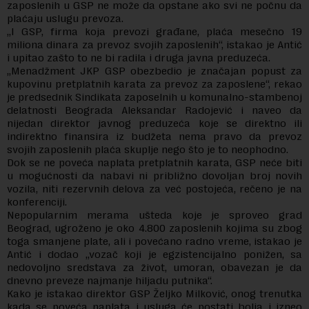
zaposlenih u GSP ne može da opstane ako svi ne počnu da
plaćaju uslugu prevoza.
„I GSP, firma koja prevozi građane, plaća mesečno 19
miliona dinara za prevoz svojih zaposlenih“, istakao je Antić
i upitao zašto to ne bi radila i druga javna preduzeća.
„Menadžment JKP GSP obezbedio je značajan popust za
kupovinu pretplatnih karata za prevoz za zaposlene“, rekao
je predsednik Sindikata zaposelnih u komunalno-stambenoj
delatnosti Beograda Aleksandar Radojević i naveo da
nijedan direktor javnog preduzeća koje se direktno ili
indirektno finansira iz budžeta nema pravo da prevoz
svojih zaposlenih plaća skuplje nego što je to neophodno.
Dok se ne poveća naplata pretplatnih karata, GSP neće biti
u mogućnosti da nabavi ni približno dovoljan broj novih
vozila, niti rezervnih delova za već postojeća, rečeno je na
konferenciji.
Nepopularnim merama ušteda koje je sproveo grad
Beograd, ugroženo je oko 4.800 zaposlenih kojima su zbog
toga smanjene plate, ali i povećano radno vreme, istakao je
Antić i dodao „vozač koji je egzistencijalno ponižen, sa
nedovoljno sredstava za život, umoran, obavezan je da
dnevno preveze najmanje hiljadu putnika“.
Kako je istakao direktor GSP Željko Milković, onog trenutka
kada se poveća naplata i usluga će postati bolja i izneo