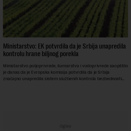
Ministarstvo: EK potvrdila da je Srbija unapredila
kontrolu hrane biljnog porekla
Ministarstvo poljoprivrede, šumarstva i vodoprivrede saopštilo
je danas da je Evropska komisija potvrdila da je Srbija
značajno unapredila sistem službenih kontrola bezbednosti
hrane biljnog porekla, te da k...