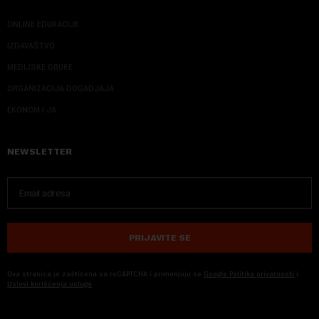
ONLINE EDUKACIJE
IZDAVAŠTVO
MEDIJSKE OBUKE
ORGANIZACIJA DOGADJAJA
EKONOM I JA
NEWSLETTER
PRIJAVITE SE
Ova stranica je zaštićena sa reCAPTCHA i primenjuju se
Google Politika privatnosti
i
Uslovi korišćenja usluge