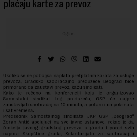
plaćaju karte za prevoz
Ukoliko se ne poboljša naplata pretplatnih karata za usluge
prevoza, Gradsko saobraćajno preduzeće Beograd biće
primorano da zaustavi prevoz, kažu sindikati.
Kako je rečeno na konferenciji koju je organizovao
Samostalni sindikat tog preduzeća, GSP će najpre
zaustavljati saobraćaj na 10 minuta, a potom i na pola sata
i sat vremena.
Predsednik Samostalnog sindikata JKP GSP „Beograd“
Zoran Antić apelujući na sve javne ustanove, rekao je da
funkcija javnog gradskog prevoza u gradu i pored svih
napora Skupštine grada, Sekretarijata za saobraćaj i