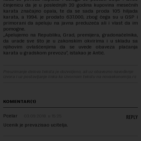
činjenicu da je u poslednjih 20 godina kupovina mesečnih
karata značajno opala, te da se sada proda 105 hiljada
karata, a 1994. je prodato 637.000, zbog čega su u GSP i
primorani da apeluju na javna preduzeća ali i vlast da im
pomogne.
„Apelujemo na Republiku, Grad, premijera, gradonačelnika,
da urade sve što je u zakonskim okvirima i u skladu sa
njihovim ovlašćenjima da se uvede obaveza plaćanja
karata u gradskom prevozu“, istakao je Antić.
Preuzimanje delova teksta je dozvoljeno, ali uz obavezno navođenje
izvora i uz postavljanje linka ka izvornom tekstu na novaekonomija.rs
KOMENTAR(1)
Pcelar
03.09.2018. u 15:25
REPLY
Ucenik je prevazisao ucitelja.