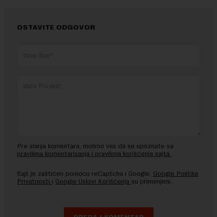
OSTAVITE ODGOVOR
Pre slanja komentara, molimo vas da se upoznate sa
pravilima komentarisanja i pravilima korišćenja sajta.
Sajt je zaštićen pomocu reCaptcha i Google.
Google Politika
Privatnosti
i
Google Uslovi Korišćenja
su primenjeni.