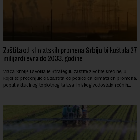
Zaštita od klimatskih promena Srbiju bi koštala 27
milijardi evra do 2033. godine
Vlada Srbije usvojila je Strategiju zaštite životne sredine, u
kojoj se procenjuje da zaštita od posledica klimatskih promena,
poput aktuelnog toplotnog talasa i niskog vodostaja rečnih
slivova, zahteva inve...