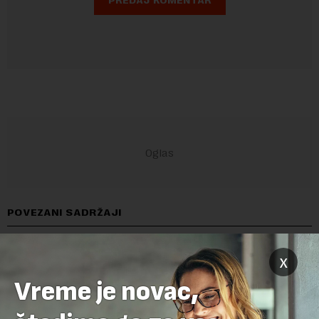
POVEZANI SADRŽAJI
x
Vreme je novac,