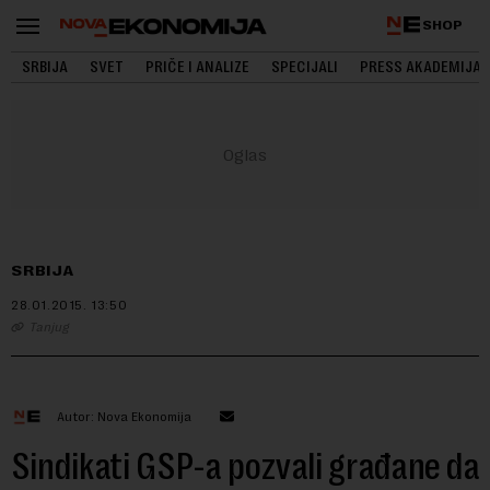
SHOP
SRBIJA
SVET
PRIČE I ANALIZE
SPECIJALI
PRESS AKADEMIJA
SRBIJA
28.01.2015.
13:50
Tanjug
Autor: Nova Ekonomija
Sindikati GSP-a pozvali građane da