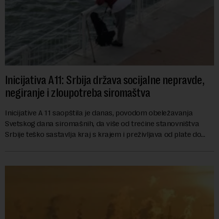
Inicijativa A11: Srbija država socijalne nepravde,
negiranje i zloupotreba siromaštva
Inicijative A 11 saopštila je danas, povodom obeležavanja
Svetskog dana siromašnih, da više od trećine stanovništva
Srbije teško sastavlja kraj s krajem i preživljava od plate do
plate.U saopštenju piše ...