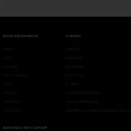
NOVA EKONOMIJA
O NAMA
SRBIJA
KONTAKT
SVET
MARKETING
KOLUMNE
IMPRESSUM
PRIČE I ANALIZE
NJUZLETER
VIDEO
KLIJENTI
PODCAST
POLITIKA PRIVATNOSTI
ODRŽIVOST
PRAVILA KORIŠĆENJA
LEPŠI ŽIVOT
SMERNICE ZA PRIMENU VEŠTAČKE INTELI
BUSSINES INFO GROUP