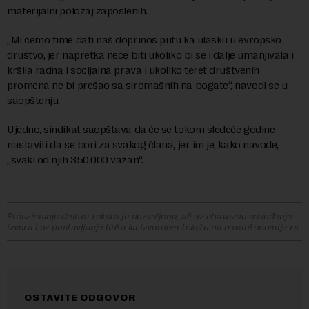
materijalni položaj zaposlenih.
„Mi ćemo time dati naš doprinos putu ka ulasku u evropsko
društvo, jer napretka neće biti ukoliko bi se i dalje umanjivala i
kršila radna i socijalna prava i ukoliko teret društvenih
promena ne bi prešao sa siromašnih na bogate“, navodi se u
saopštenju.
Ujedno, sindikat saopštava da će se tokom sledeće godine
nastaviti da se bori za svakog člana, jer im je, kako navode,
„svaki od njih 350.000 važan“.
Preuzimanje delova teksta je dozvoljeno, ali uz obavezno navođenje
izvora i uz postavljanje linka ka izvornom tekstu na novaekonomija.rs
OSTAVITE ODGOVOR