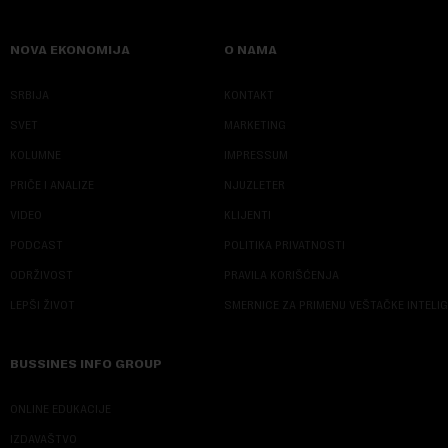
NOVA EKONOMIJA
O NAMA
SRBIJA
KONTAKT
SVET
MARKETING
KOLUMNE
IMPRESSUM
PRIČE I ANALIZE
NJUZLETER
VIDEO
KLIJENTI
PODCAST
POLITIKA PRIVATNOSTI
ODRŽIVOST
PRAVILA KORIŠĆENJA
LEPŠI ŽIVOT
SMERNICE ZA PRIMENU VEŠTAČKE INTELI
BUSSINES INFO GROUP
ONLINE EDUKACIJE
IZDAVAŠTVO