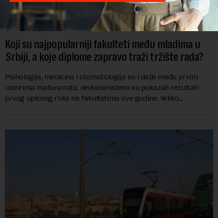
Koji su najpopularniji fakulteti među mladima u
Srbiji, a koje diplome zapravo traži tržište rada?
Psihologija, medicina i stomatologija su i dalje među prvim
izborima maturanata, nedvosmisleno su pokazali rezultati
prvog upisnog roka na fakultetima ove godine. Veliko
interesovanje beleže i FON i Ekonomsk...