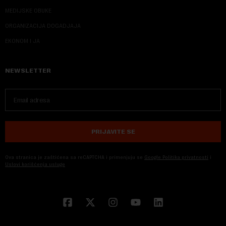
MEDIJSKE OBUKE
ORGANIZACIJA DOGADJAJA
EKONOM I JA
NEWSLETTER
PRIJAVITE SE
Ova stranica je zaštićena sa reCAPTCHA i primenjuju se
Google Politika privatnosti
i
Uslovi korišćenja usluge