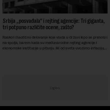
Srbija „posvađala“ i rejting agencije: Tri giganta,
tri potpuno različite ocene, zašto?
Raskol i haotično delovanje koje vlada u državi lepo se prenosi i
na spolja, barem kada su međunarodne rejting agencije i
ekonomske institucije u pitanju. Mi od sveta uvozimo inflaciju,
robu lošijeg kvalitet...