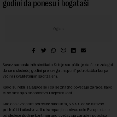
godini da ponesu i bogataši
Savez samostalnih sindikata Srbije saopštio je da će se zalagati
da se u sledećoj godini pre svega „napuni“ potrošačka korpa
većim i kvalitetnijim sadržajem.
Kako su rekli, zalagaće se i da se znatno povećaju zarade, kako
bi se smanjilo siromaštvo i nejednakost.
Kao deo evropske porodice sindikata, S S S S će se aktivno
pridružiti i učestvovati u kampanji na nivou cele Evrope da se
od sledeće godine kontinuirano uvećavaju zarade i poboljša