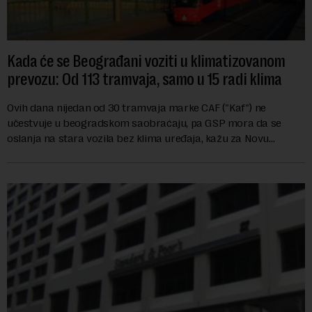
Kada će se Beograđani voziti u klimatizovanom
prevozu: Od 113 tramvaja, samo u 15 radi klima
Ovih dana nijedan od 30 tramvaja marke CAF ("Kaf") ne
učestvuje u beogradskom saobraćaju, pa GSP mora da se
oslanja na stara vozila bez klima uređaja, kažu za Novu
ekonomiju iz Sindikata Centar – GSP i Centr...