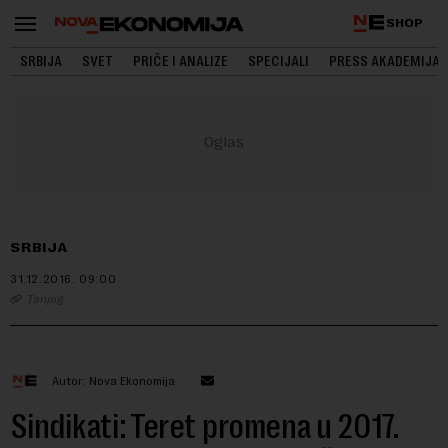
SHOP
SRBIJA
SVET
PRIČE I ANALIZE
SPECIJALI
PRESS AKADEMIJA
SRBIJA
31.12.2016.
09:00
Tanjug
Autor: Nova Ekonomija
Sindikati: Teret promena u 2017.