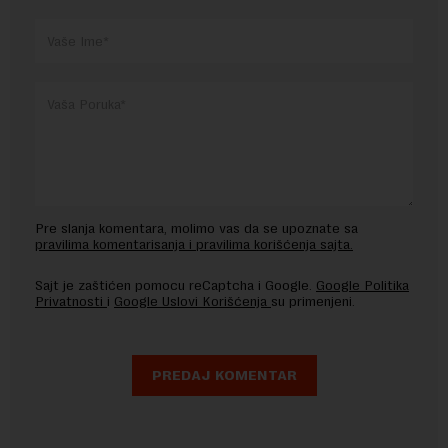
Pre slanja komentara, molimo vas da se upoznate sa
pravilima komentarisanja i pravilima korišćenja sajta.
Sajt je zaštićen pomocu reCaptcha i Google.
Google Politika
Privatnosti
i
Google Uslovi Korišćenja
su primenjeni.