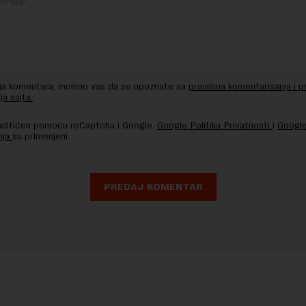
nja komentara, molimo vas da se upoznate sa
pravilima komentarisanja i p
ja sajta.
 zaštićen pomocu reCaptcha i Google.
Google Politika Privatnosti
i
Google
nja
su primenjeni.