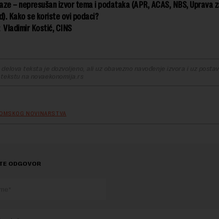
aze – nepresušan izvor tema i podataka (APR, ACAS, NBS, Uprava z
d). Kako se koriste ovi podaci?
:
Vladimir Kostić, CINS
delova teksta je dozvoljeno, ali uz obavezno navođenje izvora i uz postavl
 tekstu na novaekonomija.rs
OMSKOG NOVINARSTVA
TE ODGOVOR