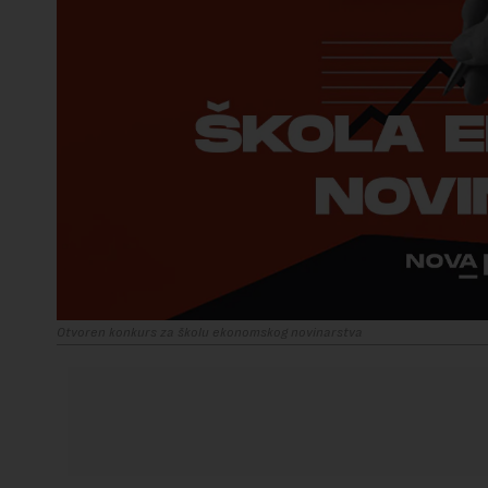
Otvoren konkurs za školu ekonomskog novinarstva