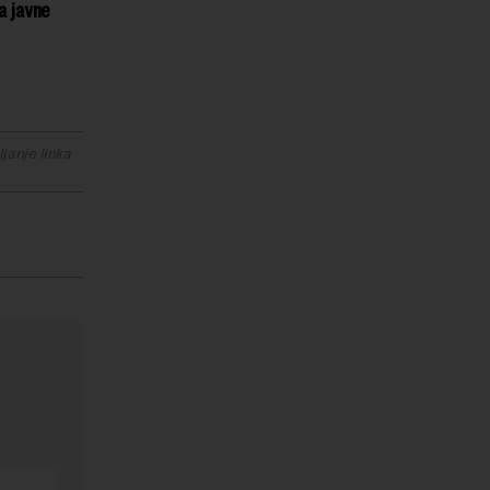
a javne
janje linka