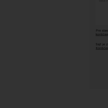
Pre sla
korišćen
Sajt je
Korišće