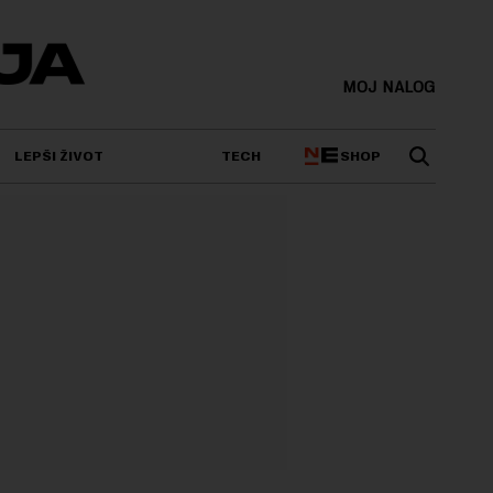
MOJ NALOG
SHOP
LEPŠI ŽIVOT
TECH