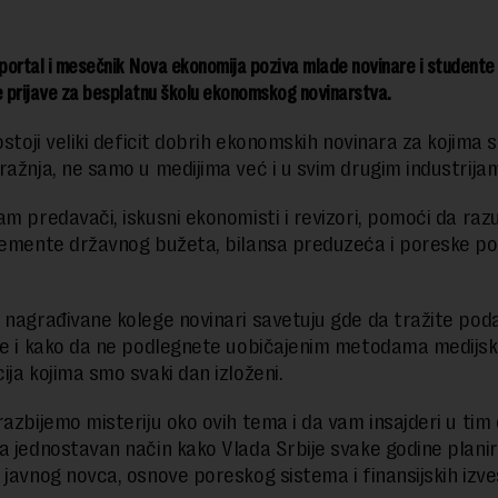
ortal i mesečnik Nova ekonomija poziva mlade novinare i studente 
e prijave za besplatnu školu ekonomskog novinarstva.
ostoji veliki deficit dobrih ekonomskih novinara za kojima 
ražnja, ne samo u medijima već i u svim drugim industrija
am predavači, iskusni ekonomisti i revizori, pomoći da ra
lemente državnog bužeta, bilansa preduzeća i poreske pol
 nagrađivane kolege novinari savetuju gde da tražite pod
če i kako da ne podlegnete uobičajenim metodama medijsk
ija kojima smo svaki dan izloženi.
razbijemo misteriju oko ovih tema i da vam insajderi u tim
a jednostavan način kako Vlada Srbije svake godine plani
 javnog novca, osnove poreskog sistema i finansijskih izve