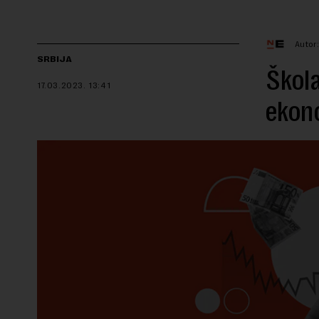
Autor
SRBIJA
Škol
17.03.2023.
13:41
ekono