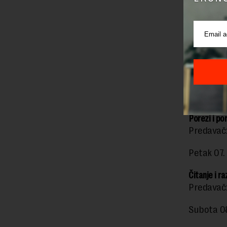
Čitanje i r
Predavač
Subota 01
Fact – chec
Predavač
Četvrtak 
Porezi i po
Predavač
Petak 07.
Čitanje i 
Predavač
Subota 08