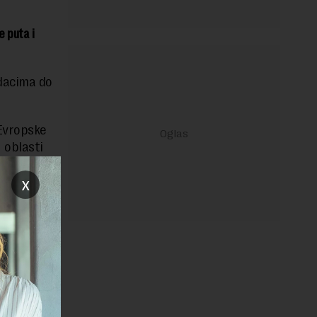
e puta i
odacima do
 Evropske
 oblasti
x