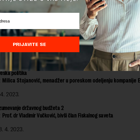
azumevanje državnog budžeta 1
:
Prof. dr Vladimir Vučković, bivši član Fiskalnog saveta
. 4. 2023.
king u ekonomskom novinarstvu i oblici medijskih manipulacija
PRIJAVITE SE
:
Vesna Radojević, KRIK
06. 4. 2023.
reska politika
:
Milica Stojanović, m
enadžer u poreskom odeljenju kompanije EY
 4. 2023.
razumevanje državnog budžeta 2
:
Prof. dr Vladimir Vučković, bivši član Fiskalnog saveta
. 4. 2023.