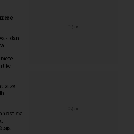
iz cele
svaki dan
ma.
zumete
itike
atke za
ih
 oblastima
ra
štaja