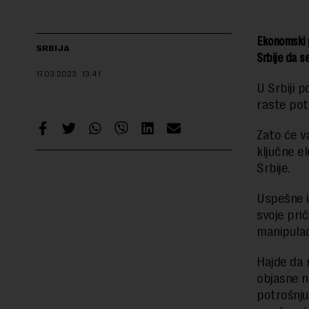
Ekonomski p
SRBIJA
Srbije da s
17.03.2023.
13:41
U Srbiji p
raste pot
Zato će v
ključne e
Srbije.
Uspešne i
svoje pri
manipulac
Hajde da 
objasne n
potrošnju