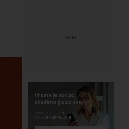
Vreme je novac,
štedimo ga za vas.
NAJVREDNIJE OD NOVE
EKONOMIJE STIŽE U VAŠ MEJL.