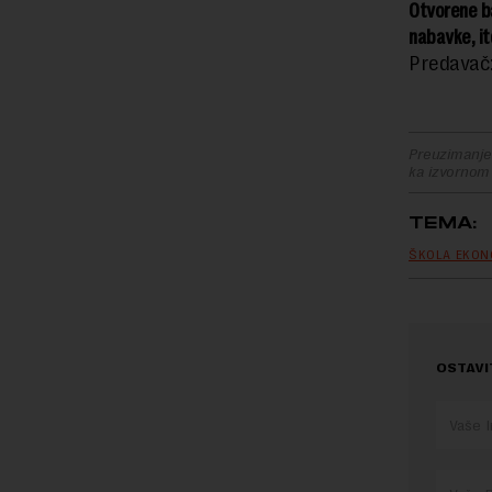
Otvorene b
nabavke, it
Predavač
Preuzimanje 
ka izvornom
TEMA:
ŠKOLA EKON
OSTAVI