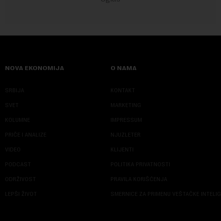
NOVA EKONOMIJA
O NAMA
SRBIJA
KONTAKT
SVET
MARKETING
KOLUMNE
IMPRESSUM
PRIČE I ANALIZE
NJUZLETER
VIDEO
KLIJENTI
PODCAST
POLITIKA PRIVATNOSTI
ODRŽIVOST
PRAVILA KORIŠĆENJA
LEPŠI ŽIVOT
SMERNICE ZA PRIMENU VEŠTAČKE INTELI