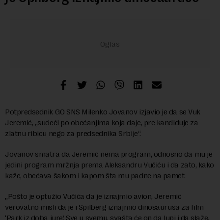
Potpredsednik GO SNS Milenko Jovanov izjavio je da se Vuk
Jeremić, „sudeći po obećanjima koja daje, pre kandiduje za
zlatnu ribicu nego za predsednika Srbije“.
Jovanov smatra da Jeremić nema program, odnosno da mu je
jedini program mržnja prema Aleksandru Vučiću i da zato, kako
kaže, obećava šakom i kapom šta mu padne na pamet.
„Pošto je optužio Vučića da je iznajmio avion, Jeremić
verovatno misli da je i Spilberg iznajmio dinosaurusa za film
‘Park iz doba jure’. Sve u svemu, svašta će on da lupi i da slaže,