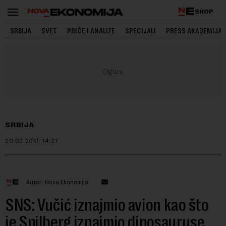
SHOP
SRBIJA
SVET
PRIČE I ANALIZE
SPECIJALI
PRESS AKADEMIJA
SRBIJA
20.02.2017.
14:21
Autor: Nova Ekonomija
SNS: Vučić iznajmio avion kao što
je Spilberg iznajmio dinosauruse