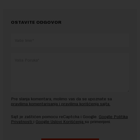
OSTAVITE ODGOVOR
Pre slanja komentara, molimo vas da se upoznate sa
pravilima komentarisanja i pravilima korišćenja sajta.
Sajt je zaštićen pomocu reCaptcha i Google.
Google Politika
Privatnosti
i
Google Uslovi Korišćenja
su primenjeni.