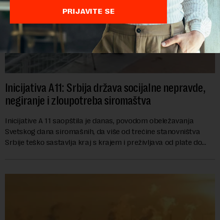
PRIJAVITE SE
Inicijativa A11: Srbija država socijalne nepravde,
negiranje i zloupotreba siromaštva
Inicijative A 11 saopštila je danas, povodom obeležavanja
Svetskog dana siromašnih, da više od trećine stanovništva
Srbije teško sastavlja kraj s krajem i preživljava od plate do
plate.U saopštenju piše ...