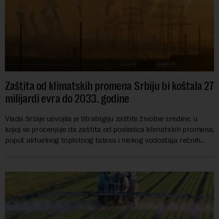
Zaštita od klimatskih promena Srbiju bi koštala 27
milijardi evra do 2033. godine
Vlada Srbije usvojila je Strategiju zaštite životne sredine, u
kojoj se procenjuje da zaštita od posledica klimatskih promena,
poput aktuelnog toplotnog talasa i niskog vodostaja rečnih
slivova, zahteva inve...