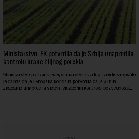
Ministarstvo: EK potvrdila da je Srbija unapredila
kontrolu hrane biljnog porekla
Ministarstvo poljoprivrede, šumarstva i vodoprivrede saopštilo
je danas da je Evropska komisija potvrdila da je Srbija
značajno unapredila sistem službenih kontrola bezbednosti
hrane biljnog porekla, te da k...