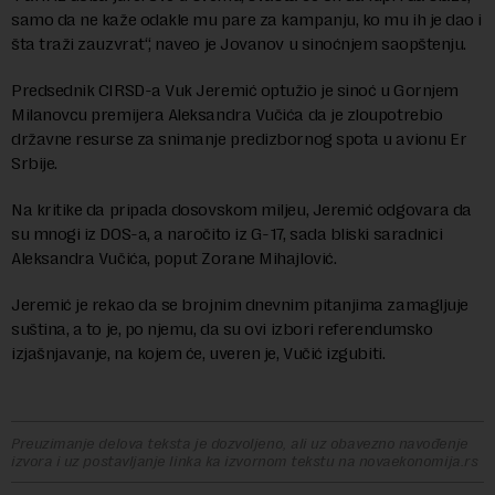
samo da ne kaže odakle mu pare za kampanju, ko mu ih je dao i
šta traži zauzvrat“, naveo je Jovanov u sinoćnjem saopštenju.
Predsednik CIRSD-a Vuk Jeremić optužio je sinoć u Gornjem
Milanovcu premijera Aleksandra Vučića da je zloupotrebio
državne resurse za snimanje predizbornog spota u avionu Er
Srbije.
Na kritike da pripada dosovskom miljeu, Jeremić odgovara da
su mnogi iz DOS-a, a naročito iz G-17, sada bliski saradnici
Aleksandra Vučića, poput Zorane Mihajlović.
Jeremić je rekao da se brojnim dnevnim pitanjima zamagljuje
suština, a to je, po njemu, da su ovi izbori referendumsko
izjašnjavanje, na kojem će, uveren je, Vučić izgubiti.
Preuzimanje delova teksta je dozvoljeno, ali uz obavezno navođenje
izvora i uz postavljanje linka ka izvornom tekstu na novaekonomija.rs