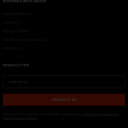
BUSSINES INFO GROUP
ONLINE EDUKACIJE
IZDAVAŠTVO
MEDIJSKE OBUKE
ORGANIZACIJA DOGADJAJA
EKONOM I JA
NEWSLETTER
PRIJAVITE SE
Ova stranica je zaštićena sa reCAPTCHA i primenjuju se
Google Politika privatnosti
i
Uslovi korišćenja usluge