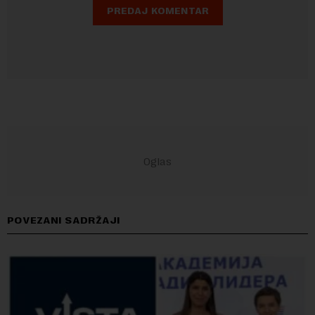
POVEZANI SADRŽAJI