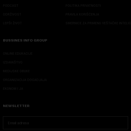
PODCAST
POLITIKA PRIVATNOSTI
ODRŽIVOST
PRAVILA KORIŠĆENJA
LEPŠI ŽIVOT
SMERNICE ZA PRIMENU VEŠTAČKE INTELI
BUSSINES INFO GROUP
ONLINE EDUKACIJE
IZDAVAŠTVO
MEDIJSKE OBUKE
ORGANIZACIJA DOGADJAJA
EKONOM I JA
NEWSLETTER