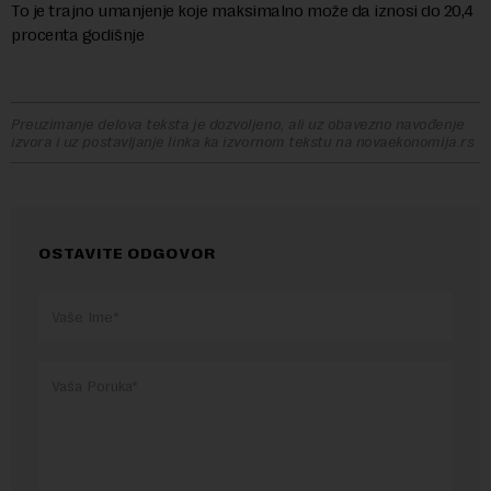
To je trajno umanjenje koje maksimalno može da iznosi do 20,4
procenta godišnje
Preuzimanje delova teksta je dozvoljeno, ali uz obavezno navođenje
izvora i uz postavljanje linka ka izvornom tekstu na novaekonomija.rs
OSTAVITE ODGOVOR