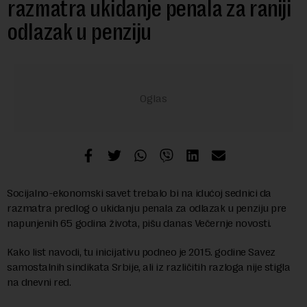
razmatra ukidanje penala za raniji
odlazak u penziju
Socijalno-ekonomski savet trebalo bi na idućoj sednici da
razmatra predlog o ukidanju penala za odlazak u penziju pre
napunjenih 65 godina života, pišu danas Večernje novosti.
Kako list navodi, tu inicijativu podneo je 2015. godine Savez
samostalnih sindikata Srbije, ali iz različitih razloga nije stigla
na dnevni red.