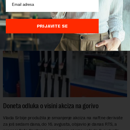
direktora Telekoma Srbije Vladimira Lučića nepoželjnom
osobom i trajno mu zabranilo ulazak, tranzit i boravak na
Kosovu, navodeći kao razlog njegove javn...
PRIJAVITE SE
Doneta odluka o visini akciza na gorivo
Vlada Srbije produžila je smanjenje akciza na naftne derivate
za još sedam dana, do 16. avgusta, objavio je danas RTS, a