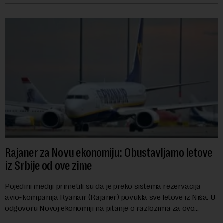
Rajaner za Novu ekonomiju: Obustavljamo letove
iz Srbije od ove zime
Pojedini mediji primetili su da je preko sistema rezervacija
avio-kompanija Ryanair (Rajaner) povukla sve letove iz Niša. U
odgovoru Novoj ekonomiji na pitanje o razlozima za ovo
povlačenje, ovaj avio-gigant...