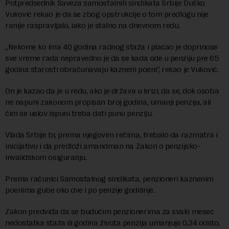
Potpredsednik Saveza samostalnih sindikata Srbije Duško
Vuković rekao je da se zbog opstrukcije o tom predlogu nije
ranije raspravljalo, iako je stalno na dnevnom redu.
„Nekome ko ima 40 godina radnog staža i plaćao je doprinose
sve vreme rada nepravedno je da se kada ode u penziju pre 65
godina starosti obračunavaju kazneni poeni“, rekao je Vuković.
On je kazao da je u redu, ako je država u krizi, da se, dok osoba
ne napuni zakonom propisan broj godina, umanji penzija, ali
čim se uslov ispuni treba dati punu penziju.
Vlada Srbije bi, prema njegovim rečima, trebalo da razmatra i
inicijativu i da predloži amandman na Zakon o penzijsko-
invalidskom osiguranju.
Prema računici Samostalnog sindikata, penzioneri kaznenim
poenima gube oko dve i po penzije godišnje.
Zakon predviđa da se budućim penzionerima za svaki mesec
nedostatka staža ili godina života penzija umanjuje 0,34 odsto.