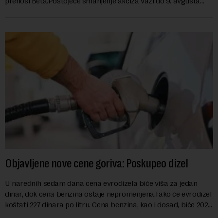
prenosi Beta.Postojeće smanjenje akciza važi do 9. avgusta
kao mera ublažavanja po...
Objavljene nove cene goriva: Poskupeo dizel
U narednih sedam dana cena evrodizela biće viša za jedan
dinar, dok cena benzina ostaje nepromenjena.Tako će evrodizel
koštati 227 dinara po litru. Cena benzina, kao i dosad, biće 202
dinara po litru. ...