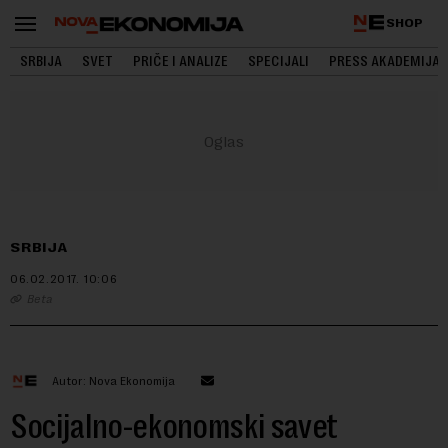
SHOP
SRBIJA
SVET
PRIČE I ANALIZE
SPECIJALI
PRESS AKADEMIJA
SRBIJA
06.02.2017.
10:06
Beta
Autor: Nova Ekonomija
Socijalno-ekonomski savet