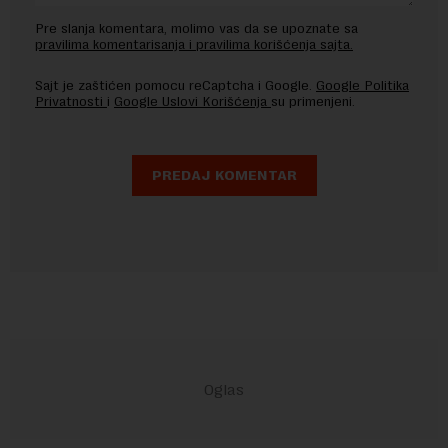
Pre slanja komentara, molimo vas da se upoznate sa
pravilima komentarisanja i pravilima korišćenja sajta.
Sajt je zaštićen pomocu reCaptcha i Google.
Google Politika
Privatnosti
i
Google Uslovi Korišćenja
su primenjeni.