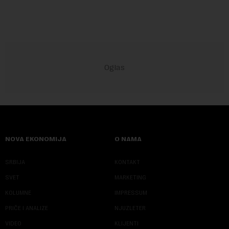
NOVA EKONOMIJA
O NAMA
SRBIJA
KONTAKT
SVET
MARKETING
KOLUMNE
IMPRESSUM
PRIČE I ANALIZE
NJUZLETER
VIDEO
KLIJENTI