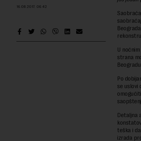
16.08.2017.
06:42
Saobraćaj
saobraćaj
Beograda k
rekonstru
U noćnim 
strana mo
Beogradu
Po dobija
se uslovi
omogućiti
saopšten
Detaljna 
konstatov
teška i d
izrada pr