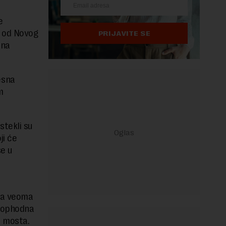
e
u od Novog
PRIJAVITE SE
 na
esna
m
stekli su
ji će
se u
oča veoma
neophodna
i mosta.