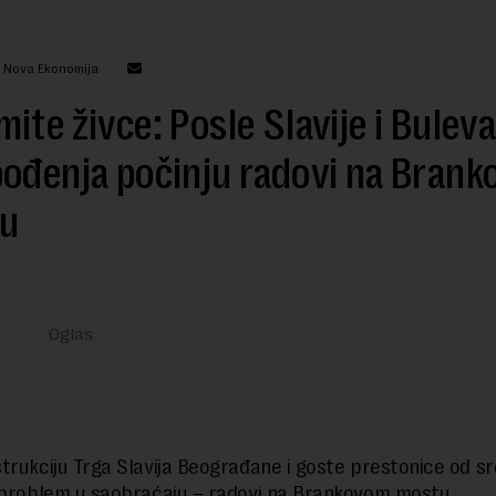
: Nova Ekonomija
ite živce: Posle Slavije i Bulev
ođenja počinju radovi na Bran
u
trukciju Trga Slavija Beograđane i goste prestonice od s
 problem u saobraćaju – radovi na Brankovom mostu.