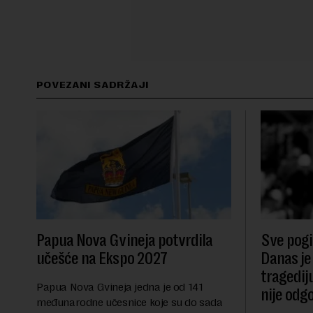
POVEZANI SADRŽAJI
Papua Nova Gvineja potvrdila
Sve pogib
učešće na Ekspo 2027
Danas je
tragedij
Papua Nova Gvineja jedna je od 141
nije odg
međunarodne učesnice koje su do sada