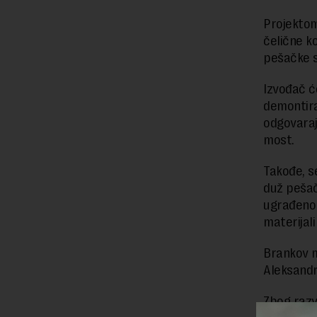
Projektom
čelične k
pešačke s
Izvođač ć
demontirat
odgovaraj
most.
Takođe, s
duž pešač
ugrađeno 
materijal
Brankov m
Aleksandr
Zbog razv