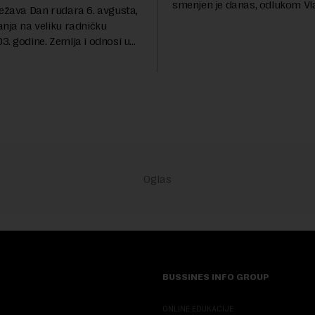
smenjen je danas, odlukom Vl
ležava Dan rudara 6. avgusta,
Srbije.On je na ovoj funkciji p
anja na veliku radničku
godina. Preciznije, on je 23. jul
. godine. Zemlja i odnosi u
izabran za v.d. di...
a su se nekoliko puta
sali, a sektor rudarstva danas
velike r...
BUSSINES INFO GROUP
ONLINE EDUKACIJE