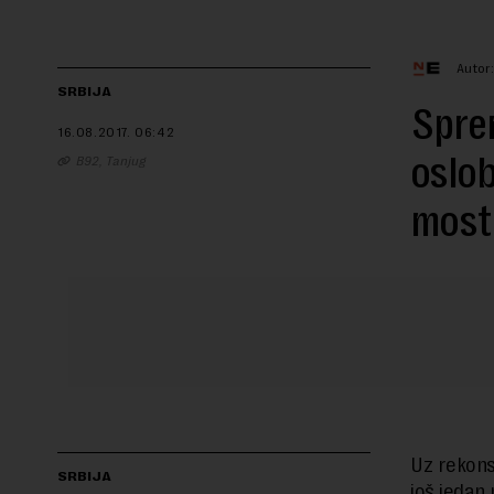
Autor
SRBIJA
Sprem
16.08.2017.
06:42
oslob
B92, Tanjug
most
Uz rekons
SRBIJA
još jedan