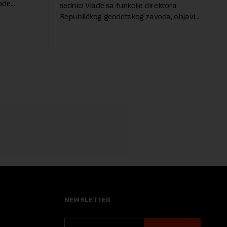
ade
sednici Vlade sa funkcije direktora
roveo čak 11
Republičkog geodetskog zavoda, objavio
a 2015.
je portal Nova.rs.Drašković je na poziciji
direktora RGZ-a bio 11 godina.Kako piše
Nova....
NEWSLETTER