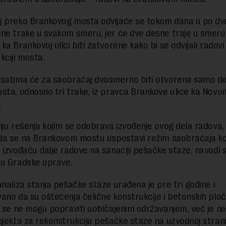
 preko Brankovog mosta odvijaće se tokom dana u po dv
ne trake u svakom smeru, jer će dve desne traje u smer
a Brankovoj ulici biti zatvorene kako bi se odvijali radovi
kciji mosta.
satima će za saobraćaj dvosmerno biti otvorena samo d
sta, odnosno tri trake, iz pravca Brankove ulice ka Novo
.
nju rešenja kojim se odobrava izvođenje ovog dela radova, 
 da se na Brankovom mostu uspostavi režim saobraćaja ko
 izvođaču dalje radove na sanaciji pešačke staze, navodi 
ju Gradske uprave.
analiza stanja pešačke staze urađena je pre tri godine i
ano da su oštećenja čelične konstrukcije i betonskih pl
a se ne mogu popraviti uobičajenim održavanjem, već je 
ojekta za rekonstrukciju pešačke staze na uzvodnoj stran