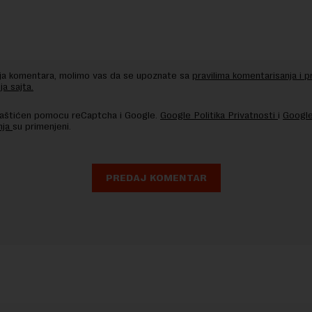
nja komentara, molimo vas da se upoznate sa
pravilima komentarisanja i p
ja sajta.
 zaštićen pomocu reCaptcha i Google.
Google Politika Privatnosti
i
Google
nja
su primenjeni.