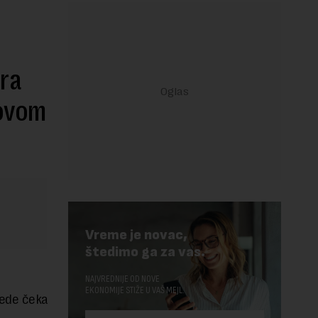
ara
kovom
Vreme je novac,
štedimo ga za vas.
NAJVREDNIJE OD NOVE
EKONOMIJE STIŽE U VAŠ MEJL.
rede čeka