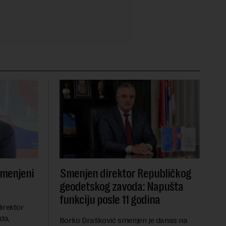
smenjeni
Smenjen direktor Republičkog
geodetskog zavoda: Napušta
funkciju posle 11 godina
irektor
da,
Borko Drašković smenjen je danas na