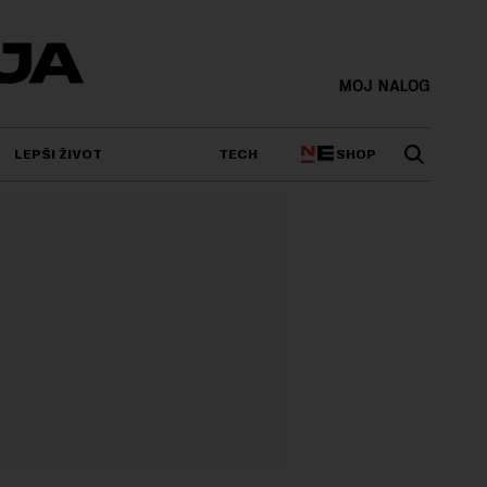
MOJ NALOG
SHOP
LEPŠI ŽIVOT
TECH