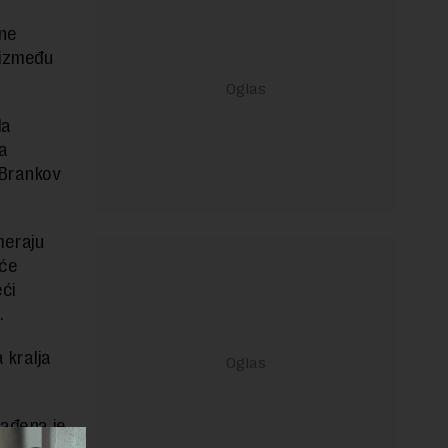
ne
 između
da
a
 Brankov
meraju
iće
eći
.
 kralja
rađena je