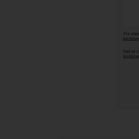
Pre sla
korišćen
Sajt je
Korišće