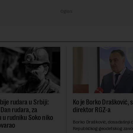
ije rudara u Srbiji:
Ko je Borko Drašković, 
 Dan rudara, za
direktor RGZ-a
u u rudniku Soko niko
Borko Drašković, dosadašnji d
ovarao
Republičkog geodetskog zavo