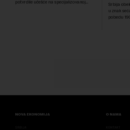
potvrdile učešće na specijalizovanoj
Srbija obe
međunarodnoj izložbi "Ekspu 2027"
u znak seć
Beograd, gde će predstaviti i kao državu
pobedu 1903
sa najvećom jezičkom ra...
njoj od tad
transformi
karakterišu 
NOVA EKONOMIJA
O NAMA
SRBIJA
KONTAKT