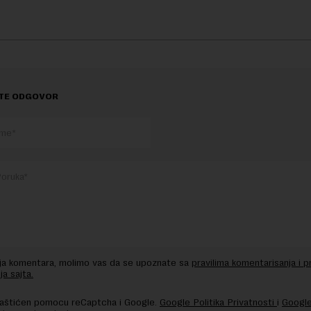
TE ODGOVOR
nja komentara, molimo vas da se upoznate sa
pravilima komentarisanja i p
ja sajta.
 zaštićen pomocu reCaptcha i Google.
Google Politika Privatnosti
i
Google