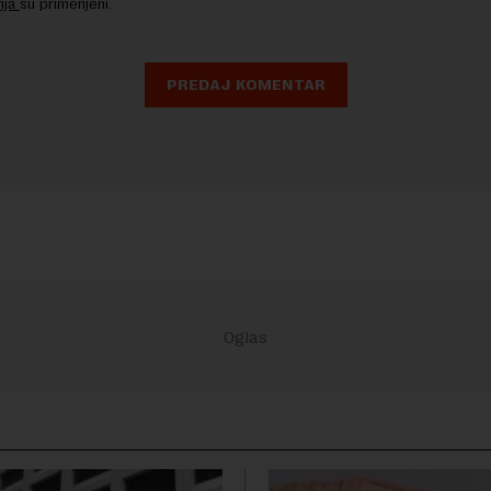
nja
su primenjeni.