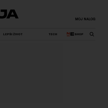
MOJ NALOG
SHOP
LEPŠI ŽIVOT
TECH