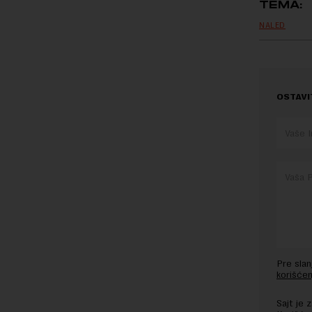
TEMA:
NALED
OSTAVI
Pre sla
korišćen
Sajt je