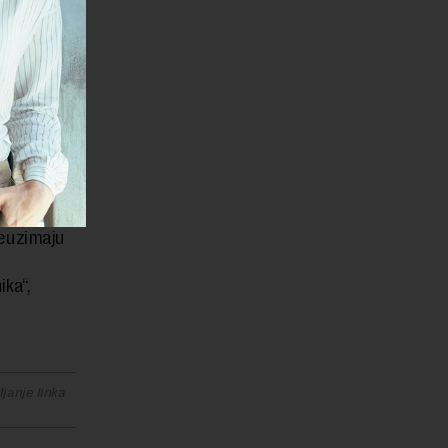
ljučile
uprave iz
je postao
oljih
mi. Tako
ozvole po
ju, a
euzimaju
ika“,
janje linka