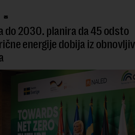
a do 2030. planira da 45 odsto
rične energije dobija iz obnovljiv
a