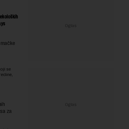
 ekoloških
ays
Nemačke
oji se
redine,
nih
rsa za