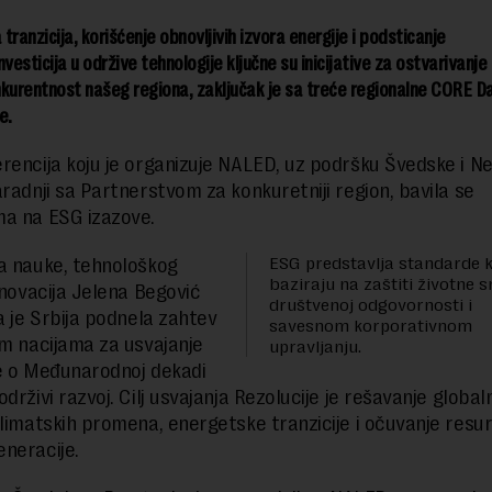
tranzicija, korišćenje obnovljivih izvora energije i podsticanje
investicija u održive tehnologije ključne su inicijative za ostvarivanje
onkurentnost našeg regiona, zaključak je sa treće regionalne CORE D
e.
rencija koju je organizuje NALED, uz podršku Švedske i 
aradnji sa Partnerstvom za konkuretniji region, bavila se
a na ESG izazove.
ESG predstavlja standarde k
a nauke, tehnološkog
baziraju na zaštiti životne s
inovacija Jelena Begović
društvenoj odgovornosti i
a je Srbija podnela zahtev
savesnom korporativnom
im nacijama za usvajanje
upravljanju.
e o Međunarodnoj dekadi
drživi razvoj. Cilj usvajanja Rezolucije je rešavanje global
limatskih promena, energetske tranzicije i očuvanje resu
neracije.