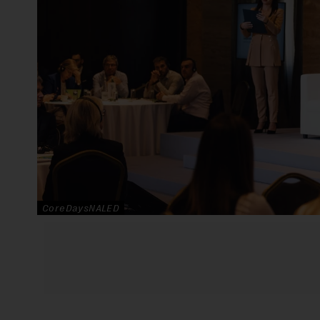
CoreDaysNALED