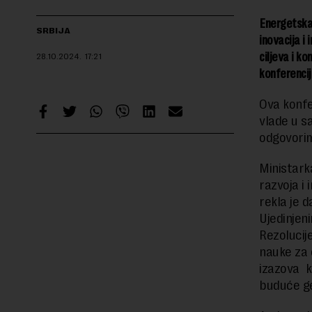
Energetska 
SRBIJA
inovacija i 
ciljeva i k
28.10.2024.
17:21
konferencij
Ova konfe
vlade u s
odgovorim
Ministark
razvoja i 
rekla je d
Ujedinjen
Rezolucij
nauke za o
izazova k
buduće ge