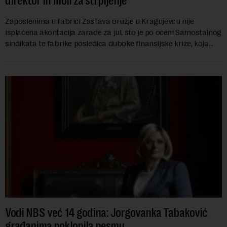
direktor ih moli za strpljenje
Zaposlenima u fabrici Zastava oružje u Kragujevcu nije
isplaćena akontacija zarade za jul, što je po oceni Samostalnog
sindikata te fabrike posledica duboke finansijske krize, koja
ugrožava egzistenciju 2.20...
Vodi NBS već 14 godina: Jorgovanka Tabaković
građanima poklonila pesmu