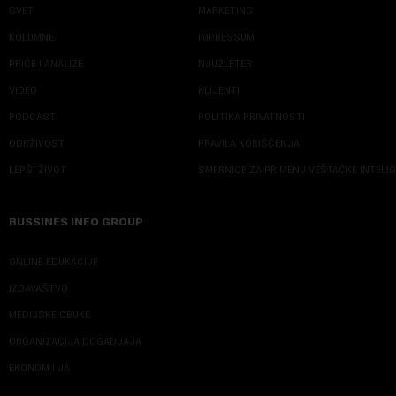
SVET
MARKETING
KOLUMNE
IMPRESSUM
PRIČE I ANALIZE
NJUZLETER
VIDEO
KLIJENTI
PODCAST
POLITIKA PRIVATNOSTI
ODRŽIVOST
PRAVILA KORIŠĆENJA
LEPŠI ŽIVOT
SMERNICE ZA PRIMENU VEŠTAČKE INTELI
BUSSINES INFO GROUP
ONLINE EDUKACIJE
IZDAVAŠTVO
MEDIJSKE OBUKE
ORGANIZACIJA DOGADJAJA
EKONOM I JA