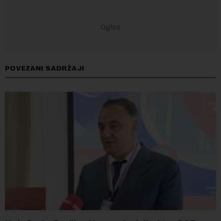
POVEZANI SADRŽAJI