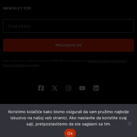
NEWSLETTER
PRIJAVITE SE
Ova stranica je zaštićena sa reCAPTCHA i primenjuju se
Google Politika privatnosti
i
Uslovi korišćenja usluge
Koristimo kolačiće kako bismo osigurali da vam pružimo najbolje
iskustvo na našoj veb stranici. Ako nastavite da koristite ovaj
sajt, pretpostavićemo da ste saglasni sa tim.
© 2026 NOVA EKONOMIJA | SVA PRAVA ZADŽANA | DEVELOPED BY
CUBES
Ok