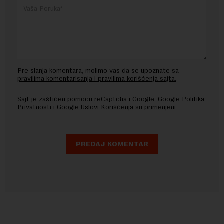
Pre slanja komentara, molimo vas da se upoznate sa
pravilima komentarisanja i pravilima korišćenja sajta.
Sajt je zaštićen pomocu reCaptcha i Google.
Google Politika
Privatnosti
i
Google Uslovi Korišćenja
su primenjeni.