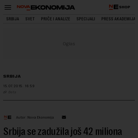
SHOP
SRBIJA
SVET
PRIČE I ANALIZE
SPECIJALI
PRESS AKADEMIJA
SRBIJA
15.07.2015.
16:59
Beta
Autor: Nova Ekonomija
Srbija se zadužila još 42 miliona