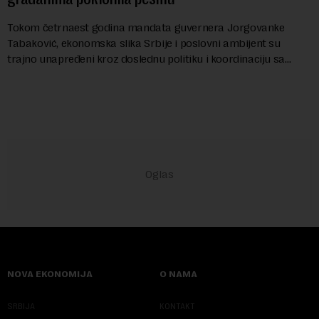
Tokom četrnaest godina mandata guvernera Jorgovanke
Tabaković, ekonomska slika Srbije i poslovni ambijent su
trajno unapređeni kroz doslednu politiku i koordinaciju sa
Vladom, saopštila je Narodna banka Srbi...
NOVA EKONOMIJA
O NAMA
SRBIJA
KONTAKT