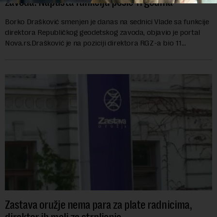
zavoda: Napušta funkciju posle 11 godina
Borko Drašković smenjen je danas na sednici Vlade sa funkcije
direktora Republičkog geodetskog zavoda, objavio je portal
Nova.rs.Drašković je na poziciji direktora RGZ-a bio 11
godina.Kako piše Nova....
Zastava oružje nema para za plate radnicima,