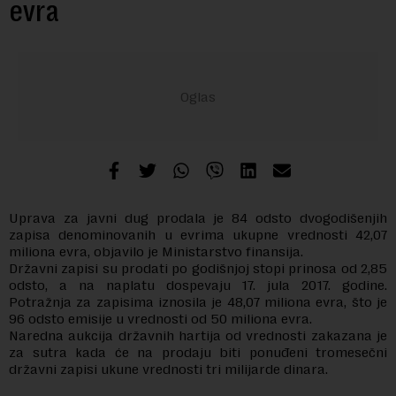
evra
Uprava za javni dug prodala je 84 odsto dvogodišenjih
zapisa denominovanih u evrima ukupne vrednosti 42,07
miliona evra, objavilo je Ministarstvo finansija.
Državni zapisi su prodati po godišnjoj stopi prinosa od 2,85
odsto, a na naplatu dospevaju 17. jula 2017. godine.
Potražnja za zapisima iznosila je 48,07 miliona evra, što je
96 odsto emisije u vrednosti od 50 miliona evra.
Naredna aukcija državnih hartija od vrednosti zakazana je
za sutra kada će na prodaju biti ponuđeni tromesečni
državni zapisi ukune vrednosti tri milijarde dinara.