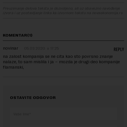
Preuzimanje delova teksta je dozvoljeno, ali uz obavezno navođenje
izvora i uz postavljanje linka ka izvornom tekstu na novaekonomija.rs
KOMENTAR(1)
novinar
05.03.2020. u 17:25
REPLY
na zalost kompanija se ne cita kao sto povrsno znanje
nalaze, to sam mislila i ja – mozda je drugi deo kompanije
flamanski,
OSTAVITE ODGOVOR