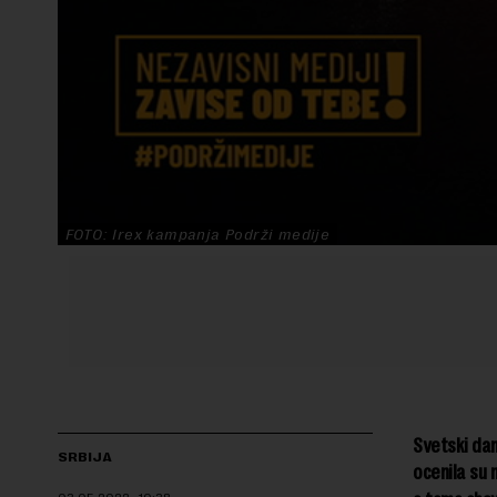
FOTO: Irex kampanja Podrži medije
Svetski dan
SRBIJA
ocenila su 