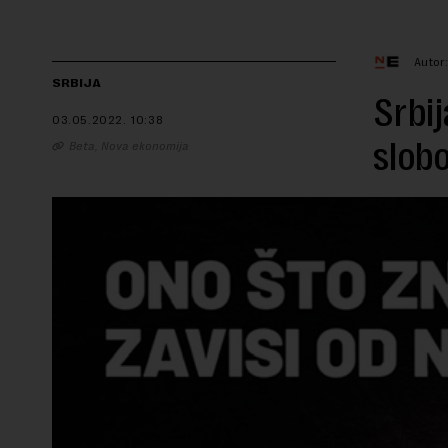
Autor
SRBIJA
Srbij
03.05.2022.
10:38
slob
Beta, Nova ekonomija