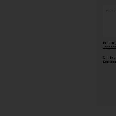
Pre sla
korišćen
Sajt je
Korišće