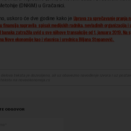
Metohije (DNКiM) u Gračanici.
, uskoro će dve godine kako je
Uprava za sprečavanje pranja n
 finansija napravila spisak medijskih radnika, nevladinih organizacija i
 banaka zatražila uvid u sve njihove transakcije od 1. januara 2019.
Na s
a Nove ekonomije kao i vlasnica i urednica Biljana Stepanović.
delova teksta je dozvoljeno, ali uz obavezno navođenje izvora i uz postavl
 tekstu na novaekonomija.rs
TE ODGOVOR