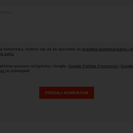
nja komentara, molimo vas da se upoznate sa
pravilima komentarisanja i p
ja sajta.
 zaštićen pomocu reCaptcha i Google.
Google Politika Privatnosti
i
Google
nja
su primenjeni.