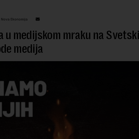
: Nova Ekonomija
a u medijskom mraku na Svetsk
ode medija