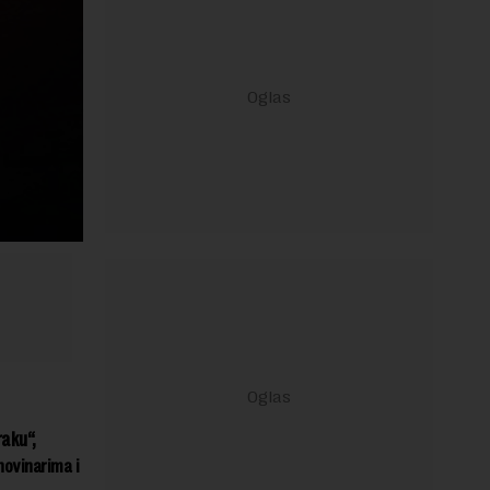
aku“,
novinarima i