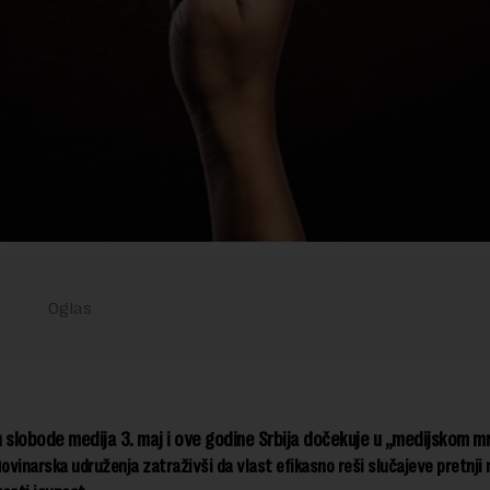
 slobode medija 3. maj i ove godine Srbija dočekuje u „medijskom mr
n
ovinarska udruženja
zatraživši da vlast efikasno reši slučajeve pretnji 