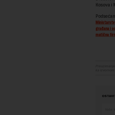
Кosova i 
Podsećamo
Ministarstvu
građana i od
matična firm
Preuzimanje 
ka izvornom
OSTAVI