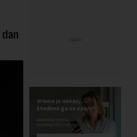
i dan
Vreme je novac,
štedimo ga za vas.
NAJVREDNIJE OD NOVE
EKONOMIJE STIŽE U VAŠ MEJL.