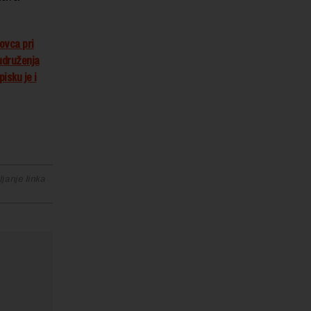
ovca pri
 udruženja
pisku je i
janje linka