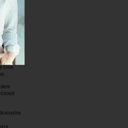
 je u
a
ji time
ma.
našem
učnosti
dicionalnu
nara