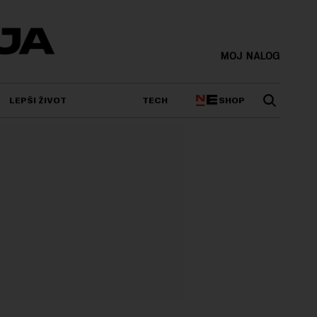
MOJ NALOG
SHOP
LEPŠI ŽIVOT
TECH