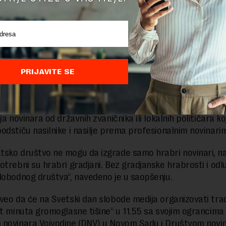
 su i brojni kvazimediji i antinovinari koji su zapravo
ornici populističkih i antidemokratskih politika“, navedeno
u objavljenom na sajtu NUNS-a.
sprečavanje pranja novca istražuje poslovanje medija, na listi i Nov
PRIJAVITE SE
avedeno, često napadima na novinare prethode prozivke i
ja novinara od državnih zvaničnika ili lokalnih političara ko
odstiču nasilnike i nasilje prema profesionalnim novinari
sko društvo ne mogu da izgrade samo hrabri novinari, 
otrebni su hrabri gradjani. Bez gradjanske hrabrosti i odl
lobodnog društva“, navedeno je u saopšenju.
veo da će na Svetski dan slobode medija organizovati tra
et minuta gromoglasne tišine“ u 11.55 sa svojim ograncima
novinara Vojvodine (DNV) u Novom Sadu i Društvom novi