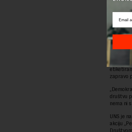
propagande
glasnogov
saopštenj
Uprava za 
ekonomija
Kako je n
etiketiran
zapravo p
„Demokrat
društvu p
nema ni s
UNS je na
akciju „P
Društvom 