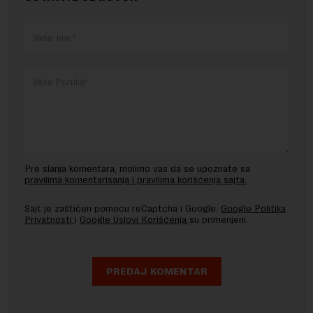
Pre slanja komentara, molimo vas da se upoznate sa
pravilima komentarisanja i pravilima korišćenja sajta.
Sajt je zaštićen pomocu reCaptcha i Google.
Google Politika
Privatnosti
i
Google Uslovi Korišćenja
su primenjeni.