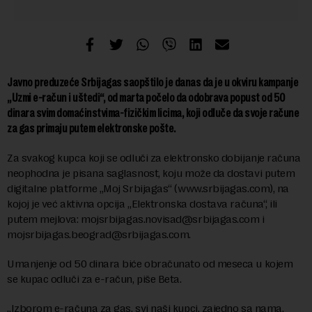
Javno preduzeće Srbijagas saopštilo je danas da je u okviru kampanje
„Uzmi e-račun i uštedi“, od marta počelo da odobrava popust od 50
dinara svim domaćinstvima-fizičkim licima, koji odluče da svoje račune
za gas primaju putem elektronske pošte.
Za svakog kupca koji se odluči za elektronsko dobijanje računa
neophodna je pisana saglasnost, koju može da dostavi putem
digitalne platforme „Moj Srbijagas“ (www.srbijagas.com), na
kojoj je već aktivna opcija „Elektronska dostava računa“, ili
putem mejlova:
mojsrbijagas.novisad@srbijagas.com
i
mojsrbijagas.beograd@srbijagas.com
.
Umanjenje od 50 dinara biće obračunato od meseca u kojem
se kupac odluči za e-račun, piše Beta.
„Izborom e-računa za gas, svi naši kupci, zajedno sa nama,