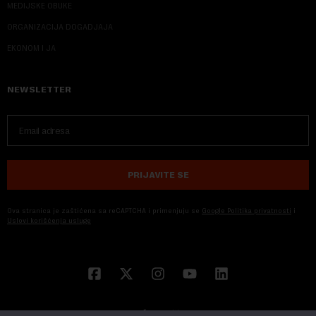
MEDIJSKE OBUKE
ORGANIZACIJA DOGADJAJA
EKONOM I JA
NEWSLETTER
PRIJAVITE SE
Ova stranica je zaštićena sa reCAPTCHA i primenjuju se
Google Politika privatnosti
i
Uslovi korišćenja usluge