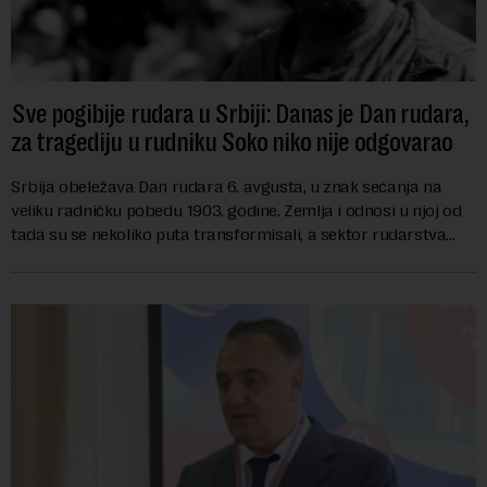
Sve pogibije rudara u Srbiji: Danas je Dan rudara,
za tragediju u rudniku Soko niko nije odgovarao
Srbija obeležava Dan rudara 6. avgusta, u znak sećanja na
veliku radničku pobedu 1903. godine. Zemlja i odnosi u njoj od
tada su se nekoliko puta transformisali, a sektor rudarstva
danas karakterišu velike r...