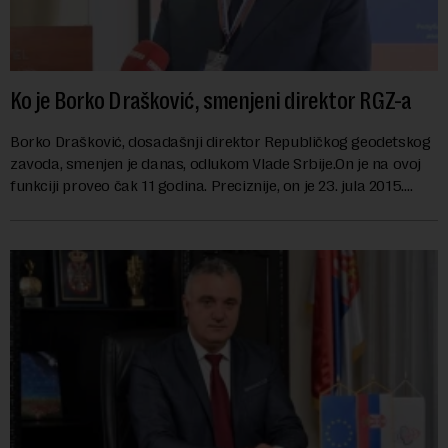
Ko je Borko Drašković, smenjeni direktor RGZ-a
Borko Drašković, dosadašnji direktor Republičkog geodetskog
zavoda, smenjen je danas, odlukom Vlade Srbije.On je na ovoj
funkciji proveo čak 11 godina. Preciznije, on je 23. jula 2015.
izabran za v.d. di...