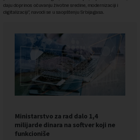
daju doprinos očuvanju životne sredine, modernizaciji i
digitalizaciji“, navodi se u saopštenju Srbijagasa.