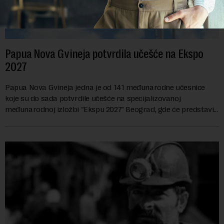
Papua Nova Gvineja potvrdila učešće na Ekspo
2027
Papua Nova Gvineja jedna je od 141 međunarodne učesnice
koje su do sada potvrdile učešće na specijalizovanoj
međunarodnoj izložbi "Ekspu 2027" Beograd, gde će predstaviti
i kao državu sa najvećom jezičkom ra...