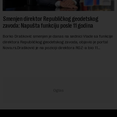
Smenjen direktor Republičkog geodetskog
zavoda: Napušta funkciju posle 11 godina
Borko Drašković smenjen je danas na sednici Vlade sa funkcije
direktora Republičkog geodetskog zavoda, objavio je portal
Nova.rs.Drašković je na poziciji direktora RGZ-a bio 11
godina.Kako piše Nova....