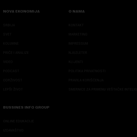
NOVA EKONOMIJA
O NAMA
SRBIJA
KONTAKT
SVET
MARKETING
KOLUMNE
IMPRESSUM
PRIČE I ANALIZE
NJUZLETER
VIDEO
KLIJENTI
PODCAST
POLITIKA PRIVATNOSTI
ODRŽIVOST
PRAVILA KORIŠĆENJA
LEPŠI ŽIVOT
SMERNICE ZA PRIMENU VEŠTAČKE INTELI
BUSSINES INFO GROUP
ONLINE EDUKACIJE
IZDAVAŠTVO