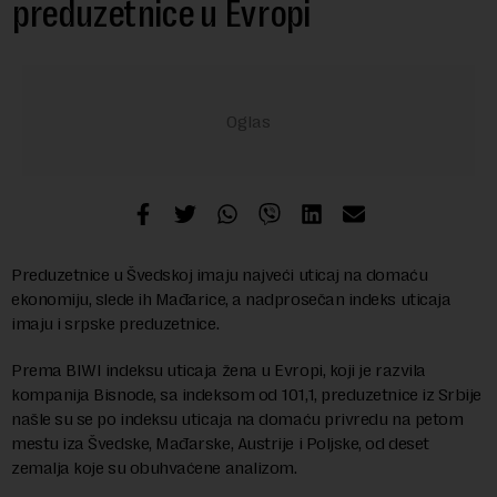
preduzetnice u Evropi
Preduzetnice u Švedskoj imaju najveći uticaj na domaću
ekonomiju, slede ih Mađarice, a nadprosečan indeks uticaja
imaju i srpske preduzetnice.
Prema BIWI indeksu uticaja žena u Evropi, koji je razvila
kompanija Bisnode, sa indeksom od 101,1, preduzetnice iz Srbije
našle su se po indeksu uticaja na domaću privredu na petom
mestu iza Švedske, Mađarske, Austrije i Poljske, od deset
zemalja koje su obuhvaćene analizom.