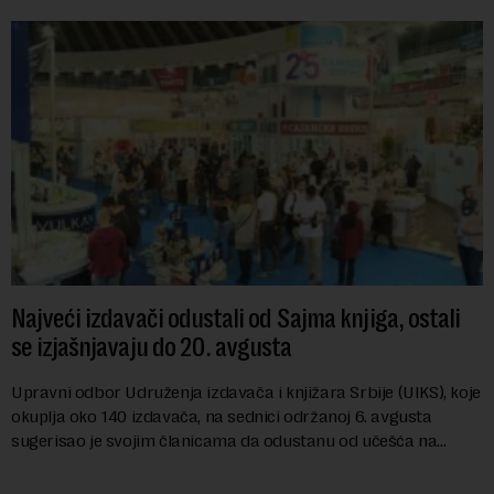
Najveći izdavači odustali od Sajma knjiga, ostali
se izjašnjavaju do 20. avgusta
Upravni odbor Udruženja izdavača i knjižara Srbije (UIKS), koje
okuplja oko 140 izdavača, na sednici održanoj 6. avgusta
sugerisao je svojim članicama da odustanu od učešća na
predstojećem Sajmu knjiga. Vrem...