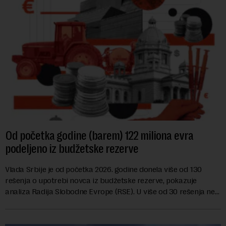
Od početka godine (barem) 122 miliona evra
podeljeno iz budžetske rezerve
Vlada Srbije je od početka 2026. godine donela više od 130
rešenja o upotrebi novca iz budžetske rezerve, pokazuje
analiza Radija Slobodne Evrope (RSE). U više od 30 rešenja ne
navodi se tačan iznos koji će ...