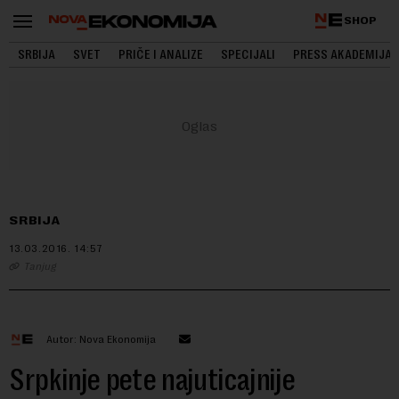
SHOP
SRBIJA
SVET
PRIČE I ANALIZE
SPECIJALI
PRESS AKADEMIJA
SRBIJA
13.03.2016.
14:57
Tanjug
Autor: Nova Ekonomija
Srpkinje pete najuticajnije