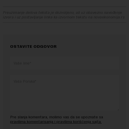
Preuzimanje delova teksta je dozvoljeno, ali uz obavezno navođenje
izvora i uz postavljanje linka ka izvornom tekstu na novaekonomija.rs
OSTAVITE ODGOVOR
Pre slanja komentara, molimo vas da se upoznate sa
pravilima komentarisanja i pravilima korišćenja sajta.