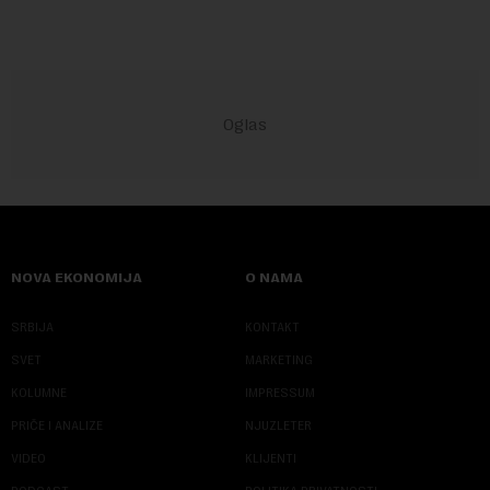
NOVA EKONOMIJA
O NAMA
SRBIJA
KONTAKT
SVET
MARKETING
KOLUMNE
IMPRESSUM
PRIČE I ANALIZE
NJUZLETER
VIDEO
KLIJENTI