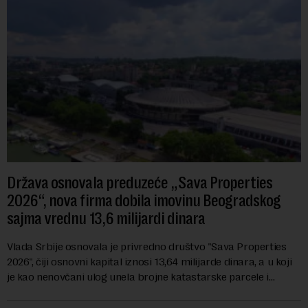
Država osnovala preduzeće „Sava Properties
2026“, nova firma dobila imovinu Beogradskog
sajma vrednu 13,6 milijardi dinara
Vlada Srbije osnovala je privredno društvo "Sava Properties
2026", čiji osnovni kapital iznosi 13,64 milijarde dinara, a u koji
je kao nenovčani ulog unela brojne katastarske parcele i
objekte u okviru kompl...