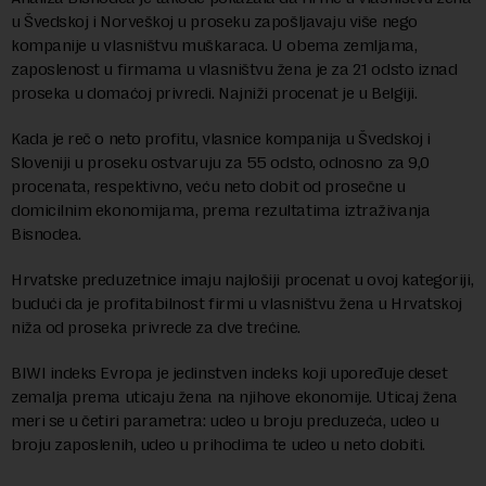
u Švedskoj i Norveškoj u proseku zapošljavaju više nego
kompanije u vlasništvu muškaraca. U obema zemljama,
zaposlenost u firmama u vlasništvu žena je za 21 odsto iznad
proseka u domaćoj privredi. Najniži procenat je u Belgiji.
Kada je reč o neto profitu, vlasnice kompanija u Švedskoj i
Sloveniji u proseku ostvaruju za 55 odsto, odnosno za 9,0
procenata, respektivno, veću neto dobit od prosečne u
domicilnim ekonomijama, prema rezultatima iztraživanja
Bisnodea.
Hrvatske preduzetnice imaju najlošiji procenat u ovoj kategoriji,
budući da je profitabilnost firmi u vlasništvu žena u Hrvatskoj
niža od proseka privrede za dve trećine.
BIWI indeks Evropa je jedinstven indeks koji upoređuje deset
zemalja prema uticaju žena na njihove ekonomije. Uticaj žena
meri se u četiri parametra: udeo u broju preduzeća, udeo u
broju zaposlenih, udeo u prihodima te udeo u neto dobiti.