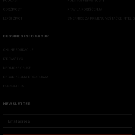
PODCAST
POLITIKA PRIVATNOSTI
ODRŽIVOST
PRAVILA KORIŠĆENJA
LEPŠI ŽIVOT
SMERNICE ZA PRIMENU VEŠTAČKE INTELI
BUSSINES INFO GROUP
ONLINE EDUKACIJE
IZDAVAŠTVO
MEDIJSKE OBUKE
ORGANIZACIJA DOGADJAJA
EKONOM I JA
NEWSLETTER