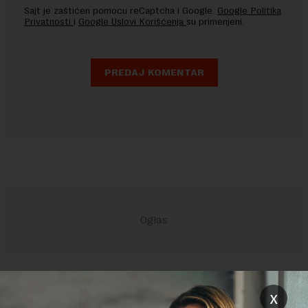
Sajt je zaštićen pomocu reCaptcha i Google.
Google Politika
Privatnosti
i
Google Uslovi Korišćenja
su primenjeni.
POVEZANI SADRŽAJI
x