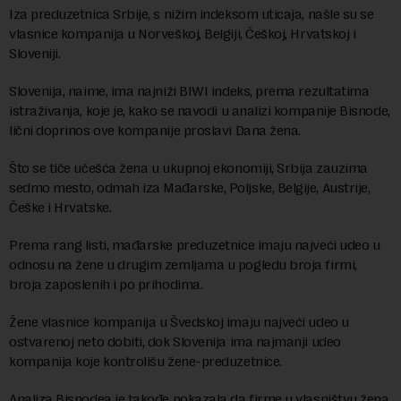
Iza preduzetnica Srbije, s nižim indeksom uticaja, našle su se
vlasnice kompanija u Norveškoj, Belgiji, Češkoj, Hrvatskoj i
Sloveniji.
Slovenija, naime, ima najniži BIWI indeks, prema rezultatima
istraživanja, koje je, kako se navodi u analizi kompanije Bisnode,
lični doprinos ove kompanije proslavi Dana žena.
Što se tiče učešća žena u ukupnoj ekonomiji, Srbija zauzima
sedmo mesto, odmah iza Mađarske, Poljske, Belgije, Austrije,
Češke i Hrvatske.
Prema rang listi, mađarske preduzetnice imaju najveći udeo u
odnosu na žene u drugim zemljama u pogledu broja firmi,
broja zaposlenih i po prihodima.
Žene vlasnice kompanija u Švedskoj imaju najveći udeo u
ostvarenoj neto dobiti, dok Slovenija ima najmanji udeo
kompanija koje kontrolišu žene-preduzetnice.
Analiza Bisnodea je takođe pokazala da firme u vlasništvu žena