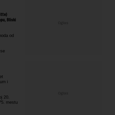
itte)
pu, Bliski
ihoda od
 se
et
num i
j 20.
75. mestu