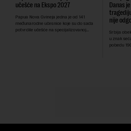
učešće na Ekspo 2027
Danas je
tragedij
Papua Nova Gvineja jedna je od 141
nije odg
međunarodne učesnice koje su do sada
potvrdile učešće na specijalizovanoj
Srbija obe
međunarodnoj izložbi "Ekspu 2027"
u znak seć
Beograd, gde će predstaviti i kao državu
pobedu 1903
sa najvećom jezičkom ra...
njoj od tad
transformi
karakterišu 