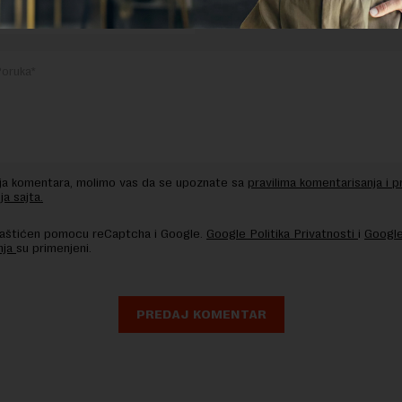
nja komentara, molimo vas da se upoznate sa
pravilima komentarisanja i p
ja sajta.
 zaštićen pomocu reCaptcha i Google.
Google Politika Privatnosti
i
Google
nja
su primenjeni.