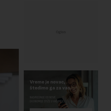
Vreme je novac,
štedimo ga za vas.
NAJVREDNIJE OD NOVE
EKONOMIJE STIŽE U VAŠ MEJL.