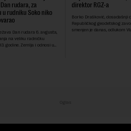
 Dan rudara, za
direktor RGZ-a
u u rudniku Soko niko
Borko Drašković, dosadašnji d
ovarao
Republičkog geodetskog zavo
smenjen je danas, odlukom Vl
ležava Dan rudara 6. avgusta,
Srbije.On je na ovoj funkciji p
anja na veliku radničku
godina. Preciznije, on je 23. jul
. godine. Zemlja i odnosi u
izabran za v.d. di...
a su se nekoliko puta
sali, a sektor rudarstva danas
velike r...