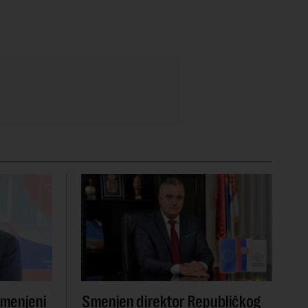
smenjeni
Smenjen direktor Republičkog