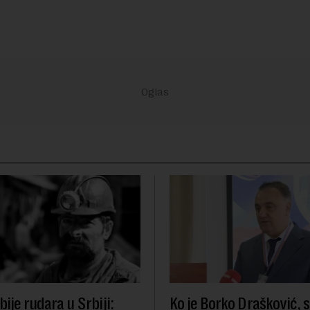
ije rudara u Srbiji:
Ko je Borko Drašković, 