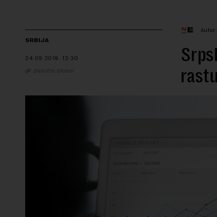
Autor
SRBIJA
Srpsk
24.09.2019.
13:30
rastu
Deloitte Global