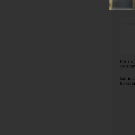
Pre sla
korišćen
Sajt je
Korišće