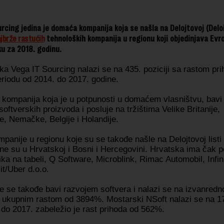
rcing jedina je domaća kompanija koja se našla na Delojtovoj (Delo
jbrže rastućih
tehnoloških kompanija u regionu koji objedinjava Evro
iku za 2018. godinu.
a Vega IT Sourcing nalazi se na 435. poziciji sa rastom pr
riodu od 2014. do 2017. godine.
e kompanija koja je u potpunosti u domaćem vlasništvu, bavi
oftverskih proizvoda i posluje na tržištima Velike Britanije,
e, Nemačke, Belgije i Holandije.
panije u regionu koje su se takođe našle na Delojtovoj listi
ne su u Hrvatskoj i Bosni i Hercegovini. Hrvatska ima čak p
ka na tabeli, Q Software, Microblink, Rimac Automobil, Infi
t/Uber d.o.o.
 se takođe bavi razvojem softvera i nalazi se na izvanredno
sa ukupnim rastom od 3894%. Mostarski NSoft nalazi se na 1
 do 2017. zabeležio je rast prihoda od 562%.