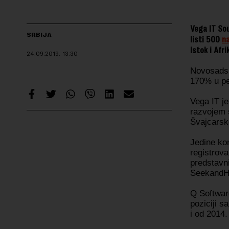
Vega IT Sou
SRBIJA
listi 500
na
Istok i Afr
24.09.2019.
13:30
Novosadsk
170% u pe
Vega IT j
razvojem s
Švajcarsk
Jedine kom
registrova
predstavni
SeekandHi
Q Software
poziciji 
i od 2014.