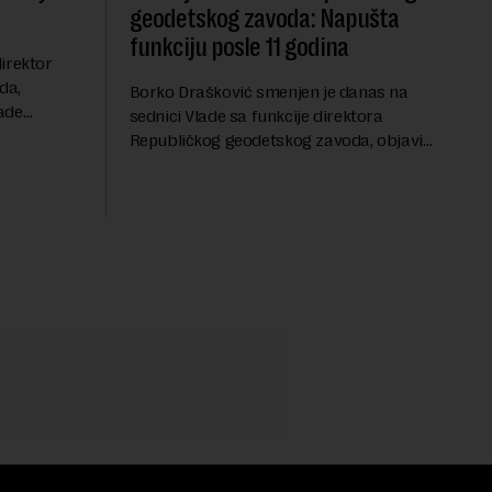
geodetskog zavoda: Napušta
funkciju posle 11 godina
irektor
da,
Borko Drašković smenjen je danas na
ade
sednici Vlade sa funkcije direktora
roveo čak 11
Republičkog geodetskog zavoda, objavio
a 2015.
je portal Nova.rs.Drašković je na poziciji
direktora RGZ-a bio 11 godina.Kako piše
Nova....