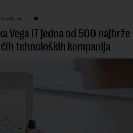
: Nova Ekonomija
a Vega IT jedna od 500 najbrže
ćih tehnoloških kompanija