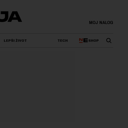
MOJ NALOG
SHOP
LEPŠI ŽIVOT
TECH