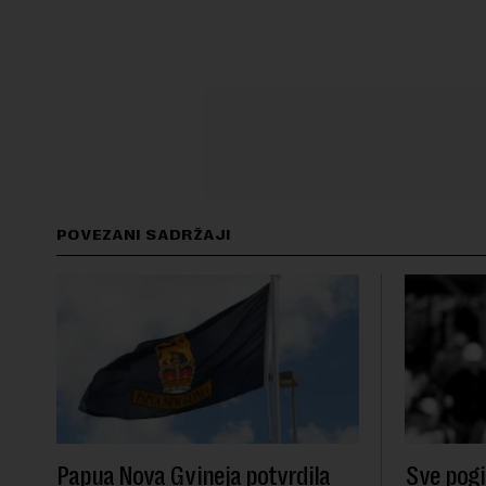
POVEZANI SADRŽAJI
Papua Nova Gvineja potvrdila
Sve pogib