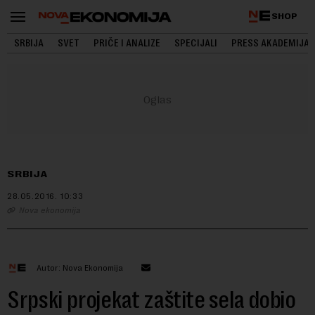
SHOP
SRBIJA
SVET
PRIČE I ANALIZE
SPECIJALI
PRESS AKADEMIJA
SRBIJA
28.05.2016.
10:33
Nova ekonomija
Autor: Nova Ekonomija
Srpski projekat zaštite sela dobio