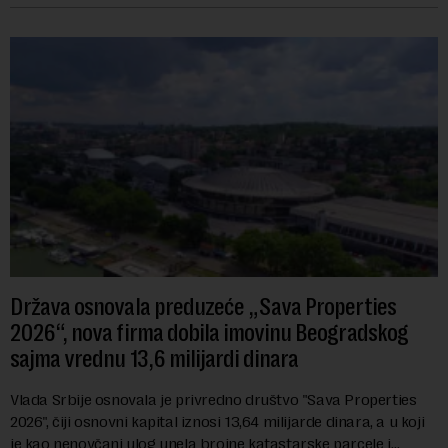
Država osnovala preduzeće „Sava Properties
2026“, nova firma dobila imovinu Beogradskog
sajma vrednu 13,6 milijardi dinara
Vlada Srbije osnovala je privredno društvo "Sava Properties
2026", čiji osnovni kapital iznosi 13,64 milijarde dinara, a u koji
je kao nenovčani ulog unela brojne katastarske parcele i