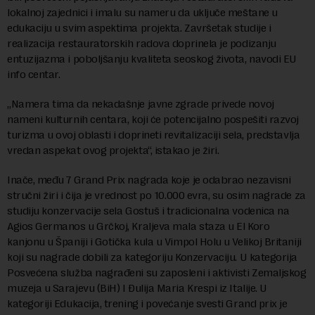
lokalnoj zajednici i imalu su nameru da uključe meštane u
edukaciju u svim aspektima projekta. Završetak studije i
realizacija restauratorskih radova doprinela je podizanju
entuzijazma i poboljšanju kvaliteta seoskog života, navodi EU
info centar.
„Namera tima da nekadašnje javne zgrade privede novoj
nameni kulturnih centara, koji će potencijalno pospešiti razvoj
turizma u ovoj oblasti i doprineti revitalizaciji sela, predstavlja
vredan aspekat ovog projekta“, istakao je žiri.
Inače, među 7 Grand Prix nagrada koje je odabrao nezavisni
stručni žiri i čija je vrednost po 10.000 evra, su osim nagrade za
studiju konzervacije sela Gostuš i tradicionalna vodenica na
Agios Germanos u Grčkoj, Kraljeva mala staza u El Koro
kanjonu u Španiji i Gotička kula u Vimpol Holu u Velikoj Britaniji
koji su nagrade dobili za kategoriju Konzervaciju. U kategorija
Posvećena služba nagrađeni su zaposleni i aktivisti Zemaljskog
muzeja u Sarajevu (BiH) I Đulija Maria Krespi iz Italije. U
kategoriji Edukacija, trening i povećanje svesti Grand prix je