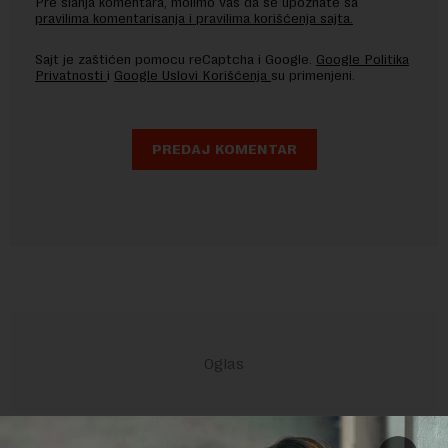
Pre slanja komentara, molimo vas da se upoznate sa
pravilima komentarisanja i pravilima korišćenja sajta.
Sajt je zaštićen pomocu reCaptcha i Google.
Google Politika
Privatnosti
i
Google Uslovi Korišćenja
su primenjeni.
POVEZANI SADRŽAJI