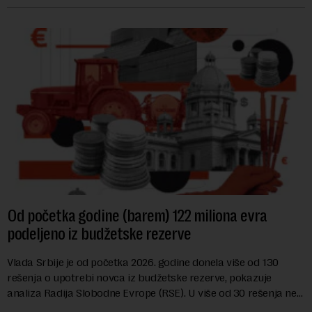
Od početka godine (barem) 122 miliona evra
podeljeno iz budžetske rezerve
Vlada Srbije je od početka 2026. godine donela više od 130
rešenja o upotrebi novca iz budžetske rezerve, pokazuje
analiza Radija Slobodne Evrope (RSE). U više od 30 rešenja ne
navodi se tačan iznos koji će ...