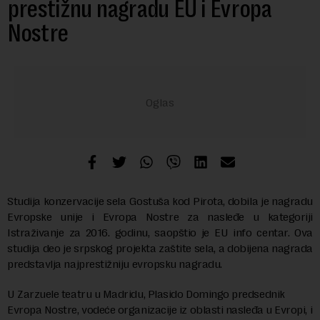
prestižnu nagradu EU i Evropa
Nostre
Studija konzervacije sela Gostuša kod Pirota, dobila je nagradu
Evropske unije i Evropa Nostre za nasleđe u kategoriji
Istraživanje za 2016. godinu, saopštio je EU info centar. Ova
studija deo je srpskog projekta zaštite sela, a dobijena nagrada
predstavlja najprestižniju evropsku nagradu.
U Zarzuele teatru u Madridu, Plasido Domingo predsednik
Evropa Nostre, vodeće organizacije iz oblasti nasleđa u Evropi, i