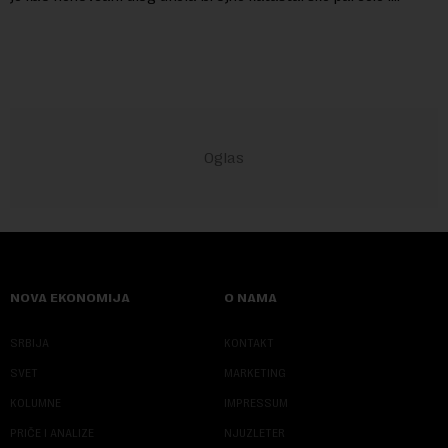
objekte u okviru kompl...
NOVA EKONOMIJA
O NAMA
SRBIJA
KONTAKT
SVET
MARKETING
KOLUMNE
IMPRESSUM
PRIČE I ANALIZE
NJUZLETER