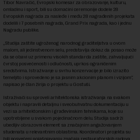
Tibor Navračić, Evropski komesar za obrazovanje, kulturu,
omladinu i sport, bili su domaćini ceremonije dodele 28
Evropskih nagrada za nasleđe i među 28 nagrađenih projekata
dodelili i 7 posebnih nagrada, Grand Prix nagrada, kao i jednu
Nagradu publike.
„Studija zaštite ugroženog narodnog graditeljstva u ovom
malom, ali jedinstvenom selu, predstavlja dokaz da posao može
da se obavi uz primenu visokih standarda zaštite, zahvaljujući
čvrstoj posvećenosti i odlučnosti, uprkos ograničenim
sredstvima. Istraživanje u svrhu konzervacije je bilo izrazito
temeljito i sprovedeno je sa jasnim akcionim planom i vizijom“,
napisao je član žirija o projektu u Gostuši.
Istraživači su sproveli arhitektonska istraživanja na svakom
objektu i napravili detaljnu i sveobuhvatnu dokumentaciju u
vezi sa arhitektonskim i građevinskim tehnikama, koje su
upotrebljene u svakom pojedinačnom delu. Studija sadrži
ubedljiv obrazovni element sa značajnim angažovanjem
studenata u relevantnim oblastima. Koordinatori projekta su
bili posvećeni pojašnjavanju značaja restauratorskih radova