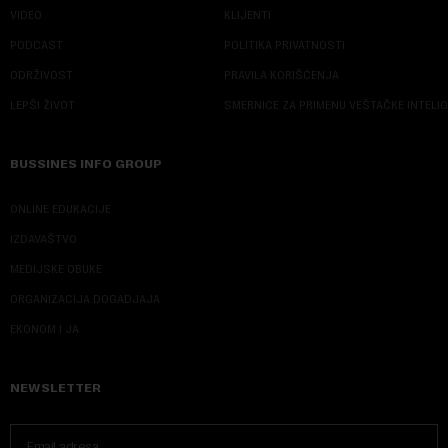
VIDEO
KLIJENTI
PODCAST
POLITIKA PRIVATNOSTI
ODRŽIVOST
PRAVILA KORIŠĆENJA
LEPŠI ŽIVOT
SMERNICE ZA PRIMENU VEŠTAČKE INTELI
BUSSINES INFO GROUP
ONLINE EDUKACIJE
IZDAVAŠTVO
MEDIJSKE OBUKE
ORGANIZACIJA DOGADJAJA
EKONOM I JA
NEWSLETTER