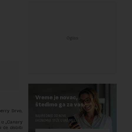
Vreme je novac,
štedimo ga za vas.
erry Drvo,
NAJVREDNIJE OD NOVE
EKONOMIJE STIŽE U VAŠ MEJL.
 u „Canary
i će dobiti