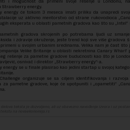
nti i mogućnost da primeni svoje rešenje u Londonu, n
u Strawberry energy.
y energy će tokom 3 meseca imati priliku da unapredi svo
nstalacije uz aktivno mentorstvo od strane rukovodioca „Can
ugih eksperata u oblasti pametnih gradova kao što su „Intel” 
pametnih gradova skrojenih po potrebama ljudi uz smanje
sksida i zdravije okruženje, jeste trend koji sve više gradova 
 primeni u svojim urbanim sredinama. Velika nam je čast što 
ompanija Velike Britanije u oblasti nekretnina Canary Wharf
eg rešenje za pametne gradove budućnosti kao što je London
savljević, osnivač i direktor „Strawberry energy”-a.
energy se u finale plasirao kao jedini startap u svojoj kategori
ritanije.
Challenge organizuje se sa ciljem identifikovanja i razvoj
a za pametne gradove, koje će upotpuniti i „opametiti” „Ca
na.
delova teksta je dozvoljeno, ali uz obavezno navođenje izvora i uz postavl
 tekstu na novaekonomija.rs