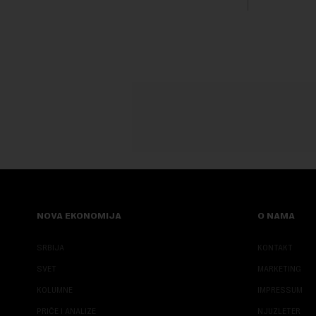
NOVA EKONOMIJA
O NAMA
SRBIJA
KONTAKT
SVET
MARKETING
KOLUMNE
IMPRESSUM
PRIČE I ANALIZE
NJUZLETER