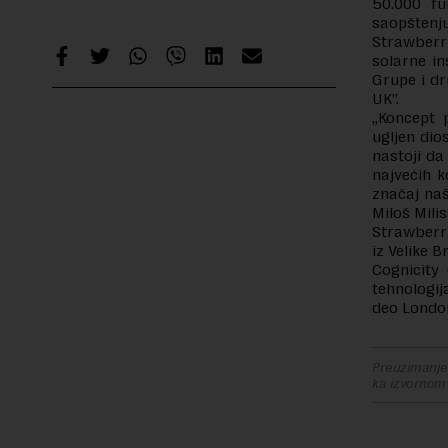
50.000 fu
saopštenj
Strawberr
solarne i
Grupe i dr
UK”.
„Koncept 
ugljen dio
nastoji da
najvećih k
značaj naš
Miloš Mili
Strawberry 
iz Velike B
Cognicity 
tehnologij
deo Londo
Preuzimanje 
ka izvornom