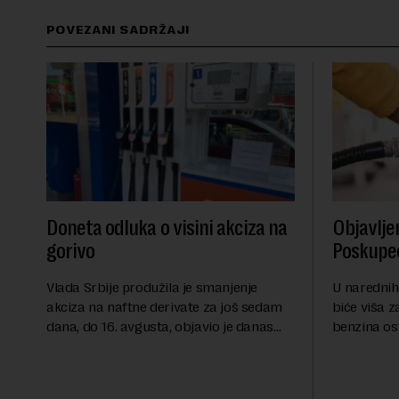
POVEZANI SADRŽAJI
Doneta odluka o visini akciza na
Objavlje
gorivo
Poskupeo
Vlada Srbije produžila je smanjenje
U narednih
akciza na naftne derivate za još sedam
biće viša z
dana, do 16. avgusta, objavio je danas
benzina os
RTS, a prenosi Beta.Postojeće smanjenje
evrodizel k
akciza važi do 9. avgusta kao mera
Cena benzin
ublažavanja po...
dinara po lit