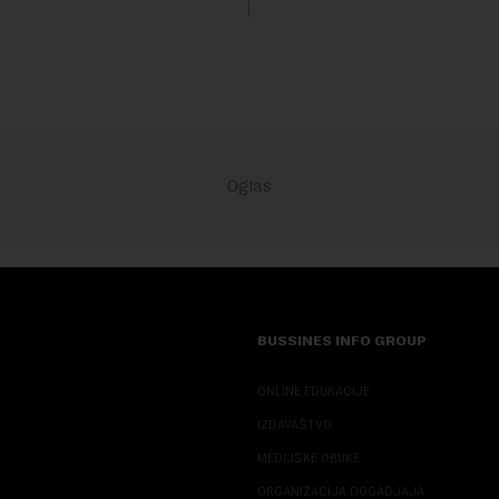
ovaj avio-gigant...
BUSSINES INFO GROUP
ONLINE EDUKACIJE
IZDAVAŠTVO
MEDIJSKE OBUKE
ORGANIZACIJA DOGADJAJA