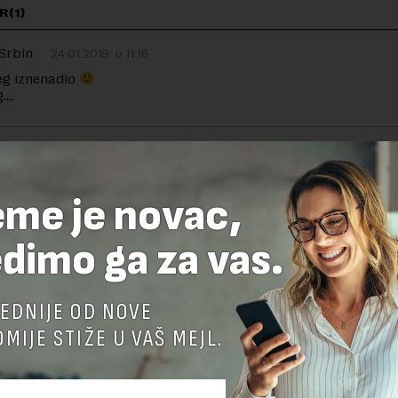
R(1)
Srbin
24.01.2019. u 11:16
eg iznenadio
g….
TE ODGOVOR
eme je novac,
dimo ga za vas.
EDNIJE OD NOVE
MIJE STIŽE U VAŠ MEJL.