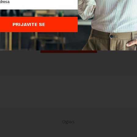
nja komentara, molimo vas da se upoznate sa
pravilima komentarisanja i p
ja sajta.
 zaštićen pomocu reCaptcha i Google.
Google Politika Privatnosti
i
Google
nja
su primenjeni.
PRIJAVITE SE