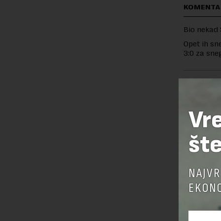
KOMENTA
Bio nekad 
Opet ih sn
3:0 za sne
OSTAVI
Vr
šte
NAJVR
EKONO