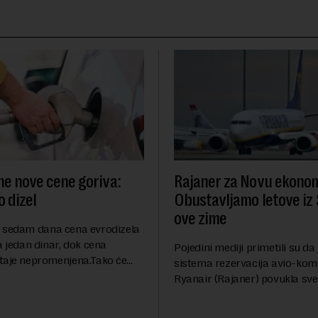
ne nove cene goriva:
Rajaner za Novu ekonom
 dizel
Obustavljamo letove iz 
ove zime
 sedam dana cena evrodizela
a jedan dinar, dok cena
Pojedini mediji primetili su da
taje nepromenjena.Tako će
sistema rezervacija avio-kom
oštati 227 dinara po litru.
Ryanair (Rajaner) povukla sve 
a, kao i dosad, biće 202
Niša. U odgovoru Novoj ekono
ru. ...
pitanje o razlozima za ovo pov