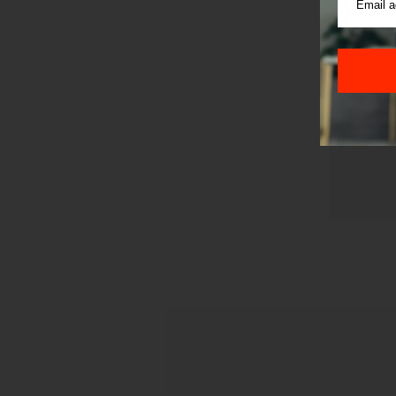
Pre sla
korišćen
Sajt je
Korišće