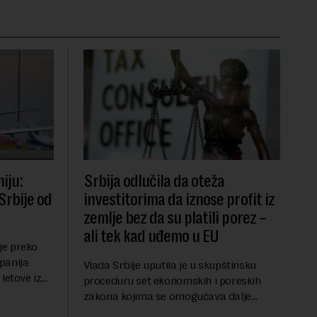
iju:
Srbija odlučila da oteža
Srbije od
investitorima da iznose profit iz
zemlje bez da su platili porez –
ali tek kad uđemo u EU
 je preko
panija
Vlada Srbije uputila je u skupštinsku
letove iz
proceduru set ekonomskih i poreskih
miji na
zakona kojima se omogućava dalje
lačenje,
usklađivanje domaćeg zakonodavstva sa