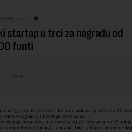
: Nova Ekonomija
i startap u trci za nagradu od
00 funti
y energy, srpski startap i kreator solarne platforme Strawb
e u finale Cognicity Challenge takmičenja.
mesečnog programa mentorstva od 23. februara do 15. maja
lovnoj četvrti istočnog Londona, biće odlučen pobednik koj