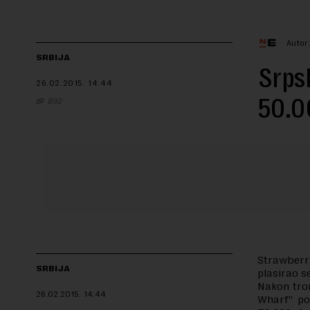
Autor
SRBIJA
Srpsk
26.02.2015.
14:44
50.0
B92
Strawberr
SRBIJA
plasirao s
Nakon tro
26.02.2015.
14:44
Wharf” pos