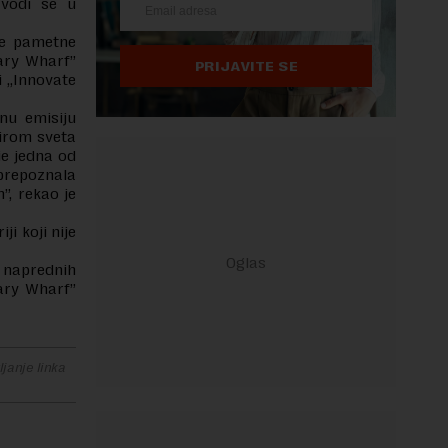
avodi se u
je pametne
ary Wharf”
PRIJAVITE SE
i „Innovate
nu emisiju
širom sveta
je jedna od
 prepoznala
”, rekao je
ji koji nije
a naprednih
nary Wharf”
janje linka