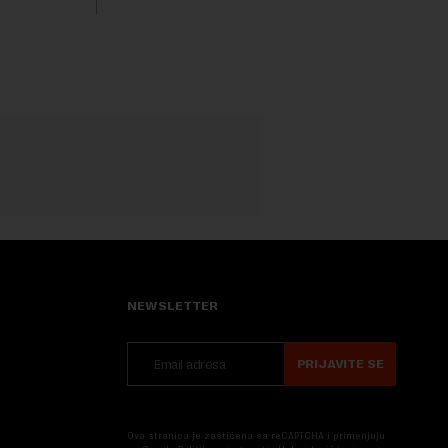
pravnim tekovinama Evropske unije i
ispunjavaju obaveze predvi...
NEWSLETTER
PRIJAVITE SE
Ova stranica je zaštićena sa reCAPTCHA i primenjuju