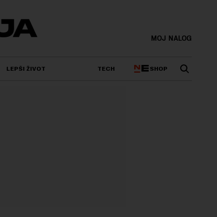
MOJ NALOG
SHOP
LEPŠI ŽIVOT
TECH