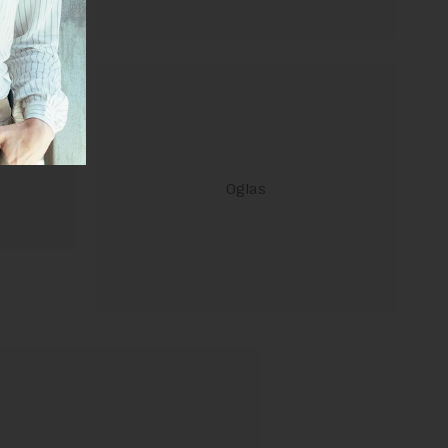
ravilima
 Uslovi