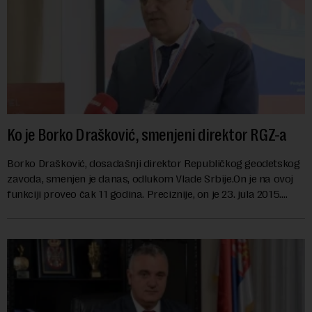
Ko je Borko Drašković, smenjeni direktor RGZ-a
Borko Drašković, dosadašnji direktor Republičkog geodetskog
zavoda, smenjen je danas, odlukom Vlade Srbije.On je na ovoj
funkciji proveo čak 11 godina. Preciznije, on je 23. jula 2015.
izabran za v.d. di...