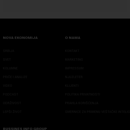
NOVA EKONOMIJA
O NAMA
SRBIJA
KONTAKT
SVET
MARKETING
KOLUMNE
IMPRESSUM
PRIČE I ANALIZE
NJUZLETER
VIDEO
KLIJENTI
PODCAST
POLITIKA PRIVATNOSTI
ODRŽIVOST
PRAVILA KORIŠĆENJA
LEPŠI ŽIVOT
SMERNICE ZA PRIMENU VEŠTAČKE INTELI
BUSSINES INFO GROUP