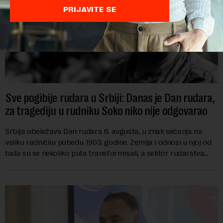
PRIJAVITE SE
Sve pogibije rudara u Srbiji: Danas je Dan rudara,
za tragediju u rudniku Soko niko nije odgovarao
Srbija obeležava Dan rudara 6. avgusta, u znak sećanja na
veliku radničku pobedu 1903. godine. Zemlja i odnosi u njoj od
tada su se nekoliko puta transformisali, a sektor rudarstva
danas karakterišu velike r...