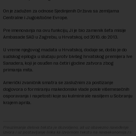
On je zadužen za odnose Sjedinjenih Država sa zemljama
Centralne i Jugoistočne Evrope.
Pre imenovanja na ovu funkciju, Ji je bio zamenik šefa misije
Ambasade SAD u Zagrebu, u Hrvatskoj, od 2010. do 2013.
U vreme njegovog madata u Hrvatskoj, dodaje se, došlo je do
sudskog epiloga u slučaju protv bivšeg hrvatskog premijera Ive
Sanadera, koji je osuđen na četiri godine zatvora zbog
primanja mita.
Američki zvaničnik smatra se zaslužnim za postizanje
dogovora o formiranju makedonske vlade posle višemesečnih
osporavanja i napetosti koje su kulminirale nasiljem u Sobranju
krajem aprila.
Preuzimanje delova teksta je dozvoljeno, ali uz obavezno navođenje
izvora i uz postavljanje linka ka izvornom tekstu na novaekonomija.rs