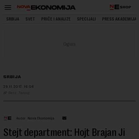
SHOP
SRBIJA
SVET
PRIČE I ANALIZE
SPECIJALI
PRESS AKADEMIJA
SRBIJA
29.11.2017.
16:06
Beta, Tanjug
Autor: Nova Ekonomija
Stejt department: Hojt Brajan Ji