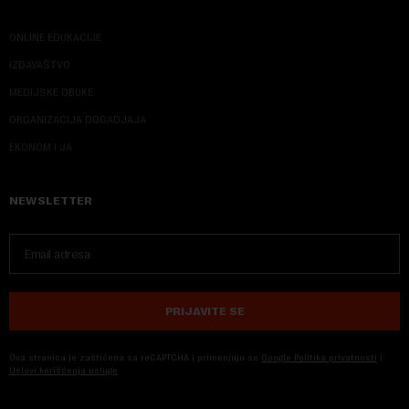
ONLINE EDUKACIJE
IZDAVAŠTVO
MEDIJSKE OBUKE
ORGANIZACIJA DOGADJAJA
EKONOM I JA
NEWSLETTER
PRIJAVITE SE
Ova stranica je zaštićena sa reCAPTCHA i primenjuju se
Google Politika privatnosti
i
Uslovi korišćenja usluge