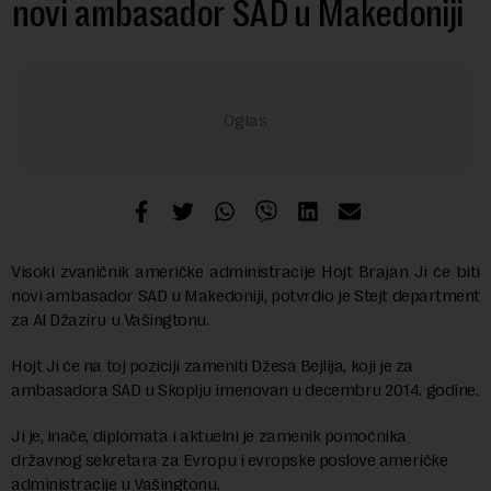
novi ambasador SAD u Makedoniji
Visoki zvaničnik američke administracije Hojt Brajan Ji će biti
novi ambasador SAD u Makedoniji, potvrdio je Stejt department
za Al Džaziru u Vašingtonu.
Hojt Ji će na toj poziciji zameniti Džesa Bejlija, koji je za
ambasadora SAD u Skoplju imenovan u decembru 2014. godine.
Ji je, inače, diplomata i aktuelni je zamenik pomoćnika
državnog sekretara za Evropu i evropske poslove američke
administracije u Vašingtonu.