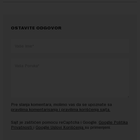
OSTAVITE ODGOVOR
Pre slanja komentara, molimo vas da se upoznate sa
pravilima komentarisanja i pravilima korišćenja sajta.
Sajt je zaštićen pomocu reCaptcha i Google.
Google Politika
Privatnosti
i
Google Uslovi Korišćenja
su primenjeni.