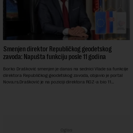
Smenjen direktor Republičkog geodetskog
zavoda: Napušta funkciju posle 11 godina
Borko Drašković smenjen je danas na sednici Vlade sa funkcije
direktora Republičkog geodetskog zavoda, objavio je portal
Nova.rs.Drašković je na poziciji direktora RGZ-a bio 11
godina.Kako piše Nova....