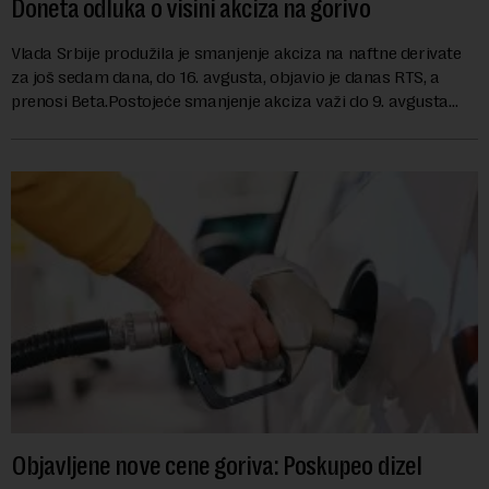
Doneta odluka o visini akciza na gorivo
Vlada Srbije produžila je smanjenje akciza na naftne derivate
za još sedam dana, do 16. avgusta, objavio je danas RTS, a
prenosi Beta.Postojeće smanjenje akciza važi do 9. avgusta
kao mera ublažavanja po...
Objavljene nove cene goriva: Poskupeo dizel