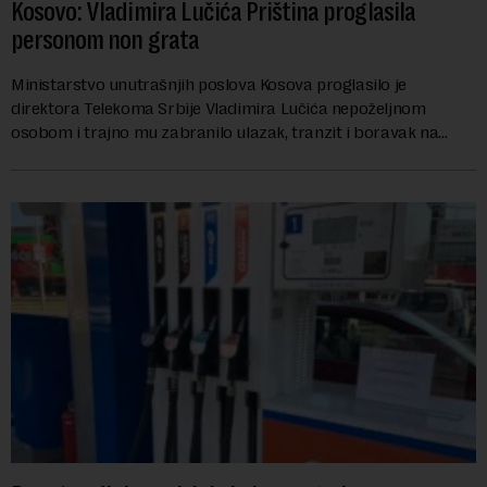
Kosovo: Vladimira Lučića Priština proglasila
personom non grata
Ministarstvo unutrašnjih poslova Kosova proglasilo je
direktora Telekoma Srbije Vladimira Lučića nepoželjnom
osobom i trajno mu zabranilo ulazak, tranzit i boravak na
Kosovu, navodeći kao razlog njegove javn...