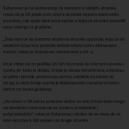
Šutanovac je na konferenciji za novinare u sedištu stranke,
rekao da je DS posle ovih izbora doživela najveću kadrovsku
promenu, i da sada sledi nova epoha u kojoj će stranka ponuditi
nova rešenja za građane.
„Želja nam je da budemo stožerna stranka opozicije, koja će na
sledećim izborima pobediti katastrofalni režim Aleksandra
Vučića“, rekao je Šutanovac novinarima u DS-u.
On je rekao da će politika DS biti bazirana na običnom čoveku i
životu, jer kako je dodao, Srbija je danas devastirana, smanjuju
se plate i penzije, povećavaju porezi, uvedene su akcize na
struju, a vladi Srbije važniji je Međunarodni monetarni fond i
deficit od života građana.
„Ovi izbori u DS bili su pokazna vežba za celu Srbiju kako mogu
na direktnim izborima da se izaberu predsednik i
potpredsednici“, rekao je Šutanovac i dodao da se nada da će
novi vid izbora biti model i za druge stranke.