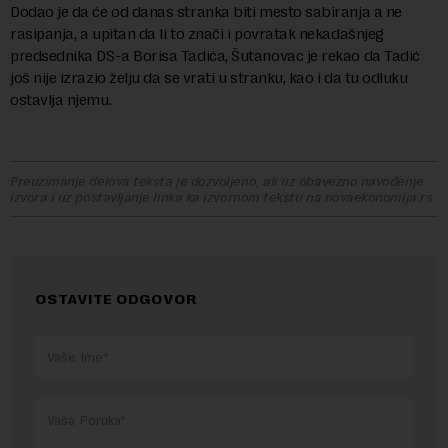
Dodao je da će od danas stranka biti mesto sabiranja a ne
rasipanja, a upitan da li to znači i povratak nekadašnjeg
predsednika DS-a Borisa Tadića, Šutanovac je rekao da Tadić
još nije izrazio želju da se vrati u stranku, kao i da tu odluku
ostavlja njemu.
Preuzimanje delova teksta je dozvoljeno, ali uz obavezno navođenje
izvora i uz postavljanje linka ka izvornom tekstu na novaekonomija.rs
OSTAVITE ODGOVOR