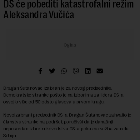
DS će pobediti katastrofalni režim
Aleksandra Vučića
Dragan Šutanovac izabran je za novog predsednika
Demokratske stranke pošto je na izborima za lidera DS-a
osvojio više od 50 odsto glasova u prvom krugu.
Novoizabrani predsednik DS-a Dragan Šutanovac zahvalio je
članstvu stranke na podršci, poručivši da je današnji
neposredan izbor rukovodstva DS-a pokazna vežba za celu
Srbiju.