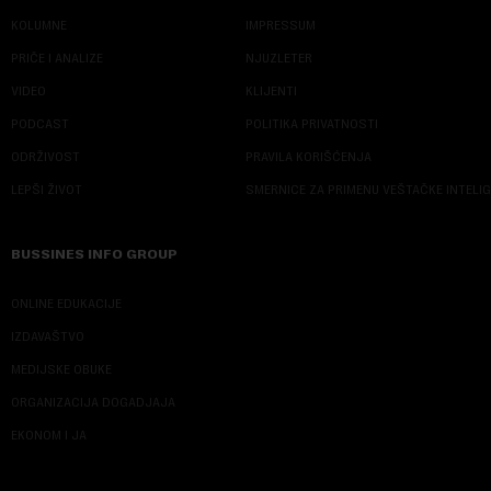
KOLUMNE
IMPRESSUM
PRIČE I ANALIZE
NJUZLETER
VIDEO
KLIJENTI
PODCAST
POLITIKA PRIVATNOSTI
ODRŽIVOST
PRAVILA KORIŠĆENJA
LEPŠI ŽIVOT
SMERNICE ZA PRIMENU VEŠTAČKE INTELI
BUSSINES INFO GROUP
ONLINE EDUKACIJE
IZDAVAŠTVO
MEDIJSKE OBUKE
ORGANIZACIJA DOGADJAJA
EKONOM I JA