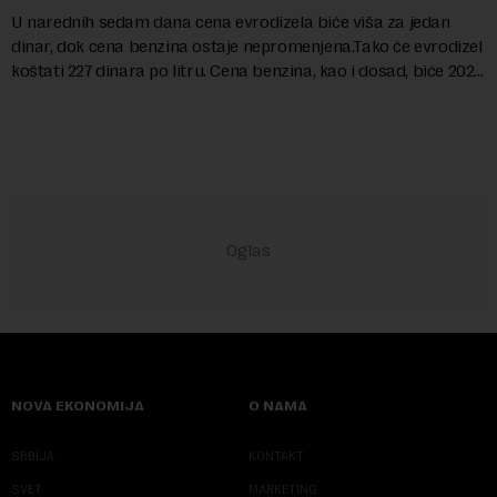
U narednih sedam dana cena evrodizela biće viša za jedan
dinar, dok cena benzina ostaje nepromenjena.Tako će evrodizel
koštati 227 dinara po litru. Cena benzina, kao i dosad, biće 202
dinara po litru. ...
NOVA EKONOMIJA
O NAMA
SRBIJA
KONTAKT
SVET
MARKETING