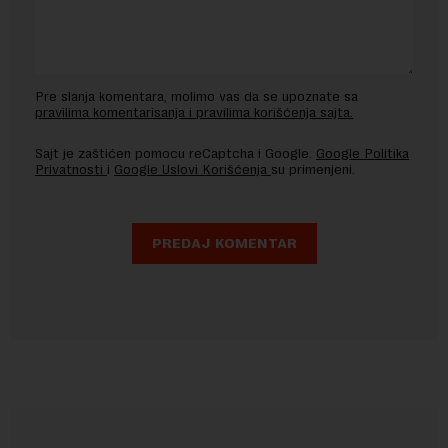
Pre slanja komentara, molimo vas da se upoznate sa
pravilima komentarisanja i pravilima korišćenja sajta.
Sajt je zaštićen pomocu reCaptcha i Google.
Google Politika
Privatnosti
i
Google Uslovi Korišćenja
su primenjeni.