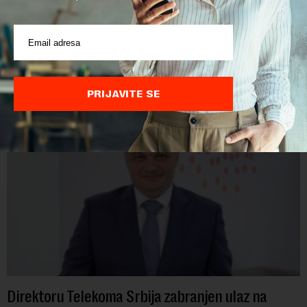
skeptični
Savez slobodnih sindikata predložio je Ministarstvu za rad
smanjenje granice za odlazak u penziju. Ukoliko bi njihov
predlog bio usvojen, žene bi u penziju išle sa 55, a muškarci sa
60 godina. Iako bi se ver...
PRIJAVITE SE
Direktoru Telekoma Srbija zabranjen ulaz na