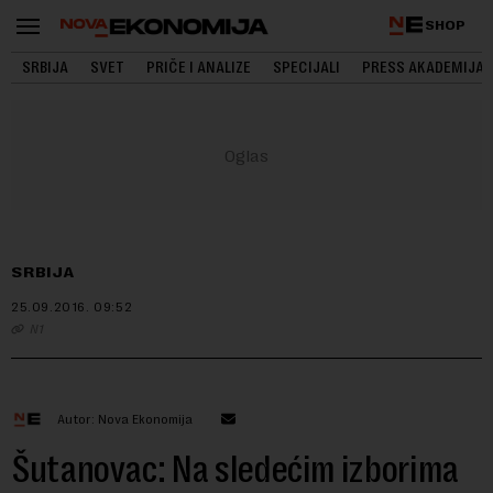
SHOP
SRBIJA
SVET
PRIČE I ANALIZE
SPECIJALI
PRESS AKADEMIJA
SRBIJA
25.09.2016.
09:52
N1
Autor: Nova Ekonomija
Šutanovac: Na sledećim izborima