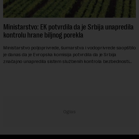
Ministarstvo: EK potvrdila da je Srbija unapredila
kontrolu hrane biljnog porekla
Ministarstvo poljoprivrede, šumarstva i vodoprivrede saopštilo
je danas da je Evropska komisija potvrdila da je Srbija
značajno unapredila sistem službenih kontrola bezbednosti
hrane biljnog porekla, te da k...