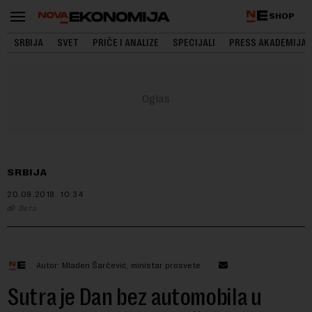
SHOP
SRBIJA
SVET
PRIČE I ANALIZE
SPECIJALI
PRESS AKADEMIJA
SRBIJA
20.09.2018.
10:34
Beta
Autor: Mladen Šarčević, ministar prosvete
Sutra je Dan bez automobila u