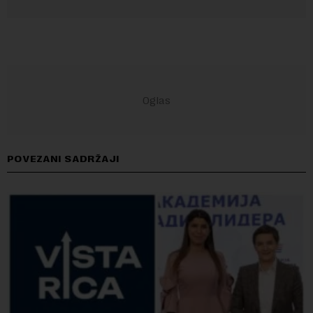
POVEZANI SADRŽAJI