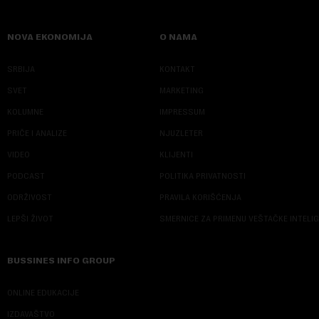
NOVA EKONOMIJA
O NAMA
SRBIJA
KONTAKT
SVET
MARKETING
KOLUMNE
IMPRESSUM
PRIČE I ANALIZE
NJUZLETER
VIDEO
KLIJENTI
PODCAST
POLITIKA PRIVATNOSTI
ODRŽIVOST
PRAVILA KORIŠĆENJA
LEPŠI ŽIVOT
SMERNICE ZA PRIMENU VEŠTAČKE INTELI
BUSSINES INFO GROUP
ONLINE EDUKACIJE
IZDAVAŠTVO