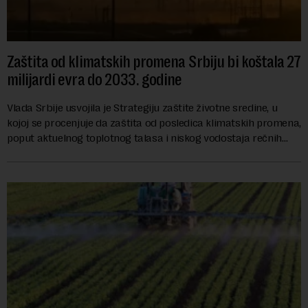
Zaštita od klimatskih promena Srbiju bi koštala 27
milijardi evra do 2033. godine
Vlada Srbije usvojila je Strategiju zaštite životne sredine, u
kojoj se procenjuje da zaštita od posledica klimatskih promena,
poput aktuelnog toplotnog talasa i niskog vodostaja rečnih
slivova, zahteva inve...