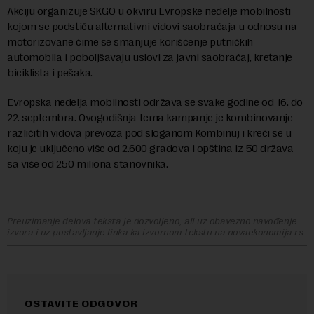
Akciju organizuje SKGO u okviru Evropske nedelje mobilnosti
kojom se podstiču alternativni vidovi saobraćaja u odnosu na
motorizovane čime se smanjuje korišćenje putničkih
automobila i poboljšavaju uslovi za javni saobraćaj, kretanje
biciklista i pešaka.
Evropska nedelja mobilnosti održava se svake godine od 16. do
22. septembra. Ovogodišnja tema kampanje je kombinovanje
različitih vidova prevoza pod sloganom Kombinuj i kreći se u
koju je uključeno više od 2.600 gradova i opština iz 50 država
sa više od 250 miliona stanovnika.
Preuzimanje delova teksta je dozvoljeno, ali uz obavezno navođenje
izvora i uz postavljanje linka ka izvornom tekstu na novaekonomija.rs
OSTAVITE ODGOVOR