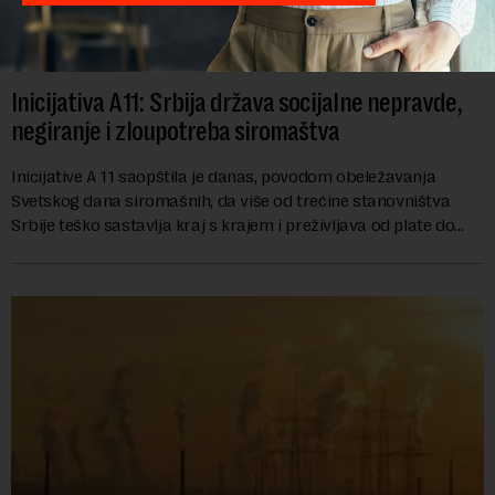
Inicijativa A11: Srbija država socijalne nepravde,
negiranje i zloupotreba siromaštva
Inicijative A 11 saopštila je danas, povodom obeležavanja
Svetskog dana siromašnih, da više od trećine stanovništva
Srbije teško sastavlja kraj s krajem i preživljava od plate do
plate.U saopštenju piše ...