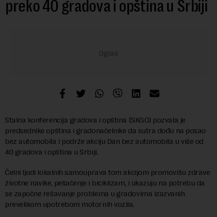
preko 40 gradova i opština u Srbiji
Stalna konferencija gradova i opština (SKGO) pozvala je
predsednike opština i gradonačelnike da sutra dođu na posao
bez automobila i podrže akciju Dan bez automobila u više od
40 gradova i opština u Srbiji.
Čelni ljudi lokalnih samouprava tom akcijom promovišu zdrave
životne navike, pešačenje i biciklizam, i ukazuju na potrebu da
se započne rešavanje problema u gradovima izazvanih
prevelikom upotrebom motornih vozila.