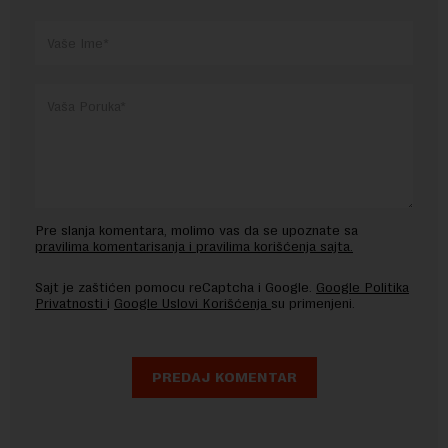
Pre slanja komentara, molimo vas da se upoznate sa
pravilima komentarisanja i pravilima korišćenja sajta.
Sajt je zaštićen pomocu reCaptcha i Google.
Google Politika
Privatnosti
i
Google Uslovi Korišćenja
su primenjeni.