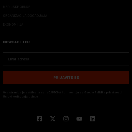
MEDIJSKE OBUKE
ORGANIZACIJA DOGADJAJA
EKONOM I JA
NEWSLETTER
PRIJAVITE SE
Ova stranica je zaštićena sa reCAPTCHA i primenjuju se
Google Politika privatnosti
i
Uslovi korišćenja usluge