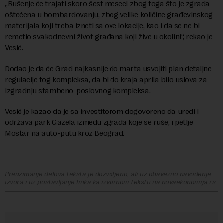
„Rušenje će trajati skoro šest meseci zbog toga što je zgrada
oštećena u bombardovanju, zbog velike količine građevinskog
materijala koji treba izneti sa ove lokacije, kao i da se ne bi
remetio svakodnevni život građana koji žive u okolini“, rekao je
Vesić.
Dodao je da će Grad najkasnije do marta usvojiti plan detaljne
regulacije tog kompleksa, da bi do kraja aprila bilo uslova za
izgradnju stambeno-poslovnog kompleksa.
Vesić je kazao da je sa investitorom dogovoreno da uredi i
održava park Gazela između zgrada koje se ruše, i petlje
Mostar na auto-putu kroz Beograd.
Preuzimanje delova teksta je dozvoljeno, ali uz obavezno navođenje
izvora i uz postavljanje linka ka izvornom tekstu na novaekonomija.rs