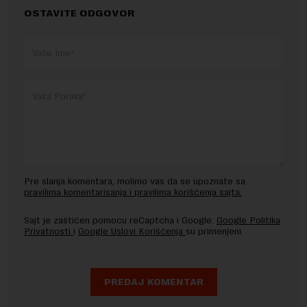
OSTAVITE ODGOVOR
Pre slanja komentara, molimo vas da se upoznate sa
pravilima komentarisanja i pravilima korišćenja sajta.
Sajt je zaštićen pomocu reCaptcha i Google.
Google Politika
Privatnosti
i
Google Uslovi Korišćenja
su primenjeni.