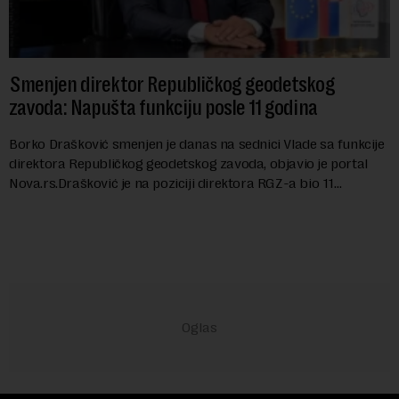
Smenjen direktor Republičkog geodetskog
zavoda: Napušta funkciju posle 11 godina
Borko Drašković smenjen je danas na sednici Vlade sa funkcije
direktora Republičkog geodetskog zavoda, objavio je portal
Nova.rs.Drašković je na poziciji direktora RGZ-a bio 11
godina.Kako piše Nova....