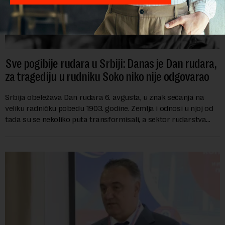
Sve pogibije rudara u Srbiji: Danas je Dan rudara,
za tragediju u rudniku Soko niko nije odgovarao
Srbija obeležava Dan rudara 6. avgusta, u znak sećanja na
veliku radničku pobedu 1903. godine. Zemlja i odnosi u njoj od
tada su se nekoliko puta transformisali, a sektor rudarstva
danas karakterišu velike r...