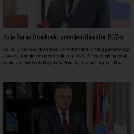
Ko je Borko Drašković, smenjeni direktor RGZ-a
Borko Drašković, dosadašnji direktor Republičkog geodetskog
zavoda, smenjen je danas, odlukom Vlade Srbije.On je na ovoj
funkciji proveo čak 11 godina. Preciznije, on je 23. jula 2015.
izabran za v.d. di...