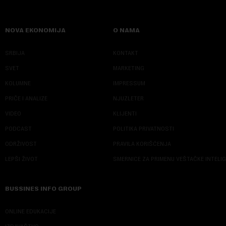
NOVA EKONOMIJA
O NAMA
SRBIJA
KONTAKT
SVET
MARKETING
KOLUMNE
IMPRESSUM
PRIČE I ANALIZE
NJUZLETER
VIDEO
KLIJENTI
PODCAST
POLITIKA PRIVATNOSTI
ODRŽIVOST
PRAVILA KORIŠĆENJA
LEPŠI ŽIVOT
SMERNICE ZA PRIMENU VEŠTAČKE INTELI
BUSSINES INFO GROUP
ONLINE EDUKACIJE