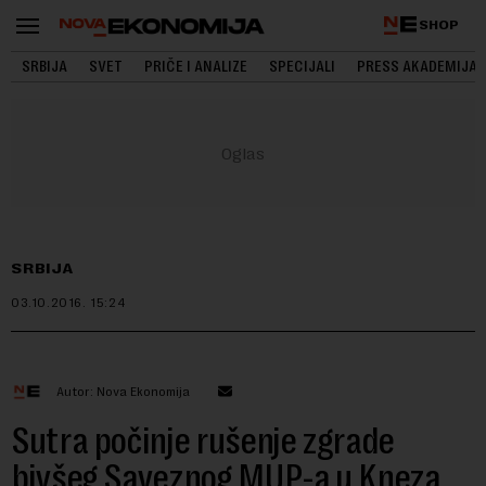
SHOP
SRBIJA
SVET
PRIČE I ANALIZE
SPECIJALI
PRESS AKADEMIJA
SRBIJA
03.10.2016.
15:24
Autor: Nova Ekonomija
Sutra počinje rušenje zgrade
bivšeg Saveznog MUP-a u Kneza