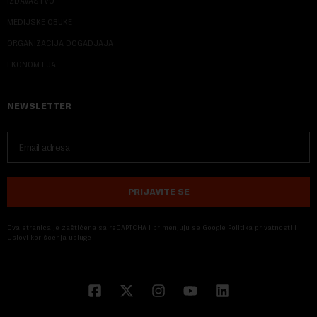
IZDAVAŠTVO
MEDIJSKE OBUKE
ORGANIZACIJA DOGADJAJA
EKONOM I JA
NEWSLETTER
PRIJAVITE SE
Ova stranica je zaštićena sa reCAPTCHA i primenjuju se
Google Politika privatnosti
i
Uslovi korišćenja usluge