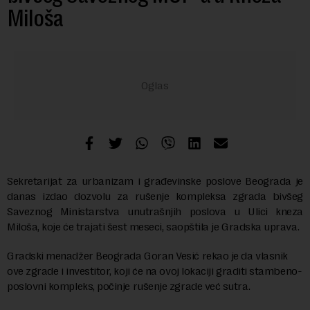
Miloša
Sekretarijat za urbanizam i građevinske poslove Beograda je
danas izdao dozvolu za rušenje kompleksa zgrada bivšeg
Saveznog Ministarstva unutrašnjih poslova u Ulici kneza
Miloša, koje će trajati šest meseci, saopštila je Gradska uprava.
Gradski menadžer Beograda Goran Vesić rekao je da vlasnik
ove zgrade i investitor, koji će na ovoj lokaciji graditi stambeno-
poslovni kompleks, počinje rušenje zgrade već sutra.