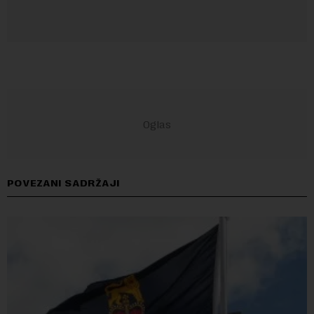
POVEZANI SADRŽAJI