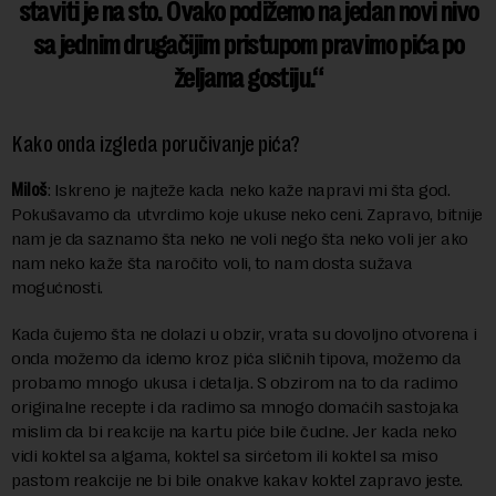
staviti je na sto. Ovako podižemo na jedan novi nivo
sa jednim drugačijim pristupom pravimo pića po
željama gostiju.
Kako onda izgleda poručivanje pića?
Miloš
: Iskreno je najteže kada neko kaže napravi mi šta god.
Pokušavamo da utvrdimo koje ukuse neko ceni. Zapravo, bitnije
nam je da saznamo šta neko ne voli nego šta neko voli jer ako
nam neko kaže šta naročito voli, to nam dosta sužava
mogućnosti.
Kada čujemo šta ne dolazi u obzir, vrata su dovoljno otvorena i
onda možemo da idemo kroz pića sličnih tipova, možemo da
probamo mnogo ukusa i detalja. S obzirom na to da radimo
originalne recepte i da radimo sa mnogo domaćih sastojaka
mislim da bi reakcije na kartu piće bile čudne. Jer kada neko
vidi koktel sa algama, koktel sa sirćetom ili koktel sa miso
pastom reakcije ne bi bile onakve kakav koktel zapravo jeste.