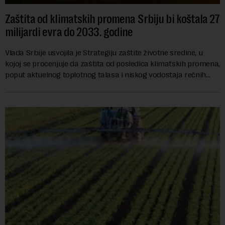
Zaštita od klimatskih promena Srbiju bi koštala 27
milijardi evra do 2033. godine
Vlada Srbije usvojila je Strategiju zaštite životne sredine, u
kojoj se procenjuje da zaštita od posledica klimatskih promena,
poput aktuelnog toplotnog talasa i niskog vodostaja rečnih
slivova, zahteva inve...