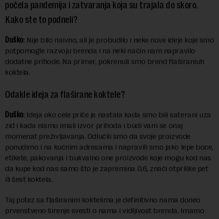
počela pandemija i zatvaranja koja su trajala do skoro.
Kako ste to podneli?
Duško
: Nije bilo naivno, ali je probudilo i neke nove ideje koje smo
potpomogle razvoju brenda i na neki način nam napravilo
dodatne prihode. Na primer, pokrenuli smo brend flaširaniuh
koktela.
Odakle ideja za flaširane koktele?
Duško
: Ideja oko cele priče je nastala kada smo bili saterani uza
zid i kada nismo imali izvor prihoda i budi vam se onaj
momenat preživljavanja. Odlučili smo da svoje proizvode
ponudimo i na kućnim adresama i napravili smo jako lepe boce,
etikete, pakovanja i bukvalno one proizvode koje mogu kod nas
da kupe kod nas samo što je zapremina 0,6, znači otprilike pet
ili šest koktela.
Taj potez sa flaširanim koktelima je definitivno nama doneo
prvenstveno širenje svesti o nama i vidljivost brenda. Imamo