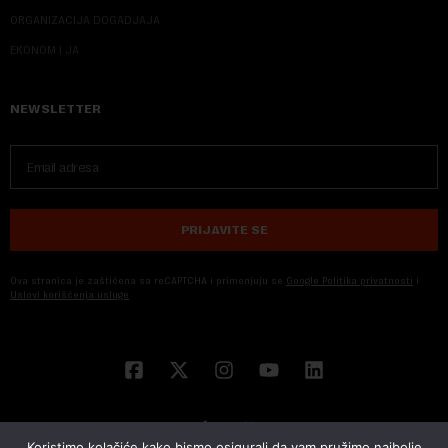
ORGANIZACIJA DOGADJAJA
EKONOM I JA
NEWSLETTER
PRIJAVITE SE
Ova stranica je zaštićena sa reCAPTCHA i primenjuju se
Google Politika privatnosti
i
Uslovi korišćenja usluge
Koristimo kolačiće kako bismo osigurali da vam pružimo najbolje