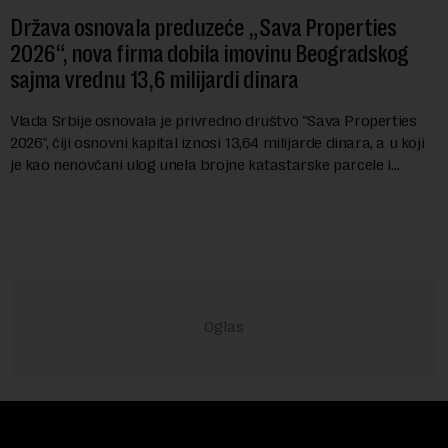
Država osnovala preduzeće „Sava Properties
2026“, nova firma dobila imovinu Beogradskog
sajma vrednu 13,6 milijardi dinara
Vlada Srbije osnovala je privredno društvo "Sava Properties
2026", čiji osnovni kapital iznosi 13,64 milijarde dinara, a u koji
je kao nenovčani ulog unela brojne katastarske parcele i
objekte u okviru kompl...