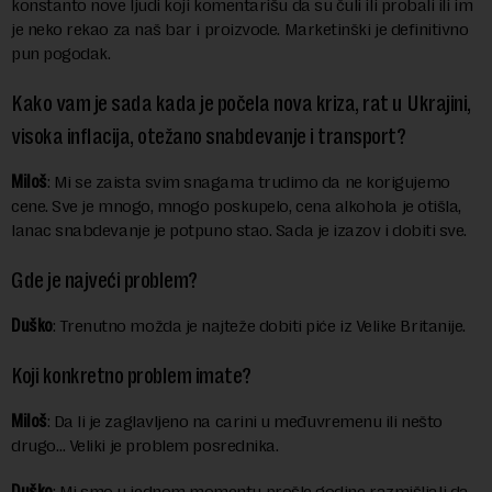
konstanto nove ljudi koji komentarišu da su čuli ili probali ili im
je neko rekao za naš bar i proizvode. Marketinški je definitivno
pun pogodak.
Kako vam je sada kada je počela nova kriza, rat u Ukrajini,
visoka inflacija, otežano snabdevanje i transport?
Miloš
: Mi se zaista svim snagama trudimo da ne korigujemo
cene. Sve je mnogo, mnogo poskupelo, cena alkohola je otišla,
lanac snabdevanje je potpuno stao. Sada je izazov i dobiti sve.
Gde je najveći problem?
Duško
: Trenutno možda je najteže dobiti piće iz Velike Britanije.
Koji konkretno problem imate?
Miloš
: Da li je zaglavljeno na carini u međuvremenu ili nešto
drugo… Veliki je problem posrednika.
Duško
: Mi smo u jednom momentu prošle godine razmišljali da