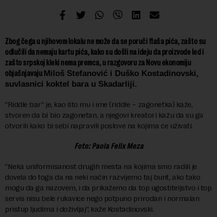
Zbog čega u njihovom lokalu ne može da se poruči flaša pića, zašto su
odlučili da nemaju kartu pića, kako su došli na ideju da proizvode led i
zašto srpskoj kleki nema premca, u razgovoru za Novu ekonomiju
objašnjavaju
Miloš Stefanović i Duško Kostadinovski,
suvlasnici koktel bara u Skadarliji.
“Riddle bar” je, kao što mu i ime (riddle – zagonetka) kaže,
stvoren da bi bio zagonetan, a njegovi kreatori kažu da su ga
otvorili kako bi sebi napravili poslove na kojima će uživati.
Foto: Paola Felix Meza
“Neka uniformisanost drugih mesta na kojima smo radili je
dovela do toga da na neki način razvijemo taj bunt, ako tako
mogu da ga nazovem, i da prikažemo da top ugostiteljstvo i top
servis nisu bele rukavice nego potpuno prirodan i normalan
pristup ljudima i doživljaj”, kaže Kostadinovski.