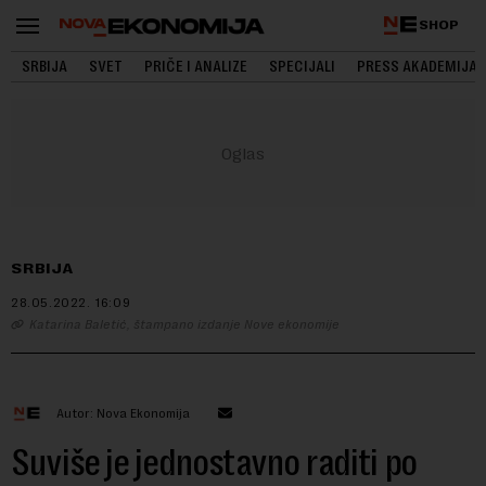
SHOP
SRBIJA
SVET
PRIČE I ANALIZE
SPECIJALI
PRESS AKADEMIJA
SRBIJA
28.05.2022.
16:09
Katarina Baletić, štampano izdanje Nove ekonomije
Autor: Nova Ekonomija
Suviše je jednostavno raditi po