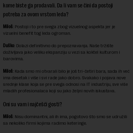
kome biste ga prodavali. Da li vam se čini da postoji
potreba za ovom vrstom leda?
Miloš
: Postoji i to pre svega zbog vizuelnog aspekta jer je
vizuelni benefit tog leda ogroman.
Duško
: Dolazi definitivno do prepoznavanja. Naše tržište
doživljava jako veliku ekspanziju u vezi sa koktel kulturom i
barovima.
Miloš
: Kada smo mi otvarali bilo je još tri-četiri bara, sada ih već
ima desetak i više i svi rade jako dobro. Svakako i pojava nove
srednje klase koja se pre svega odnosi na IT industriju, sve više
mladih profesionalaca koji su jako željni novih iskustava.
Oni su vam i najčešći gosti?
Miloš
: Nisu dominantni, ali ih ima, pogotovo što smo se udružili
sa nekoliko firmi kojima radimo keteringe.