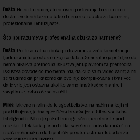
Duško
: Ne na taj način, ali mi, osim poslovanja bara imamo
dosta izvedenih biznisa tako da imamo i obuku za barmene,
profesionalne i entuzijaste.
Šta podrazumeva profesionalna obuka za barmene?
Duško
: Profesionalna obuka podrazumeva veću koncetraciju
ljudi, u smislu prostora u koji se dolazi. Generalno je poželjno da
nema nikakva prethodna iskustva jer uglavnom ta prethodna
iskustva dovode do momenta “da, da, čuo sam, video sam”, a mi
se trudimo da prikažemo da ovo nije komplikovana stvar već
da je vrlo jednostavna ukoliko samo imaš kućne manire i
vaspitanje, ostalo će se naučiti.
Miloš
: Iskreno mislim da je ugostiteljstvo, na način na koji mi
praktikujemo, jedna specifična branša jer je bitna socijalna
inteligencija. Bitno je pokriti mnogo sfera, umetnost, sport,
muziku… I tek kada posao toliko savršeno radiš da možeš da
radiš mehanički, a da ti psihički prostor ostane slobodan za
komunikaciju sa ljudima.