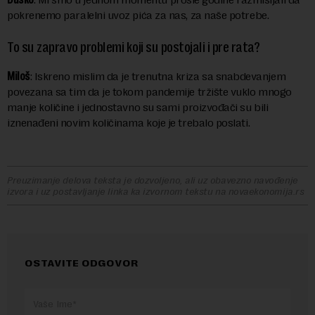
pokrenemo paralelni uvoz pića za nas, za naše potrebe.
To su zapravo problemi koji su postojali i pre rata?
Miloš
: Iskreno mislim da je trenutna kriza sa snabdevanjem
povezana sa tim da je tokom pandemije tržište vuklo mnogo
manje količine i jednostavno su sami proizvođači su bili
iznenađeni novim količinama koje je trebalo poslati.
Preuzimanje delova teksta je dozvoljeno, ali uz obavezno navođenje
izvora i uz postavljanje linka ka izvornom tekstu na novaekonomija.rs
OSTAVITE ODGOVOR