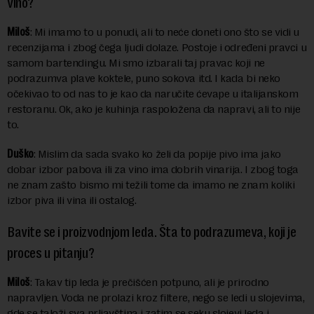
vino?
Miloš
: Mi imamo to u ponudi, ali to neće doneti ono što se vidi u
recenzijama i zbog čega ljudi dolaze. Postoje i određeni pravci u
samom bartendingu. Mi smo izbarali taj pravac koji ne
podrazumva plave koktele, puno sokova itd. I kada bi neko
očekivao to od nas to je kao da naručite ćevape u italijanskom
restoranu. Ok, ako je kuhinja raspoložena da napravi, ali to nije
to.
Duško
: Mislim da sada svako ko želi da popije pivo ima jako
dobar izbor pabova ili za vino ima dobrih vinarija. I zbog toga
ne znam zašto bismo mi težili tome da imamo ne znam koliki
izbor piva ili vina ili ostalog.
Bavite se i proizvodnjom leda. Šta to podrazumeva, koji je
proces u pitanju?
Miloš
: Takav tip leda je prečišćen potpuno, ali je prirodno
napravljen. Voda ne prolazi kroz filtere, nego se ledi u slojevima,
gde se taloži sva prljavština i zatim se seku slojevi leda i