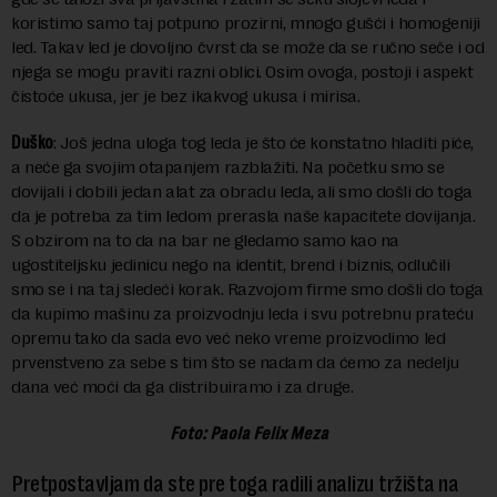
koristimo samo taj potpuno prozirni, mnogo gušći i homogeniji
led. Takav led je dovoljno čvrst da se može da se ručno seče i od
njega se mogu praviti razni oblici. Osim ovoga, postoji i aspekt
čistoće ukusa, jer je bez ikakvog ukusa i mirisa.
Duško
: Još jedna uloga tog leda je što će konstatno hladiti piće,
a neće ga svojim otapanjem razblažiti. Na početku smo se
dovijali i dobili jedan alat za obradu leda, ali smo došli do toga
da je potreba za tim ledom prerasla naše kapacitete dovijanja.
S obzirom na to da na bar ne gledamo samo kao na
ugostiteljsku jedinicu nego na identit, brend i biznis, odlučili
smo se i na taj sledeći korak. Razvojom firme smo došli do toga
da kupimo mašinu za proizvodnju leda i svu potrebnu prateću
opremu tako da sada evo već neko vreme proizvodimo led
prvenstveno za sebe s tim što se nadam da ćemo za nedelju
dana već moći da ga distribuiramo i za druge.
Foto: Paola Felix Meza
Pretpostavljam da ste pre toga radili analizu tržišta na