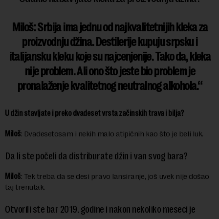
Miloš
: Srbija ima jednu od najkvalitetnijih kleka za
proizvodnju džina. Destilerije kupuju srpsku i
italijansku kleku koje su najcenjenije. Tako da, kleka
nije problem. Ali ono što jeste bio problem je
pronalaženje kvalitetnog neutralnog alkohola.
U džin stavljate i preko dvadeset vrsta začinskih trava i bilja?
Miloš
: Dvadesetosam i nekih malo atipičnih kao što je beli luk.
Da li ste počeli da distriburate džin i van svog bara?
Miloš
: Tek treba da se desi pravo lansiranje, još uvek nije došao
taj trenutak.
Otvorili ste bar 2019. godine i nakon nekoliko meseci je