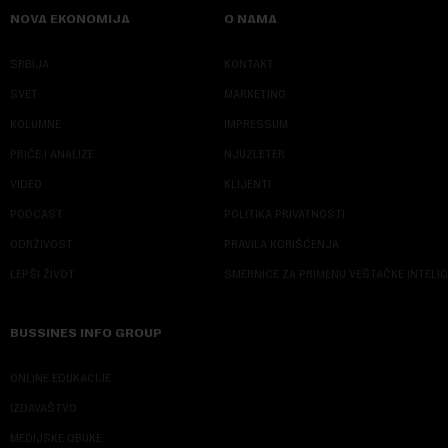
NOVA EKONOMIJA
O NAMA
SRBIJA
KONTAKT
SVET
MARKETING
KOLUMNE
IMPRESSUM
PRIČE I ANALIZE
NJUZLETER
VIDEO
KLIJENTI
PODCAST
POLITIKA PRIVATNOSTI
ODRŽIVOST
PRAVILA KORIŠĆENJA
LEPŠI ŽIVOT
SMERNICE ZA PRIMENU VEŠTAČKE INTELI
BUSSINES INFO GROUP
ONLINE EDUKACIJE
IZDAVAŠTVO
MEDIJSKE OBUKE