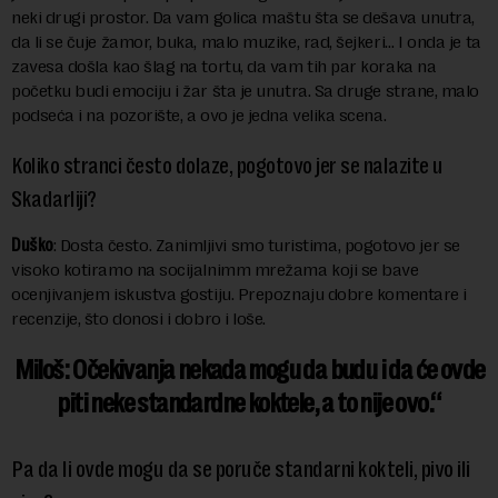
neki drugi prostor. Da vam golica maštu šta se dešava unutra,
da li se čuje žamor, buka, malo muzike, rad, šejkeri… I onda je ta
zavesa došla kao šlag na tortu, da vam tih par koraka na
početku budi emociju i žar šta je unutra. Sa druge strane, malo
podseća i na pozorište, a ovo je jedna velika scena.
Koliko stranci često dolaze, pogotovo jer se nalazite u
Skadarliji?
Duško
: Dosta često. Zanimljivi smo turistima, pogotovo jer se
visoko kotiramo na socijalnimm mrežama koji se bave
ocenjivanjem iskustva gostiju. Prepoznaju dobre komentare i
recenzije, što donosi i dobro i loše.
Miloš
: Očekivanja nekada mogu da budu i da će ovde
piti neke standardne koktele, a to nije ovo.
Pa da li ovde mogu da se poruče standarni kokteli, pivo ili