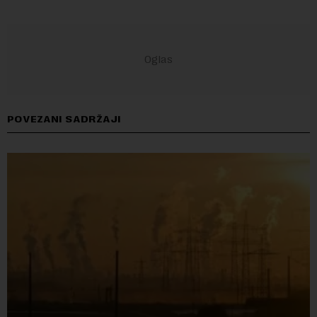
POVEZANI SADRŽAJI