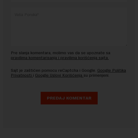
Pre slanja komentara, molimo vas da se upoznate sa
pravilima komentarisanja i pravilima korišćenja sajta.
Sajt je zaštićen pomocu reCaptcha i Google.
Google Politika
Privatnosti
i
Google Uslovi Korišćenja
su primenjeni.