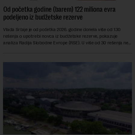
Od početka godine (barem) 122 miliona evra
podeljeno iz budžetske rezerve
Vlada Srbije je od početka 2026. godine donela više od 130
rešenja o upotrebi novca iz budžetske rezerve, pokazuje
analiza Radija Slobodne Evrope (RSE). U više od 30 rešenja ne
navodi se tačan iznos koji će ...