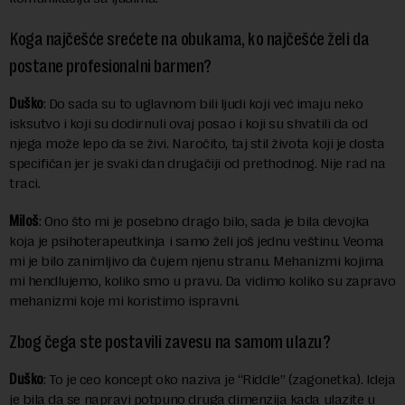
Koga najčešće srećete na obukama, ko najčešće želi da
postane profesionalni barmen?
Duško
: Do sada su to uglavnom bili ljudi koji već imaju neko
isksutvo i koji su dodirnuli ovaj posao i koji su shvatili da od
njega može lepo da se živi. Naročito, taj stil života koji je dosta
specifičan jer je svaki dan drugačiji od prethodnog. Nije rad na
traci.
Miloš
: Ono što mi je posebno drago bilo, sada je bila devojka
koja je psihoterapeutkinja i samo želi još jednu veštinu. Veoma
mi je bilo zanimljivo da čujem njenu stranu. Mehanizmi kojima
mi hendlujemo, koliko smo u pravu. Da vidimo koliko su zapravo
mehanizmi koje mi koristimo ispravni.
Zbog čega ste postavili zavesu na samom ulazu?
Duško
: To je ceo koncept oko naziva je “Riddle” (zagonetka). Ideja
je bila da se napravi potpuno druga dimenzija kada ulazite u