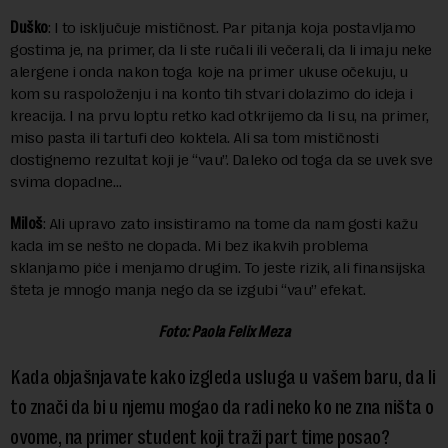
Duško
: I to isključuje mističnost. Par pitanja koja postavljamo
gostima je, na primer, da li ste ručali ili večerali, da li imaju neke
alergene i onda nakon toga koje na primer ukuse očekuju, u
kom su raspoloženju i na konto tih stvari dolazimo do ideja i
kreacija. I na prvu loptu retko kad otkrijemo da li su, na primer,
miso pasta ili tartufi deo koktela. Ali sa tom mističnosti
dostignemo rezultat koji je “vau”. Daleko od toga da se uvek sve
svima dopadne…
Miloš
: Ali upravo zato insistiramo na tome da nam gosti kažu
kada im se nešto ne dopada. Mi bez ikakvih problema
sklanjamo piće i menjamo drugim. To jeste rizik, ali finansijska
šteta je mnogo manja nego da se izgubi “vau” efekat.
Foto: Paola Felix Meza
Kada objašnjavate kako izgleda usluga u vašem baru, da li
to znači da bi u njemu mogao da radi neko ko ne zna ništa o
ovome, na primer student koji traži part time posao?