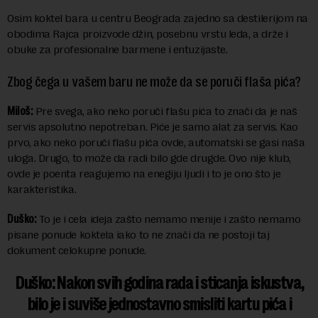
Osim koktel bara u centru Beograda zajedno sa destilerijom na
obodima Rajca proizvode džin, posebnu vrstu leda, a drže i
obuke za profesionalne barmene i entuzijaste.
Zbog čega u vašem baru ne može da se poruči flaša pića?
Miloš:
Pre svega, ako neko poruči flašu pića to znači da je naš
servis apsolutno nepotreban. Piće je samo alat za servis. Kao
prvo, ako neko poruči flašu pića ovde, automatski se gasi naša
uloga. Drugo, to može da radi bilo gde drugde. Ovo nije klub,
ovde je poenta reagujemo na enegiju ljudi i to je ono što je
karakteristika.
Duško:
To je i cela ideja zašto nemamo menije i zašto nemamo
pisane ponude koktela iako to ne znači da ne postoji taj
dokument celokupne ponude.
Duško: Nakon svih godina rada i sticanja iskustva,
bilo je i suviše jednostavno smisliti kartu pića i