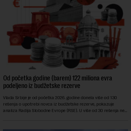
Od početka godine (barem) 122 miliona evra
podeljeno iz budžetske rezerve
Vlada Srbije je od početka 2026. godine donela više od 130
rešenja o upotrebi novca iz budžetske rezerve, pokazuje
analiza Radija Slobodne Evrope (RSE). U više od 30 rešenja ne
navodi se tačan iznos koji će ...