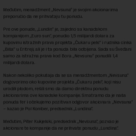
Međutim, menadžment „Nevsuna“ je svojim akcionarima
preporučio da ne prihvataju tu ponudu.
Pre ove ponude, „Lundin“ je, zajedno sa kanadskom
kompanijom „Euro sun“, ponudio 1,5 milijardi dolara za
kupovinu istražnih prava projekta „Čukaru peki“ i rudnika cinka
„Biša“ u Eritreji, ali je i ta ponuda bila odbijena. Sada su Šveđani
samo za istražna prava kod Bora „Nevsunu“ ponudili 1,4
milijardi dolara.
Nakon nekoliko pokušaja da se sa menadžmentom „Nevsuna“
dogovorimo oko kupovine projekta „Čukaru peki“, koji nisu
urodili plodom, rešili smo da damo direktnu ponudu
akcionarima ove kanadske kompanije. Smatramo da je naša
ponuda fer i očekujemo pozitivan odgovor akcionara „Nevsuna“
– kazao je Pol Koniber, predsednik „Lundina“.
Međutim, Piter Kukjelski, predsednik „Nevsuna“, pozvao je
akcionare te kompanije da ne prihvate ponudu „Lundina“.