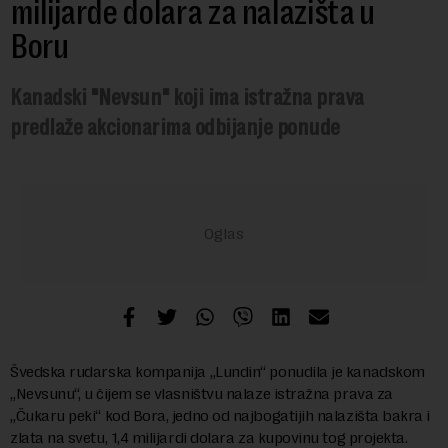
milijarde dolara za nalazišta u
Boru
Kanadski "Nevsun" koji ima istražna prava
predlaže akcionarima odbijanje ponude
Švedska rudarska kompanija „Lundin“ ponudila je kanadskom
„Nevsunu“, u čijem se vlasništvu nalaze istražna prava za
„Čukaru peki“ kod Bora, jedno od najbogatijih nalazišta bakra i
zlata na svetu, 1,4 milijardi dolara za kupovinu tog projekta.