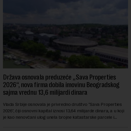
Država osnovala preduzeće „Sava Properties
2026“, nova firma dobila imovinu Beogradskog
sajma vrednu 13,6 milijardi dinara
Vlada Srbije osnovala je privredno društvo "Sava Properties
2026", čiji osnovni kapital iznosi 13,64 milijarde dinara, a u koji
je kao nenovčani ulog unela brojne katastarske parcele i
objekte u okviru kompl...