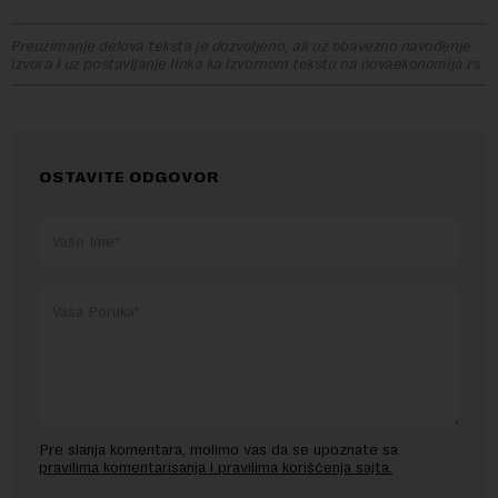
Preuzimanje delova teksta je dozvoljeno, ali uz obavezno navođenje
izvora i uz postavljanje linka ka izvornom tekstu na novaekonomija.rs
OSTAVITE ODGOVOR
Pre slanja komentara, molimo vas da se upoznate sa
pravilima komentarisanja i pravilima korišćenja sajta.