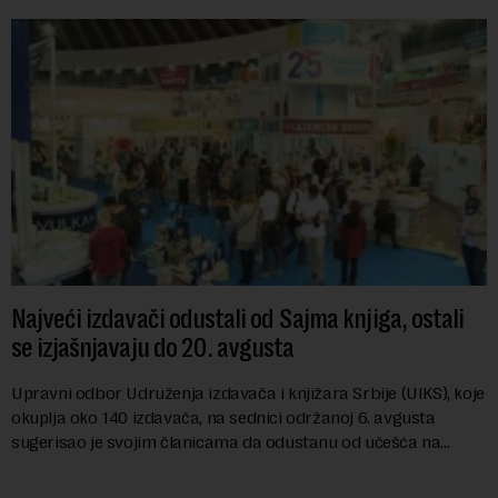
Najveći izdavači odustali od Sajma knjiga, ostali
se izjašnjavaju do 20. avgusta
Upravni odbor Udruženja izdavača i knjižara Srbije (UIKS), koje
okuplja oko 140 izdavača, na sednici održanoj 6. avgusta
sugerisao je svojim članicama da odustanu od učešća na
predstojećem Sajmu knjiga. Vrem...