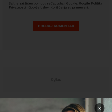
Sajt je zaštićen pomocu reCaptcha i Google.
Google Politika
Privatnosti
i
Google Uslovi Korišćenja
su primenjeni.
POVEZANI SADRŽAJI
x