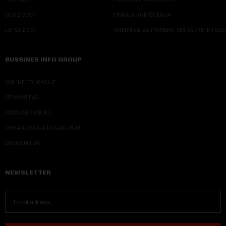
ODRŽIVOST
PRAVILA KORIŠĆENJA
LEPŠI ŽIVOT
SMERNICE ZA PRIMENU VEŠTAČKE INTELI
BUSSINES INFO GROUP
ONLINE EDUKACIJE
IZDAVAŠTVO
MEDIJSKE OBUKE
ORGANIZACIJA DOGADJAJA
EKONOM I JA
NEWSLETTER