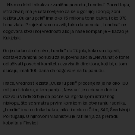
– Nismo dobili nikakvu zvaničnu ponudu „Lundina“. Pored toga,
istraživanjima je ustanovljeno da se u gornjoj i donjoj zoni
ležišta „Čukaru peki“ ima oko 15 miliona tona bakra i oko 370
tona zlata. Projekat smo razvili, tako da ponuda „Lundina“ ne
odgovara stvarnoj vrednosti akcija naše kompanije – kazao je
Kukjelski.
On je dodao da će, ako „Lundin“ do 27. jula, kako su objavili,
dostavi zvaničnu ponudu za kupovinu akcija „Nevsuna“, o tome
odlučivati posebni komitet nezavisnih direktora, koji bi, u tom
slučaju, imali 105 dana da odgovore na tu ponudu.
Inače, vrednost ležišta „Čukaru peki“ procenjena je na oko 100
milijardi dolara, a kompanija „Nevsun“ je nedavno dobila
dozvolu Vlade Srbije da počne sa izgrdanjom istražnog
niskopa, što se smatra prvim korakom ka otvaranju rudnika.
„Lundin“ ima rudnike bakra, nikla i cinka u Čileu, SAD, Švedskoj i
Portugaliji. U njihovom vlasništvu je rafinerija za preradu
kobalta u Finskoj.