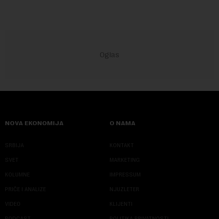
NOVA EKONOMIJA
O NAMA
SRBIJA
KONTAKT
SVET
MARKETING
KOLUMNE
IMPRESSUM
PRIČE I ANALIZE
NJUZLETER
VIDEO
KLIJENTI
PODCAST
POLITIKA PRIVATNOSTI