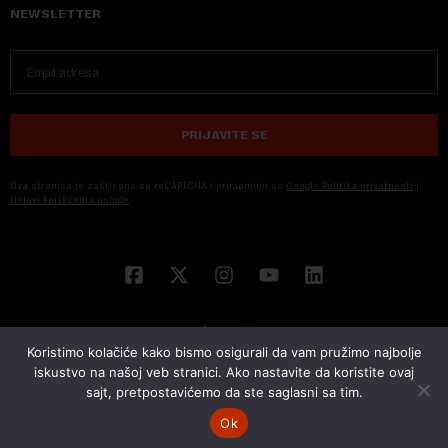
NEWSLETTER
PRIJAVITE SE
Ova stranica je zaštićena sa reCAPTCHA i primenjuju se
Google Politika privatnosti
i
Uslovi korišćenja usluge
Koristimo kolačiće kako bismo osigurali da vam pružimo najbolje
iskustvo na našoj veb stranici. Ako nastavite da koristite ovaj
sajt, pretpostavićemo da ste saglasni sa tim.
© 2026 NOVA EKONOMIJA | SVA PRAVA ZADŽANA | DEVELOPED BY
CUBES
Ok