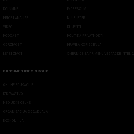
KOLUMNE
IMPRESSUM
PRIČE I ANALIZE
NJUZLETER
VIDEO
KLIJENTI
PODCAST
POLITIKA PRIVATNOSTI
ODRŽIVOST
PRAVILA KORIŠĆENJA
LEPŠI ŽIVOT
SMERNICE ZA PRIMENU VEŠTAČKE INTELI
BUSSINES INFO GROUP
ONLINE EDUKACIJE
IZDAVAŠTVO
MEDIJSKE OBUKE
ORGANIZACIJA DOGADJAJA
EKONOM I JA