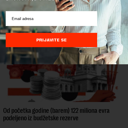
Ministarstvo poljoprivrede, šumarstva i vodoprivrede saopštilo
je danas da je Evropska komisija potvrdila da je Srbija
značajno unapredila sistem službenih kontrola bezbednosti
hrane biljnog porekla, te da k...
PRIJAVITE SE
Od početka godine (barem) 122 miliona evra
podeljeno iz budžetske rezerve