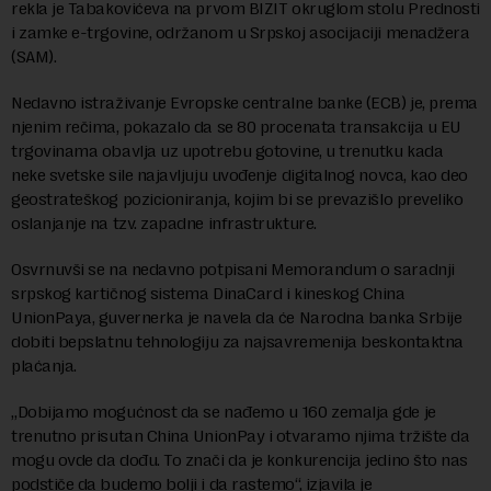
rekla je Tabakovićeva na prvom BIZIT okruglom stolu Prednosti
i zamke e-trgovine, održanom u Srpskoj asocijaciji menadžera
(SAM).
Nedavno istraživanje Evropske centralne banke (ECB) je, prema
njenim rečima, pokazalo da se 80 procenata transakcija u EU
trgovinama obavlja uz upotrebu gotovine, u trenutku kada
neke svetske sile najavljuju uvođenje digitalnog novca, kao deo
geostrateškog pozicioniranja, kojim bi se prevazišlo preveliko
oslanjanje na tzv. zapadne infrastrukture.
Osvrnuvši se na nedavno potpisani Memorandum o saradnji
srpskog kartičnog sistema DinaCard i kineskog China
UnionPaya, guvernerka je navela da će Narodna banka Srbije
dobiti bepslatnu tehnologiju za najsavremenija beskontaktna
plaćanja.
„Dobijamo mogućnost da se nađemo u 160 zemalja gde je
trenutno prisutan China UnionPay i otvaramo njima tržište da
mogu ovde da dođu. To znači da je konkurencija jedino što nas
podstiče da budemo bolji i da rastemo“, izjavila je