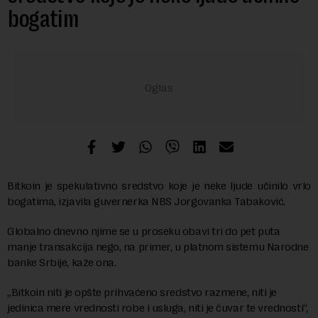
bogatim
Bitkoin je spekulativno sredstvo koje je neke ljude učinilo vrlo
bogatima, izjavila guvernerka NBS Jorgovanka Tabaković.
Globalno dnevno njime se u proseku obavi tri do pet puta
manje transakcija nego, na primer, u platnom sistemu Narodne
banke Srbije, kaže ona.
„Bitkoin niti je opšte prihvaćeno sredstvo razmene, niti je
jedinica mere vrednosti robe i usluga, niti je čuvar te vrednosti“,