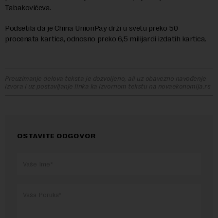
Tabakovićeva.
Podsetila da je China UnionPay drži u svetu preko 50
procenata kartica, odnosno preko 6,5 milijardi izdatih kartica.
Preuzimanje delova teksta je dozvoljeno, ali uz obavezno navođenje
izvora i uz postavljanje linka ka izvornom tekstu na novaekonomija.rs
OSTAVITE ODGOVOR