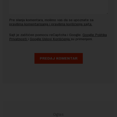
Pre slanja komentara, molimo vas da se upoznate sa
pravilima komentarisanja i pravilima korišćenja sajta.
Sajt je zaštićen pomocu reCaptcha i Google.
Google Politika
Privatnosti
i
Google Uslovi Korišćenja
su primenjeni.