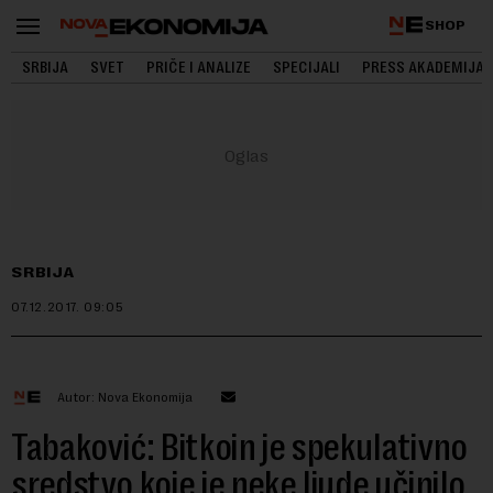
SHOP
SRBIJA
SVET
PRIČE I ANALIZE
SPECIJALI
PRESS AKADEMIJA
SRBIJA
07.12.2017.
09:05
Autor: Nova Ekonomija
Tabaković: Bitkoin je spekulativno
sredstvo koje je neke ljude učinilo