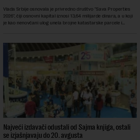
Vlada Srbije osnovala je privredno društvo "Sava Properties
2026", čiji osnovni kapital iznosi 13,64 milijarde dinara, a u koji
je kao nenovčani ulog unela brojne katastarske parcele i
objekte u okviru kompl...
Najveći izdavači odustali od Sajma knjiga, ostali
se izjašnjavaju do 20. avgusta