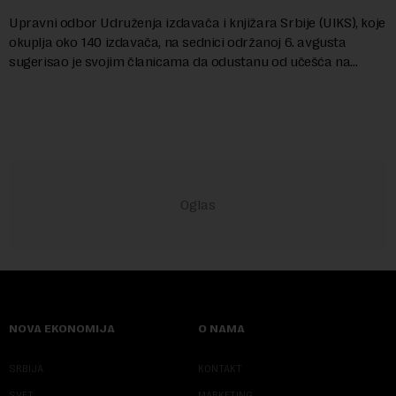
Upravni odbor Udruženja izdavača i knjižara Srbije (UIKS), koje
okuplja oko 140 izdavača, na sednici održanoj 6. avgusta
sugerisao je svojim članicama da odustanu od učešća na
predstojećem Sajmu knjiga. Vrem...
NOVA EKONOMIJA
O NAMA
SRBIJA
KONTAKT
SVET
MARKETING