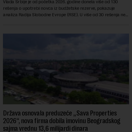
Vlada Srbije je od početka 2026. godine donela više od 130
rešenja o upotrebi novca iz budžetske rezerve, pokazuje
analiza Radija Slobodne Evrope (RSE). U više od 30 rešenja ne
navodi se tačan iznos koji će ...
Država osnovala preduzeće „Sava Properties
2026“, nova firma dobila imovinu Beogradskog
sajma vrednu 13,6 milijardi dinara