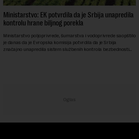
Ministarstvo: EK potvrdila da je Srbija unapredila
kontrolu hrane biljnog porekla
Ministarstvo poljoprivrede, šumarstva i vodoprivrede saopštilo
je danas da je Evropska komisija potvrdila da je Srbija
značajno unapredila sistem službenih kontrola bezbednosti
hrane biljnog porekla, te da k...