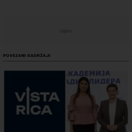
POVEZANI SADRŽAJI