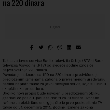
na 220 dinara
Taksa za javne servise Radio-televizija Srbije (RTS) i Radio
televizija Vojvodine (RTV) od sledeće godine iznosiće
najverovatnije 220 dinara.
Povećanje naknade sa 150 na 220 dinara predviđeno je
predloženim izmenama Zakona o privremenom uređivanju
načina naplate takse za javni medijski servis, koje su ušle u
skupštinsku proceduru.
Ukoliko novi propis bude usvojen u predloženom obliku,
građani će posle 1. januara dobiti za 70 dinara uvećane
račune za električnu energiju, što je prvo poskupljenje TV
takse od 31. decembra 2015. godine. Izmene zakona