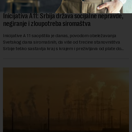
Inicijativa A11: Srbija država socijalne nepravde,
negiranje i zloupotreba siromaštva
Inicijative A 11 saopštila je danas, povodom obeležavanja
Svetskog dana siromašnih, da više od trećine stanovništva
Srbije teško sastavlja kraj s krajem i preživljava od plate do
plate.U saopštenju piše ...