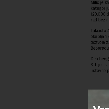
Milić je k
kategoriju
120.000 d
rad bez n
Taksista 
okupljeni 
dozvole z
Beogradu
Deo beogr
Srbije, t
ustavno p
Preuzimanje 
ka izvornom