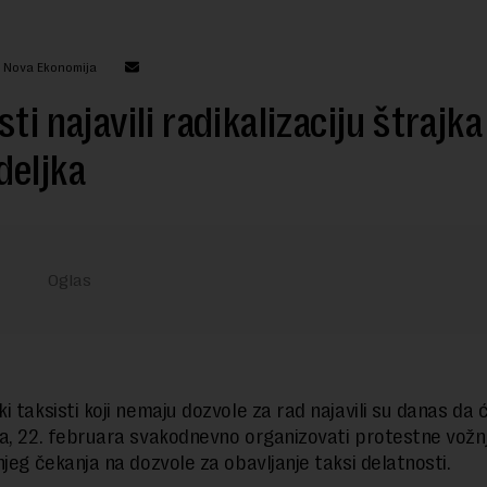
: Nova Ekonomija
sti najavili radikalizaciju štrajka
deljka
i taksisti koji nemaju dozvole za rad najavili su danas da 
a, 22. februara svakodnevno organizovati protestne vožn
njeg čekanja na dozvole za obavljanje taksi delatnosti.