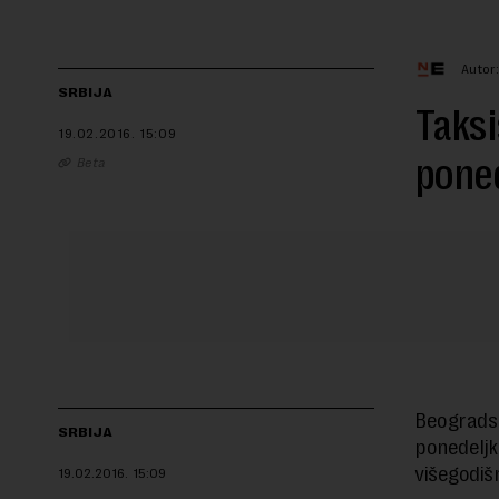
Autor
SRBIJA
Taksi
19.02.2016.
15:09
pone
Beta
Beogradsk
SRBIJA
ponedeljk
višegodiš
19.02.2016.
15:09