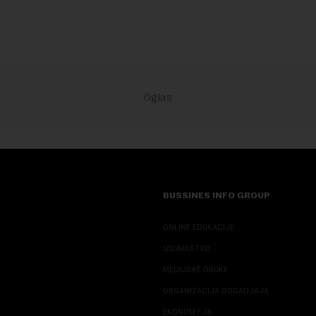
velike r...
BUSSINES INFO GROUP
ONLINE EDUKACIJE
IZDAVAŠTVO
MEDIJSKE OBUKE
ORGANIZACIJA DOGADJAJA
EKONOM I JA