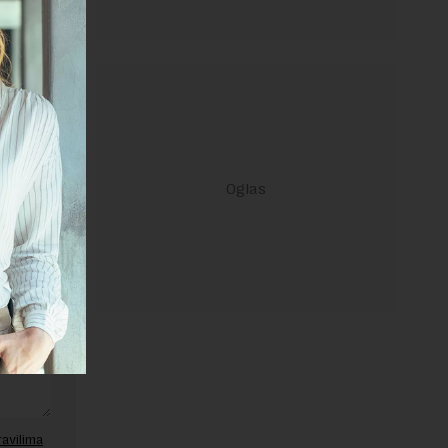
REPLY
ravilima