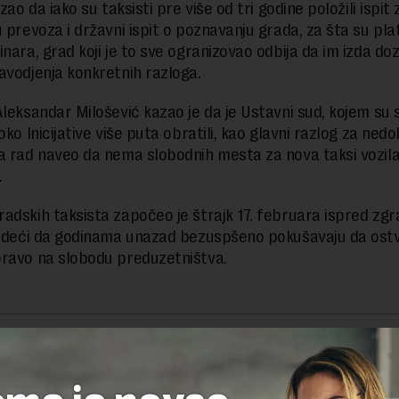
azao da iako su taksisti pre više od tri godine položili ispit
 prevoza i državni ispit o poznavanju grada, za šta su plati
inara, grad koji je to sve ogranizovao odbija da im izda do
avodjenja konkretnih razloga.
Aleksandar Milošević kazao je da je Ustavni sud, kojem su 
oko Inicijative više puta obratili, kao glavni razlog za nedo
a rad naveo da nema slobodnih mesta za nova taksi vozila
.
adskih taksista započeo je štrajk 17. februara ispred zg
vrdeći da godinama unazad bezuspšeno pokušavaju da ost
ravo na slobodu preduzetništva.
delova teksta je dozvoljeno, ali uz obavezno navođenje izvora i uz postavl
 tekstu na novaekonomija.rs