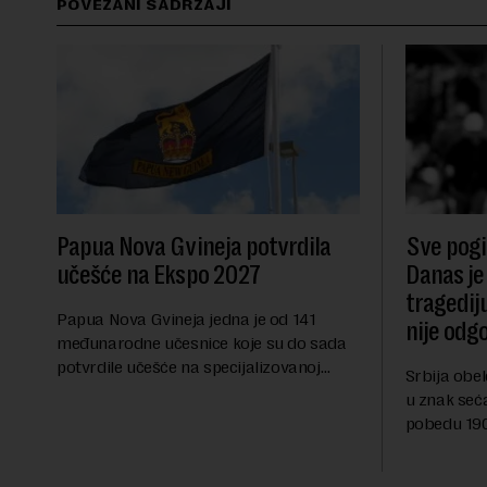
POVEZANI SADRŽAJI
Papua Nova Gvineja potvrdila
Sve pogib
učešće na Ekspo 2027
Danas je
tragedij
Papua Nova Gvineja jedna je od 141
nije odg
međunarodne učesnice koje su do sada
potvrdile učešće na specijalizovanoj
Srbija obe
međunarodnoj izložbi "Ekspu 2027"
u znak seć
Beograd, gde će predstaviti i kao državu
pobedu 1903
sa najvećom jezičkom ra...
njoj od tad
transformi