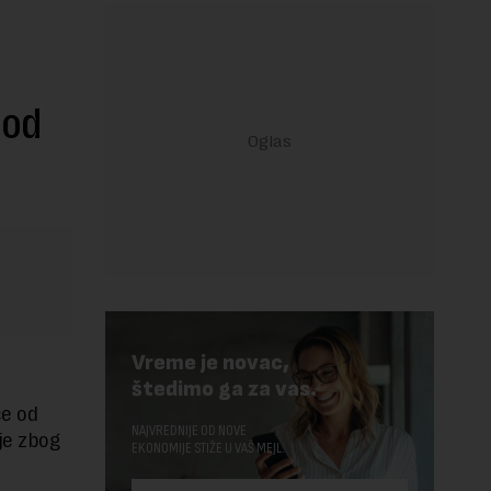
 od
Vreme je novac,
štedimo ga za vas.
će od
NAJVREDNIJE OD NOVE
je zbog
EKONOMIJE STIŽE U VAŠ MEJL.