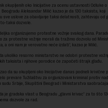
ik okupljenih oko Inicijative za ocenu ustavnosti Odluke o 
 Beogradu Aleksandar Milić kazao je da 130 taksista, koji
ju sve uslove za obavljanje taksi delatnosti, zahtevaju od 
uto-taksi dozvole.
eljka organizujemo protestne vožnje svakog dana. Parado
o za protestne vožnje morali da tražimo dozvolu od Minis
, a oni nam je verovatno neće izdati“, kazao je Milić.
da ukoliko resorno ministarstvo ne odobri protestne vožn
ih taksista i njihove porodice će započeti štrajk glađu.
azao da su okupljeni oko Inicijative danas podneli krivične p
delo prevare Tužilaštvu za organizovani kriminal protiv nad
sudu Srbije, Skupštini Beograd i Ministarstva saobraćaja
da je gradska vlast u Beogradu „glavni krivac“ za to što 1
nema dozvole za rad.