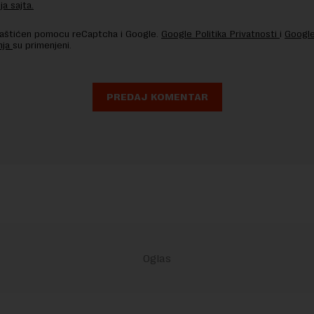
ja sajta.
 zaštićen pomocu reCaptcha i Google.
Google Politika Privatnosti
i
Google
nja
su primenjeni.