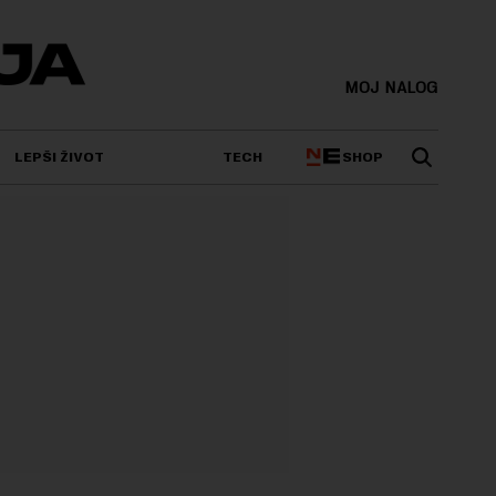
MOJ NALOG
SHOP
LEPŠI ŽIVOT
TECH