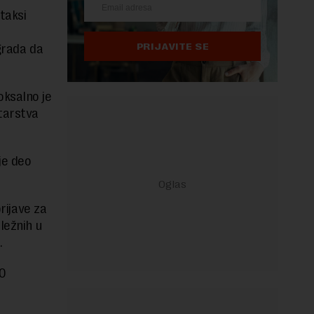
taksi
PRIJAVITE SE
grada da
ksalno je
tarstva
je deo
rijave za
ležnih u
.
30