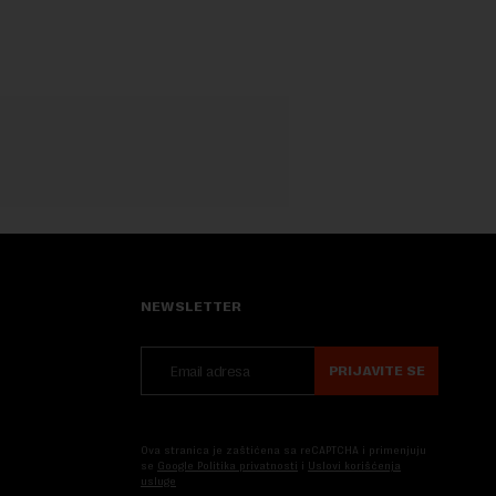
NEWSLETTER
PRIJAVITE SE
Ova stranica je zaštićena sa reCAPTCHA i primenjuju
se
Google Politika privatnosti
i
Uslovi korišćenja
usluge