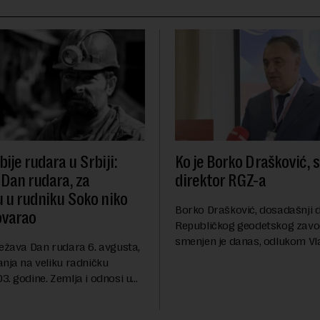
ije rudara u Srbiji:
Ko je Borko Drašković, 
 Dan rudara, za
direktor RGZ-a
u u rudniku Soko niko
Borko Drašković, dosadašnji d
ovarao
Republičkog geodetskog zavo
smenjen je danas, odlukom Vl
ležava Dan rudara 6. avgusta,
Srbije.On je na ovoj funkciji p
anja na veliku radničku
godina. Preciznije, on je 23. jul
. godine. Zemlja i odnosi u
izabran za v.d. di...
a su se nekoliko puta
sali, a sektor rudarstva danas