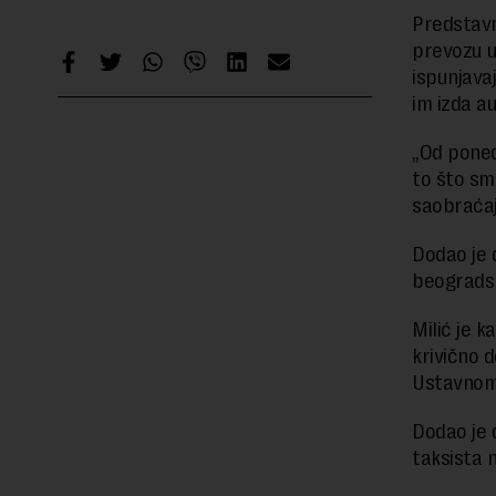
Predstavn
prevozu u
ispunjava
im izda a
„Od poned
to što sm
saobraćaja
Dodao je 
beogradsk
Milić je k
krivično 
Ustavnom 
Dodao je 
taksista 