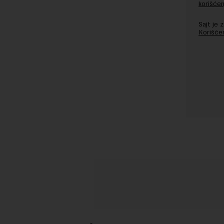
korišćen
Sajt je
Korišće