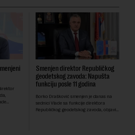
smenjeni
Smenjen direktor Republičkog
geodetskog zavoda: Napušta
funkciju posle 11 godina
irektor
da,
Borko Drašković smenjen je danas na
ade
sednici Vlade sa funkcije direktora
roveo čak 11
Republičkog geodetskog zavoda, objavio
a 2015.
je portal Nova.rs.Drašković je na poziciji
direktora RGZ-a bio 11 godina.Kako piše
Nova....