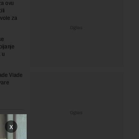
 za ovu
li
zvole za
se
bijanje
 u
rade Vlade
vare
janje linka
x