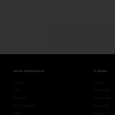
karakterišu 
NOVA EKONOMIJA
O NAMA
SRBIJA
KONTAKT
SVET
MARKETING
KOLUMNE
IMPRESSUM
PRIČE I ANALIZE
NJUZLETER
VIDEO
KLIJENTI