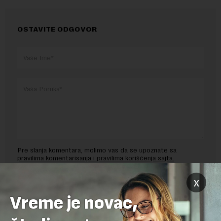
OSTAVITE ODGOVOR
Pre slanja komentara, molimo vas da se upoznate sa
pravilima komentarisanja i pravilima korišćenja sajta.
Sajt je zaštićen pomocu reCaptcha i Google.
Google Politika
x
Privatnosti
i
Google Uslovi Korišćenja
su primenjeni.
Vreme je novac,