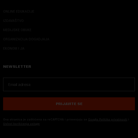
ONLINE EDUKACIJE
IZDAVAŠTVO
MEDIJSKE OBUKE
ORGANIZACIJA DOGADJAJA
EKONOM I JA
NEWSLETTER
PRIJAVITE SE
Ova stranica je zaštićena sa reCAPTCHA i primenjuju se
Google Politika privatnosti
i
Uslovi korišćenja usluge