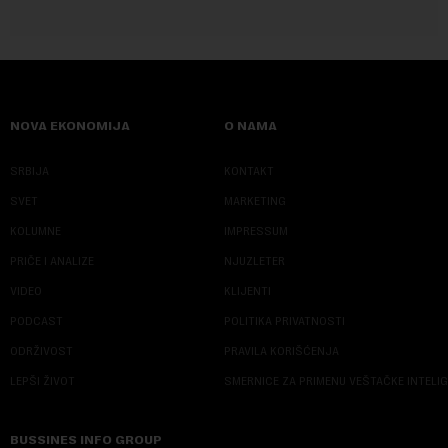
NOVA EKONOMIJA
O NAMA
SRBIJA
KONTAKT
SVET
MARKETING
KOLUMNE
IMPRESSUM
PRIČE I ANALIZE
NJUZLETER
VIDEO
KLIJENTI
PODCAST
POLITIKA PRIVATNOSTI
ODRŽIVOST
PRAVILA KORIŠĆENJA
LEPŠI ŽIVOT
SMERNICE ZA PRIMENU VEŠTAČKE INTELI
BUSSINES INFO GROUP