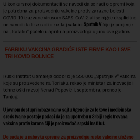
U konkursnoj dokumentaciji se navodi da se radi o opremi koja
je potrebna za proizvodnju vakcine protiv zarazne bolesti
COVID-19 izazvane virusom SARS-CoV-2, ali se nigde eksplicitno
ne navodi da li se radi o ruskoj vakcini
Sputnik V
čije je punjenje
na „Torlaku“ počelo u aprilu, a proizvodnja u junu ove godine.
FABRIKU VAKCINA GRADIĆE ISTE FIRME KAO I SVE
TRI KOVID BOLNICE
Ruski Institut Gamaleja odobrio je 550.000 „Sputnjik V“ vakcina
koje su proizvedene na Torlaku, rekao je ministar za inovacije i
tehnološki razvoj Nenad Popović 1. septembra, preneo je
Tanjug.
U javnom dostupnim bazama na sajtu Agencije za lekove i medicinska
sredstva ne postoje podaci da je za upotrebu u Srbiji registrovana
vakcina protiv korone čiji je proizvođač srpski Institut.
Do sada je u nabavku opreme za proizvodnju ruske vakcine uloženo