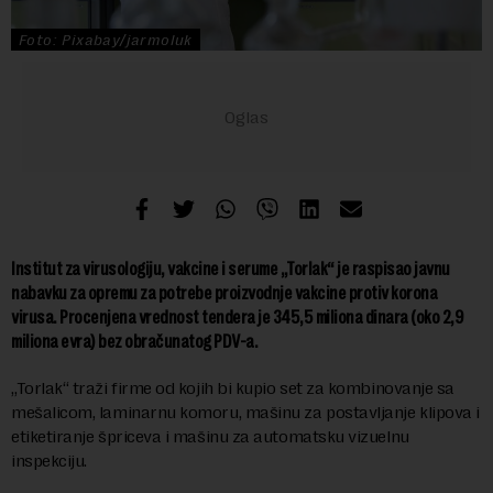
Foto: Pixabay/jarmoluk
Institut za virusologiju, vakcine i serume „Torlak“ je raspisao javnu
nabavku za opremu za potrebe proizvodnje vakcine protiv korona
virusa. Procenjena vrednost tendera je 345,5 miliona dinara (oko 2,9
miliona evra) bez obračunatog PDV-a.
„Torlak“ traži firme od kojih bi kupio set za kombinovanje sa
mešalicom, laminarnu komoru, mašinu za postavljanje klipova i
etiketiranje špriceva i mašinu za automatsku vizuelnu
inspekciju.