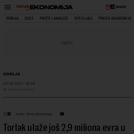
SHOP
SRBIJA
SVET
PRIČE I ANALIZE
SPECIJALI
PRESS AKADEMIJA
SRBIJA
23.09.2021.
16:36
Katarina Baletić
Autor: Nova Ekonomija
Torlak ulaže još 2,9 miliona evra u