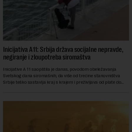
Inicijativa A11: Srbija država socijalne nepravde,
negiranje i zloupotreba siromaštva
Inicijative A 11 saopštila je danas, povodom obeležavanja
Svetskog dana siromašnih, da više od trećine stanovništva
Srbije teško sastavlja kraj s krajem i preživljava od plate do
plate.U saopštenju piše ...