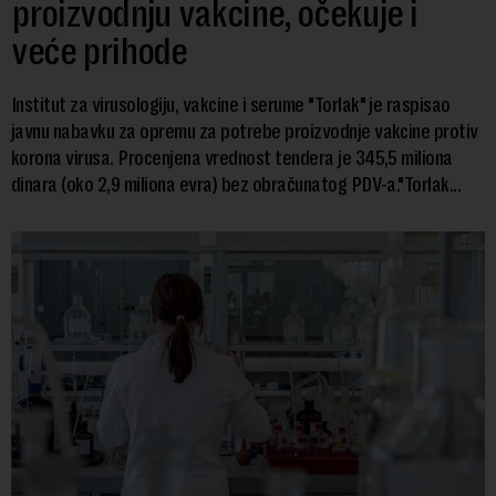
proizvodnju vakcine, očekuje i
veće prihode
Institut za virusologiju, vakcine i serume "Torlak" je raspisao
javnu nabavku za opremu za potrebe proizvodnje vakcine protiv
korona virusa. Procenjena vrednost tendera je 345,5 miliona
dinara (oko 2,9 miliona evra) bez obračunatog PDV-a."Torlak...