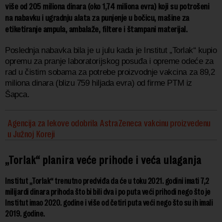
više od 205 miliona dinara (oko 1,74 miliona evra) koji su potrošeni
na nabavku i ugradnju alata za punjenje u bočicu, mašine za
etiketiranje ampula, ambalaže, filtere i štampani materijal.
Poslednja nabavka bila je u julu kada je Institut „Torlak“ kupio
opremu za pranje laboratorijskog posuđa i opreme odeće za
rad u čistim sobama za potrebe proizvodnje vakcina za 89,2
miliona dinara (blizu 759 hiljada evra) od firme PTM iz
Šapca.
Agencija za lekove odobrila AstraZeneca vakcinu proizvedenu
u Južnoj Koreji
„Torlak“ planira veće prihode i veća ulaganja
Institut „Torlak“ trenutno predviđa da će u toku 2021. godini imati 7,2
milijardi dinara prihoda što bi bili dva i po puta veći prihodi nego što je
Institut imao 2020. godine i više od četiri puta veći nego što su ih imali
2019. godine.