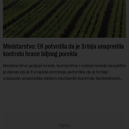
Ministarstvo: EK potvrdila da je Srbija unapredila
kontrolu hrane biljnog porekla
Ministarstvo poljoprivrede, šumarstva i vodoprivrede saopštilo
je danas da je Evropska komisija potvrdila da je Srbija
značajno unapredila sistem službenih kontrola bezbednosti
hrane biljnog porekla, te da k...