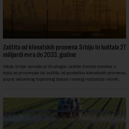
Zaštita od klimatskih promena Srbiju bi koštala 27
milijardi evra do 2033. godine
Vlada Srbije usvojila je Strategiju zaštite životne sredine, u
kojoj se procenjuje da zaštita od posledica klimatskih promena,
poput aktuelnog toplotnog talasa i niskog vodostaja rečnih
slivova, zahteva inve...