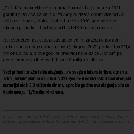
„Torlak“ u najnovijim izmenama finansijskog plana za 2021.
godinu predviđa da će iz državnog budžeta dobiti više od 3,2
milijarde dinara, dok je Institut u toku 2020. godine imao
ukupne prihode iz budžeta od tek 543,6 miliona dinara.
Rukovodstvo Instituta predviđa da će im značajno porasti i
prihodi od prodaje dobara i usluga koji su 2020. godine bili 271,4
miliona dinara, a ove godine predviđeno je da će „Torlak“ po
ovom osnovu prihodovati blizu 1,9 milijardi dinara.
Veći prihodi, znače i više ulaganja, pre svega u laboratorijsku opremu.
Tako „Torlak“ planira da u toku 2021. godine u medicinski i laboratorijski
materijal uloži 3,8 milijarde dinara, a prošle godine ova ulaganja bila su
duplo manja – 1,75 milijardi dinara.
Preuzimanje delova teksta je dozvoljeno, ali uz obavezno navođenje
izvora i uz postavljanje linka ka izvornom tekstu na novaekonomija.rs