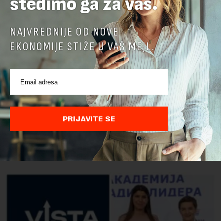
štedimo ga za vas.
NAJVREDNIJE OD NOVE
EKONOMIJE STIŽE U VAŠ MEJL.
PRIJAVITE SE
POVEZANI SADRŽAJI