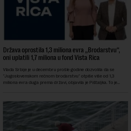
Država oprostila 1,3 miliona evra „Brodarstvu“,
oni uplatili 1,7 miliona u fond Vista Rica
Vlada Srbije je u decembru prošle godine dozvolila da se
"Jugoslovenskom rečnom brodarstvu" otpiše više od 1,3
miliona evra duga prema državi, objavila je Pištaljka. To je
učinjeno zaključkom koji do danas n...