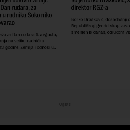
ije rudara u Srbiji:
Ko je Borko Drašković, 
 Dan rudara, za
direktor RGZ-a
u u rudniku Soko niko
Borko Drašković, dosadašnji d
ovarao
Republičkog geodetskog zavo
smenjen je danas, odlukom Vl
ležava Dan rudara 6. avgusta,
Srbije.On je na ovoj funkciji p
anja na veliku radničku
godina. Preciznije, on je 23. jul
. godine. Zemlja i odnosi u
izabran za v.d. di...
a su se nekoliko puta
sali, a sektor rudarstva danas
velike r...