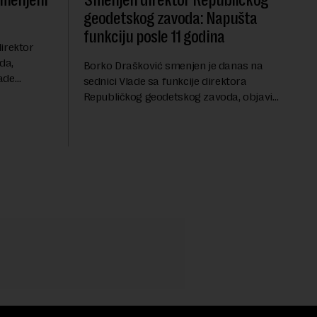
smenjeni
Smenjen direktor Republičkog
geodetskog zavoda: Napušta
funkciju posle 11 godina
irektor
da,
Borko Drašković smenjen je danas na
ade
sednici Vlade sa funkcije direktora
roveo čak 11
Republičkog geodetskog zavoda, objavio
a 2015.
je portal Nova.rs.Drašković je na poziciji
direktora RGZ-a bio 11 godina.Kako piše
Nova....