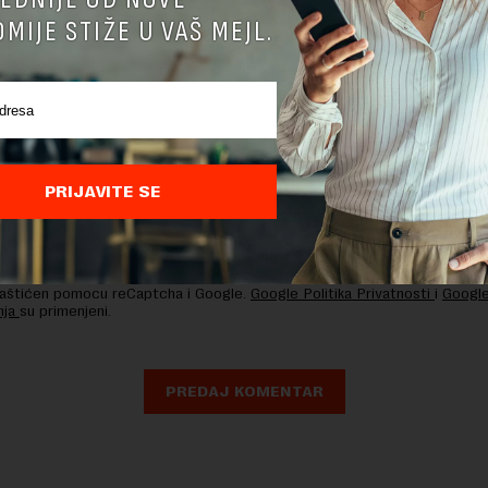
MIJE STIŽE U VAŠ MEJL.
PRIJAVITE SE
nja komentara, molimo vas da se upoznate sa
pravilima komentarisanja i p
ja sajta.
 zaštićen pomocu reCaptcha i Google.
Google Politika Privatnosti
i
Google
nja
su primenjeni.