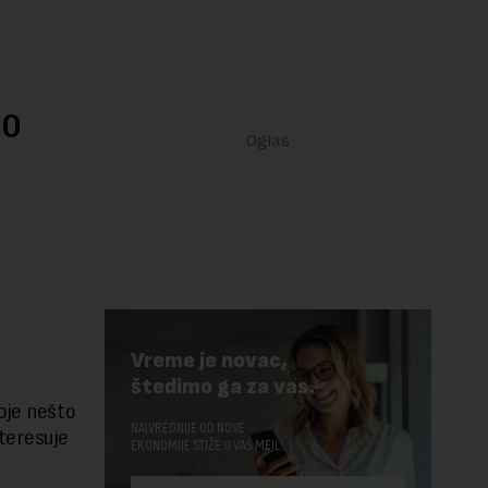
mo
Vreme je novac,
štedimo ga za vas.
oje nešto
NAJVREDNIJE OD NOVE
teresuje
EKONOMIJE STIŽE U VAŠ MEJL.