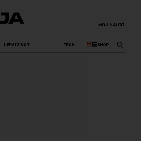
MOJ NALOG
SHOP
LEPŠI ŽIVOT
TECH