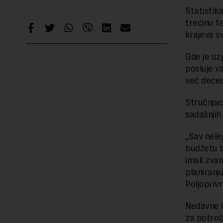
Statistik
trećinu te
krajeva s
Gde je uz
posluje v
već deceni
Stručnjaci
sadašnjih
„Sav nele
budžetu bi
imali zva
planiranj
Poljopriv
Nedavne i
za potroša