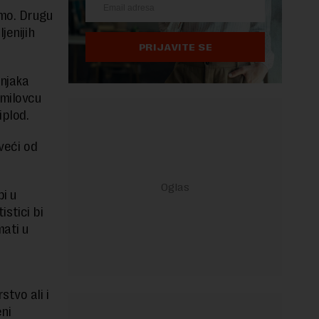
emo. Drugu
jenijih
PRIJAVITE SE
bnjaka
dmilovcu
iplod.
 veći od
bi u
istici bi
mati u
tvo ali i
eni