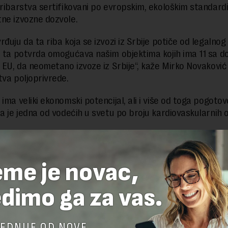
 ribarstva sertifikovani po evropskim, ekološkim standard
ne izvozne dozvole.
đuju da ta riba koja se izvozi iz Srbije potiče od legalnog
, ta potvrda omogućava našim objektima kojih ima 11 sa 
u EU, da neometano izvoze iz Srbije“, kaže Mirko Novaković 
tva poljoprivrede.
ima veliki ekonomski potencijal, ali i više od toga pogotov
ja je jedna od vodećih u svetu po broju kardiovaskularnih o
delova teksta je dozvoljeno, ali uz obavezno navođenje izvora i uz postavl
eme je novac,
 tekstu na novaekonomija.rs
dimo ga za vas.
TE ODGOVOR
EDNIJE OD NOVE