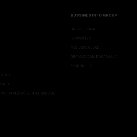
BUSSINES INFO GROUP
ONLINE EDUKACIJE
IZDAVAŠTVO
MEDIJSKE OBUKE
ORGANIZACIJA DOGADJAJA
EKONOM I JA
ATNOSTI
ŠĆENJA
RIMENU VEŠTAČKE INTELIGENCIJE