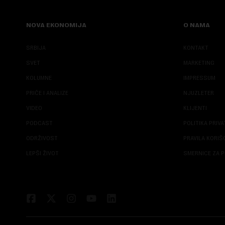
NOVA EKONOMIJA
O NAMA
SRBIJA
KONTAKT
SVET
MARKETING
KOLUMNE
IMPRESSUM
PRIČE I ANALIZE
NJUZLETER
VIDEO
KLIJENTI
PODCAST
POLITIKA PRIV
ODRŽIVOST
PRAVILA KORI
LEPŠI ŽIVOT
SMERNICE ZA P