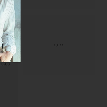
ravilima
 Uslovi