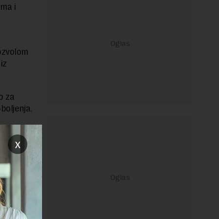
ima i
dozvolom
iz
o za
boljenja.
x
janje linka