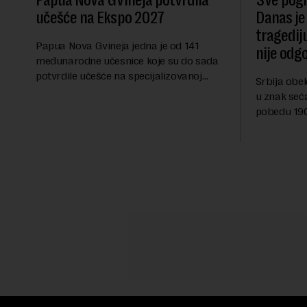
Papua Nova Gvineja potvrdila
Sve pogib
učešće na Ekspo 2027
Danas je
tragedij
Papua Nova Gvineja jedna je od 141
nije odg
međunarodne učesnice koje su do sada
potvrdile učešće na specijalizovanoj
Srbija obe
međunarodnoj izložbi "Ekspu 2027"
u znak seć
Beograd, gde će predstaviti i kao državu
pobedu 1903
sa najvećom jezičkom ra...
njoj od tad
transformi
karakterišu 