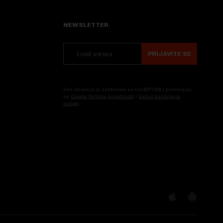
NEWSLETTER
PRIJAVITE SE
Ova stranica je zaštićena sa reCAPTCHA i primenjuju
se
Google Politika privatnosti
i
Uslovi korišćenja
usluge