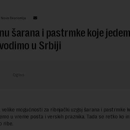
: Nova Ekonomija
nu šarana i pastrmke koje jede
vodimo u Srbiji
a velike mogućnosti za ribnjački uzgoj šarana i pastrmke k
emo u vreme posta i verskih praznika. Tada se retko ko in
o ribe.