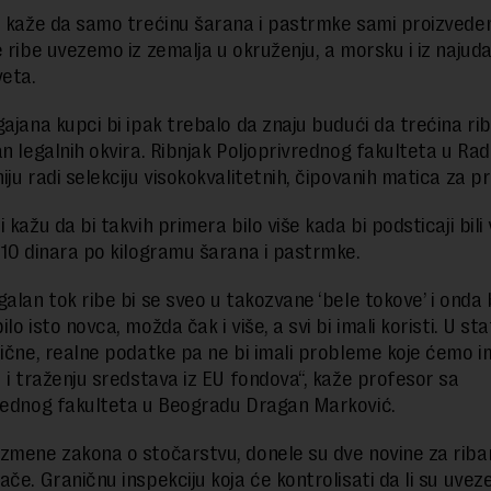
a kaže da samo trećinu šarana i pastrmke sami proizved
 ribe uvezemo iz zemalja u okruženju, a morsku i iz najudal
veta.
gajana kupci bi ipak trebalo da znaju budući da trećina ri
an legalnih okvira. Ribnjak Poljoprivrednog fakulteta u Ra
ju radi selekciju visokokvalitetnih, čipovanih matica za pr
 kažu da bi takvih primera bilo više kada bi podsticaji bili
 10 dinara po kilogramu šarana i pastrmke.
galan tok ribe bi se sveo u takozvane ‘bele tokove’ i onda 
lo isto novca, možda čak i više, a svi bi imali koristi. U stat
nične, realne podatke pa ne bi imali probleme koje ćemo i
u i traženju sredstava iz EU fondova“, kaže profesor sa
rednog fakulteta u Beogradu Dragan Marković.
zmene zakona o stočarstvu, donele su dve novine za ribars
če. Graničnu inspekciju koja će kontrolisati da li su uvez