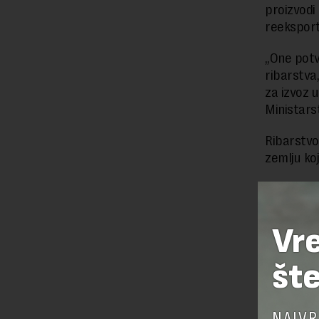
proizvodi
reeksport
„One potvr
ribarstva
za izvoz 
Ministars
Ribarstvo 
zemlju ko
Preuzimanje 
Vr
ka izvornom
šte
OSTAVI
NAJVR