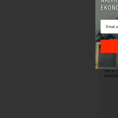
EKONO
Pre sla
korišćen
Sajt je
Korišće