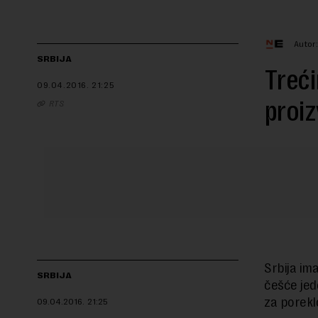
Autor
SRBIJA
Treći
09.04.2016.
21:25
proiz
RTS
Srbija im
SRBIJA
češće jed
za porekl
09.04.2016.
21:25