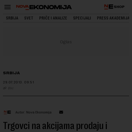
SHOP
SRBIJA
SVET
PRIČE I ANALIZE
SPECIJALI
PRESS AKADEMIJA
SRBIJA
29.07.2013.
09:51
Blic
Autor: Nova Ekonomija
Trgovci na akcijama prodaju i