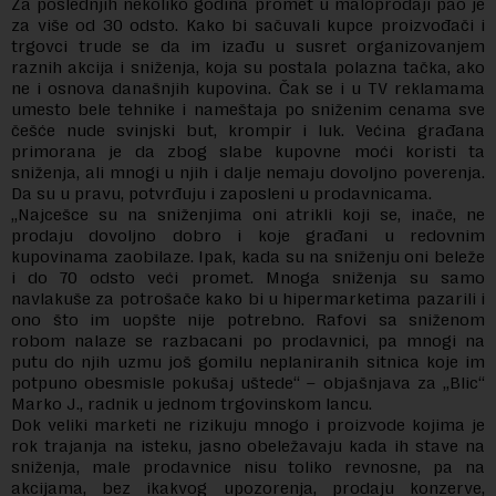
Za poslednjih nekoliko godina promet u maloprodaji pao je
za više od 30 odsto. Kako bi sačuvali kupce proizvođači i
trgovci trude se da im izađu u susret organizovanjem
raznih akcija i sniženja, koja su postala polazna tačka, ako
ne i osnova današnjih kupovina. Čak se i u TV reklamama
umesto bele tehnike i nameštaja po sniženim cenama sve
češće nude svinjski but, krompir i luk. Većina građana
primorana je da zbog slabe kupovne moći koristi ta
sniženja, ali mnogi u njih i dalje nemaju dovoljno poverenja.
Da su u pravu, potvrđuju i zaposleni u prodavnicama.
„Najcešce su na sniženjima oni atrikli koji se, inače, ne
prodaju dovoljno dobro i koje građani u redovnim
kupovinama zaobilaze. Ipak, kada su na sniženju oni beleže
i do 70 odsto veći promet. Mnoga sniženja su samo
navlakuše za potrošače kako bi u hipermarketima pazarili i
ono što im uopšte nije potrebno. Rafovi sa sniženom
robom nalaze se razbacani po prodavnici, pa mnogi na
putu do njih uzmu još gomilu neplaniranih sitnica koje im
potpuno obesmisle pokušaj uštede“ – objašnjava za „Blic“
Marko J., radnik u jednom trgovinskom lancu.
Dok veliki marketi ne rizikuju mnogo i proizvode kojima je
rok trajanja na isteku, jasno obeležavaju kada ih stave na
sniženja, male prodavnice nisu toliko revnosne, pa na
akcijama, bez ikakvog upozorenja, prodaju konzerve,