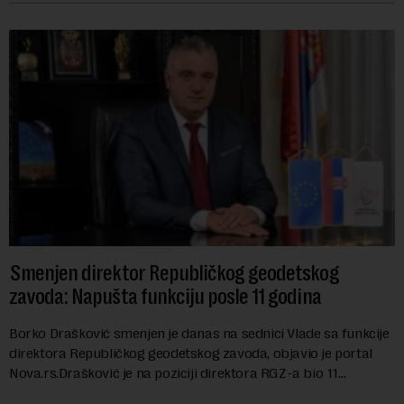
Smenjen direktor Republičkog geodetskog
zavoda: Napušta funkciju posle 11 godina
Borko Drašković smenjen je danas na sednici Vlade sa funkcije
direktora Republičkog geodetskog zavoda, objavio je portal
Nova.rs.Drašković je na poziciji direktora RGZ-a bio 11
godina.Kako piše Nova....