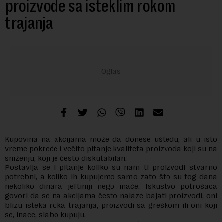
proizvode sa isteklim rokom
trajanja
Kupovina na akcijama može da donese uštedu, ali u isto
vreme pokreće i večito pitanje kvaliteta proizvoda koji su na
sniženju, koji je često diskutabilan.
Postavlja se i pitanje koliko su nam ti proizvodi stvarno
potrebni, a koliko ih kupujemo samo zato što su tog dana
nekoliko dinara jeftiniji nego inače. Iskustvo potrošaca
govori da se na akcijama često nalaze bajati proizvodi, oni
blizu isteka roka trajanja, proizvodi sa greškom ili oni koji
se, inace, slabo kupuju.