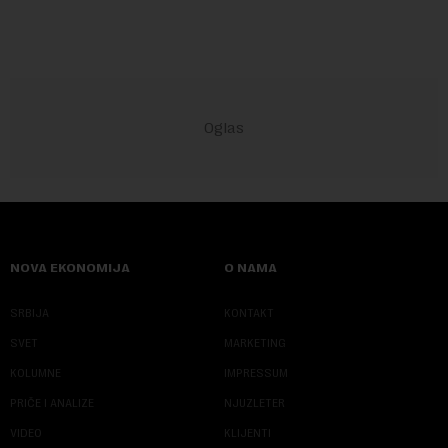
NOVA EKONOMIJA
O NAMA
SRBIJA
KONTAKT
SVET
MARKETING
KOLUMNE
IMPRESSUM
PRIČE I ANALIZE
NJUZLETER
VIDEO
KLIJENTI