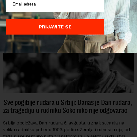
međunarodnoj izložbi "Ekspu 2027" Beograd, gde će predstaviti
i kao državu sa najvećom jezičkom ra...
PRIJAVITE SE
Sve pogibije rudara u Srbiji: Danas je Dan rudara,
za tragediju u rudniku Soko niko nije odgovarao
Srbija obeležava Dan rudara 6. avgusta, u znak sećanja na
veliku radničku pobedu 1903. godine. Zemlja i odnosi u njoj od
tada su se nekoliko puta transformisali, a sektor rudarstva