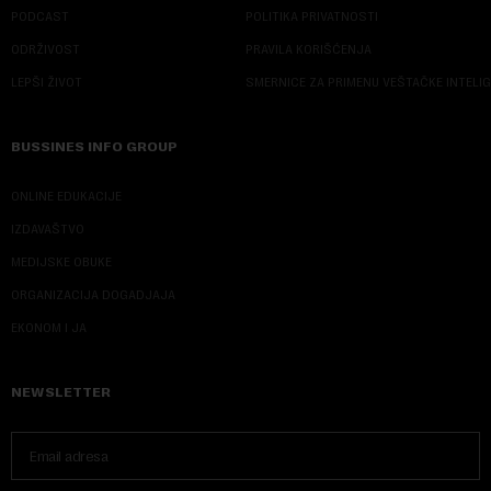
PODCAST
POLITIKA PRIVATNOSTI
ODRŽIVOST
PRAVILA KORIŠĆENJA
LEPŠI ŽIVOT
SMERNICE ZA PRIMENU VEŠTAČKE INTELI
BUSSINES INFO GROUP
ONLINE EDUKACIJE
IZDAVAŠTVO
MEDIJSKE OBUKE
ORGANIZACIJA DOGADJAJA
EKONOM I JA
NEWSLETTER