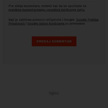
Pre slanja komentara, molimo vas da se upoznate sa
pravilima komentarisanja i pravilima korišćenja sajta.
Sajt je zaštićen pomocu reCaptcha i Google.
Google Politika
Privatnosti
i
Google Uslovi Korišćenja
su primenjeni.