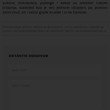
sokove, čokoladice, pudinge i kekse sa isteklim rokom
trajanja, sladoled koji je već jednom otopljen, pa ponovo
zamrznut, ali i vidno gnjile kruške i crne banane.
Preuzimanje delova teksta je dozvoljeno, ali uz obavezno navođenje
izvora i uz postavljanje linka ka izvornom tekstu na novaekonomija.rs
OSTAVITE ODGOVOR