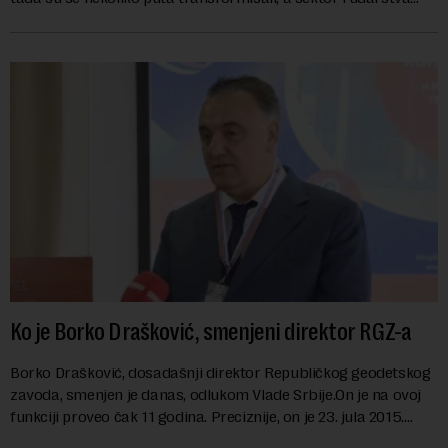
danas karakterišu velike r...
Ko je Borko Drašković, smenjeni direktor RGZ-a
Borko Drašković, dosadašnji direktor Republičkog geodetskog
zavoda, smenjen je danas, odlukom Vlade Srbije.On je na ovoj
funkciji proveo čak 11 godina. Preciznije, on je 23. jula 2015.
izabran za v.d. di...