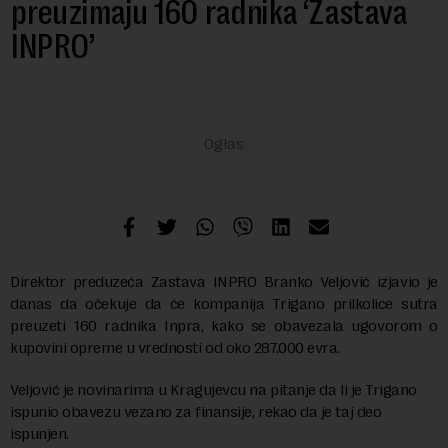
preuzimaju 160 radnika ‘Zastava
INPRO’
Direktor preduzeća Zastava INPRO Branko Veljović izjavio je
danas da očekuje da će kompanija Trigano prilkolice sutra
preuzeti 160 radnika Inpra, kako se obavezala ugovorom o
kupovini opreme u vrednosti od oko 287.000 evra.
Veljović je novinarima u Kragujevcu na pitanje da li je Trigano
ispunio obavezu vezano za finansije, rekao da je taj deo
ispunjen.