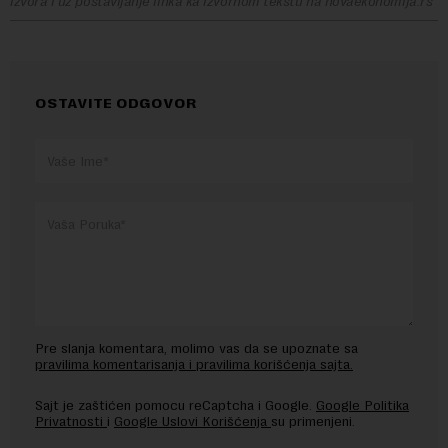
izvora i uz postavljanje linka ka izvornom tekstu na novaekonomija.rs
OSTAVITE ODGOVOR
Pre slanja komentara, molimo vas da se upoznate sa
pravilima komentarisanja i pravilima korišćenja sajta.
Sajt je zaštićen pomocu reCaptcha i Google.
Google Politika
Privatnosti
i
Google Uslovi Korišćenja
su primenjeni.