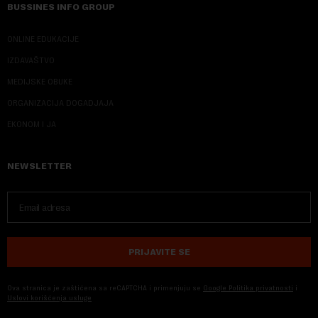
BUSSINES INFO GROUP
ONLINE EDUKACIJE
IZDAVAŠTVO
MEDIJSKE OBUKE
ORGANIZACIJA DOGADJAJA
EKONOM I JA
NEWSLETTER
PRIJAVITE SE
Ova stranica je zaštićena sa reCAPTCHA i primenjuju se
Google Politika privatnosti
i
Uslovi korišćenja usluge