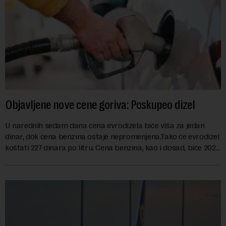
Objavljene nove cene goriva: Poskupeo dizel
U narednih sedam dana cena evrodizela biće viša za jedan
dinar, dok cena benzina ostaje nepromenjena.Tako će evrodizel
koštati 227 dinara po litru. Cena benzina, kao i dosad, biće 202
dinara po litru. ...