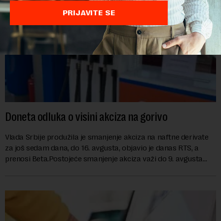
PRIJAVITE SE
Doneta odluka o visini akciza na gorivo
Vlada Srbije produžila je smanjenje akciza na naftne derivate
za još sedam dana, do 16. avgusta, objavio je danas RTS, a
prenosi Beta.Postojeće smanjenje akciza važi do 9. avgusta
kao mera ublažavanja po...