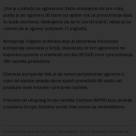
„Sve je u skladu sa ugovorom. Sada očekujemo da pre roka,
pošto je po ugovoru 30 dana od uplate rok za preuzimanje ljudi,
to bude završeno. Očekujemo da se to završi sutra“, rekao je on
i naveo da je ugovor potpisan 17. avgusta.
Kompanija Trigano prilkolice koju je istoimena francuska
kompanija osnovala u Srbiji, obavezala se tim ugovorom na
kupovinu opreme u vrednosti od oko 287.000 evra i preuzimanja
160 radnika preduzeća.
Obaveza kompanije bila je da nakon potpisivanja ugovora u
roku od najviše nedelju dana isplati preostalih 90 odsto od
prodajne cene imovine i preuzme radnike.
Polovinu od ukupnog broja radnika Zastave INPRO koja posluje
u sastavu Grupe Zastava vozila čine osobe sa invaliditetom.
Preuzimanje delova teksta je dozvoljeno, ali uz obavezno navođenje