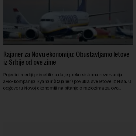
Rajaner za Novu ekonomiju: Obustavljamo letove
iz Srbije od ove zime
Pojedini mediji primetili su da je preko sistema rezervacija
avio-kompanija Ryanair (Rajaner) povukla sve letove iz Niša. U
odgovoru Novoj ekonomiji na pitanje o razlozima za ovo
povlačenje, ovaj avio-gigant...