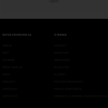
NOVA EKONOMIJA
O NAMA
SRBIJA
KONTAKT
SVET
MARKETING
KOLUMNE
IMPRESSUM
PRIČE I ANALIZE
NJUZLETER
VIDEO
KLIJENTI
PODCAST
POLITIKA PRIVATNOSTI
ODRŽIVOST
PRAVILA KORIŠĆENJA
LEPŠI ŽIVOT
SMERNICE ZA PRIMENU VEŠTAČKE INTELI