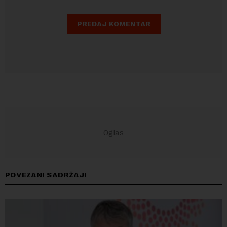
POVEZANI SADRŽAJI