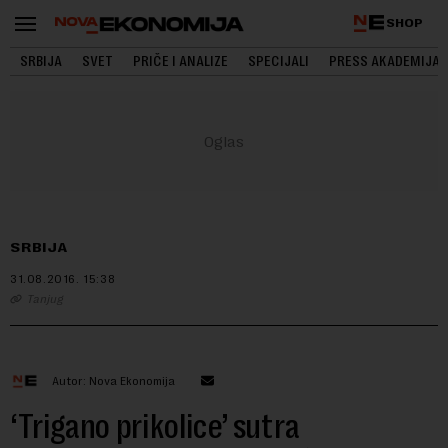
SHOP
SRBIJA
SVET
PRIČE I ANALIZE
SPECIJALI
PRESS AKADEMIJA
SRBIJA
31.08.2016.
15:38
Tanjug
Autor: Nova Ekonomija
‘Trigano prikolice’ sutra