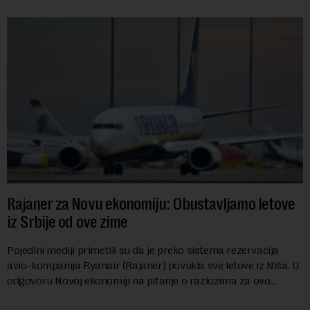
Rajaner za Novu ekonomiju: Obustavljamo letove
iz Srbije od ove zime
Pojedini mediji primetili su da je preko sistema rezervacija
avio-kompanija Ryanair (Rajaner) povukla sve letove iz Niša. U
odgovoru Novoj ekonomiji na pitanje o razlozima za ovo
povlačenje, ovaj avio-gigant...