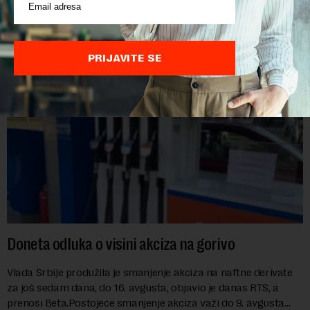
osobom i trajno mu zabranilo ulazak, tranzit i boravak na
Kosovu, navodeći kao razlog njegove javn...
PRIJAVITE SE
Doneta odluka o visini akciza na gorivo
Vlada Srbije produžila je smanjenje akciza na naftne derivate
za još sedam dana, do 16. avgusta, objavio je danas RTS, a
prenosi Beta.Postojeće smanjenje akciza važi do 9. avgusta