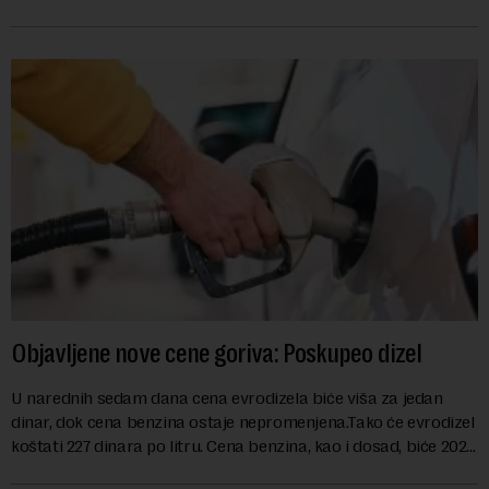
kao mera ublažavanja po...
Objavljene nove cene goriva: Poskupeo dizel
U narednih sedam dana cena evrodizela biće viša za jedan
dinar, dok cena benzina ostaje nepromenjena.Tako će evrodizel
koštati 227 dinara po litru. Cena benzina, kao i dosad, biće 202
dinara po litru. ...