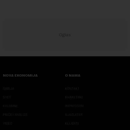
NOVA EKONOMIJA
O NAMA
SRBIJA
KONTAKT
SVET
MARKETING
KOLUMNE
IMPRESSUM
PRIČE I ANALIZE
NJUZLETER
VIDEO
KLIJENTI