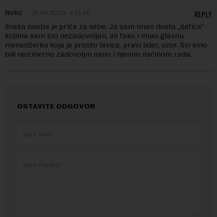
Neko
18.04.2020. u 13:46
REPLY
Svaka osoba je priča za sebe. Ja sam imao dosta „šefica“
kojima sam bio nezadovoljan, ali tako i imao glavnu
menadžerku koja je prosto lavica, pravi lider, uzor. Svi smo
bili neizmerno zadovoljni njom i njenim načinom rada.
OSTAVITE ODGOVOR