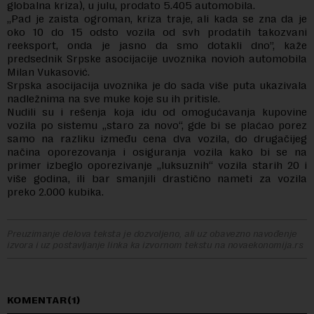
globalna kriza), u julu, prodato 5.405 automobila.
„Pad je zaista ogroman, kriza traje, ali kada se zna da je
oko 10 do 15 odsto vozila od svh prodatih takozvani
reeksport, onda je jasno da smo dotakli dno”, kaže
predsednik Srpske asocijacije uvoznika novioh automobila
Milan Vukasović.
Srpska asocijacija uvoznika je do sada više puta ukazivala
nadležnima na sve muke koje su ih pritisle.
Nudili su i rešenja koja idu od omogućavanja kupovine
vozila po sistemu „staro za novo“, gde bi se plaćao porez
samo na razliku između cena dva vozila, do drugačijeg
načina oporezovanja i osiguranja vozila kako bi se na
primer izbeglo oporezivanje „luksuznih“ vozila starih 20 i
više godina, ili bar smanjili drastično nameti za vozila
preko 2.000 kubika.
Preuzimanje delova teksta je dozvoljeno, ali uz obavezno navođenje
izvora i uz postavljanje linka ka izvornom tekstu na novaekonomija.rs
KOMENTAR(1)