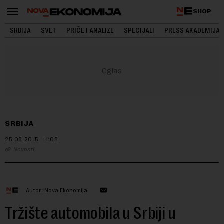
SHOP
SRBIJA
SVET
PRIČE I ANALIZE
SPECIJALI
PRESS AKADEMIJA
SRBIJA
25.08.2015.
11:08
Novosti
Autor: Nova Ekonomija
Tržište automobila u Srbiji u