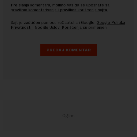
Pre slanja komentara, molimo vas da se upoznate sa
pravilima komentarisanja i pravilima korišćenja sajta.
Sajt je zaštićen pomocu reCaptcha i Google.
Google Politika
Privatnosti
i
Google Uslovi Korišćenja
su primenjeni.