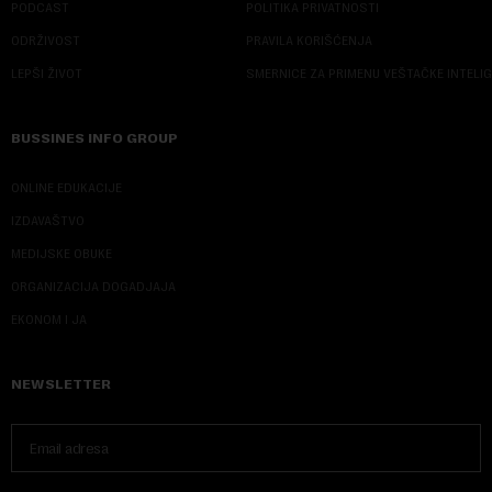
PODCAST
POLITIKA PRIVATNOSTI
ODRŽIVOST
PRAVILA KORIŠĆENJA
LEPŠI ŽIVOT
SMERNICE ZA PRIMENU VEŠTAČKE INTELI
BUSSINES INFO GROUP
ONLINE EDUKACIJE
IZDAVAŠTVO
MEDIJSKE OBUKE
ORGANIZACIJA DOGADJAJA
EKONOM I JA
NEWSLETTER