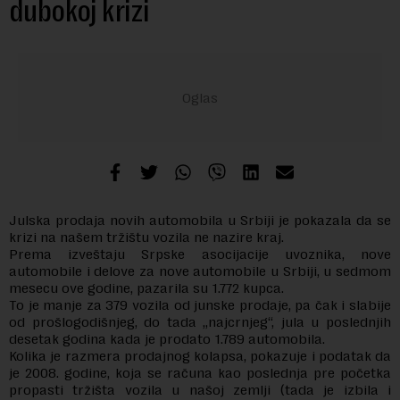
dubokoj krizi
Julska prodaja novih automobila u Srbiji je pokazala da se
krizi na našem tržištu vozila ne nazire kraj.
Prema izveštaju Srpske asocijacije uvoznika, nove
automobile i delove za nove automobile u Srbiji, u sedmom
mesecu ove godine, pazarila su 1.772 kupca.
To je manje za 379 vozila od junske prodaje, pa čak i slabije
od prošlogodišnjeg, do tada „najcrnjeg“, jula u poslednjih
desetak godina kada je prodato 1.789 automobila.
Kolika je razmera prodajnog kolapsa, pokazuje i podatak da
je 2008. godine, koja se računa kao poslednja pre početka
propasti tržišta vozila u našoj zemlji (tada je izbila i