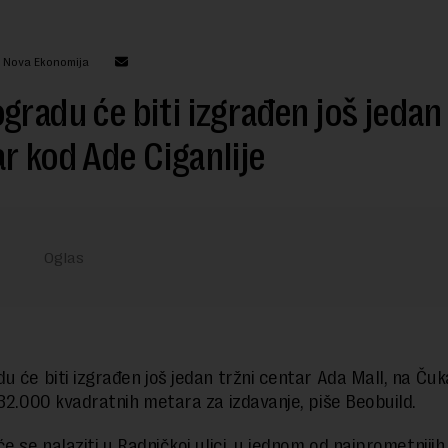
: Nova Ekonomija
gradu će biti izgrađen još jedan
r kod Ade Ciganlije
u će biti izgrađen još jedan tržni centar Ada Mall, na Čuka
 32.000 kvadratnih metara za izdavanje, piše Beobuild.
e se nalaziti u Radničkoj ulici, u jednom od najprometnijih