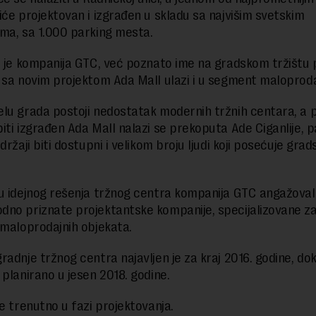
iće projektovan i izgrađen u skladu sa najvišim svetskim
ma, sa 1.000 parking mesta.
r je kompanija GTC, već poznato ime na gradskom tržištu
 sa novim projektom Ada Mall ulazi i u segment maloproda
lu grada postoji nedostatak modernih tržnih centara, a 
iti izgrađen Ada Mall nalazi se prekoputa Ade Ciganlije, p
držaji biti dostupni i velikom broju ljudi koji posećuje grad
u idejnog rešenja tržnog centra kompanija GTC angažoval
no priznate projektantske kompanije, specijalizovane z
 maloprodajnih objekata.
radnje tržnog centra najavljen je za kraj 2016. godine, dok
 planirano u jesen 2018. godine.
je trenutno u fazi projektovanja.