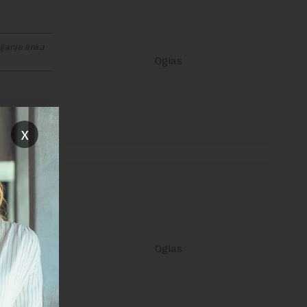
janje linka
x
ravilima