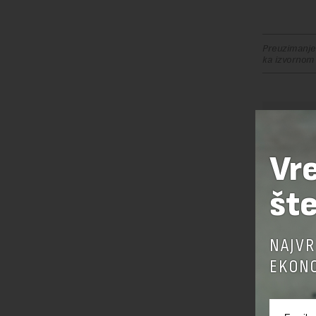
Preuzimanje 
ka izvornom
OSTAVI
Vr
šte
NAJVR
EKONO
Pre sla
korišćen