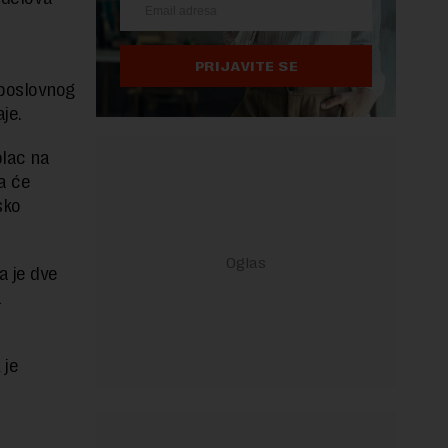
PRIJAVITE SE
 poslovnog
je.
plac na
a će
sko
a je dve
a
 je