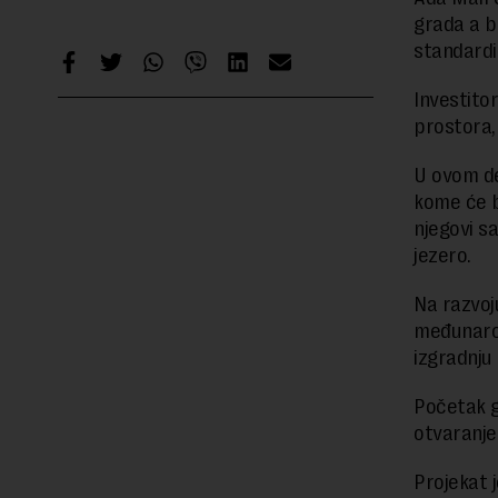
grada a b
standardi
Investito
prostora,
U ovom de
kome će b
njegovi sa
jezero.
Na razvoj
međunarod
izgradnju
Početak g
otvaranje
Projekat 