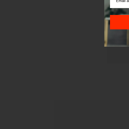
Sajt je
Korišće