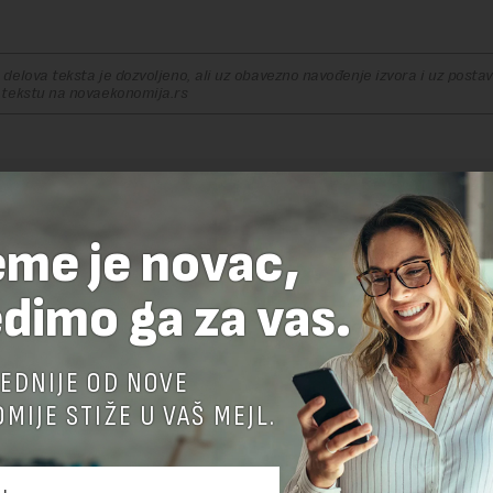
delova teksta je dozvoljeno, ali uz obavezno navođenje izvora i uz postavl
 tekstu na novaekonomija.rs
TE ODGOVOR
eme je novac,
dimo ga za vas.
EDNIJE OD NOVE
MIJE STIŽE U VAŠ MEJL.
nja komentara, molimo vas da se upoznate sa
pravilima komentarisanja i p
ja sajta.