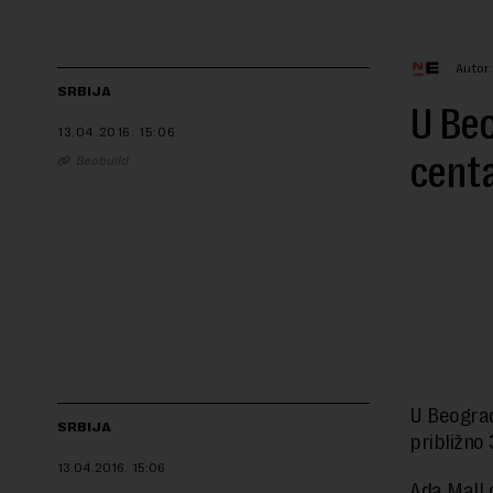
Autor
SRBIJA
U Beo
13.04.2016.
15:06
centa
Beobuild
U Beograd
SRBIJA
približno
13.04.2016.
15:06
Ada Mall ć