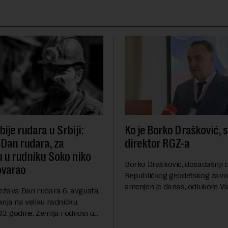
ije rudara u Srbiji:
Ko je Borko Drašković, 
 Dan rudara, za
direktor RGZ-a
u u rudniku Soko niko
Borko Drašković, dosadašnji d
ovarao
Republičkog geodetskog zavo
smenjen je danas, odlukom Vl
ležava Dan rudara 6. avgusta,
Srbije.On je na ovoj funkciji p
anja na veliku radničku
godina. Preciznije, on je 23. jul
. godine. Zemlja i odnosi u
izabran za v.d. di...
a su se nekoliko puta