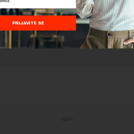
 zaštićen pomocu reCaptcha i Google.
Google Politika Privatnosti
i
Google
nja
su primenjeni.
PRIJAVITE SE