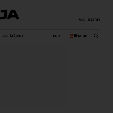
MOJ NALOG
SHOP
LEPŠI ŽIVOT
TECH