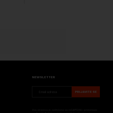
Nova....
NEWSLETTER
PRIJAVITE SE
Ova stranica je zaštićena sa reCAPTCHA i primenjuju