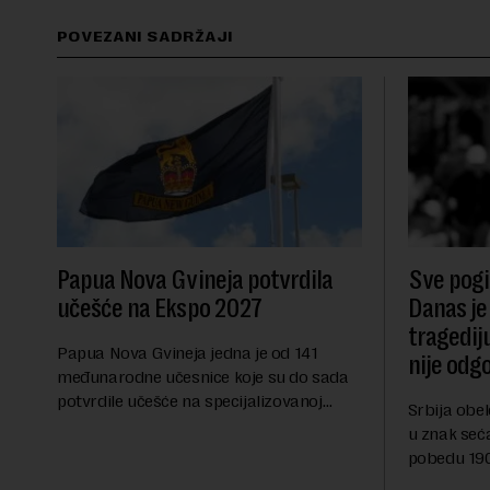
POVEZANI SADRŽAJI
Papua Nova Gvineja potvrdila
Sve pogib
učešće na Ekspo 2027
Danas je
tragedij
Papua Nova Gvineja jedna je od 141
nije odg
međunarodne učesnice koje su do sada
potvrdile učešće na specijalizovanoj
Srbija obe
međunarodnoj izložbi "Ekspu 2027"
u znak seć
Beograd, gde će predstaviti i kao državu
pobedu 1903
sa najvećom jezičkom ra...
njoj od tad