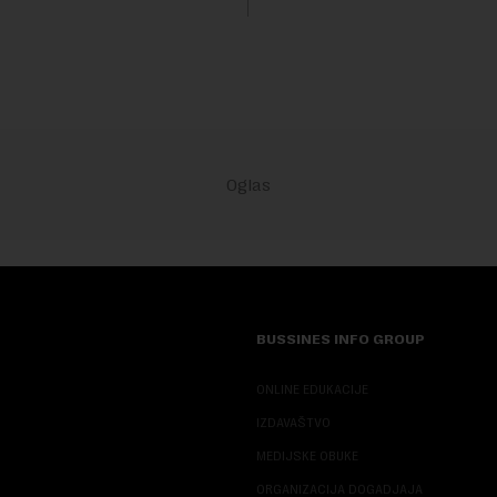
sali, a sektor rudarstva danas
velike r...
BUSSINES INFO GROUP
ONLINE EDUKACIJE
IZDAVAŠTVO
MEDIJSKE OBUKE
ORGANIZACIJA DOGADJAJA