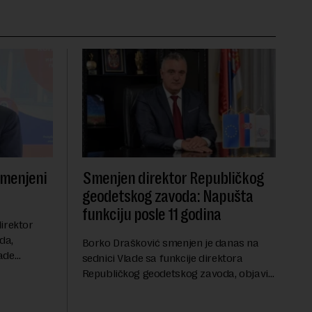
smenjeni
Smenjen direktor Republičkog
geodetskog zavoda: Napušta
funkciju posle 11 godina
irektor
da,
Borko Drašković smenjen je danas na
ade
sednici Vlade sa funkcije direktora
roveo čak 11
Republičkog geodetskog zavoda, objavio
a 2015.
je portal Nova.rs.Drašković je na poziciji
direktora RGZ-a bio 11 godina.Kako piše