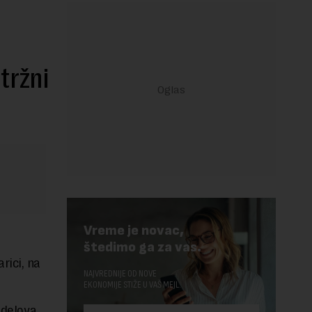
 tržni
Vreme je novac,
štedimo ga za vas.
rici, na
NAJVREDNIJE OD NOVE
EKONOMIJE STIŽE U VAŠ MEJL.
 delova